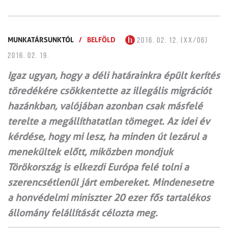
MUNKATÁRSUNKTÓL
/
BELFÖLD
2016. 02. 12. (XX/06)
2016. 02. 19.
Igaz ugyan, hogy a déli határainkra épült kerítés
töredékére csökkentette az illegális migrációt
hazánkban, valójában azonban csak másfelé
terelte a megállíthatatlan tömeget. Az idei év
kérdése, hogy mi lesz, ha minden út lezárul a
menekültek előtt, miközben mondjuk
Törökország is elkezdi Európa felé tolni a
szerencsétlenül járt embereket. Mindenesetre
a honvédelmi miniszter 20 ezer fős tartalékos
állomány felállítását célozta meg.