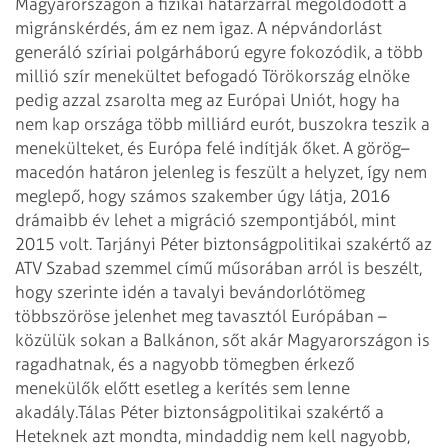
Magyarországon a fizikai határzárral megoldódott a
migránskérdés, ám ez nem igaz. A népvándorlást
generáló szíriai polgárháború egyre fokozódik, a több
millió szír menekültet befogadó Törökország elnöke
pedig azzal zsarolta meg az Európai Uniót, hogy ha
nem kap országa több milliárd eurót, buszokra teszik a
menekülteket, és Európa felé indítják őket. A görög–
macedón határon jelenleg is feszült a helyzet, így nem
meglepő, hogy számos szakember úgy látja, 2016
drámaibb év lehet a migráció szempontjából, mint
2015 volt. Tarjányi Péter biztonságpolitikai szakértő az
ATV Szabad szemmel című műsorában arról is beszélt,
hogy szerinte idén a tavalyi bevándorlótömeg
többszöröse jelenhet meg tavasztól Európában –
közülük sokan a Balkánon, sőt akár Magyarországon is
ragadhatnak, és a nagyobb tömegben érkező
menekülők előtt esetleg a kerítés sem lenne
akadály.
Tálas Péter biztonságpolitikai szakértő a
Heteknek azt mondta, mindaddig nem kell nagyobb,