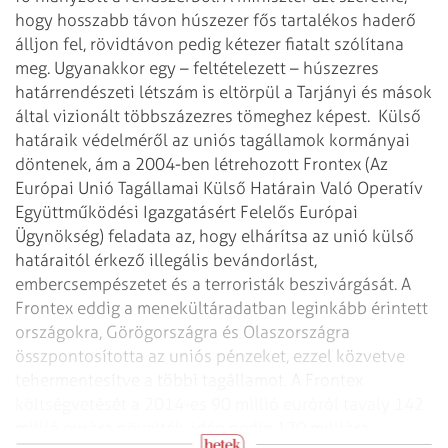
hogy hosszabb távon húszezer fős tartalékos haderő
álljon fel, rövidtávon pedig kétezer fiatalt szólítana
meg. Ugyanakkor egy – feltételezett – húszezres
határrendészeti létszám is eltörpül a Tarjányi és mások
által vizionált többszázezres tömeghez képest.
Külső
határaik védelméről az uniós tagállamok kormányai
döntenek, ám a 2004-ben létrehozott Frontex (Az
Európai Unió Tagállamai Külső Határain Való Operatív
Együttműködési Igazgatásért Felelős Európai
Ügynökség) feladata az, hogy elhárítsa az unió külső
határaitól érkező illegális bevándorlást,
embercsempészetet és a terroristák beszivárgását. A
Frontex eddig a menekültáradatban leginkább érintett
országokra, Görögországra és Olaszországra
összpontosította az uniós pénzeket, ezzel közvetve
tehermentesítve a többi tagállamot. A Frontex
költségvetését a 2014-es 90 millió euróról tavaly 142
millió euróra növelték, idén pedig 170 millióra