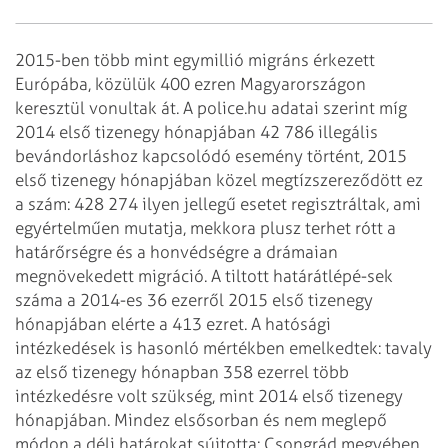
2015-ben több mint egymillió migráns érkezett
Európába, közülük 400 ezren Magyarországon
keresztül vonultak át. A police.hu adatai szerint míg
2014 első tizenegy hónapjában 42 786 illegális
bevándorláshoz kapcsolódó esemény történt, 2015
első tizenegy hónapjában közel megtízszereződött ez
a szám: 428 274 ilyen jellegű esetet regisztráltak, ami
egyértelműen mutatja, mekkora plusz terhet rótt a
határőrségre és a honvédségre a drámaian
megnövekedett migráció. A tiltott határátlépé­-sek
száma a 2014-es 36 ezerről 2015 első tizenegy
hónapjában elérte a 413 ezret. A hatósági
intézkedések is hasonló mértékben emelkedtek: tavaly
az első tizenegy hónapban 358 ezerrel több
intézkedésre volt szükség, mint 2014 első tizenegy
hónapjában. Mindez elsősorban és nem meglepő
módon a déli határokat sújtotta: Csongrád megyében