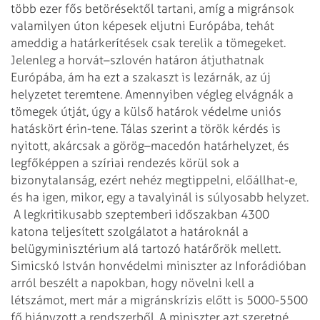
több ezer fős betörésektől tartani, amíg a migránsok
valamilyen úton képesek eljutni Európába, tehát
ameddig a határkerítések csak terelik a tömegeket.
Jelenleg a horvát–szlovén határon átjuthatnak
Európába, ám ha ezt a szakaszt is lezárnák, az új
helyzetet teremtene. Amennyiben végleg elvágnák a
tömegek útját, úgy a külső határok védelme uniós
hatáskört érin­-tene. Tálas szerint a török kérdés is
nyitott, akárcsak a görög–macedón határhelyzet, és
legfőképpen a szíriai rendezés körül sok a
bizonytalanság, ezért nehéz megtippelni, előállhat-e,
és ha igen, mikor, egy a tavalyinál is súlyosabb helyzet.
A legkritikusabb szeptemberi időszakban 4300
katona teljesített szolgálatot a határoknál a
belügyminisztérium alá tartozó határőrök mellett.
Simicskó István honvédelmi miniszter az Inforádióban
arról beszélt a napokban, hogy növelni kell a
létszámot, mert már a migránskrízis előtt is 5000-5500
fő hiányzott a rendszerből. A miniszter azt szeretné,