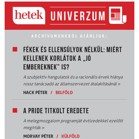
ARCHÍVUMUNKBÓL AJÁNLJUK:
FÉKEK ÉS ELLENSÚLYOK NÉLKÜL: MIÉRT
KELLENEK KORLÁTOK A „JÓ
EMBEREKNEK” IS?
A szubjektív hangulatok és a racionális érvek hiánya
rossz tanácsadó az államszervezet átalakításánál
»
HACK PÉTER
/
BELFÖLD
A PRIDE TITKOLT EREDETE
A melegmozgalom programját évtizedekkel ezelőtt
megírták
»
MORVAY PÉTER
/
KÜLFÖLD