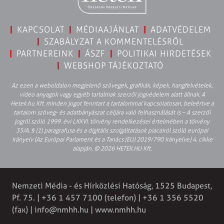
KAPCSOLAT
MÉDIAAJÁNLAT
ADATVÉDELEM
SZABÁLYZAT A KOMMENTELÉSRŐL
PARTNEREINK
ÁSZF
POLITIKAI HIRDETÉSEK
WEBSHOP TÁJÉKOZTATÓ
Az ezen a weboldalon megjelenő szövegek, grafikák, képek, hangfelvételek,
video anyagok vagy egyéb tartalmak szerzői jogvédelem alatt állnak. A
Hetek.hu Kft. minden jogot fenntart a tartalommal kapcsolatosan, beleértve a
tartalom szöveg- és adatbányászat céljára való felhasználását is – A szerzői
jogról szóló 1999. évi LXXVI. törvény rendelkezései értelmében a törvény
35/A. § (1) paragrafusa és a digitális szolgáltatások piacairól szóló európai
irányelv (Az Európai Parlament és a Tanács (EU) 2019/790 Irányelve) 4. cikke
alapján. © 2026 HETEK.HU Kft.
Nemzeti Média - és Hírközlési Hatóság, 1525 Budapest,
Pf. 75. | +36 1 457 7100 (telefon) | +36 1 356 5520
(fax) |
info@nmhh.hu
| www.nmhh.hu