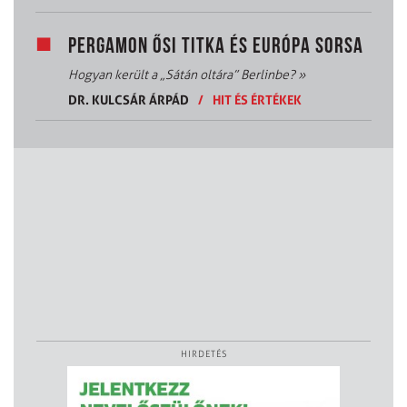
PERGAMON ŐSI TITKA ÉS EURÓPA SORSA
Hogyan került a „Sátán oltára” Berlinbe?
»
DR. KULCSÁR ÁRPÁD
/
HIT ÉS ÉRTÉKEK
HIRDETÉS