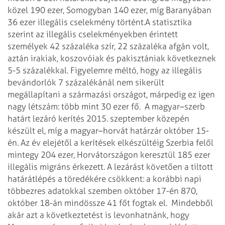
közel 190 ezer, Somogyban 140 ezer, míg Baranyában
36 ezer illegális cselekmény történt.
A statisztika
szerint az illegális cselekményekben érintett
személyek 42 százaléka szír, 22 százaléka afgán volt,
aztán irakiak, koszovóiak és pakisztániak következnek
5-5 százalékkal. Figyelemre méltó, hogy az illegális
bevándorlók 7 százalékánál nem sikerült
megállapítani a származási országot, márpedig ez igen
nagy létszám: több mint 30 ezer fő. A magyar–szerb
határt lezáró kerítés 2015. szeptember közepén
készült el, míg a magyar–horvát határzár október 15-
én. Az év elejétől a kerítések elkészültéig Szerbia felől
mintegy 204 ezer, Horvátországon keresztül 185 ezer
illegális migráns érkezett. A lezárást követően a tiltott
határátlépés a töredékére csökkent: a korábbi napi
többezres adatokkal szemben október 17-én 870,
október 18-án mindössze 41 főt fogtak el.
Mindebből
akár azt a következtetést is levonhatnánk, hogy