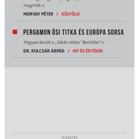
megírták
»
MORVAY PÉTER
/
KÜLFÖLD
PERGAMON ŐSI TITKA ÉS EURÓPA SORSA
Hogyan került a „Sátán oltára” Berlinbe?
»
DR. KULCSÁR ÁRPÁD
/
HIT ÉS ÉRTÉKEK
HIRDETÉS