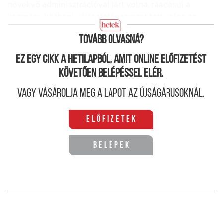
növekvő adminisztrációval járt volna, ráadásul a
kampány közbeni változtatás rosszat tett volna az
ország megítélésének is.
Tovább olvasná?
Ez egy cikk a hetilapból, amit online előfizetést
követően belépéssel elér.
Vagy vásárolja meg a lapot az újságárusoknál.
Előfizetek
Belépek