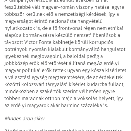
feszültebbé vált magyar–román viszony hatása; egyre
többször kerülnek elő a nemzetiségi kérdések, így a
magyarságot érintő nacionalista hangvételű
nyilatkozatok is, de a fő frontvonal régen nem etnikai
alapú: a kormányzásra készülő nemzeti liberálisok a
távozott Victor Ponta kabinetje körüli korrupciós
botrányok nyomán kialakult kormányváltó hangulatot
igyekeznek meglovagolni, a baloldal pedig a
jobbközép erők előretörését állítaná meg.
Az erdélyi
magyar politikai erők tettek ugyan egy kósza kísérletet
a választási egység megteremtésére, de az érdekeltek
közötti kolozsvári tárgyalási kísérlet kudarcba fulladt,
mindeközben a szakértők szerint vélhetően egyre
többen maradnak otthon majd a voksolás helyett, így
az erdélyi magyarok akár harminc százaléka is.
Minden áron siker