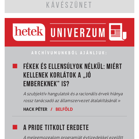
KÁVÉSZÜNET
ARCHÍVUMUNKBÓL AJÁNLJUK:
FÉKEK ÉS ELLENSÚLYOK NÉLKÜL: MIÉRT
KELLENEK KORLÁTOK A „JÓ
EMBEREKNEK” IS?
A szubjektív hangulatok és a racionális érvek hiánya
rossz tanácsadó az államszervezet átalakításánál
»
HACK PÉTER
/
BELFÖLD
A PRIDE TITKOLT EREDETE
A melegmozgalom programját évtizedekkel ezelőtt