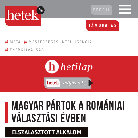
Profil
Támogatás
#
#
META
MESTERSÉGES INTELLIGENCIA
#
ENERGIAVÁLSÁG
hetilap
Magyar pártok a romániai
választási évben
ELSZALASZTOTT ALKALOM