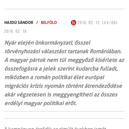
HAJDÚ SÁNDOR
/
BELFÖLD
2016. 02. 12. (XX/06)
2016. 02. 19.
Nyár elején önkormányzati, ősszel
törvényhozási választást tartanak Romániában.
A magyar pártok nem túl meggyőző kísérlete az
összefogásra a jelek szerint kudarcba fulladt,
miközben a román politikai élet európai
migrációs krízis nyomán történt átrendeződése
akár végzetesen is meggyengítheti az összes
erdélyi magyar politikai erőt.
A kampányon érződik az elmúlt években ismét