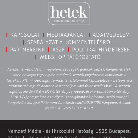
KAPCSOLAT
MÉDIAAJÁNLAT
ADATVÉDELEM
SZABÁLYZAT A KOMMENTELÉSRŐL
PARTNEREINK
ÁSZF
POLITIKAI HIRDETÉSEK
WEBSHOP TÁJÉKOZTATÓ
Az ezen a weboldalon megjelenő szövegek, grafikák, képek, hangfelvételek,
video anyagok vagy egyéb tartalmak szerzői jogvédelem alatt állnak. A
Hetek.hu Kft. minden jogot fenntart a tartalommal kapcsolatosan, beleértve a
tartalom szöveg- és adatbányászat céljára való felhasználását is – A szerzői
jogról szóló 1999. évi LXXVI. törvény rendelkezései értelmében a törvény
35/A. § (1) paragrafusa és a digitális szolgáltatások piacairól szóló európai
irányelv (Az Európai Parlament és a Tanács (EU) 2019/790 Irányelve) 4. cikke
alapján. © 2026 HETEK.HU Kft.
Nemzeti Média - és Hírközlési Hatóság, 1525 Budapest,