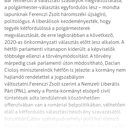
Bár felmerült a választási szabályok megváltoztatása,
a polgármester-választás egyfordulós lesz – mondta
lapunknak Ferenczi Zsolt háromszéki újságíró,
politológus. A liberálisok kezdeményezték, hogy
tegyék kétfordulóssá a polgármesterek
megválasztását, de erre legkorábban a következő,
2020-as önkormányzati választás előtt lesz alkalom. A
hétfői parlamenti vitanapon kiderült: a képviselők
többsége ellenzi a törvénymódosítást. A törvény
márpedig csak parlamenti úton módosítható, Dacian
Cioloș miniszterelnök hétfőn is jelezte: a kormány nem
hajlandó rendelettel a jogszabályon
változtatni.
Ferenczi Zsolt szerint a Nemzeti Liberális
Párt (PNL), amely a Ponta-kormányt elsöprő civil
tüntetések adta lendületnek köszönhetően
offenzívában van a romániai belpolitikában, vélhetően
eláll a kétfordulós választási beadvány szavazásától.
Kolumbán
Gábor székelyudvarhelyi politikai elemző
hozzáteszi: a változtatás rengeteg pénzbe került volna,