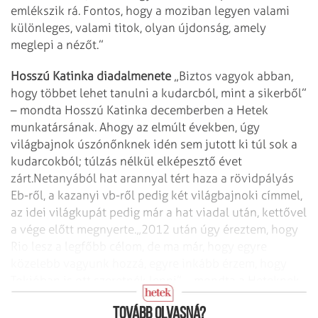
emlékszik rá. Fontos, hogy a moziban legyen valami
különleges, valami titok, olyan újdonság, amely
meglepi a nézőt.”
Hosszú Katinka diadalmenete
„Biztos vagyok abban,
hogy többet lehet tanulni a kudarcból, mint a sikerből”
– mondta Hosszú Katinka decemberben a Hetek
munkatársának. Ahogy az elmúlt években, úgy
világbajnok úszónőnknek idén sem jutott ki túl sok a
kudarcokból; túlzás nélkül elképesztő évet
zárt.
Netanyából hat arannyal tért haza a rövidpályás
Eb-ről, a kazanyi vb-ről pedig két világbajnoki címmel,
az idei világkupát pedig már a hat viadal után, kettővel
a vége előtt megnyerte.
„2012 után úgy éreztem, hogy
Rio lesz a legfőbb célom, de ma már, hogy egyre
közelebb vagyunk hozzá, egyre inkább érzem, hogy
Tokióban is ott szeretnék lenni” – mondta a Heteknek
Hosszú Katinka.
Tovább olvasná?