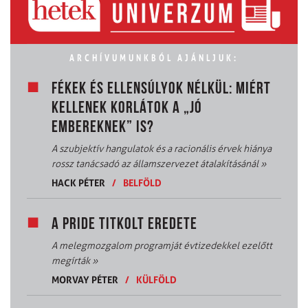
ARCHÍVUMUNKBÓL AJÁNLJUK:
FÉKEK ÉS ELLENSÚLYOK NÉLKÜL: MIÉRT
KELLENEK KORLÁTOK A „JÓ
EMBEREKNEK” IS?
A szubjektív hangulatok és a racionális érvek hiánya
rossz tanácsadó az államszervezet átalakításánál
»
HACK PÉTER
/
BELFÖLD
A PRIDE TITKOLT EREDETE
A melegmozgalom programját évtizedekkel ezelőtt
megírták
»
MORVAY PÉTER
/
KÜLFÖLD