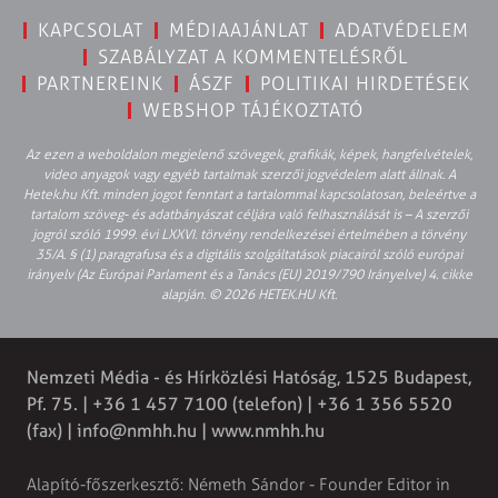
KAPCSOLAT
MÉDIAAJÁNLAT
ADATVÉDELEM
SZABÁLYZAT A KOMMENTELÉSRŐL
PARTNEREINK
ÁSZF
POLITIKAI HIRDETÉSEK
WEBSHOP TÁJÉKOZTATÓ
Az ezen a weboldalon megjelenő szövegek, grafikák, képek, hangfelvételek,
video anyagok vagy egyéb tartalmak szerzői jogvédelem alatt állnak. A
Hetek.hu Kft. minden jogot fenntart a tartalommal kapcsolatosan, beleértve a
tartalom szöveg- és adatbányászat céljára való felhasználását is – A szerzői
jogról szóló 1999. évi LXXVI. törvény rendelkezései értelmében a törvény
35/A. § (1) paragrafusa és a digitális szolgáltatások piacairól szóló európai
irányelv (Az Európai Parlament és a Tanács (EU) 2019/790 Irányelve) 4. cikke
alapján. © 2026 HETEK.HU Kft.
Nemzeti Média - és Hírközlési Hatóság, 1525 Budapest,
Pf. 75. | +36 1 457 7100 (telefon) | +36 1 356 5520
(fax) |
info@nmhh.hu
| www.nmhh.hu
Alapító-főszerkesztő: Németh Sándor - Founder Editor in