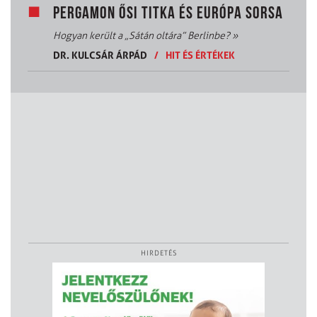
PERGAMON ŐSI TITKA ÉS EURÓPA SORSA
Hogyan került a „Sátán oltára” Berlinbe?
»
DR. KULCSÁR ÁRPÁD
/
HIT ÉS ÉRTÉKEK
HIRDETÉS