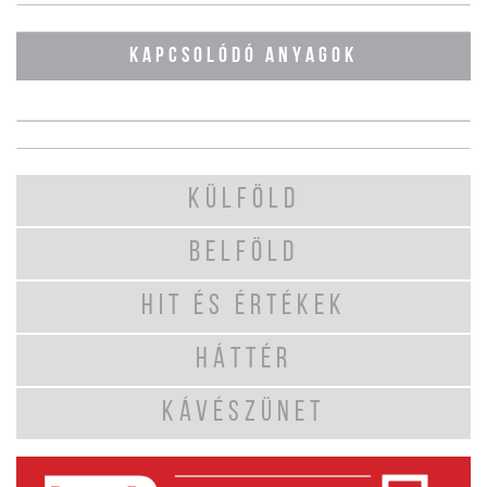
KAPCSOLÓDÓ ANYAGOK
KÜLFÖLD
BELFÖLD
HIT ÉS ÉRTÉKEK
HÁTTÉR
KÁVÉSZÜNET