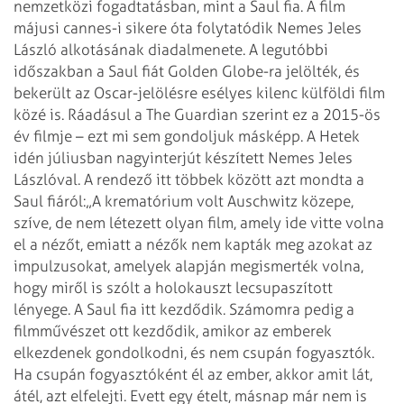
nemzetközi fogadtatásban, mint a Saul fia. A film
májusi cannes-i sikere óta folytatódik Nemes Jeles
László alkotásának diadalmenete. A legutóbbi
időszakban a Saul fiát Golden Globe-ra jelölték, és
bekerült az Oscar-jelölésre esélyes kilenc külföldi film
közé is. Ráadásul a The Guardian szerint ez a 2015-ös
év filmje – ezt mi sem gondoljuk másképp. A Hetek
idén júliusban nagyinterjút készített Nemes Jeles
Lászlóval. A rendező itt többek között azt mondta a
Saul fiáról:
„A krematórium volt Auschwitz közepe,
szíve, de nem létezett olyan film, amely ide vitte volna
el a nézőt, emiatt a nézők nem kapták meg azokat az
impulzusokat, amelyek alapján megismerték volna,
hogy miről is szólt a holokauszt lecsupaszított
lényege. A Saul fia itt kezdődik. Számomra pedig a
filmművészet ott kezdődik, amikor az emberek
elkezdenek gondolkodni, és nem csupán fogyasztók.
Ha csupán fogyasztóként él az ember, akkor amit lát,
átél, azt elfelejti. Evett egy ételt, másnap már nem is