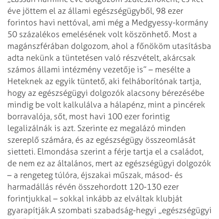
éve jöttem el az állami egészségügyből, 98 ezer
forintos havi nettóval, ami még a Medgyessy-kormány
50 százalékos emelésének volt köszönhető. Most a
magánszférában dolgozom, ahol a főnököm utasításba
adta nekünk a tüntetésen való részvételt, akárcsak
számos állami intézmény vezetője is” – mesélte a
Heteknek az egyik tüntető, aki felháborítónak tartja,
hogy az egészségügyi dolgozók alacsony bérezésébe
mindig be volt kalkulálva a hálapénz, mint a pincérek
borravalója, sőt, most havi 100 ezer forintig
legalizálnák is azt. Szerinte ez megalázó minden
szereplő számára, és az egészségügy összeomlását
sietteti. Elmondása szerint a férje tartja el a családot,
de nem ez az általános, mert az egészségügyi dolgozók
– a rengeteg túlóra, éjszakai műszak, másod- és
harmadállás révén összehordott 120-130 ezer
forintjukkal – sokkal inkább az elváltak klubját
gyarapítják.
A szombati szabadság-hegyi „egészségügyi