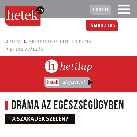
Profil
Támogatás
#
#
META
MESTERSÉGES INTELLIGENCIA
#
ENERGIAVÁLSÁG
hetilap
Dráma az egészségügyben
A SZAKADÉK SZÉLÉN?