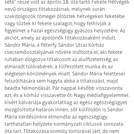
séta” része volt az április 18. óta tartó Fekete Hétvégék
nevű országos tiltakozásnak, melynek során
szakdolgozók tömegei öltöztek hétvégeken feketébe
vagy tűztek ki fekete szalagot, hogy felhívják a
figyelmet a hazai egészségügy gyászos helyzetére. Az
akciót, amely az ápolónők tiltakozásaként indult,
Sándor Mária, a Péterfy Sándor Utcai Kórház
csecsemőosztályának nővére indította el, aki fekete
ruhában dolgozva tiltakozott az alulfizetettség, az
elmaradt túlórabérek, a túlfeszített munka és az
elégtelen körülmények miatt. Sándor Mária felettesei
felszólítására sem hagyta abba a tiltakozást, majd
beadta felmondását. Pár nappal később visszavonta
azt, és a kórház visszavette őt. Nagy médiafigyelemmel
kísért kálváriája gyakorlatilag az egész egészségügyet
mozgósította határon innen, sőt külföldön is.
Sándor
Mária kérdésünkre elmondta: az egészségügy
tarthatatlan helyzete kormányzati ciklusok sorozata
óta tart. Tiltakozása komoly tortúrával járt, de nem