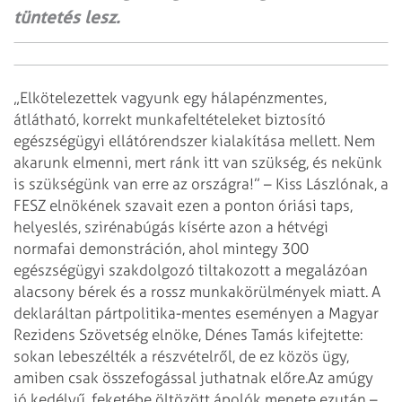
tüntetés lesz.
„Elkötelezettek vagyunk egy hálapénzmentes,
átlátható, korrekt munkafeltételeket biztosító
egészségügyi ellátórendszer kialakítása mellett. Nem
akarunk elmenni, mert ránk itt van szükség, és nekünk
is szükségünk van erre az országra!” – Kiss Lászlónak, a
FESZ elnökének szavait ezen a ponton óriási taps,
helyeslés, szirénabúgás kísérte azon a hétvégi
normafai demonstráción, ahol mintegy 300
egészségügyi szakdolgozó tiltakozott a megalázóan
alacsony bérek és a rossz munkakörülmények miatt. A
deklaráltan pártpolitika-mentes eseményen a Magyar
Rezidens Szövetség elnöke, Dénes Tamás kifejtette:
sokan lebeszélték a részvételről, de ez közös ügy,
amiben csak összefogással juthatnak előre.
Az amúgy
jó kedélyű, feketébe öltözött ápolók menete ezután –