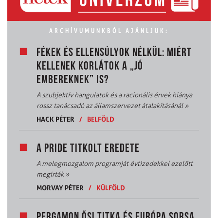
ARCHÍVUMUNKBÓL AJÁNLJUK:
FÉKEK ÉS ELLENSÚLYOK NÉLKÜL: MIÉRT
KELLENEK KORLÁTOK A „JÓ
EMBEREKNEK” IS?
A szubjektív hangulatok és a racionális érvek hiánya
rossz tanácsadó az államszervezet átalakításánál
»
HACK PÉTER
/
BELFÖLD
A PRIDE TITKOLT EREDETE
A melegmozgalom programját évtizedekkel ezelőtt
megírták
»
MORVAY PÉTER
/
KÜLFÖLD
PERGAMON ŐSI TITKA ÉS EURÓPA SORSA