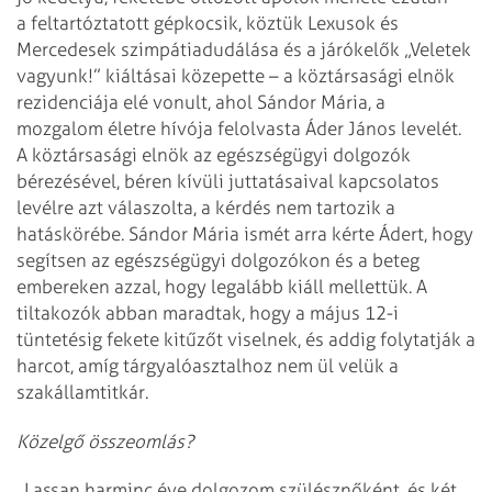
a feltartóztatott gépkocsik, köztük Lexusok és
Mercedesek szimpátiadudálása és a járókelők „Veletek
vagyunk!” kiáltásai közepette – a köztársasági elnök
rezidenciája elé vonult, ahol Sándor Mária, a
mozgalom életre hívója felolvasta Áder János levelét.
A köztársasági elnök az egészségügyi dolgozók
bérezésével, béren kívüli juttatásaival kapcsolatos
levélre azt válaszolta, a kérdés nem tartozik a
hatáskörébe. Sándor Mária ismét arra kérte Ádert, hogy
segítsen az egészségügyi dolgozókon és a beteg
embereken azzal, hogy legalább kiáll mellettük. A
tiltakozók abban maradtak, hogy a május 12-i
tüntetésig fekete kitűzőt viselnek, és addig folytatják a
harcot, amíg tárgyalóasztalhoz nem ül velük a
szakállamtitkár.
Közelgő összeomlás?
„Lassan harminc éve dolgozom szülésznőként, és két