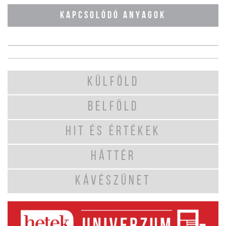
KAPCSOLÓDÓ ANYAGOK
KÜLFÖLD
BELFÖLD
HIT ÉS ÉRTÉKEK
HÁTTÉR
KÁVÉSZÜNET