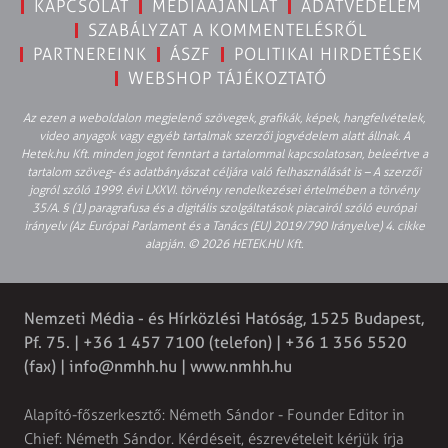
KAPCSOLAT
MÉDIAAJÁNLAT
ADATVÉDELEM
SZABÁLYZAT A KOMMENTELÉSRŐL
PARTNEREINK
ÁSZF
POLITIKAI HIRDETÉSEK
WEBSHOP TÁJÉKOZTATÓ
Az ezen a weboldalon megjelenő szövegek, grafikák, képek, hangfelvételek,
video anyagok vagy egyéb tartalmak szerzői jogvédelem alatt állnak. A
Hetek.hu Kft. minden jogot fenntart a tartalommal kapcsolatosan, beleértve a
tartalom szöveg- és adatbányászat céljára való felhasználását is – A szerzői
jogról szóló 1999. évi LXXVI. törvény rendelkezései értelmében a törvény
35/A. § (1) paragrafusa és a digitális szolgáltatások piacairól szóló európai
irányelv (Az Európai Parlament és a Tanács (EU) 2019/790 Irányelve) 4. cikke
alapján. © 2026 HETEK.HU Kft.
Nemzeti Média - és Hírközlési Hatóság, 1525 Budapest,
Pf. 75. | +36 1 457 7100 (telefon) | +36 1 356 5520
(fax) |
info@nmhh.hu
| www.nmhh.hu
Alapító-főszerkesztő: Németh Sándor - Founder Editor in
Chief: Németh Sándor. Kérdéseit, észrevételeit kérjük írja