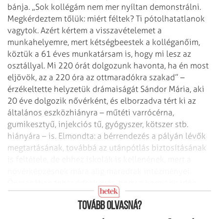
bánja. „Sok kollégám nem mer nyíltan demonstrálni.
Megkérdeztem tőlük: miért féltek? Ti pótolhatatlanok
vagytok. Azért kértem a visszavételemet a
munkahelyemre, mert kétségbeestek a kolléganőim,
köztük a 61 éves munkatársam is, hogy mi lesz az
osztállyal. Mi 220 órát dolgozunk havonta, ha én most
eljövök, az a 220 óra az ottmaradókra szakad” –
érzékeltette helyzetük drámaiságát Sándor Mária, aki
20 éve dolgozik nővérként, és elborzadva tért ki az
általános eszközhiányra – műtéti varrócérna,
gumikesztyű, injekciós tű, gyógyszer, kötszer stb.
hiányára – is. Elmondta: a bérrendezés a pályán lévők
megtartásának, továbbá az utánpótlás biztosításának
is feltétele, de ehhez iskolák is kellenének, mert a
nővérképzésnek mára alig maradtak intézményei.
Önmagában tehát édeskevés, hogy a kormány idén
korlátlan keretszámot biztosított az ápolóképzésre.
Tovább olvasná?