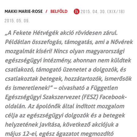
MAKKI MARIE-ROSE
/
BELFÖLD
2015. 04. 30. (XIX/18)
2015. 05. 09.
„A Fekete Hétvégék akció rövidesen zárul.
Példátlan összefogás, támogatás, ami a Nővérek
mozgalmát kíséri! Nincs olyan magyarországi
egészségügyi intézmény, ahonnan nem küldtek
csatlakozó, támogató üzenetet a dolgozók, és
csatlakoztak betegek, hozzátartozók, ismerősök
és ismeretlenek!” – olvasható a Független
Egészségügyi Szakszervezet (FESZ) Facebook-
oldalán. Az ápolónők által indított mozgalom
célja az egészségügyi dolgozók és a betegek
helyzetének javítása, következő akciójuk a
május 12-ei, egész ágazatot megmozdító