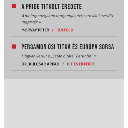
A PRIDE TITKOLT EREDETE
A melegmozgalom programját évtizedekkel ezelőtt
megírták
»
MORVAY PÉTER
/
KÜLFÖLD
PERGAMON ŐSI TITKA ÉS EURÓPA SORSA
Hogyan került a „Sátán oltára” Berlinbe?
»
DR. KULCSÁR ÁRPÁD
/
HIT ÉS ÉRTÉKEK