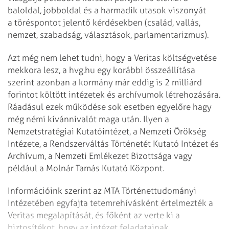
baloldal, jobboldal és a harmadik utasok viszonyát
a töréspontot jelentő kérdésekben (család, vallás,
nemzet, szabadság, választások, parlamentarizmus).
Azt még nem lehet tudni, hogy a Veritas költségvetése
mekkora lesz, a hvg.hu egy korábbi összeállítása
szerint azonban a kormány már eddig is 2 milliárd
forintot költött intézetek és archívumok létrehozására.
Ráadásul ezek működése sok esetben egyelőre hagy
még némi kívánnivalót maga után. Ilyen a
Nemzetstratégiai Kutatóintézet, a Nemzeti Örökség
Intézete, a Rendszerváltás Történetét Kutató Intézet és
Archívum, a Nemzeti Emlékezet Bizottsága vagy
például a Molnár Tamás Kutató Központ.
Információink szerint az MTA Történettudományi
Intézetében egyfajta tetemrehívásként értelmezték a
Veritas megalapítását, és főként az verte ki a
biztosítékot, hogy az intézet feladatainak