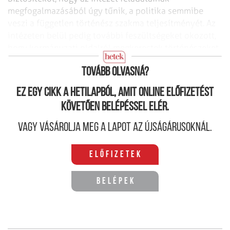
megfogalmazásából úgy tűnik, a politika semmibe
veszi a független történész szakma teljesítményét. Az
intézeten belül pedig további feszültségeket okozott,
hogy kormányzati oldalról megkerestek történészeket,
hogy vállaljanak szerepet a Veritas felállításában.
Tovább olvasná?
Ez egy cikk a hetilapból, amit online előfizetést
követően belépéssel elér.
Vagy vásárolja meg a lapot az újságárusoknál.
Előfizetek
Belépek