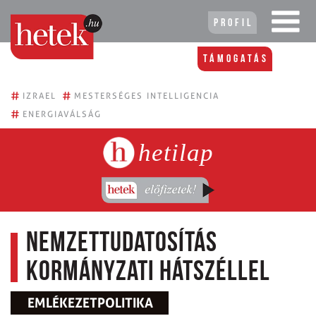
Profil
Támogatás
#
#
IZRAEL
MESTERSÉGES INTELLIGENCIA
#
ENERGIAVÁLSÁG
hetilap
Nemzettudatosítás
kormányzati hátszéllel
EMLÉKEZETPOLITIKA