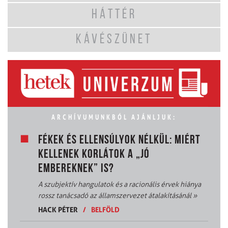
HÁTTÉR
KÁVÉSZÜNET
ARCHÍVUMUNKBÓL AJÁNLJUK:
FÉKEK ÉS ELLENSÚLYOK NÉLKÜL: MIÉRT
KELLENEK KORLÁTOK A „JÓ
EMBEREKNEK” IS?
A szubjektív hangulatok és a racionális érvek hiánya
rossz tanácsadó az államszervezet átalakításánál
»
HACK PÉTER
/
BELFÖLD