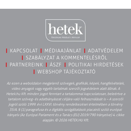
KAPCSOLAT
MÉDIAAJÁNLAT
ADATVÉDELEM
SZABÁLYZAT A KOMMENTELÉSRŐL
PARTNEREINK
ÁSZF
POLITIKAI HIRDETÉSEK
WEBSHOP TÁJÉKOZTATÓ
Az ezen a weboldalon megjelenő szövegek, grafikák, képek, hangfelvételek,
video anyagok vagy egyéb tartalmak szerzői jogvédelem alatt állnak. A
Hetek.hu Kft. minden jogot fenntart a tartalommal kapcsolatosan, beleértve a
tartalom szöveg- és adatbányászat céljára való felhasználását is – A szerzői
jogról szóló 1999. évi LXXVI. törvény rendelkezései értelmében a törvény
35/A. § (1) paragrafusa és a digitális szolgáltatások piacairól szóló európai
irányelv (Az Európai Parlament és a Tanács (EU) 2019/790 Irányelve) 4. cikke
alapján. © 2026 HETEK.HU Kft.