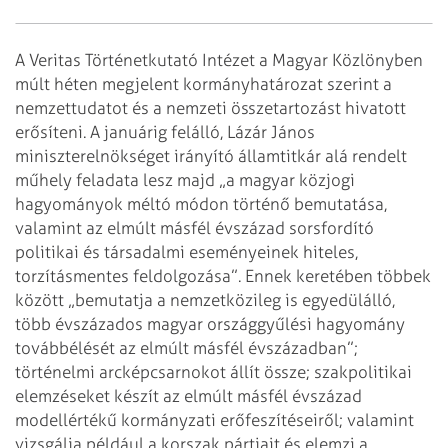
A Veritas Történetkutató Intézet a Magyar Közlönyben
múlt héten megjelent kormányhatározat szerint a
nemzettudatot és a nemzeti összetartozást hivatott
erősíteni. A januárig felálló, Lázár János
miniszterelnökséget irányító államtitkár alá rendelt
műhely feladata lesz majd „a magyar közjogi
hagyományok méltó módon történő bemutatása,
valamint az elmúlt másfél évszázad sorsfordító
politikai és társadalmi eseményeinek hiteles,
torzításmentes feldolgozása”. Ennek keretében többek
között „bemutatja a nemzetközileg is egyedülálló,
több évszázados magyar országgyűlési hagyomány
továbbélését az elmúlt másfél évszázadban”;
történelmi arcképcsarnokot állít össze; szakpolitikai
elemzéseket készít az elmúlt másfél évszázad
modellértékű kormányzati erőfeszítéseiről; valamint
vizsgálja például a korszak pártjait és elemzi a