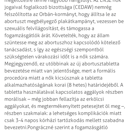
jogaival foglalkozó bizottsága (CEDAW) nemrég
felszólította az Orbán-kormányt, hogy állítsa le az
abortuszt megbélyegző plakátkampányt, vezessen be
szexuális felvilágosítást, és támogassa a
fogamzásgátlók árát. Követelték, hogy az állam
szüntesse meg az abortuszhoz kapcsolódó kötelező
tanácsadást, s így az egészségi szempontból
szükségtelen várakozási időt is a nők számára.
Megjegyzendő, ez utóbbinak az új abortusztabletta
bevezetése miatt van jelentősége, mert a formális
procedúra miatt a nők kicsúsznak a tabletta
alkalmazhatóságának korai (8 hetes) határidejéből. A
tabletta használatával kapcsolatos aggályok részben
morálisak – még jobban fellazítja az erkölcsi
aggályokat, és megtermékenyített petesejtet öl meg –,
részben szakmaiak: a lehetséges komplikációk miatt
csak 3-4 napos kórházi tartózkodás mellett szabadna
bevezetni.
Pongráczné szerint a fogamzásgátló