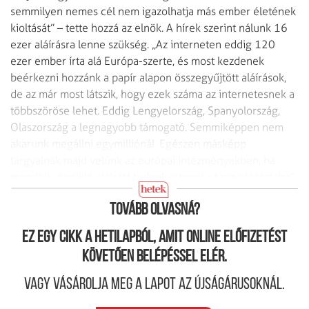
semmilyen nemes cél nem igazolhatja más ember életének
kioltását” – tette hozzá az elnök. A hírek szerint nálunk 16
ezer aláírásra lenne szükség. „Az interneten eddig 120
ezer ember írta alá Európa-szerte, és most kezdenek
beérkezni hozzánk a papír alapon összegyűjtött aláírások,
de az már most látszik, hogy ezek száma az internetesnek a
többszöröse lehet. Eddig Lengyelország, Spanyolország,
Olaszország a legnagyobb támogató. Semmiképpen nem
akarunk megállni egymilliónál. Egészen másképp
tárgyalnak majd velünk az európai intézményekben, ha
mondjuk, ötmillió aláírást tudunk letenni a tárgyalóasztalra”
– mondta Frivaldszky Edit.
Tovább olvasná?
Ez egy cikk a hetilapból, amit online előfizetést
követően belépéssel elér.
Vagy vásárolja meg a lapot az újságárusoknál.