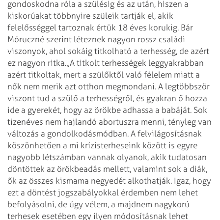
gondoskodna róla a szülésig és az után, hiszen a
kiskorúakat többnyire szüleik tartják el, akik
felelősséggel tartoznak értük 18 éves korukig. Bár
Móruczné szerint léteznek nagyon rossz családi
viszonyok, ahol sokáig titkolható a terhesség, de azért
ez nagyon ritka.
„A titkolt terhességek leggyakrabban
azért titkoltak, mert a szülőktől való félelem miatt a
nők nem merik azt otthon megmondani. A legtöbbször
viszont tud a szülő a terhességről, és gyakran ő hozza
ide a gyerekét, hogy az örökbe adhassa a babáját. Sok
tizenéves nem hajlandó abortuszra menni, tényleg van
változás a gondolkodásmódban. A felvilágosításnak
köszönhetően a mi krízisterheseink között is egyre
nagyobb létszámban vannak olyanok, akik tudatosan
döntöttek az örökbeadás mellett, valamint sok a diák,
ők az összes kismama negyedét alkothatják. Igaz, hogy
ezt a döntést jogszabályokkal érdemben nem lehet
befolyásolni, de úgy vélem, a majdnem nagykorú
terhesek esetében egy ilyen módosításnak lehet