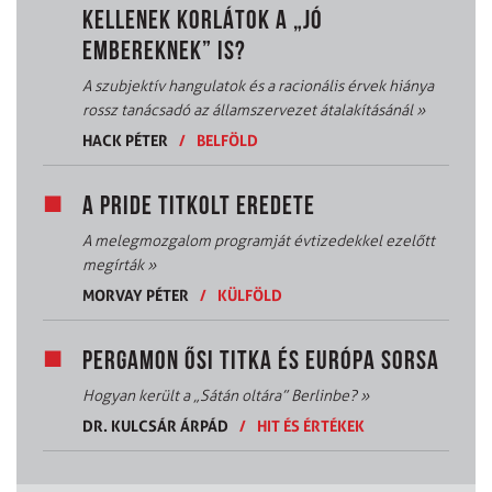
KELLENEK KORLÁTOK A „JÓ
EMBEREKNEK” IS?
A szubjektív hangulatok és a racionális érvek hiánya
rossz tanácsadó az államszervezet átalakításánál
»
HACK PÉTER
/
BELFÖLD
A PRIDE TITKOLT EREDETE
A melegmozgalom programját évtizedekkel ezelőtt
megírták
»
MORVAY PÉTER
/
KÜLFÖLD
PERGAMON ŐSI TITKA ÉS EURÓPA SORSA
Hogyan került a „Sátán oltára” Berlinbe?
»
DR. KULCSÁR ÁRPÁD
/
HIT ÉS ÉRTÉKEK