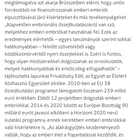
megtámogatva azt akarja Brüsszelben elérni, hogy uniós
forrásokból ne finanszírozzanak emberi embriók
elpusztításával járó kísérleteket és más tevékenységeket.
„Alapvetően embrionális őssejtkutatásokról van szó,
melyekhez emberi embriókat használnak fel. Ezek az
eredmények elérhetők – egyes tanulmányok szerint sokkal
hatékonyabban – felnőtt szövetekből vagy
köldökzsinórvérből nyert őssejtekkel is. Ezért is fontos,
hogy olyan módszerekkel dolgozzanak az orvoskutatók,
melyek hatékonyabbak és erkölcsileg elfogadhatók” –
tájékoztatta lapunkat Frivaldszky Edit, az Együtt az Életért
Közhasznú Egyesület elnöke. 2010-ben az EU 38
őssejtkutatási programot támogatott összesen 239 millió
euró értékben. Ebből 12 projektben dolgoztak emberi
embriókkal. 2014 és 2020 között az Európai Bizottság 90
milliárd eurót javasol elkölteni a Horizont 2020 nevű
kutatási programra, ennek keretében emberi embriókkal
való kísérletekre is. „Az aláírásgyűjtés kezdeményezői
vallják, hogy az emberi élet a fogantatással kezdődik, és