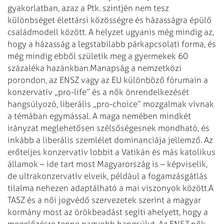
gyakorlatban, azaz a Ptk. szintjén nem tesz
különbséget élettársi közösségre és házasságra épülő
családmodell között. A helyzet ugyanis még mindig az,
hogy a házasság a leg­sta­bilabb párkapcsolati forma, és
még mindig ebből születik meg a gyermekek 60
százaléka hazánkban.
Manapság a nemzetközi
porondon, az ENSZ vagy az EU különböző fórumain a
konzervatív „pro-life” és a nők önrendelkezését
hangsúlyozó, liberális „pro-choice” mozgalmak vívnak
a témában egymással. A ma­ga nemében mindkét
irányzat meglehetősen szélsőségesnek mondható, és
inkább a liberális szemlélet dominanciája jellemző. Az
erőteljes konzervatív lobbit a Vatikán és más katolikus
államok – ide tart most Magyarország is – képviselik,
de ultrakonzervatív elveik, például a fogamzásgátlás
tilalma nehezen adaptálható a mai viszonyok között.
A
TASZ és a női jogvédő szervezetek szerint a magyar
kormány most az örökbeadást segíti ahelyett, hogy a
megelőzésre tenne nagyobb hangsúlyt. Az ENSZ nők