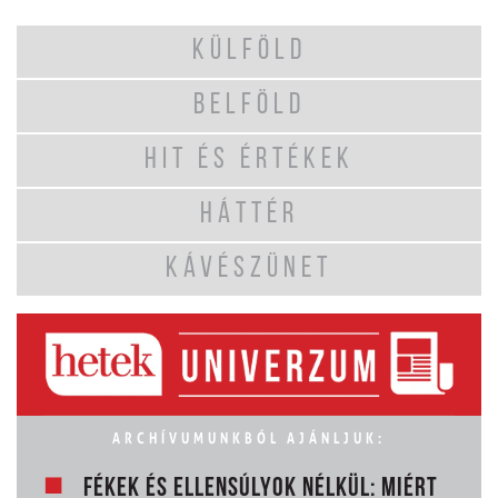
KÜLFÖLD
BELFÖLD
HIT ÉS ÉRTÉKEK
HÁTTÉR
KÁVÉSZÜNET
ARCHÍVUMUNKBÓL AJÁNLJUK:
FÉKEK ÉS ELLENSÚLYOK NÉLKÜL: MIÉRT