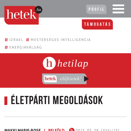
Profil
Támogatás
#
#
IZRAEL
MESTERSÉGES INTELLIGENCIA
#
ENERGIAVÁLSÁG
hetilap
Életpárti megoldások
MAKKI MARIE-ROSE
/
BELFÖLD
2013. 03. 29. (XVII/13)