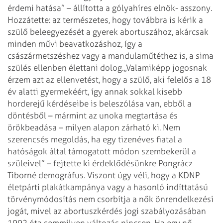
érdemi hatása” – állította a gólyahíres elnök- asszony.
Hozzátette: az természetes, hogy továbbra is kérik a
szülő beleegyezését a gyerek abortuszához, akárcsak
minden művi beavatkozáshoz, így a
császármetszéshez vagy a mandulaműtéthez is, a sima
szülés ellenben élettani dolog.
„Valamiképp jogosnak
érzem azt az ellenvetést, hogy a szülő, aki felelős a 18
év alatti gyermekéért, így annak sokkal kisebb
horderejű kérdéseibe is beleszólása van, ebből a
döntésből – mármint az unoka megtartása és
örökbeadása – milyen alapon zárható ki. Nem
szerencsés megoldás, ha egy tizenéves fiatal a
hatóságok által támogatott módon szembekerül a
szüleivel” – fejtette ki érdeklődésünkre Pongrácz
Tiborné demográfus. Viszont úgy véli, hogy a KDNP
életpárti plakátkampánya vagy a hasonló indíttatású
törvénymódosítás nem csorbítja a nők önrendelkezési
jogát, mivel az abortuszkérdés jogi szabályozásában
1992 óta semmilyen változás nincsen. Ha egy nő