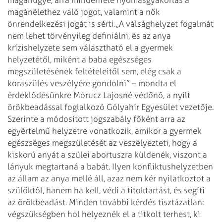
magánélethez való jogot, valamint a nők
önrendelkezési jogát is sérti.
„A válsághelyzet fogalmát
nem lehet törvényileg definiálni, és az anya
krízishelyzete sem választható el a gyermek
helyzetétől, miként a baba egészséges
megszületésének feltételeitől sem, elég csak a
koraszülés veszélyére gondolni” – mondta el
érdeklődésünkre Mórucz Lajosné védőnő, a nyílt
örökbeadással foglalkozó Gólyahír Egyesület vezetője.
Szerinte a módosított jogszabály főként arra az
egyértelmű helyzetre vonatkozik, amikor a gyermek
egészséges megszületését az veszélyezteti, hogy a
kiskorú anyát a szülei abortuszra küldenék, viszont a
lányuk megtartaná a babát. Ilyen konfliktushelyzetben
az állam az anya mellé áll, azaz nem kér nyilatkoztot a
szülőktől, hanem ha kell, védi a titoktartást, és segíti
az örökbeadást. Minden további kérdés tisztázatlan:
végszükségben hol helyeznék el a titkolt terhest, ki