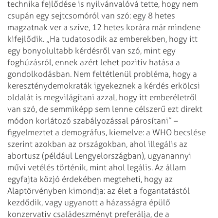
technika fejlődése is nyilvánvalóvá tette, hogy nem
csupán egy sejtcsomóról van szó: egy 8 hetes
magzatnak ver a szíve, 12 hetes korára már mindene
kifejlődik. „Ha tudatosodik az emberekben, hogy itt
egy bonyolultabb kérdésről van szó, mint egy
foghúzásról, ennek azért lehet pozitív hatása a
gondolkodásban. Nem feltétlenül probléma, hogy a
kereszténydemokraták igyekeznek a kérdés erkölcsi
oldalát is megvilágítani azzal, hogy itt emberéletről
van szó, de semmiképp sem lenne célszerű ezt direkt
módon korlátozó szabályozással párosítani” –
figyelmeztet a demográfus, kiemelve: a WHO becslése
szerint azokban az országokban, ahol illegális az
abortusz (például Lengyelországban), ugyanannyi
művi vetélés történik, mint ahol legális. Az állam
egyfajta közjó érdekében megteheti, hogy az
Alaptörvényben kimondja: az élet a fogantatástól
kezdődik, vagy ugyanott a házasságra épülő
konzervatív családeszményt preferálja, de a