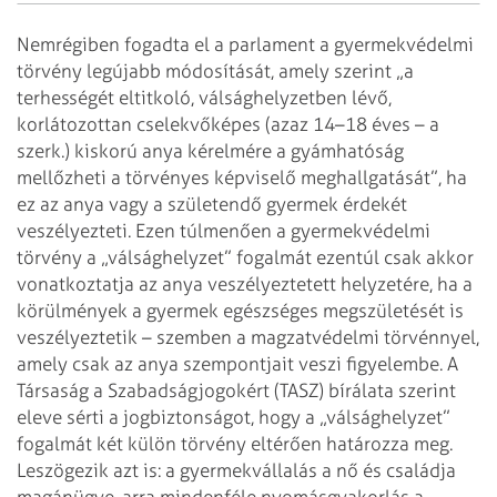
Nemrégiben fogadta el a parlament a gyermekvédelmi
törvény legújabb módosítását, amely szerint „a
terhességét eltitkoló, válsághelyzetben lévő,
korlátozottan cselekvőképes (azaz 14–18 éves – a
szerk.) kiskorú anya kérelmére a gyámhatóság
mellőzheti a törvényes képviselő meghallgatását”, ha
ez az anya vagy a születendő gyermek érdekét
veszélyezteti. Ezen túlmenően a gyermekvédelmi
törvény a „válsághelyzet” fogalmát ezentúl csak akkor
vonatkoztatja az anya veszélyeztetett helyzetére, ha a
körülmények a gyermek egészséges megszületését is
veszélyeztetik – szemben a magzatvédelmi törvénnyel,
amely csak az anya szempontjait veszi figyelembe. A
Társaság a Szabadságjogokért (TASZ) bírálata szerint
eleve sérti a jogbiztonságot, hogy a „válsághelyzet”
fogalmát két külön törvény eltérően határozza meg.
Leszögezik azt is: a gyermekvállalás a nő és családja
magánügye, arra mindenféle nyomásgyakorlás a