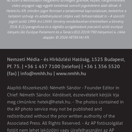
Az ezen a weboldalon megjelenő szövegek, grafikák, képek, hangfelvételek,
video anyagok vagy egyéb tartalmak szerzői jogvédelem alatt állnak. A
Hetek.hu Kft. minden jogot fenntart a tartalommal kapcsolatosan, beleértve a
tartalom szöveg- és adatbányászat céljára való felhasználását is – A szerzői
jogról szóló 1999. évi LXXVI. törvény rendelkezései értelmében a törvény
35/A. § (1) paragrafusa és a digitális szolgáltatások piacairól szóló európai
irányelv (Az Európai Parlament és a Tanács (EU) 2019/790 Irányelve) 4. cikke
alapján. © 2026 HETEK.HU Kft.
Nemzeti Média - és Hírközlési Hatóság, 1525 Budapest,
Pf. 75. | +36 1 457 7100 (telefon) | +36 1 356 5520
(fax) |
info@nmhh.hu
| www.nmhh.hu
Alapító-főszerkesztő: Németh Sándor - Founder Editor in
Chief: Németh Sándor. Kérdéseit, észrevételeit kérjük írja
meg címünkre:
hetek@hetek.hu
. - The photos contained in
the AP photo service may not be published and
redistributed without the prior written authority of the
Associated Press. All Rights Reserved. - Az AP fotószolgálat
fotóit nem lehet leközölni vagy újrafelhasználni az AP