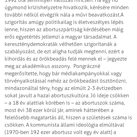
úgymond krízishelyzetre hivatkozik, kérésére minden
további nélkül elvégzik nála a művi beavatkozást.
A
szigorítás amúgy politikailag is életveszélyes lépés
lenne, hiszen az abortuszpártiság kérdésében máig
erős egyetértés jellemzi a magyar társadalmat. A
kereszténydemokraták vélhetően szigorítanák a
szabályozást, de ezt aligha tudják megtenni, ezért a
kihordás és az örökbeadás felé mennek el – jegyezte
meg az akadémikus asszony.
Pongráczné
megerősítette, hogy bár médiakampányokkal vagy
törvényalkotással nehéz az örökbeadást ösztönözni,
mindazonáltal tény, hogy az elmúlt 2-3 évtizedben
sokat javult a hazai abortuszkultúra. Jó ideje csökken
– a 18 év alattiak körében is – az abortuszok száma,
most évi 38 ezer körül jár, aminek hátterében a
felelősebb magatartás áll, hiszen a születések száma is
csökken. A kommunista állami ideológia elmúltával
(1970-ben 192 ezer abortusz volt egy év alatt) a