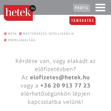
Profil
Támogatás
#
#
META
MESTERSÉGES INTELLIGENCIA
#
ENERGIAVÁLSÁG
Kérdése van, vagy elakadt az
előfizetésben?
Az
elofizetes@hetek.hu
vagy a
+36 20 913 77 23
elérhetőségünkön lépjen
kapcsolatba velünk!