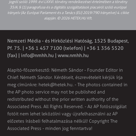
jogról szóló 1999. évi LXXVI. törvény rendelkezései értelmében a törvény
35/A. § (1) paragrafusa és a digitális szolgáltatások piacairól szóló európai
irányelv (Az Európai Parlament és a Tanács (EU) 2019/790 Irányelve) 4. cikke
alapján. © 2026 HETEK.HU Kft.
Nemzeti Média - és Hírközlési Hatóság, 1525 Budapest,
Pf. 75. | +36 1 457 7100 (telefon) | +36 1 356 5520
(fax) |
info@nmhh.hu
| www.nmhh.hu
Alapító-főszerkesztő: Németh Sándor - Founder Editor in
Chief: Németh Sándor. Kérdéseit, észrevételeit kérjük írja
meg címünkre:
hetek@hetek.hu
. - The photos contained in
the AP photo service may not be published and
redistributed without the prior written authority of the
Associated Press. All Rights Reserved. - Az AP fotószolgálat
fotóit nem lehet leközölni vagy újrafelhasználni az AP
előzetes írásbeli felhatalmazása nélkül! Copyright The
Associated Press - minden jog fenntartva!