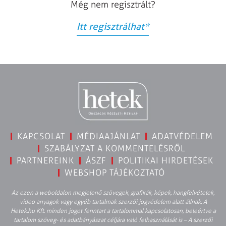
Még nem regisztrált?
Itt regisztrálhat
*
KAPCSOLAT
MÉDIAAJÁNLAT
ADATVÉDELEM
SZABÁLYZAT A KOMMENTELÉSRŐL
PARTNEREINK
ÁSZF
POLITIKAI HIRDETÉSEK
WEBSHOP TÁJÉKOZTATÓ
Az ezen a weboldalon megjelenő szövegek, grafikák, képek, hangfelvételek,
video anyagok vagy egyéb tartalmak szerzői jogvédelem alatt állnak. A
Hetek.hu Kft. minden jogot fenntart a tartalommal kapcsolatosan, beleértve a
tartalom szöveg- és adatbányászat céljára való felhasználását is – A szerzői