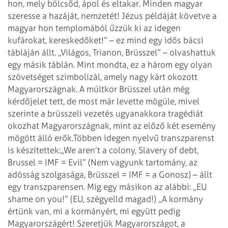
hon, mely bölcsőd, ápol és eltakar. Minden magyar
szeresse a hazáját, nemzetét! Jézus példáját követve a
magyar hon templomából űzzük ki az idegen
kufárokat, kereskedőket!” – ez mind egy idős bácsi
tábláján állt. „Világos, Trianon, Brüsszel” – olvashattuk
egy másik táblán. Mint mondta, ez a három egy olyan
szövetséget szimbolizál, amely nagy kárt okozott
Magyarországnak. A múltkor Brüsszel után még
kérdőjelet tett, de most már levette mögüle, mivel
szerinte a brüsszeli vezetés ugyanakkora tragédiát
okozhat Magyar­országnak, mint az előző két esemény
mögött álló erők.
Többen idegen nyelvű transzparenst
is készítettek:
„We aren’t a colony, Slavery of debt,
Brussel = IMF = Evil” (Nem vagyunk tartomány, az
adósság szolgasága, Brüsszel = IMF = a Gonosz) – állt
egy transzparensen. Míg egy másikon az alábbi: „EU
shame on you!” (EU, szégyelld magad!)
„A kormány
értünk van, mi a kormá­nyért, mi együtt pedig
Magyarországért! Szeretjük Magyarországot, a