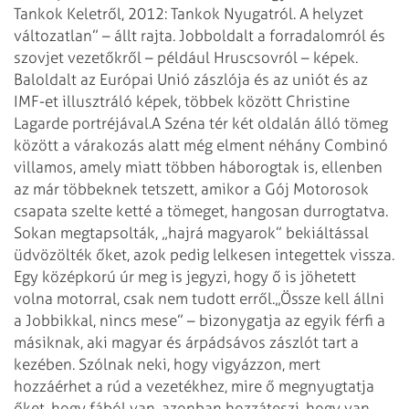
Tankok Keletről, 2012: Tankok Nyugatról. A helyzet
változatlan” – állt rajta. Jobboldalt a forradalomról és
szovjet vezetőkről – például Hruscsovról – képek.
Baloldalt az Európai Unió zászlója és az uniót és az
IMF-et illusztráló képek, többek között Christine
Lagarde portréjával.
A Széna tér két oldalán álló tömeg
között a várakozás alatt még elment néhány Combinó
villamos, amely miatt többen háborogtak is, ellenben
az már többeknek tetszett, amikor a Gój Motorosok
csapata szelte ketté a tömeget, hangosan durrogtatva.
Sokan megtapsolták, „hajrá magyarok” bekiáltással
üdvözölték őket, azok pedig lelkesen integettek vissza.
Egy középkorú úr meg is jegyzi, hogy ő is jöhetett
volna motorral, csak nem tudott erről.
„Össze kell állni
a Jobbikkal, nincs mese” – bizonygatja az egyik férfi a
másiknak, aki magyar és árpádsávos zászlót tart a
kezében. Szólnak neki, hogy vigyázzon, mert
hozzáérhet a rúd a vezetékhez, mire ő megnyugtatja
őket, hogy fából van, azonban hozzáteszi, hogy van