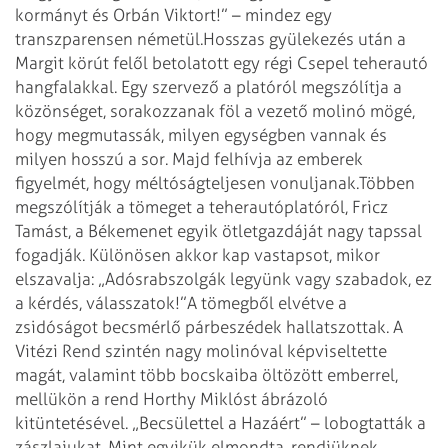
kormányt és Orbán Viktort!” – mindez egy
transzparensen németül.
Hosszas gyülekezés után a
Margit körút felől betolatott egy régi Csepel teherautó
hangfalakkal. Egy szervező a platóról megszólítja a
közönséget, sorakozzanak föl a vezető molinó mögé,
hogy megmutassák, milyen egységben vannak és
milyen hosszú a sor. Majd felhívja az emberek
figyelmét, hogy méltóságteljesen vonuljanak.
Többen
megszólítják a tömeget a teherautóplatóról, Fricz
Tamást, a Békemenet egyik ötletgazdáját nagy tapssal
fogadják. Különösen akkor kap vastapsot, mikor
elszavalja: „Adósrabszolgák le­gyünk vagy szabadok, ez
a kérdés, válasszatok!”
A tömegből elvétve a
zsidóságot becsmérlő párbeszédek hallatszottak. A
Vitézi Rend szintén nagy molinóval képviseltette
magát, valamint több bocskaiba öltözött emberrel,
mellükön a rend Horthy Miklóst ábrázoló
kitüntetésével. „Becsülettel a Hazáért” – lobogtatták a
zászlajukat. Mint egyikük elmondta, rendjüknek,