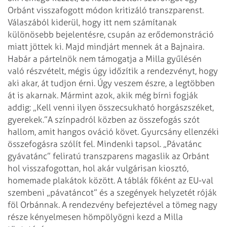
Orbánt visszafogott módon kritizáló transzparenst.
Válaszából kiderül, hogy itt nem számítanak
különösebb bejelentésre, csupán az erődemonstráció
miatt jöttek ki. Majd mindjárt mennek át a Bajnaira.
Habár a pártelnök nem támogatja a Milla gyűlésén
való részvételt, mégis úgy időzítik a rendezvényt, hogy
aki akar, át tudjon érni. Úgy veszem észre, a legtöbben
át is akarnak. Mármint azok, akik még bírni fogják
addig: „Kell venni ilyen összecsukható horgászszéket,
gyerekek.”
A színpadról közben az összefogás szót
hallom, amit hangos ováció követ. Gyurcsány ellenzéki
összefogásra szólít fel. Mindenki tapsol. „Pávatánc
gyávatánc” feliratú transzparens magaslik az Orbánt
hol visszafogottan, hol akár vulgárisan kiosztó,
homemade plakátok között. A táblák főként az EU-val
szembeni „pávatáncot” és a szegények helyzetét róják
föl Orbánnak. A rendezvény befejeztével a tömeg nagy
része kényelmesen hömpölyögni kezd a Milla