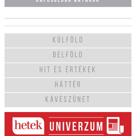
KAPCSOLÓDÓ ANYAGOK
KÜLFÖLD
BELFÖLD
HIT ÉS ÉRTÉKEK
HÁTTÉR
KÁVÉSZÜNET