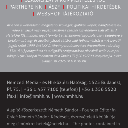
PARTNEREINK
ÁSZF
POLITIKAI HIRDETÉSEK
WEBSHOP TÁJÉKOZTATÓ
Az ezen a weboldalon megjelenő szövegek, grafikák, képek, hangfelvételek,
video anyagok vagy egyéb tartalmak szerzői jogvédelem alatt állnak. A
Hetek.hu Kft. minden jogot fenntart a tartalommal kapcsolatosan, beleértve a
tartalom szöveg- és adatbányászat céljára való felhasználását is – A szerzői
jogról szóló 1999. évi LXXVI. törvény rendelkezései értelmében a törvény
35/A. § (1) paragrafusa és a digitális szolgáltatások piacairól szóló európai
irányelv (Az Európai Parlament és a Tanács (EU) 2019/790 Irányelve) 4. cikke
alapján. © 2026 HETEK.HU Kft.
Nemzeti Média - és Hírközlési Hatóság, 1525 Budapest,
Pf. 75. | +36 1 457 7100 (telefon) | +36 1 356 5520
(fax) |
info@nmhh.hu
| www.nmhh.hu
Alapító-főszerkesztő: Németh Sándor - Founder Editor in
Chief: Németh Sándor. Kérdéseit, észrevételeit kérjük írja
meg címünkre:
hetek@hetek.hu
. - The photos contained in