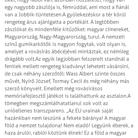
egy nagyobb zászlója is, fémrúddal, ami most a fiánál
van a Jobbik-tüntetésen.
A gyülekezéskor a tér körül
rengeteg árus ajánlgatta a portékáit. A legtöbben
zászlókat és mindenféle kitűzőket: magyar címereket,
Magyarország, Nagy-Magyarország, turul. A nemzeti
színű gumikarkötők is nagyon fogytak, volt olyan is,
amelyet a rovásírás ábécéjével mintáztak, ez némileg
drágább volt.
Az egyik legjobban felszerelt standnál a
fentiek mellett rengeteg kiadványt lehetett vásárolni,
de csak néhány szerzőtől: Wass Albert szinte összes
művét, Nyírő József, Tormay Cecil és még néhány más
szerző könyveit. Emellett még rovásírásos
memóriafejlesztő játékot is találhattunk az asztalon.
A
tömegben megszámlálhatatlanul sok volt az
unióellenes transzparens. „Az EU urainak saját
hazánkban nem leszünk a fekete báránya! A magyar
föld a nemzet tulajdona! Nem eladó! Legyünk éberek, a
haza árulói, rablói köztünk élnek! Ez a föld a magyar