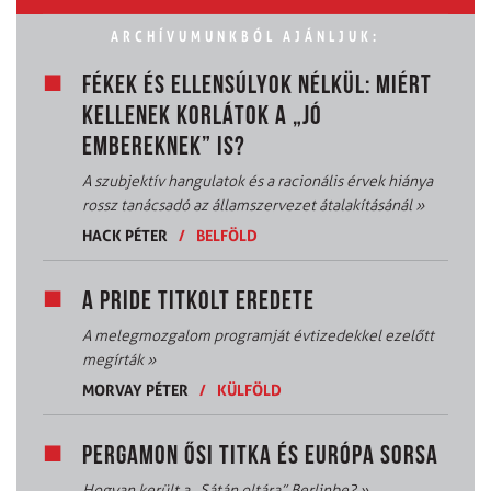
ARCHÍVUMUNKBÓL AJÁNLJUK:
FÉKEK ÉS ELLENSÚLYOK NÉLKÜL: MIÉRT
KELLENEK KORLÁTOK A „JÓ
EMBEREKNEK” IS?
A szubjektív hangulatok és a racionális érvek hiánya
rossz tanácsadó az államszervezet átalakításánál
»
HACK PÉTER
/
BELFÖLD
A PRIDE TITKOLT EREDETE
A melegmozgalom programját évtizedekkel ezelőtt
megírták
»
MORVAY PÉTER
/
KÜLFÖLD
PERGAMON ŐSI TITKA ÉS EURÓPA SORSA
Hogyan került a „Sátán oltára” Berlinbe?
»