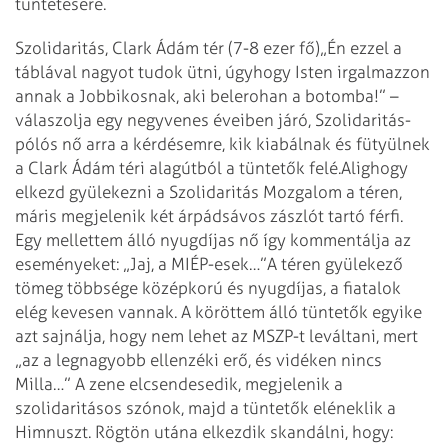
tüntetésére.
Szolidaritás, Clark Ádám tér (7-8 ezer fő)
„Én ezzel a
táblával nagyot tudok ütni, úgyhogy Isten irgalmazzon
annak a Jobbikosnak, aki belerohan a botomba!” –
válaszolja egy negyvenes éveiben járó, Szolidaritás-
pólós nő arra a kérdésemre, kik kiabálnak és fütyülnek
a Clark Ádám téri alagútból a tüntetők felé.
Alighogy
elkezd gyülekezni a Szolidaritás Mozgalom a téren,
máris megjelenik két árpád­sávos zászlót tartó férfi.
Egy mellettem álló nyugdíjas nő így kommentálja az
eseményeket: „Jaj, a MIÉP-esek…”
A téren gyülekező
tömeg többsége középkorú és nyugdíjas, a fiatalok
elég kevesen vannak. A köröttem álló tüntetők egyike
azt sajnálja, hogy nem lehet az MSZP-t leváltani, mert
„az a legnagyobb ellenzéki erő, és vidéken nincs
Milla…” A zene elcsendesedik, megjelenik a
szolidaritásos szónok, majd a tüntetők eléneklik a
Himnuszt. Rögtön utána elkezdik skandálni, hogy: