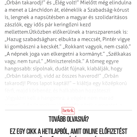
„Orbán takarodj!” és „Elég volt!” Mielőtt még elindulna
a menet a Lánchídon át, eléneklik a Szabadság-kórust
is, lengnek a napsütésben a magyar és szolidaritásos
zászlók, egy idős pár keringőzni kezd
mellettem.
Útközben előkerülnek a transzparensek is:
„Hazug szabadságharc elbukta a meccsét, Pintér vigye
ki gombászni a kecskét.” „Rokkant vagyok, nem csaló.”
„A népnek joga van elkergetni a kormányt.” „Szélkakas
vagy, nem turul.” „Miniszterelnök.” A tömeg egyre
hangosabb: sípolnak, dudát fújnak, kiabálják, hogy
„Orbán takarodj, vidd az összes haverod!” „Orbán
takarodj! Piros lapot kaptál!” – kiáltja egy középkorú
férfi, majd körbenéz, és halkabban hozzáteszi:
„Vigyázni kell a hangomra, a végére nem marad
semmi…” Az út mellett járókelők nézik a menetet, a
tüntetők elkezdik skandálni feléjük: „Gyertek velünk!”
Tovább olvasná?
Ez egy cikk a hetilapból, amit online előfizetést