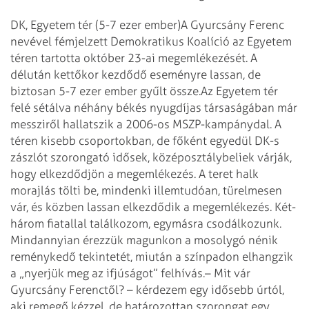
DK, Egyetem tér (5-7 ezer ember)
A Gyurcsány Ferenc
nevével fémjelzett Demokratikus Koalíció az Egyetem
téren tartotta október 23-ai megemlékezését. A
délután kettőkor kezdődő eseményre lassan, de
biztosan 5-7 ezer ember gyűlt össze.
Az Egyetem tér
felé sétálva néhány békés nyugdíjas társaságában már
messziről hallatszik a 2006-os MSZP-kampánydal. A
téren kisebb csoportokban, de főként egyedül DK-s
zászlót szorongató idősek, középosztálybeliek várják,
hogy elkezdődjön a megemlékezés. A teret halk
morajlás tölti be, mindenki illemtudóan, türelmesen
vár, és közben lassan elkezdődik a megemlékezés. Két-
három fiatallal találkozom, egymásra cso­dálkozunk.
Mindannyian érezzük magunkon a mosolygó nénik
reménykedő tekintetét, miután a színpadon elhangzik
a „nyerjük meg az ifjúságot” felhívás.
– Mit vár
Gyurcsány Ferenctől? – kérdezem egy idősebb úrtól,
aki remegő kézzel, de határozottan szorongat egy