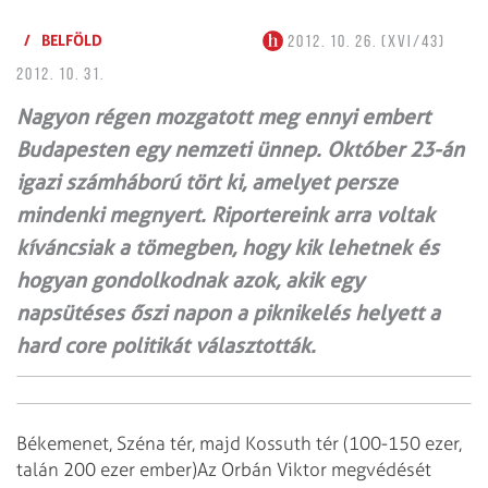
/
BELFÖLD
2012. 10. 26. (XVI/43)
2012. 10. 31.
Nagyon régen mozgatott meg ennyi embert
Budapesten egy nemzeti ünnep. Október 23-án
igazi számháború tört ki, amelyet persze
mindenki megnyert. Riportereink arra voltak
kíváncsiak a tömegben, hogy kik lehetnek és
hogyan gondolkodnak azok, akik egy
napsütéses őszi napon a piknikelés helyett a
hard core politikát választották.
Békemenet, Széna tér, majd Kossuth tér (100-150 ezer,
talán 200 ezer ember)
Az Orbán Viktor megvédését