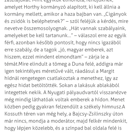
amelyet Horthy kormányzó alapított, ki kell állnia a
kormány mellett, amikor a haza bajban van. „Cigányok
és zsidók is beléphetnek?” – szól feléjük a kérdés, mire
nevetve összemosolyognak. „Hát vannak szabályaink,
amelyeket be kell tartanunk…” – válaszol erre az egyik
férfi, azonban később pontosít, hogy nincs igazából
erre szabály, de a tagok „jó, magyar emberek, azt
hiszem, ezzel mindent elmondtam” – zárja le a
témát.
Mire elindult a tömeg a Duna felé, addigra már
igen tekintélyes méretűvé vált, ráadásul a Margit
hídnál rengetegen csatlakoztak a menethez, így az
egész hidat betöltötték. Sokan a lakásuk ablakából
integettek nekik. A Nyugati pályaudvartól visszanézve
még mindig láthatóak voltak emberek a hídon. Menet
közben pedig gyakran felzendült a székely himnusz.
A
Kossuth téren van még hely, a Bajcsy-Zsilinszky úton
már nincs, mondja a moderátor, majd felkér mindenkit,
hogy lépjen közelebb, és a színpad bal oldala felé is