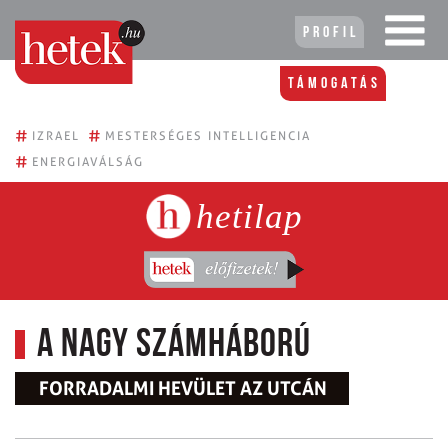
Profil
Támogatás
#
#
IZRAEL
MESTERSÉGES INTELLIGENCIA
#
ENERGIAVÁLSÁG
hetilap
A nagy számháború
FORRADALMI HEVÜLET AZ UTCÁN