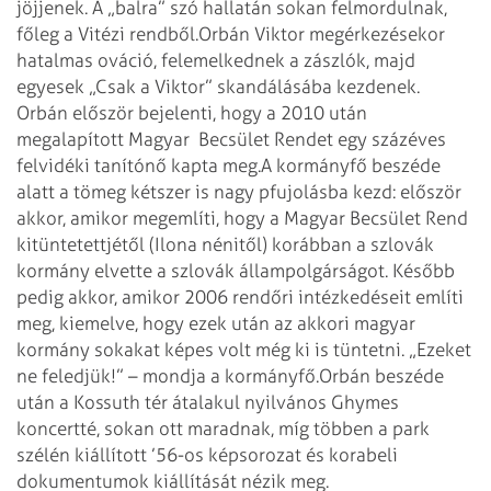
jöjjenek. A „balra” szó hallatán sokan felmordulnak,
főleg a Vitézi rendből.
Orbán Viktor megérkezésekor
hatalmas ováció, felemelkednek a zászlók, majd
egyesek „Csak a Viktor” skandálásába kezdenek.
Orbán először bejelenti, hogy a 2010 után
megalapított Magyar Becsület Rendet egy százéves
felvidéki tanítónő kapta meg.
A kormányfő beszéde
alatt a tömeg kétszer is nagy pfujolásba kezd: először
akkor, amikor megemlíti, hogy a Magyar Becsület Rend
kitüntetettjétől (Ilona nénitől) korábban a szlovák
kormány elvette a szlovák állampolgárságot. Később
pedig akkor, amikor 2006 rendőri intézkedéseit említi
meg, kiemelve, hogy ezek után az akkori magyar
kormány soka­kat képes volt még ki is tüntetni. „Eze­ket
ne feledjük!” – mondja a kormányfő.
Orbán beszéde
után a Kossuth tér átalakul nyilvános Ghymes
koncertté, sokan ott maradnak, míg többen a park
szélén kiállított ’56-os képsorozat és ko­rabeli
dokumentumok kiállítását nézik meg.