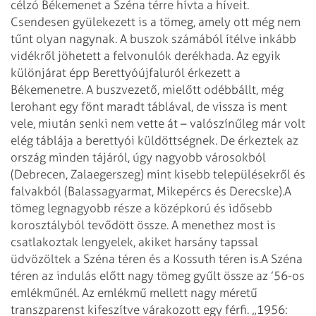
célzó Békemenet a Széna térre hívta a híveit.
Csendesen gyülekezett is a tömeg, amely ott még nem
tűnt olyan nagynak. A buszok számából ítélve inkább
vidékről jöhetett a felvonulók derékhada. Az egyik
különjárat épp Berettyóújfaluról érkezett a
Békemenetre. A buszvezető, mielőtt odébbállt, még
lerohant egy fönt maradt táblával, de vissza is ment
vele, miután senki nem vette át – valószínűleg már volt
elég táblája a berettyói küldöttség­nek. De érkeztek az
ország minden tájáról, úgy nagyobb városok­ból
(Debrecen, Zalaegerszeg) mint kisebb településekről és
falvakból (Balassagyarmat, Mikepércs és Derecske).
A
tömeg legnagyobb része a középkorú és idősebb
korosztályból tevődött össze. A menethez most is
csatlakoztak lengyelek, akiket harsány tapssal
üdvözöltek a Széna téren és a Kossuth téren is.
A Széna
téren az indulás előtt nagy tömeg gyűlt össze az ’56-os
emlékműnél. Az emlékmű mellett nagy méretű
transzparenst kifeszítve várakozott egy férfi. „1956: