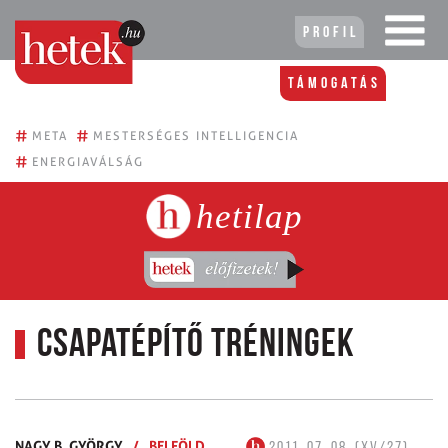
Profil
Támogatás
#
#
META
MESTERSÉGES INTELLIGENCIA
#
ENERGIAVÁLSÁG
hetilap
Csapatépítő tréningek
NAGY B. GYÖRGY
/
BELFÖLD
2011. 07. 08. (XV/27)