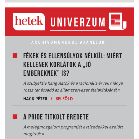
ARCHÍVUMUNKBÓL AJÁNLJUK:
FÉKEK ÉS ELLENSÚLYOK NÉLKÜL: MIÉRT
KELLENEK KORLÁTOK A „JÓ
EMBEREKNEK” IS?
A szubjektív hangulatok és a racionális érvek hiánya
rossz tanácsadó az államszervezet átalakításánál
»
HACK PÉTER
/
BELFÖLD
A PRIDE TITKOLT EREDETE
A melegmozgalom programját évtizedekkel ezelőtt
megírták
»