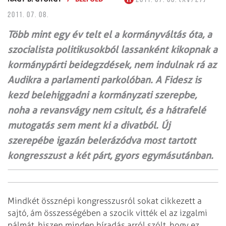
2011. 07. 08.
Több mint egy év telt el a kormányváltás óta, a
szocialista politikusokból lassanként kikopnak a
kormánypárti beidegzdések, nem indulnak rá az
Audikra a parlamenti parkolóban. A Fidesz is
kezd belehiggadni a kormányzati szerepbe,
noha a revansvágy nem csitult, és a hátrafelé
mutogatás sem ment ki a divatból. Új
szerepébe igazán belerázódva most tartott
kongresszust a két párt, gyors egymásutánban.
Mindkét össznépi kongresszusról sokat cikkezett a
sajtó, ám összességében a szocik vitték el az izgalmi
pálmát, hiszen minden híradás arról szólt, hogy ez