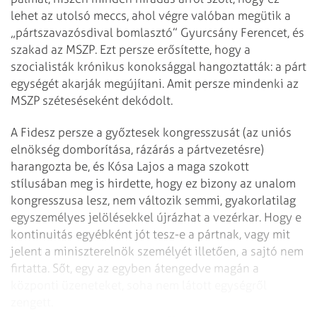
lehet az utolsó meccs, ahol végre valóban megütik a
„pártszavazósdival bomlasztó” Gyurcsány Ferencet, és
szakad az MSZP. Ezt persze erősítette, hogy a
szocialisták krónikus konoksággal hangoztatták: a párt
egységét akarják megújítani. Amit persze mindenki az
MSZP széteséseként dekódolt.
A Fidesz persze a győztesek kongresszusát (az uniós
elnökség domborítása, rázárás a pártvezetésre)
harangozta be, és Kósa Lajos a maga szokott
stílusában meg is hirdette, hogy ez bizony az unalom
kongresszusa lesz, nem változik semmi, gyakorlatilag
egyszemélyes jelölésekkel újrázhat a vezérkar. Hogy e
kontinuitás egyébként jót tesz-e a pártnak, vagy mit
jelent a miniszterelnök személyét illetően, a sajtó nem
firtatta. Sőt, egy az egyben átengedve magán a
központi üzeneteket, soha nem látott egységről
zengett.