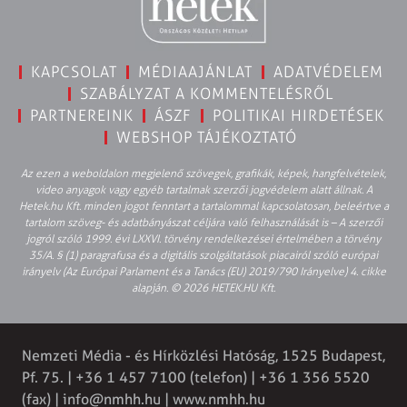
KAPCSOLAT
MÉDIAAJÁNLAT
ADATVÉDELEM
SZABÁLYZAT A KOMMENTELÉSRŐL
PARTNEREINK
ÁSZF
POLITIKAI HIRDETÉSEK
WEBSHOP TÁJÉKOZTATÓ
Az ezen a weboldalon megjelenő szövegek, grafikák, képek, hangfelvételek,
video anyagok vagy egyéb tartalmak szerzői jogvédelem alatt állnak. A
Hetek.hu Kft. minden jogot fenntart a tartalommal kapcsolatosan, beleértve a
tartalom szöveg- és adatbányászat céljára való felhasználását is – A szerzői
jogról szóló 1999. évi LXXVI. törvény rendelkezései értelmében a törvény
35/A. § (1) paragrafusa és a digitális szolgáltatások piacairól szóló európai
irányelv (Az Európai Parlament és a Tanács (EU) 2019/790 Irányelve) 4. cikke
alapján. © 2026 HETEK.HU Kft.
Nemzeti Média - és Hírközlési Hatóság, 1525 Budapest,
Pf. 75. | +36 1 457 7100 (telefon) | +36 1 356 5520
(fax) |
info@nmhh.hu
| www.nmhh.hu