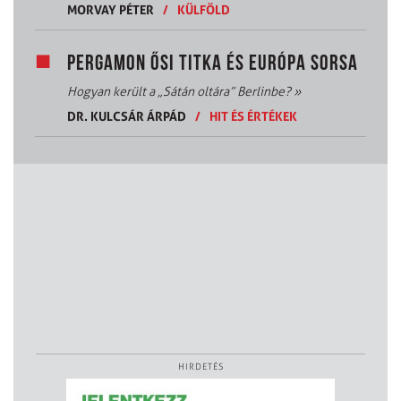
MORVAY PÉTER
/
KÜLFÖLD
PERGAMON ŐSI TITKA ÉS EURÓPA SORSA
Hogyan került a „Sátán oltára” Berlinbe?
»
DR. KULCSÁR ÁRPÁD
/
HIT ÉS ÉRTÉKEK
HIRDETÉS