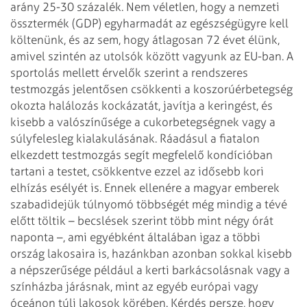
arány 25-30 százalék. Nem véletlen, hogy a nemzeti
össztermék (GDP) egyharmadát az egészségügyre kell
költenünk, és az sem, hogy átlagosan 72 évet élünk,
amivel szintén az utolsók között vagyunk az EU-ban.
A
sportolás mellett érvelők szerint a rendszeres
testmozgás jelentősen csökkenti a koszorúérbetegség
okozta halálozás kockázatát, javítja a keringést, és
kisebb a valószínűsége a cukorbetegségnek vagy a
súlyfelesleg kialakulásának. Ráadásul a fiatalon
elkezdett testmozgás segít megfelelő kondícióban
tartani a testet, csökkentve ezzel az idősebb kori
elhízás esélyét is. Ennek ellenére a magyar emberek
szabadidejük túlnyomó többségét még mindig a tévé
előtt töltik – becslések szerint több mint négy órát
naponta –, ami egyébként általában igaz a többi
ország lakosaira is, hazánkban azonban sokkal kisebb
a népszerűsége például a kerti barkácsolásnak vagy a
színházba járásnak, mint az egyéb európai vagy
óceánon túli lakosok körében.
Kérdés persze, hogy