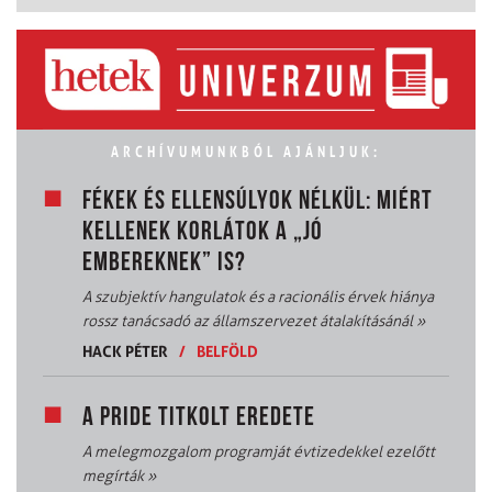
ARCHÍVUMUNKBÓL AJÁNLJUK:
FÉKEK ÉS ELLENSÚLYOK NÉLKÜL: MIÉRT
KELLENEK KORLÁTOK A „JÓ
EMBEREKNEK” IS?
A szubjektív hangulatok és a racionális érvek hiánya
rossz tanácsadó az államszervezet átalakításánál
»
HACK PÉTER
/
BELFÖLD
A PRIDE TITKOLT EREDETE
A melegmozgalom programját évtizedekkel ezelőtt
megírták
»