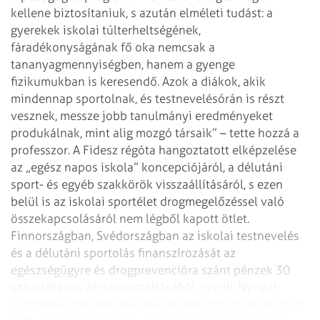
kellene biztosítaniuk, s azután elméleti tudást: a
gyerekek iskolai túlterheltségének,
fáradékonyságának fő oka nemcsak a
tananyagmennyiségben, hanem a gyenge
fizikumukban is keresendő. Azok a diákok, akik
mindennap sportolnak, és testnevelésórán is részt
vesznek, messze jobb tanulmányi eredményeket
produkálnak, mint alig mozgó társaik” – tette hozzá a
professzor.
A Fidesz régóta hangoztatott elképzelése
az „egész napos iskola” koncepciójáról, a délutáni
sport- és egyéb szakkörök visszaállításáról, s ezen
belül is az iskolai sportélet drogmegelőzéssel való
összekapcsolásáról nem légből kapott ötlet.
Finnországban, Svédországban az iskolai testnevelés
és a délutáni sportolás finanszírozását az
egészségügyre és drogprevencióra szánt pénzek 30
százalékának átcsoportosításából nyerik. Nyugat-
Európában ma már általánosan elfogadott nézet, hogy