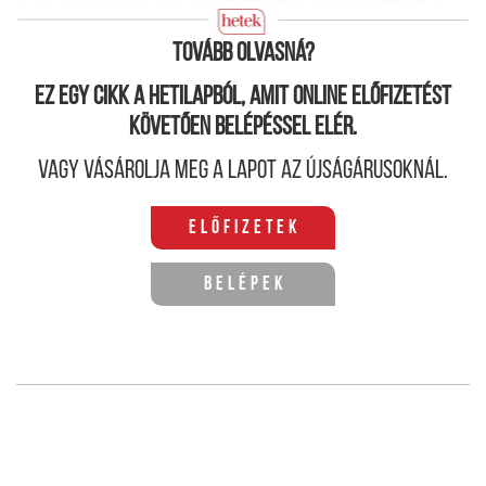
a 21. század tartaléka a drogellenes küzdelemben a
sport.
Tovább olvasná?
Ez egy cikk a hetilapból, amit online előfizetést
követően belépéssel elér.
Vagy vásárolja meg a lapot az újságárusoknál.
Előfizetek
Belépek