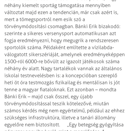
néhány kiemelt sportág támogatása mennyiben
változtat majd ezen a tendencián, már csak azért is,
mert a tömegsportról nem esik szó a
törvénymódosítási csomagban. Bánki Erik bizakodó:
szerinte a sikeres versenysport automatikusan azt
fogja eredményezni, hogy megugrik a rendszeresen
sportolók száma. Példaként említette a vízilabda-
válogatott sikerszériáját, amelynek eredményeképpen
1500-ról 6000-re bővült az igazolt játékosok száma
néhány év alatt. Nagy tartalékok vannak az általános
iskolai testnevelésben is: a koncepcióban szereplő
heti öt óra testmozgás fizikailag és mentálisan is jót
tenne a magyar fiataloknak. Ezt azonban – mondta
Bánki Erik – majd csak ősszel, egy újabb
törvénymódosítással teszik kötelezővé, miután
számos kérdés még nem egyértelmű, például az ehhez
szükséges infrastruktúra, illetve a tanári állomány
egyelőre nem biztosított.
„Egy betegség gyógyítása