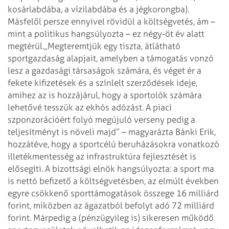
kosárlabdába, a vízilabdába és a jégkorongba).
Másfelől persze ennyivel rövidül a költségvetés, ám –
mint a politikus hangsúlyozta – ez négy-öt év alatt
megtérül.
„Megteremtjük egy tiszta, átlátható
sportgazdaság alapjait, amelyben a támogatás vonzó
lesz a gazdasági társaságok számára, és véget ér a
fekete kifizetések és a színlelt szerződések ideje,
amihez az is hozzájárul, hogy a sportolók számára
lehetővé tesszük az ekhós adózást. A piaci
szponzorációért folyó megújuló verseny pedig a
teljesítményt is növeli majd” – magyarázta Bánki Erik,
hozzátéve, hogy a sportcélú beruházásokra vonatkozó
illetékmentesség az infrastruktúra fejlesztését is
elősegíti. A bizottsági elnök hangsúlyozta: a sport ma
is nettó befizető a költségvetésben, az elmúlt években
egyre csökkenő sporttámogatások összege 16 milliárd
forint, miközben az ágazatból befolyt adó 72 milliárd
forint. Márpedig a (pénzügyileg is) sikeresen működő