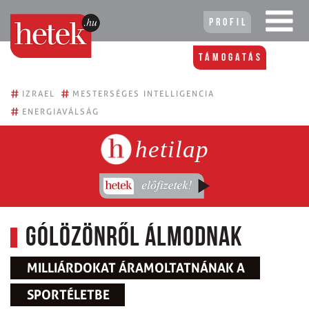
Profil
Támogatás
#
#
IZRAEL
MESTERSÉGES INTELLIGENCIA
#
ENERGIAVÁLSÁG
hetilap
Gólözönről álmodnak
MILLIÁRDOKAT ÁRAMOLTATNÁNAK A
SPORTÉLETBE