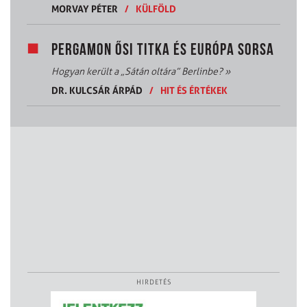
MORVAY PÉTER
/
KÜLFÖLD
PERGAMON ŐSI TITKA ÉS EURÓPA SORSA
Hogyan került a „Sátán oltára” Berlinbe?
»
DR. KULCSÁR ÁRPÁD
/
HIT ÉS ÉRTÉKEK
HIRDETÉS