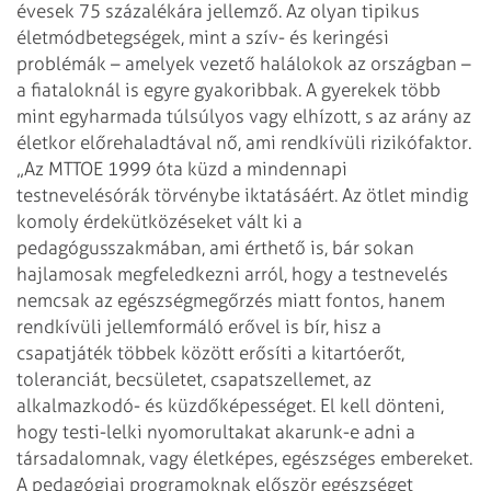
évesek 75 százalékára jellemző. Az olyan tipikus
életmódbetegségek, mint a szív- és keringési
problémák – amelyek vezető halálokok az országban –
a fiataloknál is egyre gyakoribbak. A gyerekek több
mint egyharmada túlsúlyos vagy elhízott, s az arány az
életkor előrehaladtával nő, ami rendkívüli rizikófaktor.
„Az MTTOE 1999 óta küzd a mindennapi
testnevelésórák törvénybe iktatásáért. Az ötlet mindig
komoly érdekütközéseket vált ki a
pedagógusszakmában, ami érthető is, bár sokan
hajlamosak megfeledkezni arról, hogy a testnevelés
nemcsak az egészségmegőrzés miatt fontos, hanem
rendkívüli jellemformáló erővel is bír, hisz a
csapatjáték többek között erősíti a kitartóerőt,
toleranciát, becsületet, csapatszellemet, az
alkalmazkodó- és küzdőképességet. El kell dönteni,
hogy testi-lelki nyomorultakat akarunk-e adni a
társadalomnak, vagy életképes, egészséges embereket.
A pedagógiai programoknak először egészséget