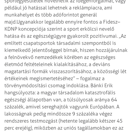
sportegyesületek növelhetik az idegenforgalmat, vagy
például jó hatással lehetnek a reklámpiacra, ami
munkahelyet és több adóforintot generál
majd.
Ugyanakkor legalább ennyire fontos a Fidesz–
KDNP koncepciója szerint a sport erkölcsi nevelő
hatása és az egészségügyre gyakorolt pozitívumai. „Az
említett csapatsportok társadalmi szempontból is
kiemelkedő jelentőséggel bírnak, hiszen hozzájárulnak
a felnövekvő nemzedékek körében az egészséges
életmód feltételeinek kialakításához, a deviáns
magatartási formák visszaszorításához, a közösségi lét
értékeinek megismertetéséhez” – fogalmaz a
törvénymódosítási csomag indoklása. Bánki Erik
hangsúlyozta: a magyar társadalom katasztrofális
egészségi állapotban van, a túlsúlyosak aránya 64
százalék, amivel sereghajtók vagyunk Európában. A
lakosságnak pedig mindössze 9 százaléka végez
rendszeres testmozgást (hetente legalább kétszer 45
perc erejéig), miközben az uniós tagállamokban ez az