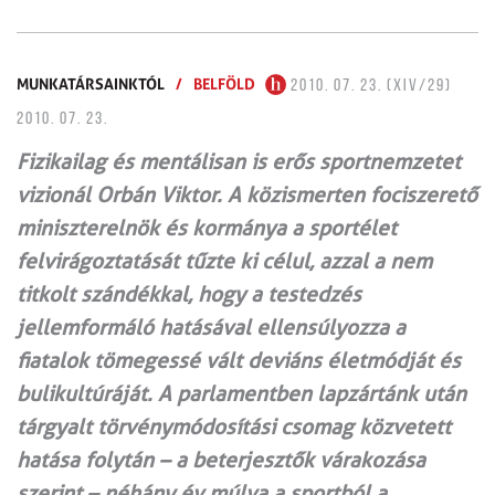
MUNKATÁRSAINKTÓL
/
BELFÖLD
2010. 07. 23. (XIV/29)
2010. 07. 23.
Fizikailag és mentálisan is erős sportnemzetet
vizionál Orbán Viktor. A közismerten fociszerető
miniszterelnök és kormánya a sportélet
felvirágoztatását tűzte ki célul, azzal a nem
titkolt szándékkal, hogy a testedzés
jellemformáló hatásával ellensúlyozza a
fiatalok tömegessé vált deviáns életmódját és
bulikultúráját. A parlamentben lapzártánk után
tárgyalt törvénymódosítási csomag közvetett
hatása folytán – a beterjesztők várakozása
szerint – néhány év múlva a sportból a