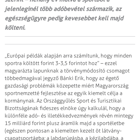
jelenleginél több adóbevétel származik, az
egészségügyre pedig kevesebbet kell majd
költeni.
„Európai példák alapján arra számítunk, hogy minden
sportra költött forint 3-3,5 forintot hoz” – ezzel
magyarázta lapunknak a törvénymódosító csomagot
többedmagával jegyző Bánki Erik, hogy az égető
gazdasági problémák közepette miért Magyarország
sportnemzetté fejlesztése az egyik kiemelt célja a
kormánynak. Az Országgyűlés Sport és Turisztikai
Bizottságának fideszes elnöke úgy kalkulál, hogy a
különféle adó- és illetékkedvezmények révén mintegy
15 milliárd forint plusz áramlik majd a sportéletbe
(egészen pontosan a kiemelten kezelt öt látvány-
csapatsportágba: a labdarúgásba, a kézilabdába, a