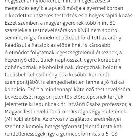
négyszer annyiba kerül, mint a megelőzése. A
megelőzés egyik alapvető módja a gyermekkorban
elkezdett rendszeres testedzés és a helyes táplálkozás.
Ezzel szemben a magyar gyerekek több mint 80
százaléka a testnevelésórákon kívül nem sportol
semmit, míg a finneknél például fordított az arány.
Ráadásul a fiatalok az elődeiknél is károsabb
életmódot folytatnak: egészségtelenül étkeznek, a
képernyő előtt ülnek naphosszat, egyre korábban
dohányoznak, alkoholizálnak, drogoznak, holott a
tudásbeli teljesítmény és a későbbi karrierút
szempontjából is elengedhetetlen lenne a jó fizikai
kondíció. Ezért a mindennapi kötelező testnevelésóra
bevezetését nagyon jelentős előrelépésnek tartjuk” –
jelentette ki lapunknak dr. Istvánfi Csaba professzor, a
Magyar Testnevelő Tanárok Országos Egyesületének
(MTTOE) elnöke. Az orvosi vizsgálatok eredményei
szerint a komoly betegségforrást jelentő testalkati
rendellenességek, így a gerincdeformitás a 6–18