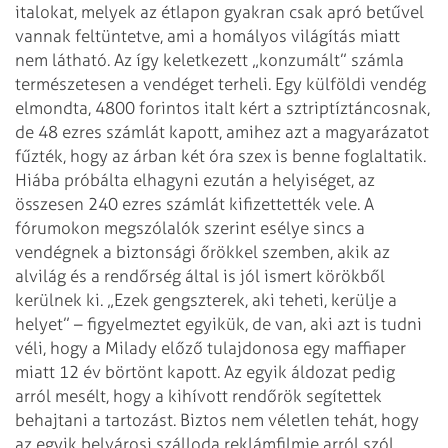
italokat, melyek az étlapon gyakran csak apró betűvel
vannak feltüntetve, ami a homályos világítás miatt
nem látható. Az így keletkezett „konzumált” számla
természetesen a vendéget terheli. Egy külföldi vendég
elmondta, 4800 forintos italt kért a sztriptíztáncosnak,
de 48 ezres számlát kapott, amihez azt a magyarázatot
fűzték, hogy az árban két óra szex is benne foglaltatik.
Hiába próbálta elhagyni ezután a helyiséget, az
összesen 240 ezres számlát kifizettették vele. A
fórumokon megszólalók szerint esélye sincs a
vendégnek a biztonsági őrökkel szemben, akik az
alvilág és a rendőrség által is jól ismert körökből
kerülnek ki. „Ezek gengszterek, aki teheti, kerülje a
helyet” – figyelmeztet egyikük, de van, aki azt is tudni
véli, hogy a Milady előző tulajdonosa egy maffiaper
miatt 12 év börtönt kapott. Az egyik áldozat pedig
arról mesélt, hogy a kihívott rendőrök segítettek
behajtani a tartozást.
Biztos nem véletlen tehát, hogy
az egyik belvárosi szálloda reklámfilmje arról szól,