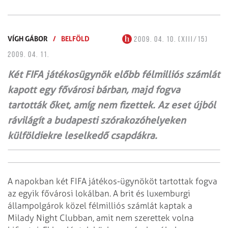
VÍGH GÁBOR
/
BELFÖLD
2009. 04. 10. (XIII/15)
2009. 04. 11.
Két FIFA játékosügynök előbb félmilliós számlát
kapott egy fővárosi bárban, majd fogva
tartották őket, amíg nem fizettek. Az eset újból
rávilágít a budapesti szórakozóhelyeken
külföldiekre leselkedő csapdákra.
A napokban két FIFA játékos-ügynököt tartottak fogva
az egyik fővárosi lokálban. A brit és luxemburgi
állampolgárok közel félmilliós számlát kaptak a
Milady Night Clubban, amit nem szerettek volna