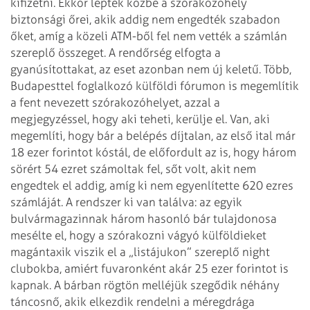
kifizetni. Ekkor léptek közbe a szórakozóhely
biztonsági őrei, akik addig nem engedték szabadon
őket, amíg a közeli ATM-ből fel nem vették a számlán
szereplő összeget. A rendőrség elfogta a
gyanúsítottakat, az eset azonban nem új keletű.
Több,
Budapesttel foglalkozó külföldi fórumon is megemlítik
a fent nevezett szórakozóhelyet, azzal a
megjegyzéssel, hogy aki teheti, kerülje el. Van, aki
megemlíti, hogy bár a belépés díjtalan, az első ital már
18 ezer forintot kóstál, de előfordult az is, hogy három
sörért 54 ezret számoltak fel, sőt volt, akit nem
engedtek el addig, amíg ki nem egyenlítette 620 ezres
számláját. A rendszer ki van találva: az egyik
bulvármagazinnak három hasonló bár tulajdonosa
mesélte el, hogy a szórakozni vágyó külföldieket
magántaxik viszik el a „listájukon” szereplő night
clubokba, amiért fuvaronként akár 25 ezer forintot is
kapnak. A bárban rögtön melléjük szegődik néhány
táncosnő, akik elkezdik rendelni a méregdrága