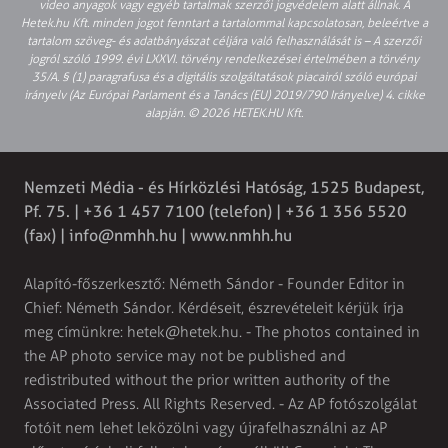
video anyagok vagy egyéb tartalmak szerzői jogvédelem alatt állnak. A
Hetek.hu Kft. minden jogot fenntart a tartalommal kapcsolatosan, beleértve a
tartalom szöveg- és adatbányászat céljára való felhasználását is – A szerzői
jogról szóló 1999. évi LXXVI. törvény rendelkezései értelmében a törvény
35/A. § (1) paragrafusa és a digitális szolgáltatások piacairól szóló európai
irányelv (Az Európai Parlament és a Tanács (EU) 2019/790 Irányelve) 4. cikke
alapján. © 2026 HETEK.HU Kft.
Nemzeti Média - és Hírközlési Hatóság, 1525 Budapest,
Pf. 75. | +36 1 457 7100 (telefon) | +36 1 356 5520
(fax) |
info@nmhh.hu
| www.nmhh.hu
Alapító-főszerkesztő: Németh Sándor - Founder Editor in
Chief: Németh Sándor. Kérdéseit, észrevételeit kérjük írja
meg címünkre:
hetek@hetek.hu
. - The photos contained in
the AP photo service may not be published and
redistributed without the prior written authority of the
Associated Press. All Rights Reserved. - Az AP fotószolgálat
fotóit nem lehet leközölni vagy újrafelhasználni az AP