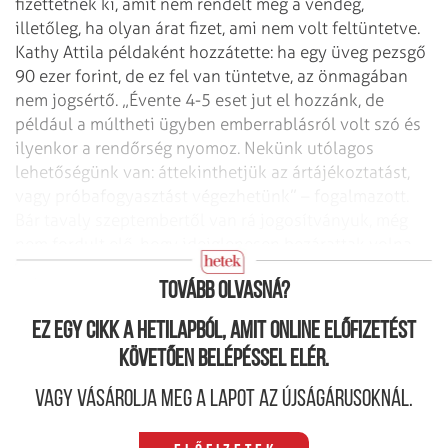
fizettetnek ki, amit nem rendelt meg a vendég,
illetőleg, ha olyan árat fizet, ami nem volt feltüntetve.
Kathy Attila példaként hozzátette: ha egy üveg pezsgő
90 ezer forint, de ez fel van tüntetve, az önmagában
nem jogsértő. „Évente 4-5 eset jut el hozzánk, de
például a múltheti ügyben emberrablásról volt szó és
ilyenkor a rendőrség nyomoz. Nekünk utólagos
lehetőségünk van: áttekinthetjük az ártájékoztatást,
vagy próbafogyasztást végezhetünk” – fogalmazott.
Bár tavaly szeptembertől van rá jogosítványuk, még
nem fordult elő, hogy ideiglenesen bezárattak volna
egy adott vendéglátóhelyet.
Tovább olvasná?
Ez egy cikk a hetilapból, amit online előfizetést
követően belépéssel elér.
Vagy vásárolja meg a lapot az újságárusoknál.