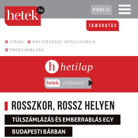
Profil
Támogatás
#
#
IZRAEL
MESTERSÉGES INTELLIGENCIA
#
ENERGIAVÁLSÁG
hetilap
Rosszkor, rossz helyen
TÚLSZÁMLÁZÁS ÉS EMBERRABLÁS EGY
BUDAPESTI BÁRBAN