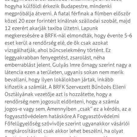
hogyha külföldi érkezik Budapestre, mindenki
megpróbálja átverni. A fiatal férfinak a filmben először
közel 20 ezer forintért kínálnak szállodai szobát, majd
12 ezerért akarják taxiba ültetni.
Lapunk
megkeresésére a BRFK-nál elmondták, hogy évente 5-6
eset kerül a rendőrség elé, de ők csak azokat
vizsgálhatják, ahol bűncselekmény történt. Ez
leggyakrabban fenyegetést, zsarolást, néha
emberrablást jelent. Gulyás Imre őrnagy szerint nagy a
látencia ezen a területen, ugyanis sokan nem merik
bevallani, hogy ilyen lokálokban jártak, inkább
kifizetik a számlát. A BRFK Szervezett Bűnözés Elleni
Osztályának vezetője azt is hozzátette, hogy a
rendőrség nem jogosult eldönteni, hogy a számla
jogos-e vagy sem. Amennyiben „csak” ez a kérdés, az a
fogyasztóvédelem hatásköre.
A Fogyasztóvédelmi
Főfelügyelőség szóvivője szerint ugyanakkor vásárlói
megkárosításról csak akkor lehet beszélni, ha olyat