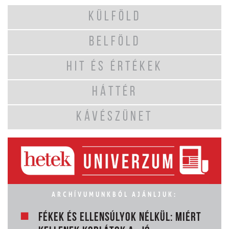
KÜLFÖLD
BELFÖLD
HIT ÉS ÉRTÉKEK
HÁTTÉR
KÁVÉSZÜNET
ARCHÍVUMUNKBÓL AJÁNLJUK:
FÉKEK ÉS ELLENSÚLYOK NÉLKÜL: MIÉRT