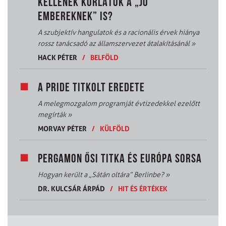
KELLENEK KORLÁTOK A „JÓ
EMBEREKNEK” IS?
A szubjektív hangulatok és a racionális érvek hiánya
rossz tanácsadó az államszervezet átalakításánál
»
HACK PÉTER
/
BELFÖLD
A PRIDE TITKOLT EREDETE
A melegmozgalom programját évtizedekkel ezelőtt
megírták
»
MORVAY PÉTER
/
KÜLFÖLD
PERGAMON ŐSI TITKA ÉS EURÓPA SORSA
Hogyan került a „Sátán oltára” Berlinbe?
»
DR. KULCSÁR ÁRPÁD
/
HIT ÉS ÉRTÉKEK