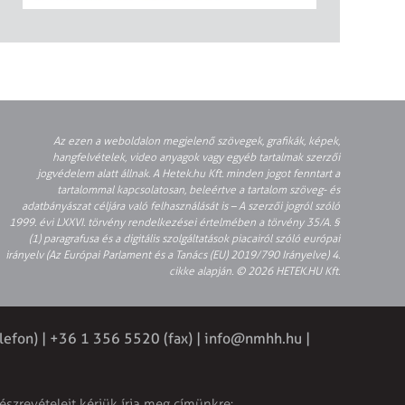
Az ezen a weboldalon megjelenő szövegek, grafikák, képek,
hangfelvételek, video anyagok vagy egyéb tartalmak szerzői
jogvédelem alatt állnak. A Hetek.hu Kft. minden jogot fenntart a
tartalommal kapcsolatosan, beleértve a tartalom szöveg- és
adatbányászat céljára való felhasználását is – A szerzői jogról szóló
1999. évi LXXVI. törvény rendelkezései értelmében a törvény 35/A. §
(1) paragrafusa és a digitális szolgáltatások piacairól szóló európai
irányelv (Az Európai Parlament és a Tanács (EU) 2019/790 Irányelve) 4.
cikke alapján. © 2026 HETEK.HU Kft.
lefon) | +36 1 356 5520 (fax) |
info@nmhh.hu
|
észrevételeit kérjük írja meg címünkre: