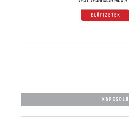
Vagy vásárolja meg a 
Előfizetek
KAPCSOL