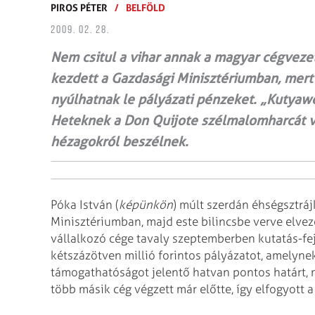
PIROS PÉTER
/
BELFÖLD
2009. 02. 28.
Nem csitul a vihar annak a magyar cégvezet
kezdett a Gazdasági Minisztériumban, mert 
nyúlhatnak le pályázati pénzeket. „Kutyaw
Heteknek a Don Quijote szélmalomharcát ví
hézagokról beszélnek.
Póka István (
képünkön
) múlt szerdán éhségsztráj
Minisztériumban, majd este bilincsbe verve elveze
vállalkozó cége tavaly szeptemberben kutatás-fe
kétszázötven millió forintos pályázatot, amelynek
támogathatóságot jelentő hatvan pontos határt, 
több másik cég végzett már előtte, így elfogyott a 