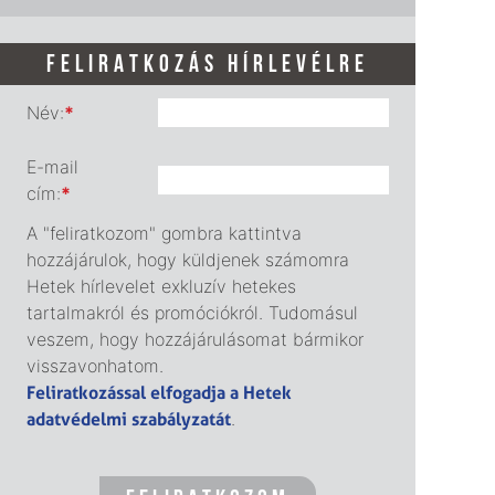
FELIRATKOZÁS HÍRLEVÉLRE
Név:
*
E-mail
cím:
*
A "feliratkozom" gombra kattintva
hozzájárulok, hogy küldjenek számomra
Hetek hírlevelet exkluzív hetekes
tartalmakról és promóciókról. Tudomásul
veszem, hogy hozzájárulásomat bármikor
visszavonhatom.
Feliratkozással elfogadja a Hetek
adatvédelmi szabályzatát
.