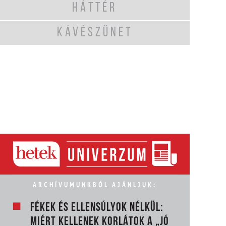
HÁTTÉR
KÁVÉSZÜNET
ARCHÍVUMUNKBÓL AJÁNLJUK:
FÉKEK ÉS ELLENSÚLYOK NÉLKÜL:
MIÉRT KELLENEK KORLÁTOK A „JÓ