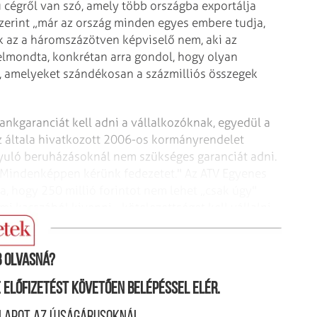
 cégről van szó, amely több országba exportálja
 szerint „már az ország minden egyes embere tudja,
k az a háromszázötven képviselő nem, aki az
elmondta, konkrétan arra gondol, hogy olyan
t, amelyeket szándékosan a százmilliós összegek
ankgaranciát kell adni a vállalkozóknak, egyedül a
Az általa hivatkozott 2006-os kormányrendelet
nyuló beruházásoknál nem szükséges garanciát adni.
: „Mindenképpen kérünk fedezetet." Az ATV Egyenes
a, hogy 250 millió forintot nem lehet „csak úgy"
 kasszából kivenni, „kötelezettséget kell vállalni
 olvasná?
ne előfizetést követően belépéssel elér.