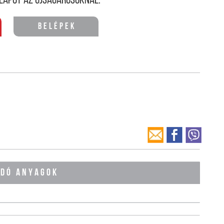
lapot az újságárusoknál.
Belépek
ÓDÓ ANYAGOK