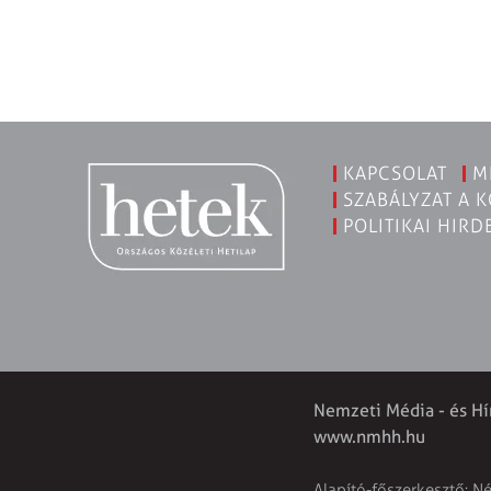
KAPCSOLAT
M
SZABÁLYZAT A 
POLITIKAI HIRD
Nemzeti Média - és Hí
www.nmhh.hu
Alapító-főszerkesztő: N