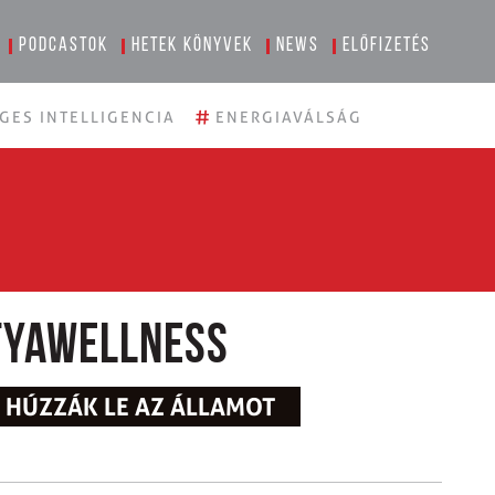
Podcastok
Hetek könyvek
News
Előfizetés
#
GES INTELLIGENCIA
ENERGIAVÁLSÁG
tyawellness
L HÚZZÁK LE AZ ÁLLAMOT