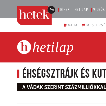
Hírek
Hetilap
Videók
#
#
META
MESTERSÉ
hetilap
Éhségsztrájk és ku
A VÁDAK SZERINT SZÁZMILLIÓKKA