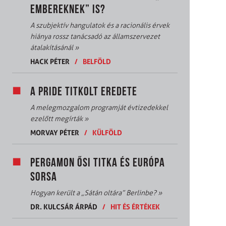
EMBEREKNEK” IS?
A szubjektív hangulatok és a racionális érvek
hiánya rossz tanácsadó az államszervezet
átalakításánál
»
HACK PÉTER
/
BELFÖLD
A PRIDE TITKOLT EREDETE
A melegmozgalom programját évtizedekkel
ezelőtt megírták
»
MORVAY PÉTER
/
KÜLFÖLD
PERGAMON ŐSI TITKA ÉS EURÓPA
SORSA
Hogyan került a „Sátán oltára” Berlinbe?
»
DR. KULCSÁR ÁRPÁD
/
HIT ÉS ÉRTÉKEK