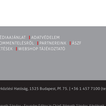
ÉDIAAJÁNLAT
ADATVÉDELEM
KOMMENTELÉSRŐL
PARTNEREINK
ÁSZF
ETÉSEK
WEBSHOP TÁJÉKOZTATÓ
rközlési Hatóság, 1525 Budapest, Pf. 75. | +36 1 457 7100 (te
émeth Sándor - Founder Editor in Chief: Németh Sándor. Kérdéseit, 