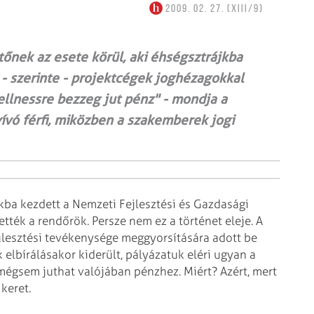
2009. 02. 27. (XIII/9)
őnek az esete körül, aki éhségsztrájkba
- szerinte - projektcégek joghézagokkal
ellnessre bezzeg jut pénz" - mondja a
vó férfi, miközben a szakemberek jogi
kba kezdett a Nemzeti Fejlesztési és Gazdasági
tték a rendőrök. Persze nem ez a történet eleje. A
jlesztési tevékenysége meggyorsítására adott be
 elbírálásakor kiderült, pályázatuk eléri ugyan a
mégsem juthat valójában pénzhez. Miért? Azért, mert
keret.