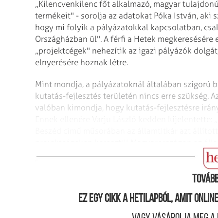
„Kilencvenkilenc főt alkalmazó, magyar tulajdonú
termékeit" - sorolja az adatokat Póka István, aki
hogy mi folyik a pályázatokkal kapcsolatban, csa
Országházban ül". A férfi a Hetek megkeresésére 
„projektcégek" nehezítik az igazi pályázók dolgá
elnyerésére hoznak létre.
Mint mondja, a pályázatoknál általában szigorú b
kutatás-fejlesztés területén nincs erre szükség. 
valóban kimondja, hogy kutatás-fejlesztésre irá
Ennek ellenére Varju László kedden kijelentette
Beszéd című műsorában az államtitkár azt állított
projektcégeken keresztül Magyarországon az állami
mindenfajta értelemben".
Tovább
Ez egy cikk a hetilapból, amit onli