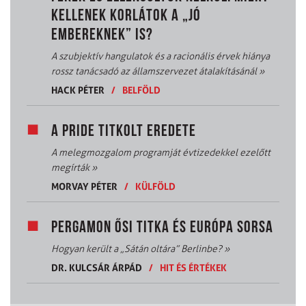
KELLENEK KORLÁTOK A „JÓ
EMBEREKNEK” IS?
A szubjektív hangulatok és a racionális érvek hiánya
rossz tanácsadó az államszervezet átalakításánál
»
HACK PÉTER
/
BELFÖLD
A PRIDE TITKOLT EREDETE
A melegmozgalom programját évtizedekkel ezelőtt
megírták
»
MORVAY PÉTER
/
KÜLFÖLD
PERGAMON ŐSI TITKA ÉS EURÓPA SORSA
Hogyan került a „Sátán oltára” Berlinbe?
»
DR. KULCSÁR ÁRPÁD
/
HIT ÉS ÉRTÉKEK