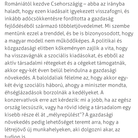
Romániától kezdve Cseh­országig – abba az irányba
haladt, hogy ezen kiadásait igyekezett visszafogni, és
inkább adócsökkentésre fordította a gazdaság
fejlődéséből származó többletjövedelmet. Mi szembe
mentünk ezzel a trenddel, és be is bizonyosodott, hogy
a magyar modell nem működőképes.
A politikai és
közgazdasági elitben kőkeményen zajlik a vita, hogy
ha visszavágnák a szociális kiadásokat, és ebből az
aktív társadalmi rétegeket és a cégeket támogatnák,
akkor egy-két éven belül beindulna a gazdasági
növekedés. A baloldaliak félelme az, hogy akkor egy-
két évig szociális háború, ahogy a miniszter mondta,
éhséglázadások borzolnák a kedélyeket. A
konzervatívok erre azt kérdezik: mi a jobb, ha az egész
ország lecsúszik, vagy ha rövid ideig a társadalom egy
kisebb része él át „mélyrepülést”? A gazdasági
növekedés pedig lehetőséget teremt arra, hogy a
létrejövő új munkahelyeken, aki dolgozni akar, az
tudjon is.