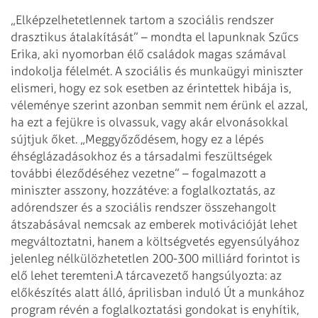
„Elképzelhetetlennek tartom a szociális rendszer
drasztikus átalakítását” – mondta el lapunknak Szűcs
Erika, aki nyomorban élő családok magas számával
indokolja félelmét. A szociális és munkaügyi miniszter
elismeri, hogy ez sok esetben az érintettek hibája is,
véleménye szerint azonban semmit nem érünk el azzal,
ha ezt a fejükre is olvassuk, vagy akár elvonásokkal
sújtjuk őket. „Meg­győződésem, hogy ez a lépés
éhséglázadásokhoz és a társadalmi feszültségek
további éleződéséhez vezetne” – fogalmazott a
miniszter asszony, hozzátéve: a foglalkoztatás, az
adórendszer és a szociális rendszer összehangolt
átszabásával nemcsak az emberek motivációját lehet
megváltoztatni, hanem a költségvetés egyensúlyához
jelenleg nélkülözhetetlen 200-300 milliárd forintot is
elő lehet teremteni.
A tárcavezető hangsúlyozta: az
előkészítés alatt álló, áprilisban induló Út a munkához
program révén a foglalkoztatási gondokat is enyhítik,