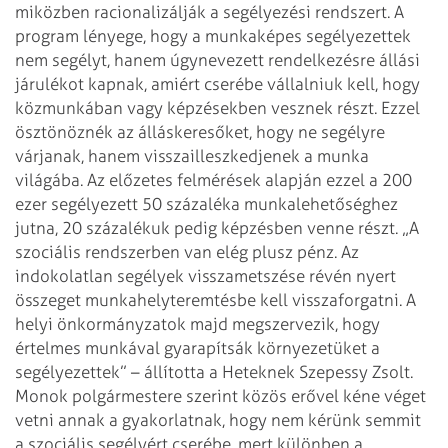
miközben racionalizálják a segélyezési rendszert. A
program lényege, hogy a munkaképes segélyezettek
nem segélyt, hanem úgynevezett rendelkezésre állási
járulékot kapnak, amiért cserébe vállalniuk kell, hogy
közmunkában vagy képzésekben vesznek részt. Ezzel
ösztönöznék az álláskeresőket, hogy ne segélyre
várjanak, hanem visszailleszkedjenek a munka
világába. Az előzetes felmérések alapján ezzel a 200
ezer segélyezett 50 százaléka munkalehetőséghez
jutna, 20 százalékuk pedig képzésben venne részt.
„A
szociális rendszerben van elég plusz pénz. Az
indokolatlan segélyek visszametszése révén nyert
összeget munkahelyteremtésbe kell visszaforgatni. A
helyi önkormányzatok majd megszervezik, hogy
értelmes munkával gyarapítsák környezetüket a
segélyezettek” – állította a Heteknek Szepessy Zsolt.
Monok polgármestere szerint közös erővel kéne véget
vetni annak a gyakorlatnak, hogy nem kérünk semmit
a szociális segélyért cserébe, mert különben a