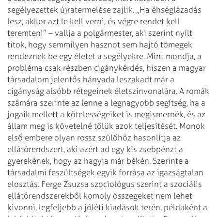
segélyezettek újratermelése zajlik.
„Ha éhséglázadás
lesz, akkor azt le kell verni, és végre rendet kell
teremteni” – vallja a polgármester, aki szerint nyílt
titok, hogy semmilyen hasznot sem hajtó tömegek
rendeznek be egy életet a segélyekre. Mint mondja, a
probléma csak részben cigánykérdés, hiszen a magyar
társadalom jelentős hányada leszakadt már a
cigányság alsóbb rétegeinek életszínvonalára. A romák
számára szerinte az lenne a legnagyobb segítség, ha a
jogaik mellett a kötelességeiket is megismernék, és az
állam meg is követelné tőlük azok teljesítését. Monok
első embere olyan rossz szülőhöz hasonlítja az
ellátórendszert, aki azért ad egy kis zsebpénzt a
gyerekének, hogy az hagyja már békén. Szerinte a
társadalmi feszültségek egyik forrása az igazságtalan
elosztás.
Ferge Zsuzsa szociológus szerint a szociális
ellátórendszerekből komoly összegeket nem lehet
kivonni, legfeljebb a jóléti kiadások terén, példaként a