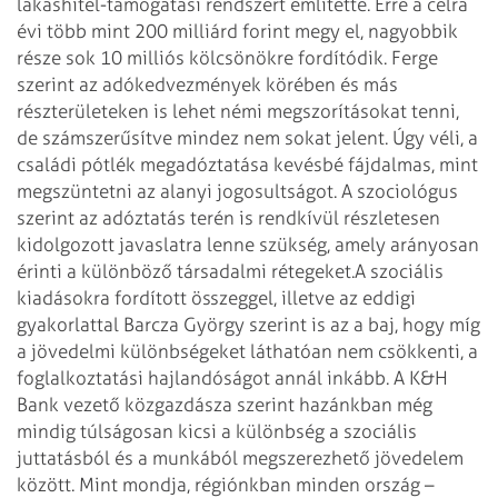
lakáshitel-támogatási rendszert említette. Erre a célra
évi több mint 200 milliárd forint megy el, nagyobbik
része sok 10 milliós kölcsönökre fordítódik. Ferge
szerint az adókedvezmények körében és más
részterületeken is lehet némi megszorításokat tenni,
de számsze­rű­sítve mindez nem sokat jelent. Úgy véli, a
családi pótlék megadóztatása kevésbé fájdalmas, mint
megszüntetni az alanyi jogosultságot. A szociológus
szerint az adóztatás terén is rendkívül részletesen
kidolgozott javaslatra lenne szükség, amely arányosan
érinti a különböző társadalmi rétegeket.
A szociális
kiadásokra fordított összeggel, illetve az eddigi
gyakorlattal Barcza György szerint is az a baj, hogy míg
a jövedelmi különbségeket láthatóan nem csökkenti, a
foglalkoztatási hajlandóságot annál inkább. A K&H
Bank vezető közgazdásza szerint hazánkban még
mindig túlságosan kicsi a különbség a szociális
juttatásból és a munkából megszerezhető jövedelem
között. Mint mondja, régiónkban minden ország –