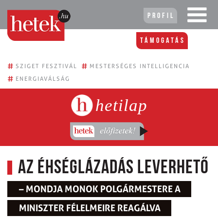
Profil
Támogatás
#
#
SZIGET FESZTIVÁL
MESTERSÉGES INTELLIGENCIA
#
ENERGIAVÁLSÁG
hetilap
Az éhséglázadás leverhető
– MONDJA MONOK POLGÁRMESTERE A
MINISZTER FÉLELMEIRE REAGÁLVA