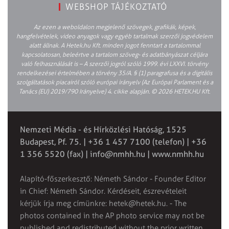
WEBSHOP TÁJÉKOZTATÓ
Az ezen a weboldalon megjelenő szövegek, grafikák, képek,
hangfelvételek, video anyagok vagy egyéb tartalmak szerzői jogvédelem
alatt állnak. A Hetek.hu Kft. minden jogot fenntart a tartalommal
kapcsolatosan, beleértve a tartalom szöveg- és adatbányászat céljára
való felhasználását is – A szerzői jogról szóló 1999. évi LXXVI. törvény
rendelkezései értelmében a törvény 35/A. § (1) paragrafusa és a digitális
szolgáltatások piacairól szóló európai irányelv (Az Európai Parlament és a
Tanács (EU) 2019/790 Irányelve) 4. cikke alapján. © 2026 HETEK.HU Kft.
Nemzeti Média - és Hírközlési Hatóság, 1525
Budapest, Pf. 75. | +36 1 457 7100 (telefon) | +36
1 356 5520 (fax) |
info@nmhh.hu
| www.nmhh.hu
Alapító-főszerkesztő: Németh Sándor - Founder Editor
in Chief: Németh Sándor. Kérdéseit, észrevételeit
kérjük írja meg címünkre:
hetek@hetek.hu
. - The
photos contained in the AP photo service may not be
published and redistributed without the prior written