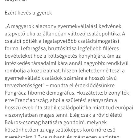
Ezért kevés a gyerek
„A magyarok alacsony gyermekvállalási kedvének
alapvető oka az állandóan változó családpolitika. A
családi pótlék a legalapvetőbb családtámogatási
forma. Lefaragása, bruttósítása legfeljebb filléres
bevételeket hoz a költségvetés konyhájára, ám az
intézkedés társadalmi kára annál nagyobb: rendkívül
rombolja a közbizalmat, hiszen lehetetlenné teszi a
gyermekvállaló családok számára a hosszú távú
tervezhetőséget” – mondta el érdeklődésünkre
Pongrácz Tiborné demográfus. Hozzátette: bizonyíték
erre Franciaország, ahol a születési arányszám a
hosszú évek óta stabil családpolitika miatt tud európai
viszonylatban magas lenni. Elég csak a rövid életű
Bokros-csomag hatására gondolni, melynek
köszönhetően az egy szülőképes korú nőre eső
gyerekszám 1,3-ra zuhant, és máig ezen a szinten