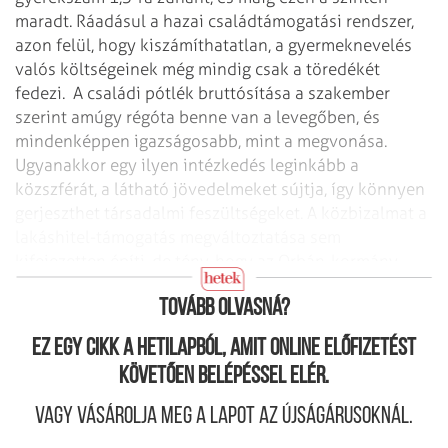
maradt. Ráadásul a hazai családtámogatási rendszer,
azon felül, hogy kiszámíthatatlan, a gyermeknevelés
valós költségeinek még mindig csak a töredékét
fedezi. A családi pótlék bruttósítása a szakember
szerint amúgy régóta benne van a levegőben, és
mindenképpen igazságosabb, mint a megvonása.
Ugyanakkor egy ilyen intézkedés leginkább a
közszférát, a látható jövedelmeket sújtja, így könnyen
gerjeszthet társadalmi feszültségeket. A közbizalmat a
lakáshitel-támogatás megváltoztatása sem
kifejezetten építi, de tény, hogy az Orbán-kormány
ebben túlzottan nagyvonalú volt a középrétegek felé.
Tovább olvasná?
Ez egy cikk a hetilapból, amit online előfizetést
követően belépéssel elér.
Vagy vásárolja meg a lapot az újságárusoknál.