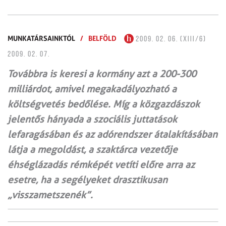
MUNKATÁRSAINKTÓL
/
BELFÖLD
2009. 02. 06. (XIII/6)
2009. 02. 07.
Továbbra is keresi a kormány azt a 200-300
milliárdot, amivel megakadályozható a
költségvetés bedőlése. Míg a közgazdászok
jelentős hányada a szociális juttatások
lefaragásában és az adórendszer átalakításában
látja a megoldást, a szaktárca vezetője
éhséglázadás rémképét vetíti előre arra az
esetre, ha a segélyeket drasztikusan
„visszametszenék”.