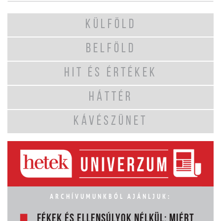
KÜLFÖLD
BELFÖLD
HIT ÉS ÉRTÉKEK
HÁTTÉR
KÁVÉSZÜNET
ARCHÍVUMUNKBÓL AJÁNLJUK:
FÉKEK ÉS ELLENSÚLYOK NÉLKÜL: MIÉRT