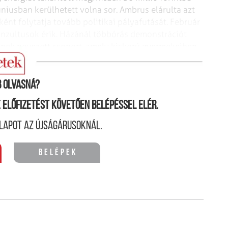
júniusban kerülhetett volna
sor. Ambrus elárulta azt
nként
folytatja tovább politikai pályafutását. Február
inzultusok érik. Házánál többórás demonstrációt
snek nevezett csoport, amely kiskorú
gyermekeiben
aklatják őket
telefonon.
 olvasná?
ne előfizetést követően belépéssel elér.
lapot az újságárusoknál.
Belépek