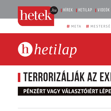
Hírek
Hetilap
Videók
#
#
META
MESTERSÉ
hetilap
Terrorizálják az ex
PÉNZÉRT VAGY VÁLASZTÓIÉRT LÉPE