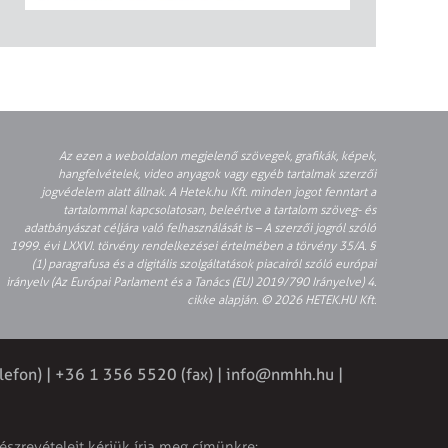
Az ezen a weboldalon megjelenő szövegek, grafikák, képek,
hangfelvételek, video anyagok vagy egyéb tartalmak szerzői
jogvédelem alatt állnak. A Hetek.hu Kft. minden jogot fenntart a
tartalommal kapcsolatosan, beleértve a tartalom szöveg- és
adatbányászat céljára való felhasználását is – A szerzői jogról szóló
1999. évi LXXVI. törvény rendelkezései értelmében a törvény 35/A. §
(1) paragrafusa és a digitális szolgáltatások piacairól szóló európai
irányelv (Az Európai Parlament és a Tanács (EU) 2019/790 Irányelve) 4.
cikke alapján. © 2026 HETEK.HU Kft.
lefon) | +36 1 356 5520 (fax) |
info@nmhh.hu
|
észrevételeit kérjük írja meg címünkre: