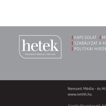
KAPCSOLAT
M
SZABÁLYZAT A 
POLITIKAI HIRD
Nemzeti Média - és Hí
www.nmhh.hu
Alapító-főszerkesztő: N