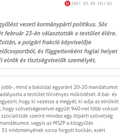
2007. 03. 09. (XI/10)
űlést vezeti kormánypárti politikus. Sós
 február 23-án választották a testület élére.
oltán, a polgári frakció képviselője
előcsoportból, és függetlenként foglal helyet
i elnök és tisztségviselők személyét.
jobb-, mind a baloldal
egyaránt 20-20 mandátumot
dályozta a testület törvényes működését. A bal- és
yezni, hogy ki vezesse a megyét, ki adja az elnököt
t, hogy szövetségeseivel együtt
940-nel több voksot
szocialisták szerint mindez egy ötpárti szövetség
 mandátumot, vagyis az MSZP a közgyűlés
1 intézményének sorsa forgott kockán, ezért