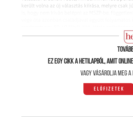
került volna az új választás kiírása, melyre csak 
is, hogy nem kíván belépni az MSZP-be, függetle
vége óta azonban családjával
együtt folyamatos 
rendezett egy
30-40 főből álló, általa szélsősége
is nagy riadalmat keltett. Azóta is rendszeresen z
Tovább
Ez egy cikk a hetilapból, amit onli
Vagy vásárolja meg a 
Előfizetek