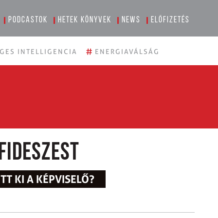
Podcastok
Hetek könyvek
News
Előfizetés
#
GES INTELLIGENCIA
ENERGIAVÁLSÁG
fideszest
TT KI A KÉPVISELŐ?