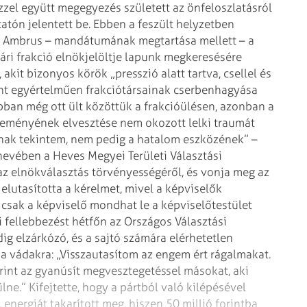
zzel együtt megegyezés született az
önfeloszlatásról
tatón
jelentett be. Ebben a feszült helyzetben
tó Ambrus – mandátumának megtartása mellett – a
ári frakció elnökjelöltje lapunk megkeresésére
 akit bizonyos körök „presszió alatt
tartva, csellel és
nt
egyértelműen frakciótársainak cserbenhagyása
ban még ott ült közöttük a frakcióülésen, azonban a
reményének elvesztése nem okozott lelki
traumát
tnak tekintem, nem pedig
a hatalom eszközének” –
 nevében
a Heves Megyei Területi Választási
z elnökválasztás törvényességéről, és vonja meg az
lutasította a kérelmet, mivel a képviselők
 csak a képviselő mondhat le a
képviselőtestület
i fellebbezést
hétfőn az Országos Választási
ig elzárkózó, és a sajtó számára elérhetetlen
 a vádakra: „Visszautasítom az engem ért
rágalmakat.
int az gyanúsít
megvesztegetéssel másokat, aki
lne.” Kifejtette, hogy a pártból való kilépésével
energiát takarított meg, hiszen 50 millió forintba