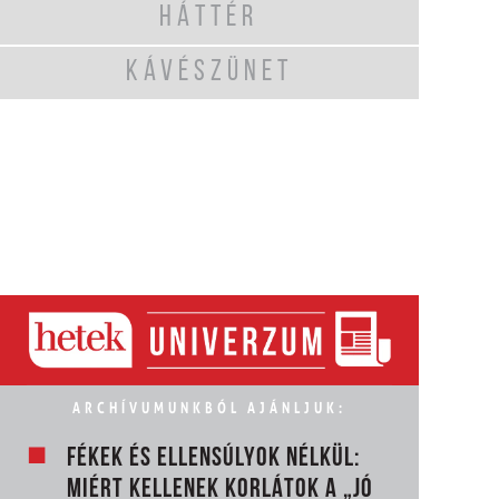
HÁTTÉR
KÁVÉSZÜNET
ARCHÍVUMUNKBÓL AJÁNLJUK:
FÉKEK ÉS ELLENSÚLYOK NÉLKÜL:
MIÉRT KELLENEK KORLÁTOK A „JÓ