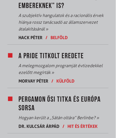
EMBEREKNEK” IS?
A szubjektív hangulatok és a racionális érvek
hiánya rossz tanácsadó az államszervezet
átalakításánál
»
HACK PÉTER
/
BELFÖLD
A PRIDE TITKOLT EREDETE
A melegmozgalom programját évtizedekkel
ezelőtt megírták
»
MORVAY PÉTER
/
KÜLFÖLD
PERGAMON ŐSI TITKA ÉS EURÓPA
SORSA
Hogyan került a „Sátán oltára” Berlinbe?
»
DR. KULCSÁR ÁRPÁD
/
HIT ÉS ÉRTÉKEK