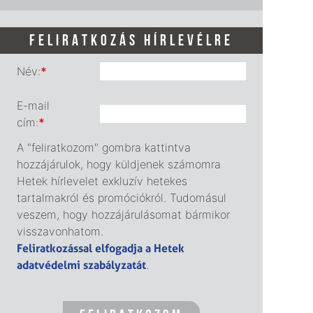
FELIRATKOZÁS HÍRLEVÉLRE
Név:
*
E-mail
cím:
*
A "feliratkozom" gombra kattintva
hozzájárulok, hogy küldjenek számomra
Hetek hírlevelet exkluzív hetekes
tartalmakról és promóciókról. Tudomásul
veszem, hogy hozzájárulásomat bármikor
visszavonhatom.
Feliratkozással elfogadja a Hetek
adatvédelmi szabályzatát
.