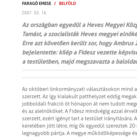
FARAGÓ EMESE
/
BELFÖLD
2007. 03. 14.
Az országban egyedül a Heves Megyei Közgy
Tamást, a szocialisták Heves megyei elnökét
Erre azt követően került sor, hogy Ambrus Z
bejelentette: kilép a Fidesz vezette képvis
a testületben, majd megszavazta a baloldal
Az októberi önkormányzati választásokon mind a 
szerzett. Az így kialakult patthelyzet eddig
megaka
jobboldali frakció öt
hónapon át nem tudott megeg
és az alelnököket. A Fidesz mindvégig azzal érvel
szerzett, ezért igényt tart a testület irányítására. A
keretében jött létre, míg ők
egyedül szereztek 20
legnagyobb pártja. A
megye működőképessége és 3