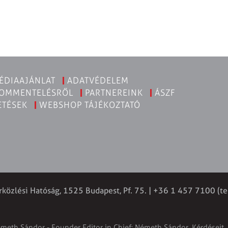
ÉDIAAJÁNLAT
ADATVÉDELEM
KOMMENTELÉSRŐL
PARTNEREINK
ÁSZF
ETÉSEK
WEBSHOP TÁJÉKOZTATÓ
rközlési Hatóság, 1525 Budapest, Pf. 75. | +36 1 457 7100 (te
émeth Sándor - Founder Editor in Chief: Németh Sándor. Kérdéseit, 