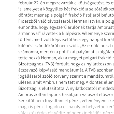
február
22-én megszavazták a költségvetést, és e
is, amelyet a közgyűlés két frakciója sajtótájékoz
döntött másnap a polgári frakció
listájáról beju
Fideszből való
távozásáról.
Herman István, a polg
elmondta,
hogy egyszerű árulónak tartja Ambrust,
ármánnyal” rávettek a kilépésre. Véleménye szeri
történt, mert volt képviselőtársa
egy nappal koráb
kilépési
szándékáról nem szólt. „Az elnöki poszt 
számomra, mert én a politikai pályámat szolgála
tette hozzá Herman, aki a megyei polgári frakció
Bizottsághoz (TVB) fordult, hogy az
nyilatkozzon a
átszavazó
képviselő mandátumát. A TVB azonban e
jogállásáról szóló törvény szerint a mandátumról
ülésén, amit Ambrus nem tett meg. A döntés ellen
Bizottság is elutasította.
A nyilatkozattól mindedd
Ambrus
Zoltán lapunk hasábjain válaszol először
Senkitől nem fogadtam el pénzt, véleményem szer
maga is pénzt fogadna el, ha olyan helyzetbe
kerü
választói érdekeit védte,
mindenkinek időt, pénzt, 