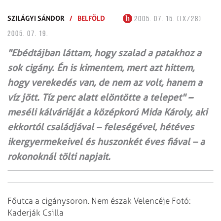
SZILÁGYI SÁNDOR
/
BELFÖLD
2005. 07. 15. (IX/28)
2005. 07. 19.
"Ebédtájban láttam, hogy szalad a patakhoz a
sok cigány. Én is kimentem, mert azt hittem,
hogy verekedés van, de nem az volt, hanem a
víz jött. Tíz perc alatt elöntötte a telepet" –
meséli kálváriáját a középkorú Mida Károly, aki
ekkortól családjával – feleségével, hétéves
ikergyermekeivel és huszonkét éves fiával – a
rokonoknál tölti napjait.
Főutca a cigánysoron. Nem észak Velencéje Fotó:
Kaderják Csilla