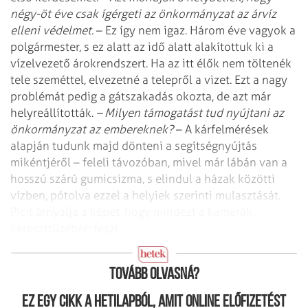
négy-öt éve csak ígérgeti az önkormányzat az árvíz
elleni védelmet.
– Ez így nem igaz. Három éve vagyok a
polgármester, s ez alatt az idő alatt alakítottuk ki a
vízelvezető árokrendszert. Ha az itt élők nem töltenék
tele szeméttel, elvezetné a telepről a vizet. Ezt a nagy
problémát pedig a gátszakadás okozta, de azt már
helyreállították.
– Milyen támogatást tud nyújtani az
önkormányzat az embereknek?
– A kárfelmérések
alapján tudunk majd dönteni a segítségnyújtás
mikéntjéről – feleli távozóban, mivel már lábán van a
hosszú szárú gumicsizma, s elindul a házak közötti
vízben, pótolva ezzel a helyiek szerinti mulasztását.
Picit árnyalja a képet, hogy mindezt
a kamerák
kereszttüzében teszi.
Titkosszolgálati jelentés
Tovább olvasná?
Ez egy cikk a hetilapból, amit online előfizetést