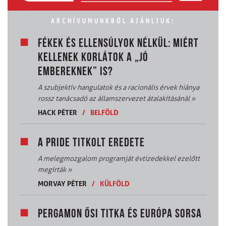
ARCHÍVUMUNKBÓL AJÁNLJUK:
FÉKEK ÉS ELLENSÚLYOK NÉLKÜL: MIÉRT
KELLENEK KORLÁTOK A „JÓ
EMBEREKNEK” IS?
A szubjektív hangulatok és a racionális érvek hiánya
rossz tanácsadó az államszervezet átalakításánál
»
HACK PÉTER
/
BELFÖLD
A PRIDE TITKOLT EREDETE
A melegmozgalom programját évtizedekkel ezelőtt
megírták
»
MORVAY PÉTER
/
KÜLFÖLD
PERGAMON ŐSI TITKA ÉS EURÓPA SORSA