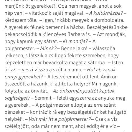
menjünk öt gyerekkel?! Oda nem megyek, ahol a sok
nép van! – vitatkozik saját magával.
– A kultúrházba?
–
kérdezem tőle.
– Igen, inkább megyek a domboldalra.
A gyerekek félnek bemenni a házba.
Beszélgetésünkbe
bekapcsolódik a kilencéves Barbara is.
– Azt mondják,
hogy kapunk egy sátrat.
– Ki mondja?
– A
polgármester.
– Minek?
– Benne lakni – válaszolja
lelkesen, s látszik a csillogó fekete szemében, hogy
képzeletben már bevackolta magát a sátorba.
– Isten
őrizz! – veszi vissza a szót a mama.
– Hol alszanak
ennyi gyerekkel?
– A testvéremnél ott lent. Amikor
összedőlt a házunk, ki állította helyre? Mi magunk –
folytatja az önvitát.
– Az önkormányzattól kaptak
segítséget?
– Semmit – feleli egyszerre az anyuka meg
a gyerekek.
– A polgármester ellopja az erre szánt
pénzeket – kontrázik rá egy beszélgetésünket hallgató
helybéli.
– Volt már itt a polgármester?
– Csak a víz
széléig jött, oda már nem ment, ahol eddig ér a víz –