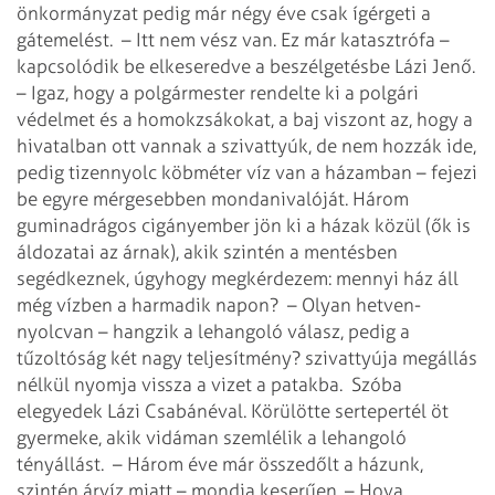
önkormányzat pedig már négy éve csak ígérgeti a
gátemelést.
– Itt nem vész van. Ez már katasztrófa –
kapcsolódik be elkeseredve a beszélgetésbe Lázi Jenő.
– Igaz, hogy a polgármester rendelte ki a polgári
védelmet és a homokzsákokat, a baj viszont az, hogy a
hivatalban ott vannak a
szivattyúk, de nem hozzák ide,
pedig tizennyolc köbméter víz van a házamban – fejezi
be egyre mérgesebben mondanivalóját.
Három
guminadrágos cigányember jön ki a házak közül (ők is
áldozatai az árnak), akik szintén a mentésben
segédkeznek, úgyhogy megkérdezem: mennyi ház áll
még vízben a harmadik napon?
– Olyan hetven-
nyolcvan – hangzik a lehangoló válasz, pedig a
tűzoltóság két nagy teljesítmény?
szivattyúja megállás
nélkül nyomja vissza a vizet a patakba.
Szóba
elegyedek Lázi Csabánéval. Körülötte sertepertél öt
gyermeke, akik vidáman szemlélik a lehangoló
tényállást.
– Három éve már összedőlt a házunk,
szintén árvíz miatt – mondja keserűen. – Hova