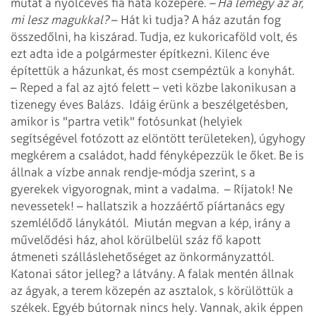
mutat a nyolcéves fia háta közepére.
– Ha lemegy az ár,
mi lesz magukkal?
– Hát ki tudja? A ház azután fog
összedőlni, ha kiszárad. Tudja, ez kukoricaföld volt, és
ezt adta ide a polgármester építkezni. Kilenc éve
építettük a házunkat, és most csempéztük a konyhát.
– Reped a fal az ajtó felett – veti közbe lakonikusan a
tizenegy éves Balázs.
Idáig érünk a beszélgetésben,
amikor is "partra vetik" fotósunkat (helyiek
segítségével fotózott az elöntött területeken), úgyhogy
megkérem a családot, hadd fényképezzük le őket. Be is
állnak a vízbe annak rendje-módja szerint, s a
gyerekek vigyorognak, mint a vadalma.
– Ríjatok! Ne
nevessetek! – hallatszik a hozzáértő píártanács egy
szemlélődő lánykától.
Miután megvan a kép, irány a
művelődési ház, ahol körülbelül száz fő kapott
átmeneti szálláslehetőséget az önkormányzattól.
Katonai sátor jelleg? a látvány. A falak mentén állnak
az ágyak, a terem közepén az asztalok, s körülöttük a
székek. Egyéb bútornak nincs hely. Vannak, akik éppen