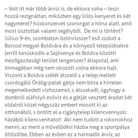
– Volt itt már több árvíz is, de ekkora soha – teszi
hozzá rezignáltan, miközben egy kilós kenyeret és két
nagyméret? húskonzervet szorongat a hóna alatt, amit
most osztottak valami segélyből.
De mi is történt?
Július 9-én, szombaton özönvízszer? eső zúdult a
Borsod megyei Boldvára és a környező településekre
(erről tanúskodik a Sajósenye és Boldva közötti
mezőgazdasági terület tengerszer? állapota), ami
önmagában még nem okozott volna ekkora bajt.
Viszont a Boldva szélét átszelő s a telep mellett
csordogáló Ördög-patak gátja nem bírta a hirtelen
megemelkedett vízhozamot, s átszakadt, úgyhogy a
dombról aláfolyó esővíz és a gátját vesztett áradat két
oldalról közel négyszáz embert mosott ki az
otthonából, s öntött el a cigánytelep kilencvennyolc
házából kilencvenhatot!
Aki nem tudott a rokonokhoz
menni, az ment a művelődési házba meg a sportpálya
öltözőibe. Ebben az évben ez a harmadik árvíz, az