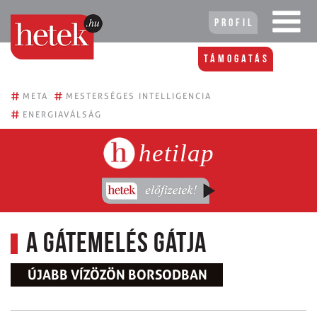
Profil
Támogatás
#
#
META
MESTERSÉGES INTELLIGENCIA
#
ENERGIAVÁLSÁG
hetilap
A gátemelés gátja
ÚJABB VÍZÖZÖN BORSODBAN