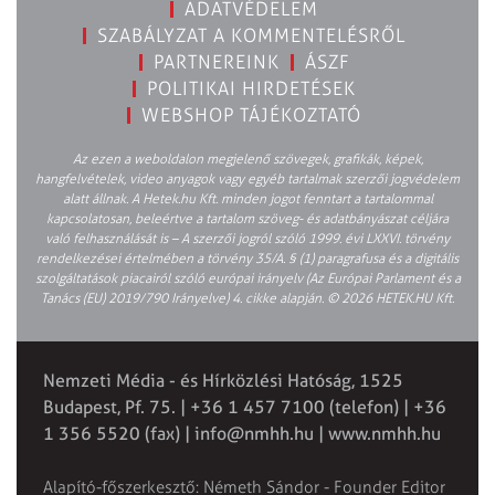
ADATVÉDELEM
SZABÁLYZAT A KOMMENTELÉSRŐL
PARTNEREINK
ÁSZF
POLITIKAI HIRDETÉSEK
WEBSHOP TÁJÉKOZTATÓ
Az ezen a weboldalon megjelenő szövegek, grafikák, képek,
hangfelvételek, video anyagok vagy egyéb tartalmak szerzői jogvédelem
alatt állnak. A Hetek.hu Kft. minden jogot fenntart a tartalommal
kapcsolatosan, beleértve a tartalom szöveg- és adatbányászat céljára
való felhasználását is – A szerzői jogról szóló 1999. évi LXXVI. törvény
rendelkezései értelmében a törvény 35/A. § (1) paragrafusa és a digitális
szolgáltatások piacairól szóló európai irányelv (Az Európai Parlament és a
Tanács (EU) 2019/790 Irányelve) 4. cikke alapján. © 2026 HETEK.HU Kft.
Nemzeti Média - és Hírközlési Hatóság, 1525
Budapest, Pf. 75. | +36 1 457 7100 (telefon) | +36
1 356 5520 (fax) |
info@nmhh.hu
| www.nmhh.hu
Alapító-főszerkesztő: Németh Sándor - Founder Editor