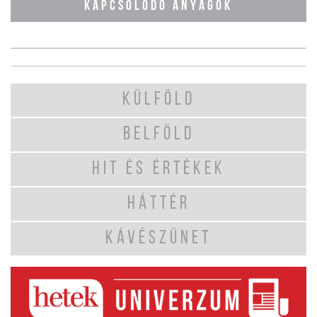
KAPCSOLÓDÓ ANYAGOK
KÜLFÖLD
BELFÖLD
HIT ÉS ÉRTÉKEK
HÁTTÉR
KÁVÉSZÜNET