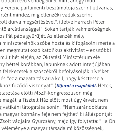
ícióban lévő vendégekkel, mint ahogy múlt
y Ferenc parlamenti beszámolója szerint udvarias,
tént mindez, míg ellenzéki vádak szerint
oll durva megsértésével", illetve Harrach Péter
ntő arcátlansággal". Sokan tartják vakmerőségnek
os Pál pápa gyűrűjét. Az ellenzék mély
 miniszterelnök szóba hozta és kifogásolni merte a
en megmutatkozó katolikus aktivitást – ez utóbbi
 múlt hét elején, az Oktatási Minisztérium elé
ny héttel korábban, lapunknak adott interjújában
es felekezetek a szószékről befolyásolják híveiket
és "ez a magatartás arra kell, hogy késztesse a
khoz fűződő viszonyát".
(
Hetek,
Kijutni a csapdából.
választása előtti MSZP-kongresszuson még
magát, a Tisztelt Ház előtt most úgy érvelt, nem
g vatikáni látogatása során.
"Nem zarándoklatra
magyar kormány feje nem fejtheti ki álláspontját
solt vádjaira Gyurcsány, majd így folytatta: "Ha Ön
t véleménye a magyar társadalmi közösségnek,