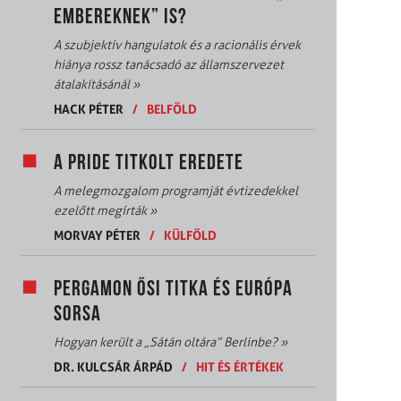
EMBEREKNEK” IS?
A szubjektív hangulatok és a racionális érvek
hiánya rossz tanácsadó az államszervezet
átalakításánál
»
HACK PÉTER
/
BELFÖLD
A PRIDE TITKOLT EREDETE
A melegmozgalom programját évtizedekkel
ezelőtt megírták
»
MORVAY PÉTER
/
KÜLFÖLD
PERGAMON ŐSI TITKA ÉS EURÓPA
SORSA
Hogyan került a „Sátán oltára” Berlinbe?
»
DR. KULCSÁR ÁRPÁD
/
HIT ÉS ÉRTÉKEK