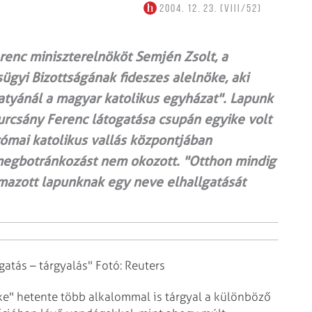
2004. 12. 23. (VIII/52)
erenc miniszterelnököt Semjén Zsolt, a
ügyi Bizottságának fideszes alelnöke, aki
atyánál a magyar katolikus egyházat". Lapunk
urcsány Ferenc látogatása csupán egyike volt
ómai katolikus vallás központjában
megbotránkozást nem okozott. "Otthon mindig
lmazott lapunknak egy neve elhallgatását
gatás – tárgyalás" Fotó: Reuters
ke" hetente több alkalommal is tárgyal a különböző