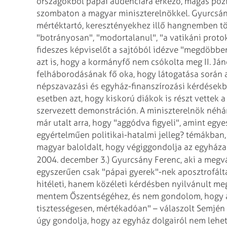
országokból pápai audenciára érkező, magas poz
szombaton
a magyar miniszterelnökkel. Gyurcsán
mértéktartó, keresztényekhez illő hangnemben tör
"botrányosan", "modortalanul", "a vatikáni protok
fideszes képviselőt a sajtóból idézve "megdöbbe
azt is, hogy a kormányfő nem csókolta meg II. Ján
felháborodásának fő oka, hogy látogatása során a
népszavazási és egyház-finanszírozási kérdésekb
esetben azt, hogy kiskorú diákok is részt vettek a
szervezett demonstráción. A miniszterelnök néhá
már utalt arra, hogy "aggódva figyeli", amint egy
egyértelműen politikai-hatalmi jelleg? témákban, 
magyar baloldalt, hogy végiggondolja az egyháza
2004. december 3.) Gyurcsány Ferenc, aki a meg
egyszerűen csak "pápai gyerek"-nek aposztrofálta 
hitéleti, hanem közéleti kérdésben nyilvánult me
mentem Őszentségéhez, és nem gondolom, hogy a 
tisztességesen, mértékadóan" – válaszolt Semjén Z
úgy gondolja, hogy az egyház dolgairól nem lehe