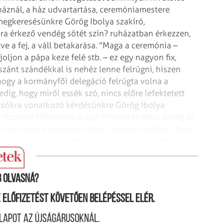
znál, a ház udvartartása, ceremóniamestere
megkeresésünkre Görög Ibolya szakíró,
ára érkező vendég sötét szín? ruházatban érkezzen,
ve a fej, a váll betakarása. "Maga a ceremónia –
ljon a pápa keze felé stb. – ez egy nagyon fix,
szánt szándékkal is nehéz lenne felrúgni, hiszen
 hogy a kormányfői delegáció felrúgta volna a
dig, hogy miről essék szó, nincs előre lefektetett
csókra vonatkozó kérdésünkre Görög Ibolya
 tisztelet kifejezése, a gyűr? megcsókolása pedig az
t már nem a protokoll része, hanem a vallásra, lelki
l például Diana hercegnő esetében is, aki nem
z államfőnek kijáró tisztelet kifejezése végett."
 olvasná?
ne előfizetést követően belépéssel elér.
lapot az újságárusoknál.