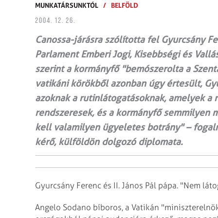
MUNKATÁRSUNKTÓL
/
BELFÖLD
2004. 12. 26.
Canossa-járásra szólította fel Gyurcsány F
Parlament Emberi Jogi, Kisebbségi és Vallás
szerint a kormányfő "bemószerolta a Szent
vatikáni körökből azonban úgy értesült, Gy
azoknak a rutinlátogatásoknak, amelyek a r
rendszeresek, és a kormányfő semmilyen 
kell valamilyen ügyeletes botrány" – foga
kérő, külföldön dolgozó diplomata.
Gyurcsány Ferenc és II. János Pál pápa. "Nem láto
Angelo Sodano bíboros, a Vatikán "miniszterelnö