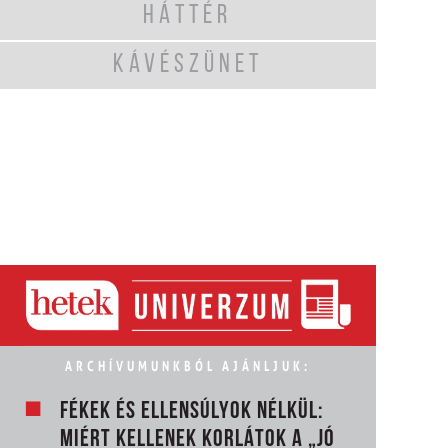
HÁTTÉR
KÁVÉSZÜNET
ARCHÍVUMUNKBÓL AJÁNLJUK:
FÉKEK ÉS ELLENSÚLYOK NÉLKÜL:
MIÉRT KELLENEK KORLÁTOK A „JÓ