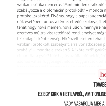
vatikáni kritika nem érte.
"Mint minden uralkodóhá
szabályozza a diplomáciai protokollt" – mondta 
protokollszakértő. Elvárás, hogy a pápai audenci
nők esetében fontos a térdet elfedő szoknya, illet
tehát hogy hová menjen, hová üljön, mennyire hajo
ezeréves múltra visszatekintő rend, amelyet még 
fizikailag is képtelenség. Elképzelhetetlen tehát,
vatikáni protokoll szabályait, arra vonatkozóan pe
szabály" – mondta a szakértő.
A "kötelező" gyűr?
elmondta: a gyűr? fölé hajlás az államfőnek kijáró
azonos vallás függőségét jelöli. "A gyűr?csók tehá
kapcsolatra utaló magatartás. Így történt példáu
csókolta meg a pápa gyűrűjét, csupán meghajolt, a
Tovább
Ez egy cikk a hetilapból, amit onli
Vagy vásárolja meg a 