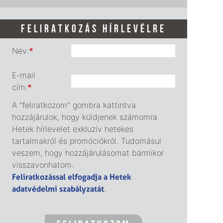
FELIRATKOZÁS HÍRLEVÉLRE
Név:
*
E-mail
cím:
*
A "feliratkozom" gombra kattintva
hozzájárulok, hogy küldjenek számomra
Hetek hírlevelet exkluzív hetekes
tartalmakról és promóciókról. Tudomásul
veszem, hogy hozzájárulásomat bármikor
visszavonhatom.
Feliratkozással elfogadja a Hetek
adatvédelmi szabályzatát
.