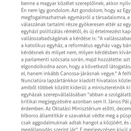
benne a magyar közélet szereplőinek, akkor nyilv
Én nem így gondolom. Azt gondolom, hogy az Egyh
megfogalmazhatnak egymásról a társadalomra, a
válaszának tartalmi része gyökeresen eltér az egy
egyházi politizálás rémétől, és új értelmezést ka
vallásszabadságának a kérdése is: "A vallásszab
a katolikus egyház, a református egyház vagy bár
kérdésnek és milyet nem, milyen kérdésben kívá
a parlamenti szócsata során, majd hozzátette: azt
elgondolkodna azon, hogy a következő látogatás
el, hanem inkább Canossa-járásnak vegye."
A felf
Nunciatúra lapzártánkkor kiadott hivatalos közle
amiből többek között kiderül: a miniszterelnök k
egyházak szerepvállalásában "abban a szolgálatban
kritikai megjegyzésére azonban sem II. János Pá
érdemben. Az Oktatási Minisztérium előtti, dece
bíboros államtitkár e szavakkal védte meg a püsp
csak aggodalmuknak adtak hangot a közjóért, és a 
megállapodás szerint jár". E megjegyzésen kívül 