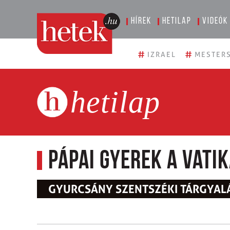
Hírek
Hetilap
Videók
#
#
IZRAEL
MESTERS
hetilap
Pápai gyerek a Vati
GYURCSÁNY SZENTSZÉKI TÁRGYAL