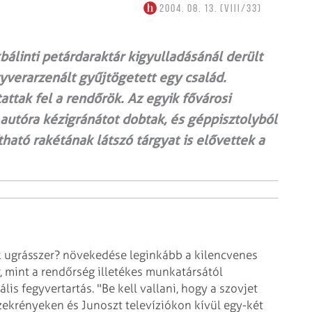
2004. 08. 13. (VIII/33)
bálinti petárdaraktár kigyulladásánál derült
egyverarzenált gyűjtögetett egy család.
tak fel a rendőrök. Az egyik fővárosi
autóra kézigránátot dobtak, és géppisztolyból
tható rakétának látszó tárgyat is elővettek a
uk ugrásszer? növekedése leginkább a kilencvenes
r, mint a rendőrség illetékes munkatársától
lis fegyvertartás. "Be kell vallani, hogy a szovjet
zekrényeken és Junoszt televíziókon kívül egy-két