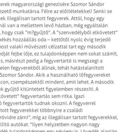
gyverek magyarországi genezisére Szomor Sándor
ezető munkatársa.
Félre az előítéletekkel! Senki se
 illegálisan tartott fegyverek. Attól, hogy egy
l van a mellettem levő házban, még egyáltalán
 hogy csak "m?gyűjtő". A "szenvedélyből elkövetett"
békés hozzáállás oda – kettőtől nyolc évig terjedő
st valaki művészeti célzattal tart egy második
dját fejbe lője, ez tulajdonképpen nem sokat számít,
s, másrészt pedig a fegyvertartó is megszegi a
len fegyverekből állnak, tehát hatástalanított
t Szomor Sándor. Akik a használható lőfegyvereket
iacon, csempészektől mindent, amit lehet. A második
 gyűjtő kitüntetett figyelemben részesíti.
A
vetett" fegyvertartás sem ritka. Igazi
ó fegyvertartók tudnak okozni.
A fegyverrel
tott fegyverekkel többnyire a családi
vidre zárni", míg az illegálisan tartott fegyverekkel,
llító autókat. "Ilyen helyzetben nagyon nagy
dék tulajdonképpen egy névjegy is. Lövedék alapján