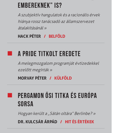
EMBEREKNEK” IS?
A szubjektív hangulatok és a racionális érvek
hiánya rossz tanácsadó az államszervezet
átalakításánál
»
HACK PÉTER
/
BELFÖLD
A PRIDE TITKOLT EREDETE
A melegmozgalom programját évtizedekkel
ezelőtt megírták
»
MORVAY PÉTER
/
KÜLFÖLD
PERGAMON ŐSI TITKA ÉS EURÓPA
SORSA
Hogyan került a „Sátán oltára” Berlinbe?
»
DR. KULCSÁR ÁRPÁD
/
HIT ÉS ÉRTÉKEK