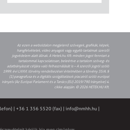
Az ezen a weboldalon megjelenő szövegek, grafikák, képek,
hangfelvételek, video anyagok vagy egyéb tartalmak szerzői
jogvédelem alatt állnak. A Hetek.hu Kft. minden jogot fenntart a
tartalommal kapcsolatosan, beleértve a tartalom szöveg- és
adatbányászat céljára való felhasználását is – A szerzői jogról szóló
1999. évi LXXVI. törvény rendelkezései értelmében a törvény 35/A. §
(1) paragrafusa és a digitális szolgáltatások piacairól szóló európai
irányelv (Az Európai Parlament és a Tanács (EU) 2019/790 Irányelve) 4.
cikke alapján. © 2026 HETEK.HU Kft.
lefon) | +36 1 356 5520 (fax) |
info@nmhh.hu
|
észrevételeit kérjük írja meg címünkre: