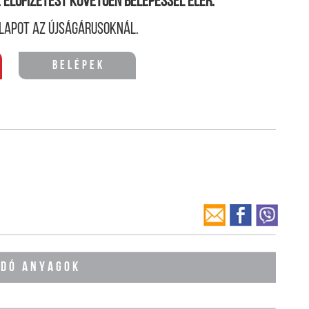
ne előfizetést követően belépéssel elér.
lapot az újságárusoknál.
Belépek
ÓDÓ ANYAGOK