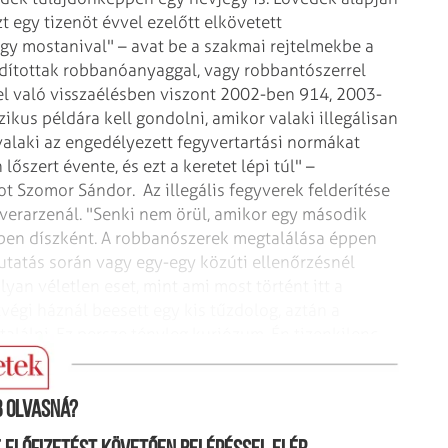
 egy tizenöt évvel ezelőtt elkövetett
y mostanival" – avat be a szakmai rejtelmekbe a
dítottak robbanóanyaggal, vagy robbantószerrel
rrel való visszaélésben viszont 2002-ben 914, 2003-
zikus példára kell gondolni, amikor valaki illegálisan
 valaki az engedélyezett fegyvertartási normákat
lőszert évente, és ezt a keretet lépi túl" –
mot Szomor Sándor.
Az illegális fegyverek felderítése
yverarzenál. "Senki nem örül, amikor egy második
ben díszként. A robbanószerek megtalálása éppen
kutatás során vagy egy-egy közúti ellenőrzésnél
olyan véletlen eset, mint ami most történt itt a
égi háznál beesett egy kis tűzdolog, aztán a
 találni. Ez persze tényleg kuriózum. Én tizenkilenc
lálkoztam" – ismeri be Szomor Sándor.
 olvasná?