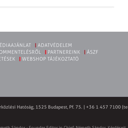
ÉDIAAJÁNLAT
ADATVÉDELEM
KOMMENTELÉSRŐL
PARTNEREINK
ÁSZF
ETÉSEK
WEBSHOP TÁJÉKOZTATÓ
rközlési Hatóság, 1525 Budapest, Pf. 75. | +36 1 457 7100 (te
émeth Sándor - Founder Editor in Chief: Németh Sándor. Kérdéseit, 