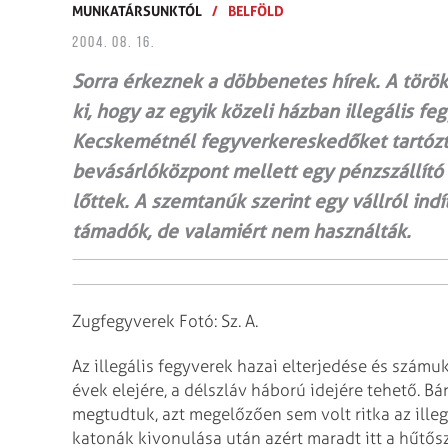
MUNKATÁRSUNKTÓL
/
BELFÖLD
2004. 08. 16.
Sorra érkeznek a döbbenetes hírek. A török
ki, hogy az egyik közeli házban illegális f
Kecskemétnél fegyverkereskedőket tartóztat
bevásárlóközpont mellett egy pénzszállító 
lőttek. A szemtanúk szerint egy vállról indí
támadók, de valamiért nem használták.
Zugfegyverek Fotó: Sz. A.
Az illegális fegyverek hazai elterjedése és szám
évek elejére, a délszláv háború idejére tehető. Bá
megtudtuk, azt megelőzően sem volt ritka az illegá
katonák kivonulása után azért maradt itt a hűtős