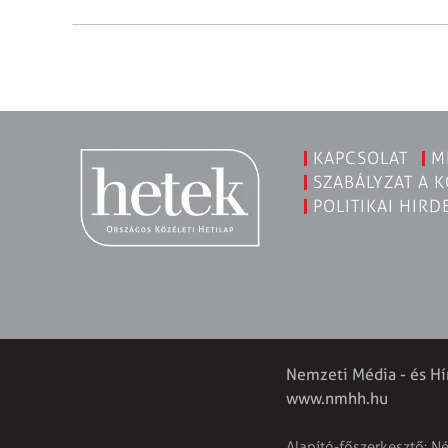
KAPCSOLAT
M
SZABÁLYZAT A 
POLITIKAI HIRD
Nemzeti Média - és Hí
www.nmhh.hu
Alapító-főszerkesztő: N