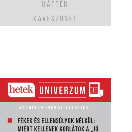
HÁTTÉR
KÁVÉSZÜNET
ARCHÍVUMUNKBÓL AJÁNLJUK:
FÉKEK ÉS ELLENSÚLYOK NÉLKÜL:
MIÉRT KELLENEK KORLÁTOK A „JÓ