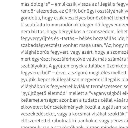
más dolog is" – emlékszik vissza az illegális fe
rendőr alezredes, az ORFK bűnügyi osztályának v
gondolja, hogy csak veszélyes bűnözőknél lehetnek
kisebbfajta kommandónak elegendő fegyverarzená
nem biztos, hogy bérgyilkos a szomszédom, lehet,
fegyvergyűjtés és -tartás – békés hozzáállás ide, 
szabadságvesztést vonhat maga után. "Az, hogy mo
világháborús fegyvert, vagy azért, hogy a szomszé
mert egyrészt hozzáférhetővé válik más számára i
szabályokat. A gyűjtemények általában üzemképte
fegyverekből" – érvel a szigorú megítélés mellet
gyűjtik, képesek illegálisan megvenni illegális p
világháborús fegyverrelikviákat természetesen sok
"gyűjtögető életmód" mellett a "vagányságból elkö
kellemetlenséget azonban a tudatos céllal vásárl
elkövetett bűncselekmények közül a legálisan tar
veszekedéseket, vagy a kocsmai vitákat szokták "rö
előszeretettel rabolnak ki bankokat vagy pénzszá
szerepük van a szakértőknek, hiszen minden löve