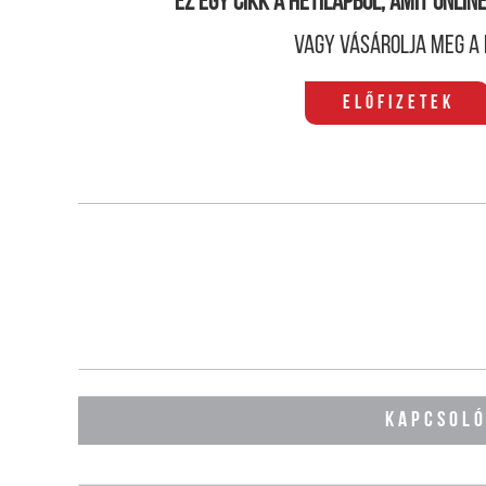
Ez egy cikk a hetilapból, amit onli
Vagy vásárolja meg a 
Előfizetek
KAPCSOL