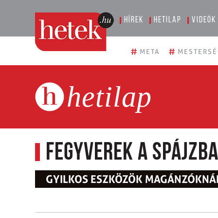
Hírek
Hetilap
Videók
#
#
META
MESTERSÉ
hetilap
Fegyverek a spájzb
GYILKOS ESZKÖZÖK MAGÁNZÓKNÁ