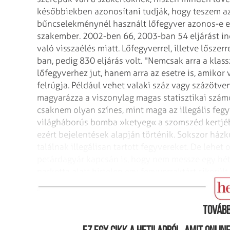
későbbiekben azonosítani tudják, hogy teszem azt
bűncselekménynél használt lőfegyver azonos-e eg
szakember.
2002-ben 66, 2003-ban 54 eljárást in
való visszaélés miatt. Lőfegyverrel, illetve lősze
ban, pedig 830 eljárás volt. "Nemcsak arra a klass
lőfegyverhez jut, hanem arra az esetre is, amikor
felrúgja. Például vehet valaki száz vagy százötven 
magyarázza a viszonylag magas statisztikai szá
csaknem olyan színes, mint maga az illegális feg
világháborús bomba »ketyeg« a szomszéd kertjé
ezért bejelentések alapján történik. Sokszor ház
találnak illegálisan tartott fegyvereket. De lehet 
petárdagyár kapcsán is, hogy nem messze egy hétv
parketta alatt hirtelen egy fegyverraktárt sikerült
éve dolgozom a rendőrségen, ilyennel még nem ta
Tovább