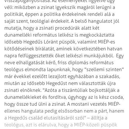
visszapogányosítása. Az eseményeket figyelve úgy
véli: miközben a zsinat igyekszik magáról lerúgni a
politikát, éppen a politika érdekeinek rendeli alá a
saját szent, teológiai érdekeit.
A belső hangulatot jól
mutatja, hogy a zsinati procedúrák alatt két
dunamelléki református lelkész is megkockáztatta
idősebb Hegedűs Lóránt püspök, valamint MIÉP-es
kötődéseinek bírálatát, aminek következtében hatvan
napra felfüggesztették őket lelkészi munkájukból.
Egy
neve elhallgatását kérő, friss diplomás református
teológus elmondta lapunknak, hogy "szellemi szinten"
már évekkel ezelőtt lezajlott egyházában a szakadás,
miután az idősebb Hegedűst nem választották újra
zsinati elnöknek. "Azóta a tiszántúliak bojkottálják a
dunamellékieket és fordítva, úgyhogy az is kész csoda,
hogy össze tud ülni a zsinat. A mostani vezetés MIÉP-
ellenes hangulata pedig elsősorban nem a párt, hanem
a Hegedűs család elutasításáról szól" – állítja a
teológus, azt is elárulva, hogy a MIÉP-közeli püspök