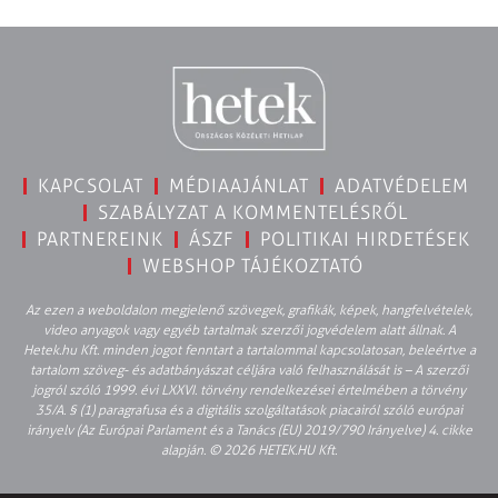
KAPCSOLAT
MÉDIAAJÁNLAT
ADATVÉDELEM
SZABÁLYZAT A KOMMENTELÉSRŐL
PARTNEREINK
ÁSZF
POLITIKAI HIRDETÉSEK
WEBSHOP TÁJÉKOZTATÓ
Az ezen a weboldalon megjelenő szövegek, grafikák, képek, hangfelvételek,
video anyagok vagy egyéb tartalmak szerzői jogvédelem alatt állnak. A
Hetek.hu Kft. minden jogot fenntart a tartalommal kapcsolatosan, beleértve a
tartalom szöveg- és adatbányászat céljára való felhasználását is – A szerzői
jogról szóló 1999. évi LXXVI. törvény rendelkezései értelmében a törvény
35/A. § (1) paragrafusa és a digitális szolgáltatások piacairól szóló európai
irányelv (Az Európai Parlament és a Tanács (EU) 2019/790 Irányelve) 4. cikke
alapján. © 2026 HETEK.HU Kft.