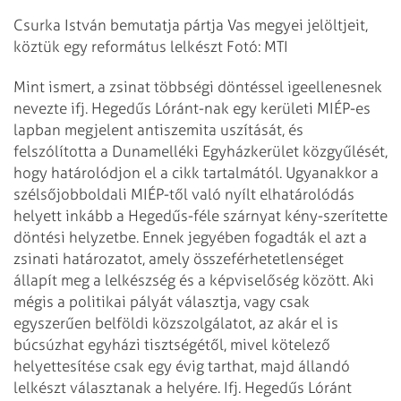
Csurka István bemutatja pártja Vas megyei jelöltjeit,
köztük egy református lelkészt Fotó: MTI
Mint ismert, a zsinat többségi döntéssel igeellenesnek
nevezte ifj. Hegedűs Lóránt-nak egy kerületi MIÉP-es
lapban megjelent antiszemita uszítását, és
felszólította a Dunamelléki Egyházkerület közgyűlését,
hogy határolódjon el a cikk tartalmától. Ugyanakkor a
szélsőjobboldali MIÉP-től való nyílt elhatárolódás
helyett inkább a Hegedűs-féle szárnyat kény-szerítette
döntési helyzetbe. Ennek jegyében fogadták el azt a
zsinati határozatot, amely összeférhetetlenséget
állapít meg a lelkészség és a képviselőség között. Aki
mégis a politikai pályát választja, vagy csak
egyszerűen belföldi közszolgálatot, az akár el is
búcsúzhat egyházi tisztségétől, mivel kötelező
helyettesítése csak egy évig tarthat, majd állandó
lelkészt választanak a helyére. Ifj. Hegedűs Lóránt