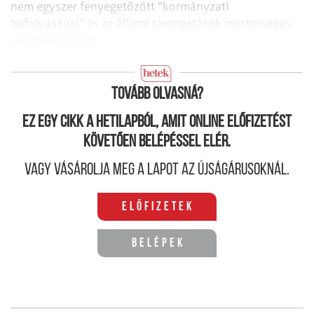
nem egyszer fenyegetőzött "kormányzati
befolyásával" és az állami támogatások mesterséges
visszatartásával.
Híresek és hírhedtek
Tovább olvasná?
Ez egy cikk a hetilapból, amit online előfizetést
követően belépéssel elér.
Vagy vásárolja meg a lapot az újságárusoknál.
Előfizetek
Belépek