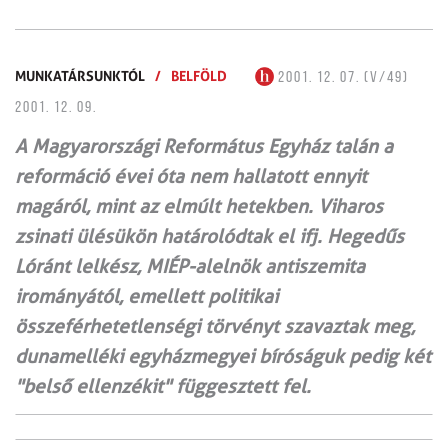
MUNKATÁRSUNKTÓL
/
BELFÖLD
2001. 12. 07. (V/49)
2001. 12. 09.
A Magyarországi Református Egyház talán a
reformáció évei óta nem hallatott ennyit
magáról, mint az elmúlt hetekben. Viharos
zsinati ülésükön határolódtak el ifj. Hegedűs
Lóránt lelkész, MIÉP-alelnök antiszemita
irományától, emellett politikai
összeférhetetlenségi törvényt szavaztak meg,
dunamelléki egyházmegyei bíróságuk pedig két
"belső ellenzékit" függesztett fel.