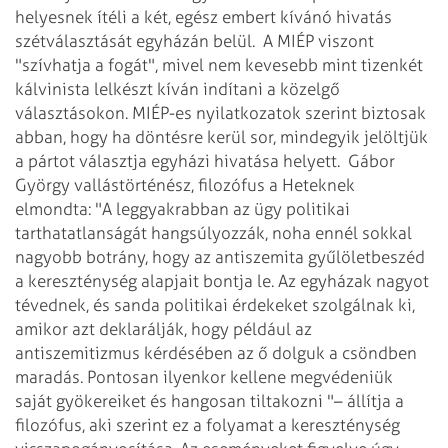
helyesnek ítéli a két, egész embert kívánó hivatás
szétválasztását egyházán belül.
A MIÉP viszont
"szívhatja a fogát", mivel nem kevesebb mint tizenkét
kálvinista lelkészt kíván indítani a közelgő
választásokon. MIÉP-es nyilatkozatok szerint biztosak
abban, hogy ha döntésre kerül sor, mindegyik jelöltjük
a pártot választja egyházi hivatása helyett.
Gábor
György vallástörténész, filozófus a Heteknek
elmondta: "A leggyakrabban az ügy politikai
tarthatatlanságát hangsúlyozzák, noha ennél sokkal
nagyobb botrány, hogy az antiszemita gyűlöletbeszéd
a kereszténység alapjait bontja le. Az egyházak nagyot
tévednek, és sanda politikai érdekeket szolgálnak ki,
amikor azt deklarálják, hogy például az
antiszemitizmus kérdésében az ő dolguk a csöndben
maradás. Pontosan ilyenkor kellene megvédeniük
saját gyökereiket és hangosan tiltakozni "– állítja a
filozófus, aki szerint ez a folyamat a kereszténység