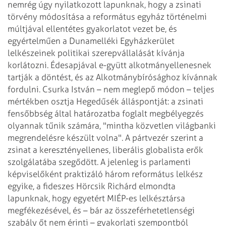
nemrég úgy nyilatkozott lapunknak, hogy a zsinati
törvény módosítása a református egyház történelmi
múltjával ellentétes gyakorlatot vezet be, és
egyértelműen a Dunamelléki Egyházkerület
lelkészeinek politikai szerepvállalását kívánja
korlátozni. Édesapjával e-gyütt alkotmányellenesnek
tartják a döntést, és az Alkotmánybírósághoz kívánnak
fordulni. Csurka István – nem meglepő módon – teljes
mértékben osztja Hegedűsék álláspontját: a zsinati
fensőbbség által határozatba foglalt megbélyegzés
olyannak tűnik számára, "mintha közvetlen világbanki
megrendelésre készült volna". A pártvezér szerint a
zsinat a keresztényellenes, liberális globalista erők
szolgálatába szegődött.
A jelenleg is parlamenti
képviselőként praktizáló három református lelkész
egyike, a fideszes Hörcsik Richárd elmondta
lapunknak, hogy egyetért MIÉP-es lelkésztársa
megfékezésével, és – bár az összeférhetetlenségi
szabály őt nem érinti – gyakorlati szempontból