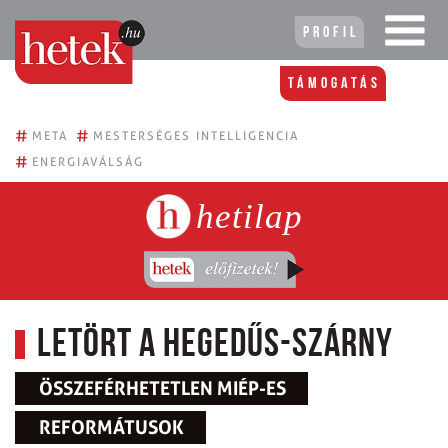
Profil
Támogatás
#
#
META
MESTERSÉGES INTELLIGENCIA
#
ENERGIAVÁLSÁG
hetilap
Letört a Hegedűs-szárny
ÖSSZEFÉRHETETLEN MIÉP-ES
REFORMÁTUSOK