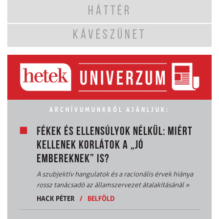
HÁTTÉR
KÁVÉSZÜNET
ARCHÍVUMUNKBÓL AJÁNLJUK:
FÉKEK ÉS ELLENSÚLYOK NÉLKÜL: MIÉRT
KELLENEK KORLÁTOK A „JÓ
EMBEREKNEK” IS?
A szubjektív hangulatok és a racionális érvek hiánya
rossz tanácsadó az államszervezet átalakításánál
»
HACK PÉTER
/
BELFÖLD