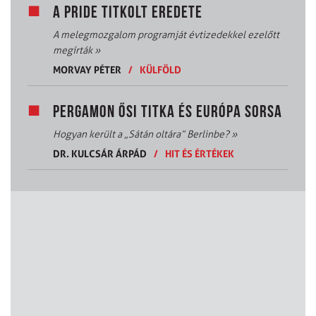
A PRIDE TITKOLT EREDETE
A melegmozgalom programját évtizedekkel ezelőtt
megírták
»
MORVAY PÉTER
/
KÜLFÖLD
PERGAMON ŐSI TITKA ÉS EURÓPA SORSA
Hogyan került a „Sátán oltára” Berlinbe?
»
DR. KULCSÁR ÁRPÁD
/
HIT ÉS ÉRTÉKEK