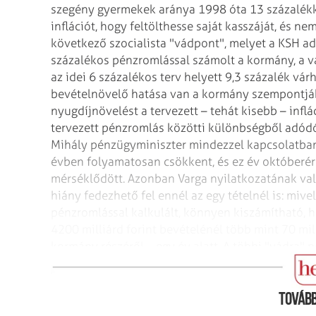
szegény gyermekek aránya 1998 óta 13 százalékk
inflációt, hogy feltölthesse saját kasszáját, és ne
következő szocialista "vádpont", melyet a KSH ad
százalékos pénzromlással számolt a kormány, a v
az idei 6 százalékos terv helyett 9,3 százalék várh
bevételnövelő hatása van a kormány szempontjábó
nyugdíjnövelést a tervezett – tehát kisebb – inflá
tervezett pénzromlás közötti különbségből adódó
Mihály pénzügyminiszter mindezzel kapcsolatban 
évben folyamatosan csökkent, és ez év októberére 
mérséklődött. Azonban Varga nyilatkozatának va
hiány fedezhető fel ennél az egy tételnél is: miv
pénzromlással kalkulált, könnyen kiszámítható, ho
4200 milliárd forint bevételénél több mint 70 mill
kormány részéről – egy év alatt. A többi "vádra"
részéről.
Tovább