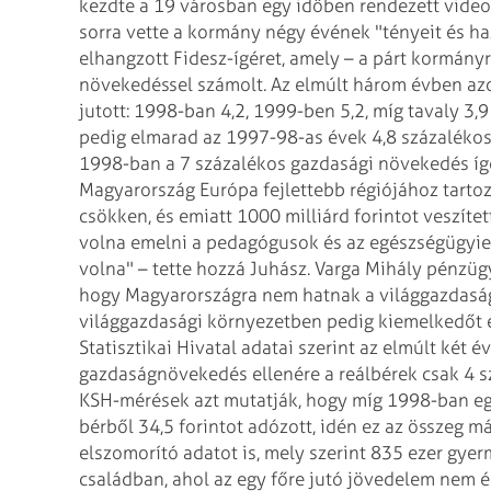
kezdte a 19 városban egy időben rendezett video
sorra vette a kormány négy évének "tényeit és h
elhangzott Fidesz-ígéret, amely – a párt kormány
növekedéssel számolt. Az elmúlt három évben az
jutott: 1998-ban 4,2, 1999-ben 5,2, míg tavaly 3,9
pedig elmarad az 1997-98-as évek 4,8 százalékos
1998-ban a 7 százalékos gazdasági növekedés ígér
Magyarország Európa fejlettebb régiójához tarto
csökken, és emiatt 1000 milliárd forintot veszítet
volna emelni a pedagógusok és az egészségügyiek
volna" – tette hozzá Juhász. Varga Mihály pénzügy
hogy Magyarországra nem hatnak a világgazdaság 
világgazdasági környezetben pedig kiemelkedőt ér
Statisztikai Hivatal adatai szerint az elmúlt két 
gazdaságnövekedés ellenére a reálbérek csak 4 sz
KSH-mérések azt mutatják, hogy míg 1998-ban eg
bérből 34,5 forintot adózott, idén ez az összeg már
elszomorító adatot is, mely szerint 835 ezer gye
családban, ahol az egy főre jutó jövedelem nem é