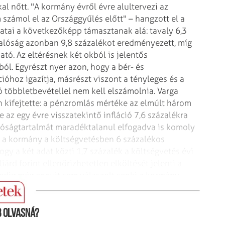
al nőtt.
"A kormány évről évre alultervezi az
m számol el az Országgyűlés előtt" – hangzott el a
atai a következőképp támasztanak alá: tavaly 6,3
alóság azonban 9,8 százalékot eredményezett, míg
ató. Az eltérésnek két okból is jelentős
l. Egyrészt nyer azon, hogy a bér- és
cióhoz igazítja, másrészt viszont a tényleges és a
 többletbevétellel nem kell elszámolnia. Varga
kifejtette: a pénzromlás mértéke az elmúlt három
az egy évre visszatekintő infláció 7,6 százalékra
lóságtartalmát maradéktalanul elfogadva is komoly
el a kormány a költségvetésben 6 százalékos
gy a két adat közti 1,7 százalék a költségvetés évi
iárd forint ellenőrizhetetlen elköltését jelenti a
 pedig még ennyit sem válaszolt senki a kormány
 olvasná?