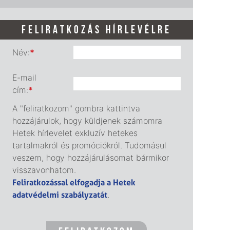
FELIRATKOZÁS HÍRLEVÉLRE
Név:
*
E-mail
cím:
*
A "feliratkozom" gombra kattintva
hozzájárulok, hogy küldjenek számomra
Hetek hírlevelet exkluzív hetekes
tartalmakról és promóciókról. Tudomásul
veszem, hogy hozzájárulásomat bármikor
visszavonhatom.
Feliratkozással elfogadja a Hetek
adatvédelmi szabályzatát
.