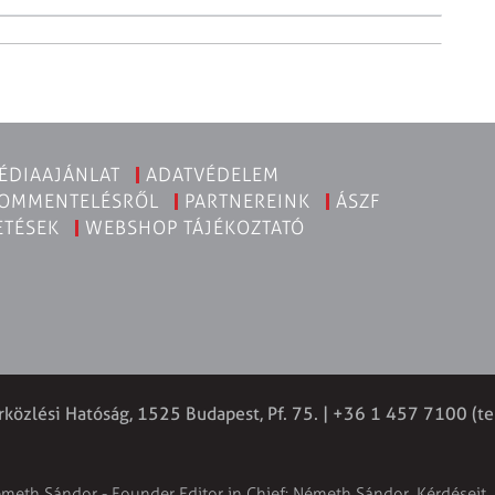
ÉDIAAJÁNLAT
ADATVÉDELEM
KOMMENTELÉSRŐL
PARTNEREINK
ÁSZF
ETÉSEK
WEBSHOP TÁJÉKOZTATÓ
rközlési Hatóság, 1525 Budapest, Pf. 75. | +36 1 457 7100 (te
émeth Sándor - Founder Editor in Chief: Németh Sándor. Kérdéseit, 