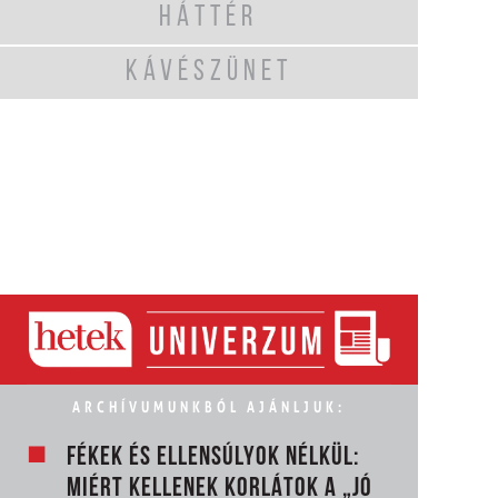
HÁTTÉR
KÁVÉSZÜNET
ARCHÍVUMUNKBÓL AJÁNLJUK:
FÉKEK ÉS ELLENSÚLYOK NÉLKÜL:
MIÉRT KELLENEK KORLÁTOK A „JÓ