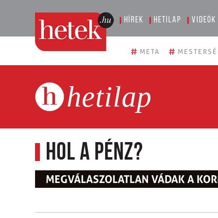
Hírek
Hetilap
Videók
#
#
META
MESTERSÉ
hetilap
Hol a pénz?
MEGVÁLASZOLATLAN VÁDAK A KOR