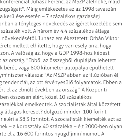
konferenciát Juhász Ferenc, az MSZP alelnöke, majd
azugságait". Máig emlékezetes az az 1998 tavaszán
ra kerülése esetén – 7 százalékos gazdasági
onban a tényleges növekedés az ígéret közelébe sem
 százalék volt. A három év 4,4 százalékos átlaga
 növekedésétől. Juhász emlékeztetett: Orbán Viktor
ete mellett elhitette, hogy van esély arra, hogy
zzon. A valóság az, hogy a GDP 1998-hoz képest
t az ország. "Ebből az összegből duplájára lehetett
 bérét, vagy 800 kilométer autópálya épülhetett
miniszter válasza: "Az MSZP abban az illúzióban él,
tendenciái, az ott érvényesülő folyamatok. Ebben a
t el az elmúlt években az ország."
A Központi
évben összesen elért, közel 10 százalékos
ázalékkal emelkedtek. A szocialisták által közzétett
y átlagos kereset? dolgozó minden 100 forint
 eléri a 38,3 forintot. A szocialisták kiemelték azt az
rmek – a korosztály 40 százaléka – élt 2000-ben olyan
rte el a 16 600 forintos nyugdíjminimumot. A