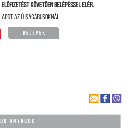
ne előfizetést követően belépéssel elér.
lapot az újságárusoknál.
Belépek
ÓDÓ ANYAGOK