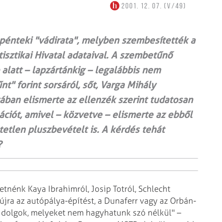
2001. 12. 07. (V/49)
pénteki "vádirata", melyben szembesítették a
tisztikai Hivatal adataival. A szembetűnő
alatt – lapzártánkig – legalábbis nem
nt" forint sorsáról, sőt, Varga Mihály
tában elismerte az ellenzék szerint tudatosan
ciót, amivel – közvetve – elismerte az ebből
tetlen pluszbevételt is. A kérdés tehát
?
tnénk Kaya Ibrahimról, Josip Totról, Schlecht
újra az autópálya-építést, a Dunaferr vagy az Orbán-
 dolgok, melyeket nem hagyhatunk szó nélkül" –