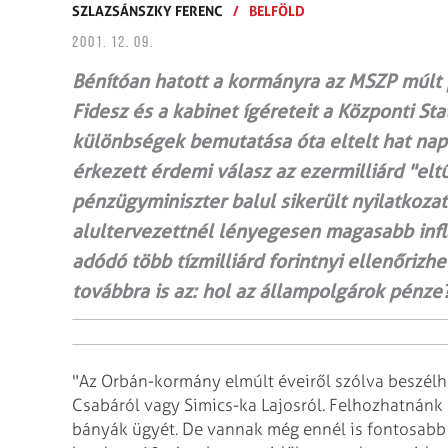
SZLAZSÁNSZKY FERENC
/
BELFÖLD
2001. 12. 09.
Bénítóan hatott a kormányra az MSZP múlt 
Fidesz és a kabinet ígéreteit a Központi Sta
különbségek bemutatása óta eltelt hat nap 
érkezett érdemi válasz az ezermilliárd "eltű
pénzügyminiszter balul sikerült nyilatkoza
alultervezettnél lényegesen magasabb inflá
adódó több tízmilliárd forintnyi ellenőrizhe
továbbra is az: hol az állampolgárok pénze
"Az Orbán-kormány elmúlt éveiről szólva beszélhe
Csabáról vagy Simics-ka Lajosról. Felhozhatnánk 
bányák ügyét. De vannak még ennél is fontosabb