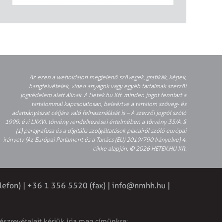
Az ezen a weboldalon megjelenő szövegek, grafikák, képek,
hangfelvételek, video anyagok vagy egyéb tartalmak szerzői
jogvédelem alatt állnak. A Hetek.hu Kft. minden jogot fenntart a
tartalommal kapcsolatosan, beleértve a tartalom szöveg- és
adatbányászat céljára való felhasználását is – A szerzői jogról szóló
1999. évi LXXVI. törvény rendelkezései értelmében a törvény 35/A. §
(1) paragrafusa és a digitális szolgáltatások piacairól szóló európai
irányelv (Az Európai Parlament és a Tanács (EU) 2019/790 Irányelve) 4.
cikke alapján. © 2026 HETEK.HU Kft.
lefon) | +36 1 356 5520 (fax) |
info@nmhh.hu
|
észrevételeit kérjük írja meg címünkre: