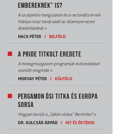
EMBEREKNEK” IS?
A szubjektív hangulatok és a racionális érvek
hiánya rossz tanácsadó az államszervezet
átalakításánál
»
HACK PÉTER
/
BELFÖLD
A PRIDE TITKOLT EREDETE
A melegmozgalom programját évtizedekkel
ezelőtt megírták
»
MORVAY PÉTER
/
KÜLFÖLD
PERGAMON ŐSI TITKA ÉS EURÓPA
SORSA
Hogyan került a „Sátán oltára” Berlinbe?
»
DR. KULCSÁR ÁRPÁD
/
HIT ÉS ÉRTÉKEK