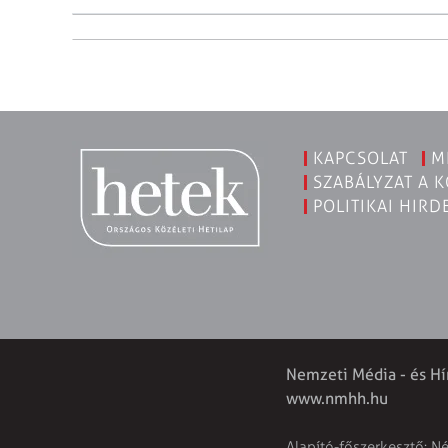
KAPCSOLAT
M
SZABÁLYZAT A 
POLITIKAI HIRD
Nemzeti Média - és Hí
www.nmhh.hu
Alapító-főszerkesztő: N