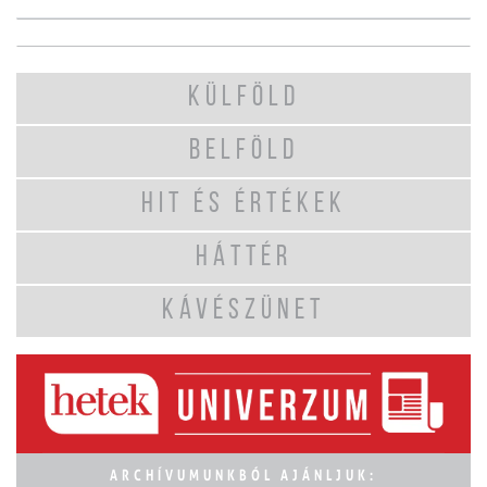
KÜLFÖLD
BELFÖLD
HIT ÉS ÉRTÉKEK
HÁTTÉR
KÁVÉSZÜNET
ARCHÍVUMUNKBÓL AJÁNLJUK: