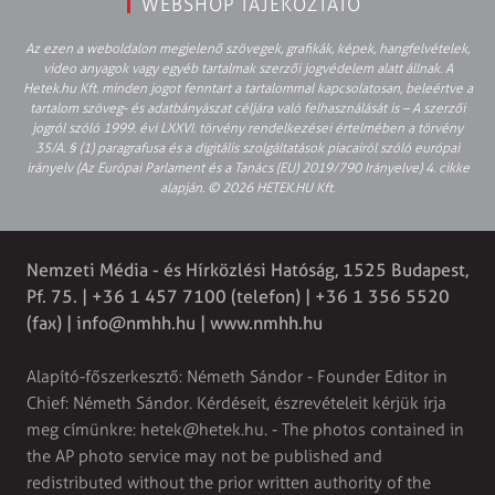
WEBSHOP TÁJÉKOZTATÓ
Az ezen a weboldalon megjelenő szövegek, grafikák, képek, hangfelvételek,
video anyagok vagy egyéb tartalmak szerzői jogvédelem alatt állnak. A
Hetek.hu Kft. minden jogot fenntart a tartalommal kapcsolatosan, beleértve a
tartalom szöveg- és adatbányászat céljára való felhasználását is – A szerzői
jogról szóló 1999. évi LXXVI. törvény rendelkezései értelmében a törvény
35/A. § (1) paragrafusa és a digitális szolgáltatások piacairól szóló európai
irányelv (Az Európai Parlament és a Tanács (EU) 2019/790 Irányelve) 4. cikke
alapján. © 2026 HETEK.HU Kft.
Nemzeti Média - és Hírközlési Hatóság, 1525 Budapest,
Pf. 75. | +36 1 457 7100 (telefon) | +36 1 356 5520
(fax) |
info@nmhh.hu
| www.nmhh.hu
Alapító-főszerkesztő: Németh Sándor - Founder Editor in
Chief: Németh Sándor. Kérdéseit, észrevételeit kérjük írja
meg címünkre:
hetek@hetek.hu
. - The photos contained in
the AP photo service may not be published and
redistributed without the prior written authority of the