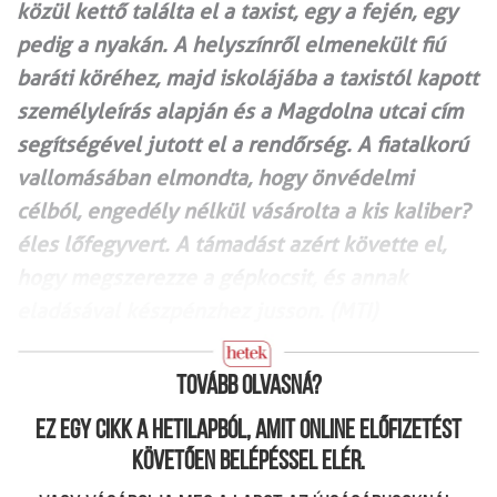
közül kettő találta el a taxist, egy a fején, egy
pedig a nyakán. A helyszínről elmenekült fiú
baráti köréhez, majd iskolájába a taxistól kapott
személyleírás alapján és a Magdolna utcai cím
segítségével jutott el a rendőrség. A fiatalkorú
vallomásában elmondta, hogy önvédelmi
célból, engedély nélkül vásárolta a kis kaliber?
éles lőfegyvert. A támadást azért követte el,
hogy megszerezze a gépkocsit, és annak
eladásával készpénzhez jusson. (MTI)
Tovább olvasná?
Ez egy cikk a hetilapból, amit online előfizetést
követően belépéssel elér.