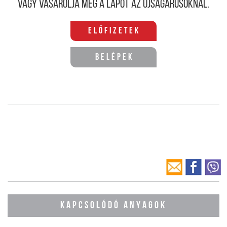
Vagy vásárolja meg a lapot az újságárusoknál.
Előfizetek
Belépek
KAPCSOLÓDÓ ANYAGOK