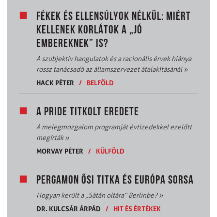
FÉKEK ÉS ELLENSÚLYOK NÉLKÜL: MIÉRT
KELLENEK KORLÁTOK A „JÓ
EMBEREKNEK” IS?
A szubjektív hangulatok és a racionális érvek hiánya
rossz tanácsadó az államszervezet átalakításánál
»
HACK PÉTER
/
BELFÖLD
A PRIDE TITKOLT EREDETE
A melegmozgalom programját évtizedekkel ezelőtt
megírták
»
MORVAY PÉTER
/
KÜLFÖLD
PERGAMON ŐSI TITKA ÉS EURÓPA SORSA
Hogyan került a „Sátán oltára” Berlinbe?
»
DR. KULCSÁR ÁRPÁD
/
HIT ÉS ÉRTÉKEK