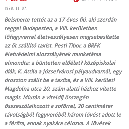
1998. 11. 07.
Beismerte tettét az a 17 éves fiú, aki szerdán
reggel Budapesten, a VIII. kerületben
lőfegyverrel életveszélyesen megsebesítette
az őt szállító taxist. Pesti Tibor, a BRFK
életvédelmi alosztályának munkatársa
elmondta: a büntetlen előélet? középiskolai
diák, K. Attila a józsefvárosi pályaudvarnál, egy
droszton szállt be a taxiba, és a VIII. kerületi
Magdolna utca 20. szám alatti házhoz vitette
magát. Miután a viteldíj összegén
összeszólalkozott a sofőrrel, 20 centiméter
távolságból fegyveréből három lövést adott le
a férfira, annak nyakára célozva. A lövések