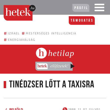
Profil
Támogatás
#
#
IZRAEL
MESTERSÉGES INTELLIGENCIA
#
ENERGIAVÁLSÁG
hetilap
Tinédzser lőtt a taxisra
/
BELFÖLD
1998. 11. 07. (II/45)