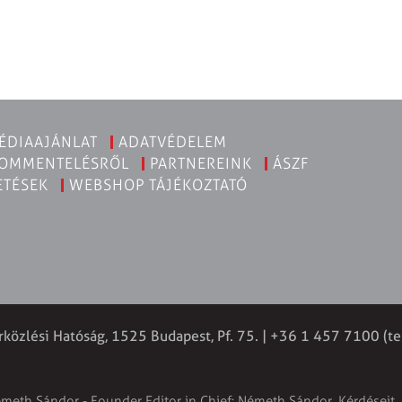
ÉDIAAJÁNLAT
ADATVÉDELEM
KOMMENTELÉSRŐL
PARTNEREINK
ÁSZF
ETÉSEK
WEBSHOP TÁJÉKOZTATÓ
rközlési Hatóság, 1525 Budapest, Pf. 75. | +36 1 457 7100 (te
émeth Sándor - Founder Editor in Chief: Németh Sándor. Kérdéseit, 