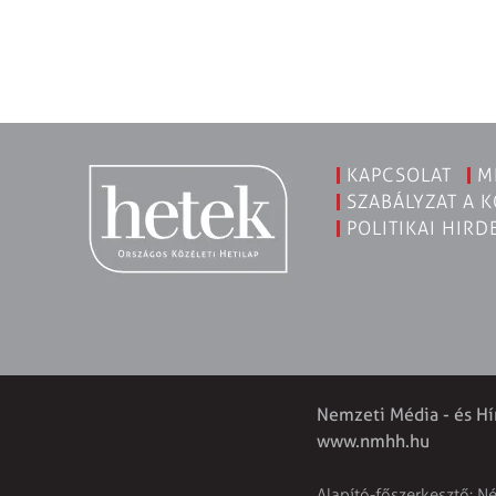
KAPCSOLAT
M
SZABÁLYZAT A 
POLITIKAI HIRD
Nemzeti Média - és Hí
www.nmhh.hu
Alapító-főszerkesztő: N