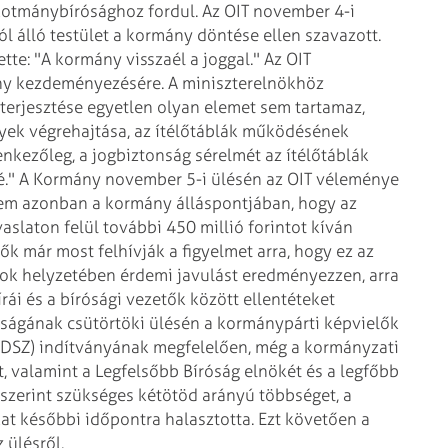
otmánybírósághoz fordul. Az OIT november 4-i
ól álló testület a kormány döntése ellen
szavazott.
ette: "A kormány
visszaél a joggal." Az OIT
ny
kezdeményezésére. A miniszterelnökhöz
erjesztése egyetlen olyan elemet sem tartamaz,
yek végrehajtása, az ítélőtáblák működésének
enkezőleg, a jogbiztonság sérelmét
az ítélőtáblák
."
A Kormány november 5-i ülésén az OIT véleménye
em azonban a kormány álláspontjában, hogy az
aslaton felül további 450 millió forintot kíván
tők már most felhívják a
figyelmet arra, hogy ez az
gok
helyzetében érdemi javulást eredményezzen, arra
rái és a bírósági vezetők között ellentéteket
ságának csütörtöki ülésén a
kormánypárti képvielők
ZDSZ)
indítványának megfelelően, még a kormányzati
t, valamint a Legfelsőbb Bíróság elnökét és a legfőbb
szerint szükséges kétötöd arányú
többséget, a
at későbbi időpontra
halasztotta. Ezt követően a
z
ülésről.