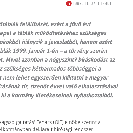
1998. 11. 07. (II/45)
áblák felállítását, ezért a jövő évi
repel a táblák működtetéséhez szükséges
okokból hiányzik a javaslatból, hanem azért
blák 1999. január 1-én – a törvény szerint
. Mivel azonban a négyszint? bíráskodást az
oz szükséges kétharmados többséggel a
t nem lehet egyszerűen kiiktatni a magyar
tásának tíz, tizenöt évvel való elhalasztásával
 ki a kormány illetékeseinek nyilatkoztaiból.
zságszolgáltatási Tanács
(OIT) elnöke szerint a
z Alkotmányban
deklarált bírósági rendszer