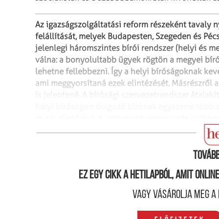
Az igazságszolgáltatási reform részeként tavaly n
felállítását, melyek Budapesten, Szegeden és Pécs
jelenlegi háromszintes bírói
rendszer (helyi és m
válna: a
bonyolultabb ügyek rögtön a megyei bíró
lehetne fellebbezni. Így a helyi bíróságoknak ke
ami meggyorsítaná ezek elintézését. Másrészről a
is jelentené. A bírósági
szervezetrendszer átalakít
helyi bíróságon
dolgozó bírónak egyszerre több s
gyors elintézést. A jobb munkamegosztás csökken
meggyorsítaná a perek befejezését.
(Z. O.)
Tovább
Ez egy cikk a hetilapból, amit onli
Vagy vásárolja meg a 