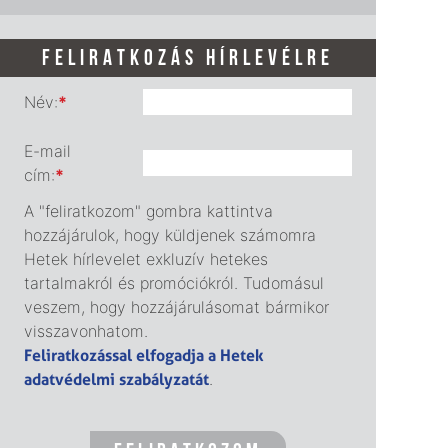
FELIRATKOZÁS HÍRLEVÉLRE
Név:
*
E-mail
cím:
*
A "feliratkozom" gombra kattintva
hozzájárulok, hogy küldjenek számomra
Hetek hírlevelet exkluzív hetekes
tartalmakról és promóciókról. Tudomásul
veszem, hogy hozzájárulásomat bármikor
visszavonhatom.
Feliratkozással elfogadja a Hetek
adatvédelmi szabályzatát
.