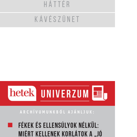
HÁTTÉR
KÁVÉSZÜNET
ARCHÍVUMUNKBÓL AJÁNLJUK:
FÉKEK ÉS ELLENSÚLYOK NÉLKÜL:
MIÉRT KELLENEK KORLÁTOK A „JÓ