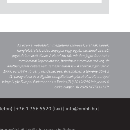
Az ezen a weboldalon megjelenő szövegek, grafikák, képek,
hangfelvételek, video anyagok vagy egyéb tartalmak szerzői
jogvédelem alatt állnak. A Hetek.hu Kft. minden jogot fenntart a
tartalommal kapcsolatosan, beleértve a tartalom szöveg- és
adatbányászat céljára való felhasználását is – A szerzői jogról szóló
1999. évi LXXVI. törvény rendelkezései értelmében a törvény 35/A. §
(1) paragrafusa és a digitális szolgáltatások piacairól szóló európai
irányelv (Az Európai Parlament és a Tanács (EU) 2019/790 Irányelve) 4.
cikke alapján. © 2026 HETEK.HU Kft.
lefon) | +36 1 356 5520 (fax) |
info@nmhh.hu
|
észrevételeit kérjük írja meg címünkre: