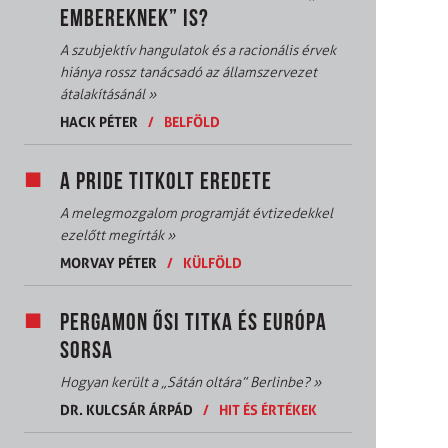
EMBEREKNEK” IS?
A szubjektív hangulatok és a racionális érvek
hiánya rossz tanácsadó az államszervezet
átalakításánál
»
HACK PÉTER
/
BELFÖLD
A PRIDE TITKOLT EREDETE
A melegmozgalom programját évtizedekkel
ezelőtt megírták
»
MORVAY PÉTER
/
KÜLFÖLD
PERGAMON ŐSI TITKA ÉS EURÓPA
SORSA
Hogyan került a „Sátán oltára” Berlinbe?
»
DR. KULCSÁR ÁRPÁD
/
HIT ÉS ÉRTÉKEK