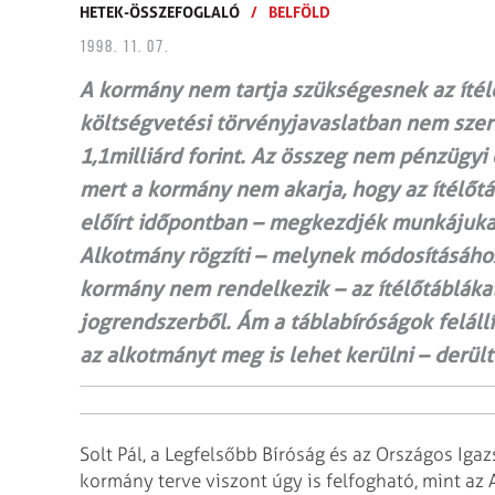
HETEK-ÖSSZEFOGLALÓ
/
BELFÖLD
1998. 11. 07.
A kormány nem tartja szükségesnek az ítélőt
költségvetési törvényjavaslatban nem sze
1,1milliárd forint. Az összeg nem pénzügyi 
mert a kormány nem akarja, hogy az ítélőtá
előírt időpontban – megkezdjék munkájukat
Alkotmány rögzíti – melynek módosításáh
kormány nem rendelkezik – az ítélőtábláka
jogrendszerből. Ám a táblabíróságok felállí
az alkotmányt meg is lehet kerülni – derült
Solt Pál, a Legfelsőbb Bíróság és az Országos Iga
kormány terve viszont úgy is felfogható, mint a