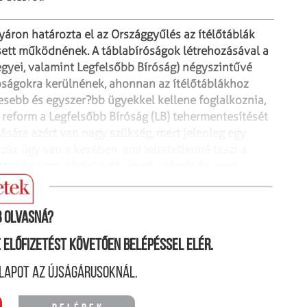
yáron határozta el az
Országgyűlés az ítélőtáblák
ett
működnének. A táblabíróságok létrehozásával a
egyei, valamint Legfelsőbb Bíróság) négyszintűvé
ságokra kerülnének, ahonnan az ítélőtáblákhoz
vesebb és egyszer?bb ügyekkel
kellene foglalkoznia,
 reform a
Legfelsőbb Bíróság (LB) tehermentesítését
ására azért van nagy szükség, mert jelenleg egy
záz ügy van a kezében, ami lehetetlenné teszi a
tené az egy bíróra jutó ügyek számát
és ezzel
 olvasná?
ne előfizetést követően belépéssel elér.
lapot az újságárusoknál.