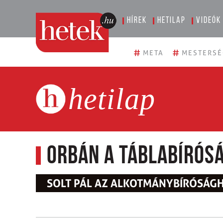
Hírek
Hetilap
Videók
#
#
META
MESTERSÉ
hetilap
Orbán a táblabírós
SOLT PÁL AZ ALKOTMÁNYBÍRÓSÁG