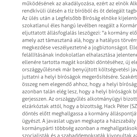
működésének az akadályozása, ezért az elnök
Alk
rendkívüli ülésén a tíz
bíróból és öt delegált tagb
Az ülés után a Legfelsőbb Bíróság elnöke kijelent
szokatlanul éles hangú levélben reagált a Kormá
eljuttatott állásfoglalás leszögezi: "a
kormány előt
amely azt támasztaná alá,
hogy a hatályos törvén
megkezdése veszélyeztetné a jogbiztonságot. Ell
felállításának indokolatlan elhalasztása jelentené
ellenére tartotta magát korábbi
döntéséhez, új el
országgyűlésnek
már benyújtott költségvetési jav
juttatni a helyi bíróságok megerősítésére. Szakér
összeg nem elegendő ahhoz, hogy a helyi bírósá
azonban talán elég lesz, hogy a
helyi bíróságok bí
gerjesszen.
Az országgyűlés alkotmányügyi bizott
elzárkóztak attól, hogy a bizottság, Hack Péter (S
döntés előtt meghallgassa a kormány
álláspontjá
ügyészt. A
javaslat ugyan megkapta a házszabály 
kormánypárti többség azonban a meghallgatások
szocialisták és a szabaddemokraták kivonultak a