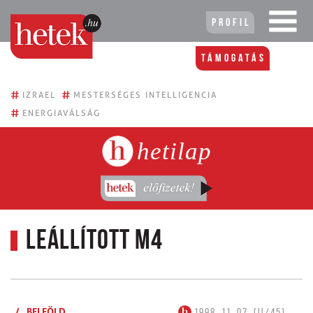
Profil
Támogatás
#
#
IZRAEL
MESTERSÉGES INTELLIGENCIA
#
ENERGIAVÁLSÁG
hetilap
Leállított M4
/
BELFÖLD
1998. 11. 07. (II/45)