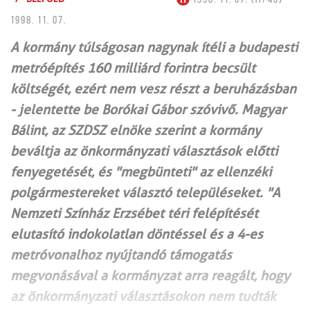
1998. 11. 07.
A kormány túlságosan nagynak ítéli a budapesti
metróépítés 160 milliárd forintra becsült
költségét, ezért nem vesz részt a beruházásban
- jelentette be Borókai Gábor szóvivő. Magyar
Bálint, az SZDSZ elnöke szerint a kormány
beváltja az önkormányzati választások előtti
fenyegetését, és "megbünteti" az ellenzéki
polgármestereket választó településeket. "A
Nemzeti Színház Erzsébet téri felépítését
elutasító indokolatlan döntéssel és a 4-es
metróvonalhoz nyújtandó támogatás
megvonásával a kormányzat arra reagált, hogy
az önkormányzati választásokon nem tudták