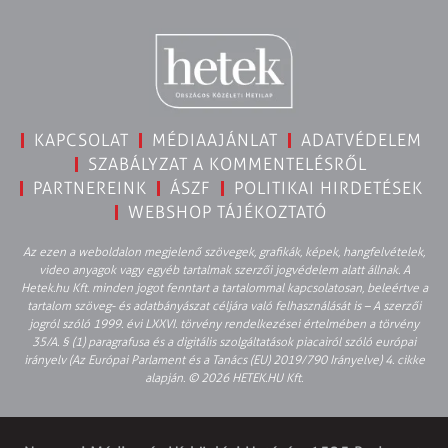
KAPCSOLAT
MÉDIAAJÁNLAT
ADATVÉDELEM
SZABÁLYZAT A KOMMENTELÉSRŐL
PARTNEREINK
ÁSZF
POLITIKAI HIRDETÉSEK
WEBSHOP TÁJÉKOZTATÓ
Az ezen a weboldalon megjelenő szövegek, grafikák, képek, hangfelvételek,
video anyagok vagy egyéb tartalmak szerzői jogvédelem alatt állnak. A
Hetek.hu Kft. minden jogot fenntart a tartalommal kapcsolatosan, beleértve a
tartalom szöveg- és adatbányászat céljára való felhasználását is – A szerzői
jogról szóló 1999. évi LXXVI. törvény rendelkezései értelmében a törvény
35/A. § (1) paragrafusa és a digitális szolgáltatások piacairól szóló európai
irányelv (Az Európai Parlament és a Tanács (EU) 2019/790 Irányelve) 4. cikke
alapján. © 2026 HETEK.HU Kft.