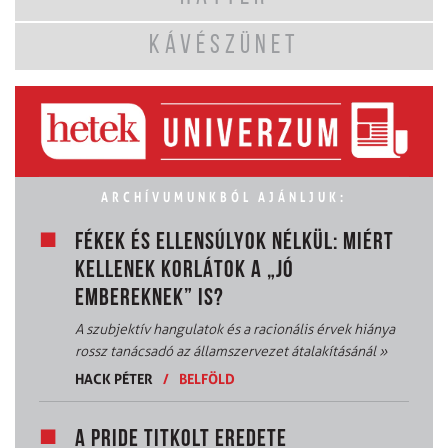
KÁVÉSZÜNET
ARCHÍVUMUNKBÓL AJÁNLJUK:
FÉKEK ÉS ELLENSÚLYOK NÉLKÜL: MIÉRT
KELLENEK KORLÁTOK A „JÓ
EMBEREKNEK” IS?
A szubjektív hangulatok és a racionális érvek hiánya
rossz tanácsadó az államszervezet átalakításánál
»
HACK PÉTER
/
BELFÖLD
A PRIDE TITKOLT EREDETE