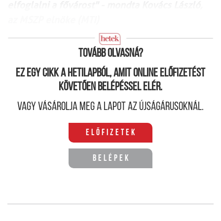
elfoglalni a fővárost" - mondta Kovács László,
az MSZP elnöke (MTI)
Tovább olvasná?
Ez egy cikk a hetilapból, amit online előfizetést
követően belépéssel elér.
Vagy vásárolja meg a lapot az újságárusoknál.
Előfizetek
Belépek