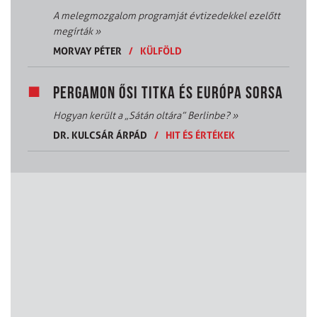
A melegmozgalom programját évtizedekkel ezelőtt
megírták
»
MORVAY PÉTER
/
KÜLFÖLD
PERGAMON ŐSI TITKA ÉS EURÓPA SORSA
Hogyan került a „Sátán oltára” Berlinbe?
»
DR. KULCSÁR ÁRPÁD
/
HIT ÉS ÉRTÉKEK