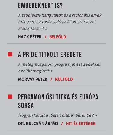
EMBEREKNEK” IS?
A szubjektív hangulatok és a racionális érvek
hiánya rossz tanácsadó az államszervezet
átalakításánál
»
HACK PÉTER
/
BELFÖLD
A PRIDE TITKOLT EREDETE
A melegmozgalom programját évtizedekkel
ezelőtt megírták
»
MORVAY PÉTER
/
KÜLFÖLD
PERGAMON ŐSI TITKA ÉS EURÓPA
SORSA
Hogyan került a „Sátán oltára” Berlinbe?
»
DR. KULCSÁR ÁRPÁD
/
HIT ÉS ÉRTÉKEK