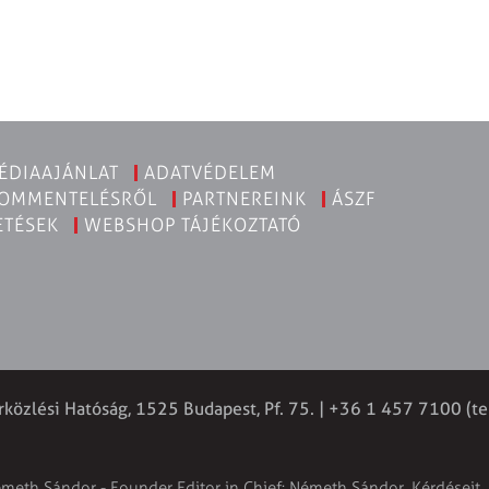
ÉDIAAJÁNLAT
ADATVÉDELEM
KOMMENTELÉSRŐL
PARTNEREINK
ÁSZF
ETÉSEK
WEBSHOP TÁJÉKOZTATÓ
rközlési Hatóság, 1525 Budapest, Pf. 75. | +36 1 457 7100 (te
émeth Sándor - Founder Editor in Chief: Németh Sándor. Kérdéseit, 