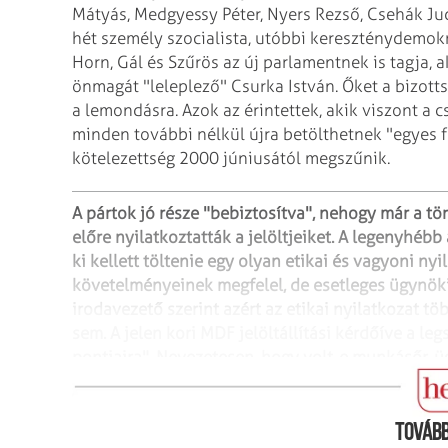
Mátyás, Medgyessy Péter,
Nyers Rezső, Csehák Jud
hét
személy szocialista, utóbbi kereszténydemokr
Horn, Gál és Szűrös az új parlamentnek is tagja, 
önmagát "leleplező" Csurka
István. Őket a bizott
a
lemondásra. Azok az érintettek, akik viszont a c
minden további nélkül újra betölthetnek "egyes 
kötelezettség 2000 júniusától
megszűnik.
A pártok jó része "bebiztosítva", nehogy már a 
előre nyilatkoztatták a jelöltjeiket. A
legenyhébb a
ki kellett töltenie egy
olyan etikai és vagyoni nyil
követelményeinek megfelel, de esetleges ügynöki
irodavezető szerint azért az etikai nyilatkozat töb
sem. A jelen kori MDF jelöltállítási kérdőíve a
legs
pontjaira". Nevezetesen, hogy
volt-e munkásőr, 
tisztségviselő az
országgyűlési képviselőjelölt.
Tovább