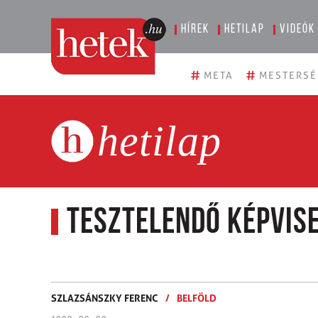
Hírek
Hetilap
Videók
#
#
META
MESTERSÉ
hetilap
Tesztelendő képvis
SZLAZSÁNSZKY FERENC
/
BELFÖLD