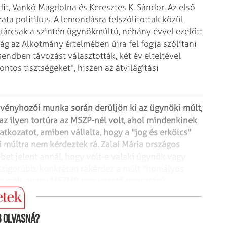
it, Vankó Magdolna és Keresztes K. Sándor. Az első
ata politikus. A lemondásra
felszólítottak közül
akárcsak a
szintén ügynökmúltú, néhány évvel ezelőtt
ság az Alkotmány értelmében újra fel fogja szólítani
sendben távozást választották, két
év elteltével
fontos
tisztségeket", hiszen az átvilágítási
törvényhozói munka
során derüljön ki az ügynöki múlt,
z ilyen tortúra az MSZP-nél volt, ahol mindenkinek
atkozatot, amiben vállalta, hogy a "jog és erkölcs"
 múltra nem kérdeztek rá. Zalai
Mária országos
bet jelent annál,
hogy volt-e valaki ügynök vagy
zigorúbb: konkrétan rákérdez a múlt "homályos
ügynök, avagy MSZMP-ben vezető beosztású
 olvasná?