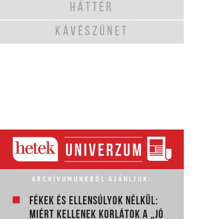
HÁTTÉR
KÁVÉSZÜNET
ARCHÍVUMUNKBÓL AJÁNLJUK:
FÉKEK ÉS ELLENSÚLYOK NÉLKÜL:
MIÉRT KELLENEK KORLÁTOK A „JÓ