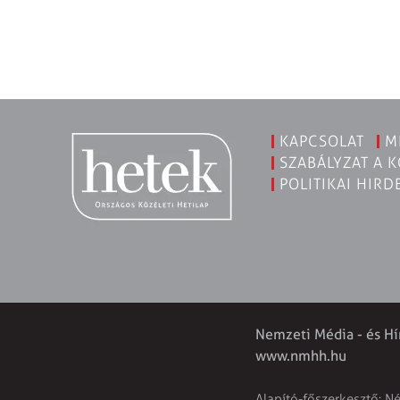
KAPCSOLAT
M
SZABÁLYZAT A 
POLITIKAI HIRD
Nemzeti Média - és Hí
www.nmhh.hu
Alapító-főszerkesztő: N