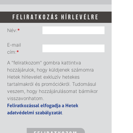
FELIRATKOZÁS HÍRLEVÉLRE
Név:
*
E-mail
cím:
*
A "feliratkozom" gombra kattintva
hozzájárulok, hogy küldjenek számomra
Hetek hírlevelet exkluzív hetekes
tartalmakról és promóciókról. Tudomásul
veszem, hogy hozzájárulásomat bármikor
visszavonhatom.
Feliratkozással elfogadja a Hetek
adatvédelmi szabályzatát
.