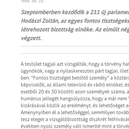
1998. 06. 20.
Szeptemberben kezdődik a 211 új parlamenti
Hodászi Zoltán, az egyes fontos tisztségek
létrehozott bizottság elnöke. Az elmúlt nég
végzett.
A testület tagjai azt vizsgálták, hogy a törvény h
ügynökök, vagy a nyilaskeresztes párt tagjai, ille
ben. "Fontos tisztséget betöltő
személy" a köztárs
képviselők, az
állami televízió és rádió elnökei, é
esetből 20 és 30 közötti azon személyek száma, a
humánus jellegét hangsúlyozza, hogy a már nem
kizárásával közlik az
eredményt, és lehetőséget a
Amenynyiben él a lehetőséggel, semmilyen további
tesz eleget a vizsgálóbizottság diszkrét felhívás
években nyolc személy vált ismertté mint a
törvén