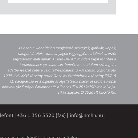
Az ezen a weboldalon megjelenő szövegek, grafikák, képek,
hangfelvételek, video anyagok vagy egyéb tartalmak szerzői
jogvédelem alatt állnak. A Hetek.hu Kft. minden jogot fenntart a
tartalommal kapcsolatosan, beleértve a tartalom szöveg- és
adatbányászat céljára való felhasználását is – A szerzői jogról szóló
1999. évi LXXVI. törvény rendelkezései értelmében a törvény 35/A. §
(1) paragrafusa és a digitális szolgáltatások piacairól szóló európai
irányelv (Az Európai Parlament és a Tanács (EU) 2019/790 Irányelve) 4.
cikke alapján. © 2026 HETEK.HU Kft.
lefon) | +36 1 356 5520 (fax) |
info@nmhh.hu
|
észrevételeit kérjük írja meg címünkre: