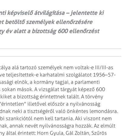
 képviselő átvilágítása – jelentette ki
et betöltő személyek ellenőrzésére
y év alatt a bizottság 600 ellenőrzést
atálya alá tartozó személyek
nem voltak-e III/III-as
tve
teljesítettek-e karhatalmi szolgálatot 1956–57-
asági elnök, a kormány tagjai, a parlamenti
s sokan mások. A vizsgálat tárgyát
képező 600
kiket a bizottság
érintettnek talált. A törvény
"érintetlen" illetővel először a nyilvánosság
dnak neki a tisztségéről való önkéntes lemondásra.
 szankciótól nem kell tartania. Aki
viszont nem
ának, annak nevét
nyilvánosságra hozzák. Az elmúlt
y által érintett: Horn Gyula, Gál Zoltán, Szűrös