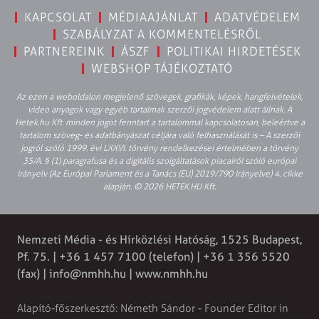
KAPCSOLAT
MÉDIAAJÁNLAT
ADATVÉDELEM
SZABÁLYZAT A KOMMENTELÉSRŐL
PARTNEREINK
ÁSZF
POLITIKAI HIRDETÉSEK
WEBSHOP TÁJÉKOZTATÓ
Az ezen a weboldalon megjelenő szövegek, grafikák, képek, hangfelvételek,
video anyagok vagy egyéb tartalmak szerzői jogvédelem alatt állnak. A
Hetek.hu Kft. minden jogot fenntart a tartalommal kapcsolatosan, beleértve a
tartalom szöveg- és adatbányászat céljára való felhasználását is – A szerzői
jogról szóló 1999. évi LXXVI. törvény rendelkezései értelmében a törvény
35/A. § (1) paragrafusa és a digitális szolgáltatások piacairól szóló európai
irányelv (Az Európai Parlament és a Tanács (EU) 2019/790 Irányelve) 4. cikke
alapján. © 2026 HETEK.HU Kft.
Nemzeti Média - és Hírközlési Hatóság, 1525 Budapest,
Pf. 75. | +36 1 457 7100 (telefon) | +36 1 356 5520
(fax) |
info@nmhh.hu
| www.nmhh.hu
Alapító-főszerkesztő: Németh Sándor - Founder Editor in