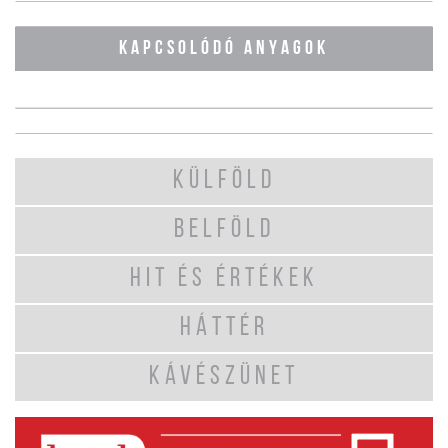
KAPCSOLÓDÓ ANYAGOK
KÜLFÖLD
BELFÖLD
HIT ÉS ÉRTÉKEK
HÁTTÉR
KÁVÉSZÜNET