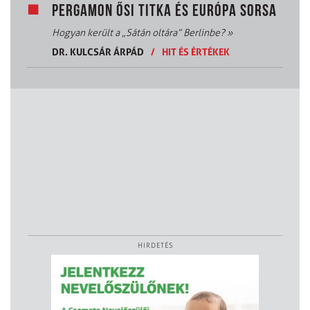
PERGAMON ŐSI TITKA ÉS EURÓPA SORSA
Hogyan került a „Sátán oltára” Berlinbe?
»
DR. KULCSÁR ÁRPÁD
/
HIT ÉS ÉRTÉKEK
HIRDETÉS