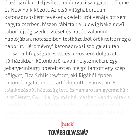
óceánjárókon teljesített hajóorvosi szolgálatot Fiume
és New York között. Az első világháborúban
katonaorvosként tevékenykedett, írói vénája ott sem
hagyta cserben, hiszen rábízták a Ludwig baka nevű
tábori újság szerkesztését és írását, valamint
naplójában, noteszeiben testközelből örökítette meg a
há­borút. Háromévnyi katonaorvosi szolgálat után
orosz hadifogságba esett, és orvosként dolgozott
kórházakban különböző távoli helyszíneken. Egy
jekatyerinburgi operett­esten megpillantott egy szép
hölgyet, Elza Schliskewitz­et, aki Rigából éppen
rokonlátogatás miatt tartózkodott a városban. A
találkozásból házasság lett, és hamarosan gyermekük
is született, Gyurika, így már hármasban vándoroltak a
további hadifogolyhelyszínekre. Hét­évnyi távollét
után ért haza családjával Szabadkára. Magánpraxist
indított szülővárosában, és közben meg­írta az első
világháborús tapasztalatait.
Tovább olvasná?