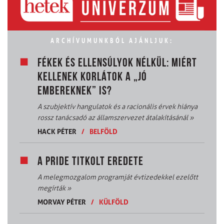
ARCHÍVUMUNKBÓL AJÁNLJUK:
FÉKEK ÉS ELLENSÚLYOK NÉLKÜL: MIÉRT
KELLENEK KORLÁTOK A „JÓ
EMBEREKNEK” IS?
A szubjektív hangulatok és a racionális érvek hiánya
rossz tanácsadó az államszervezet átalakításánál
»
HACK PÉTER
/
BELFÖLD
A PRIDE TITKOLT EREDETE
A melegmozgalom programját évtizedekkel ezelőtt
megírták
»
MORVAY PÉTER
/
KÜLFÖLD