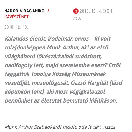
NÁDOR-VIRÁG ANIKÓ
/
2018. 12.14.(XXII
KÁVÉSZÜNET
/50)
2018. 12. 13.
Kalandos életút, irodalmár, orvos – ki volt
tulajdon­képpen Munk Arthur, aki az első
világháború lövészárkaiból tudósított,
hadifogoly lett, majd szerelembe esett? Erről
faggattuk Topolya Község Múzeumának
vezetőjét, muzeológusát, Gazsó Hargitát (lásd
képünkön lent), aki most végig­kalauzol
bennünket az életutat bemutató kiállításon.
Munk Arthur Szabadkáról indult, oda is tért vissza.