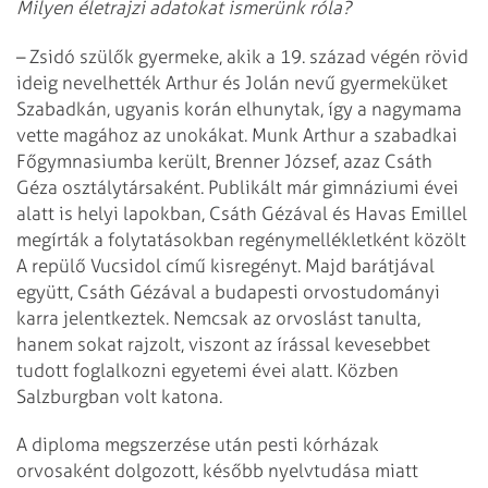
Milyen életrajzi adatokat ismerünk róla?
– Zsidó szülők gyermeke, akik a 19. század végén rövid
ideig nevelhették Arthur és Jolán nevű gyermeküket
Szabadkán, ugyanis korán elhunytak, így a nagymama
vette magához az unokákat. Munk Arthur a szabadkai
Főgymnasiumba került, Brenner József, azaz Csáth
Géza osztálytársaként. Publikált már gimnáziumi évei
alatt is helyi lapokban, Csáth Gézával és Havas Emillel
megírták a folytatásokban regénymellékletként közölt
A repülő Vucsidol című kisregényt. Majd barátjával
együtt, Csáth Gézával a budapesti orvos­tudományi
karra jelentkeztek. Nemcsak az orvoslást tanulta,
hanem sokat rajzolt, viszont az írással kevesebbet
tudott foglalkozni egyetemi évei alatt. Közben
Salzburgban volt katona.
A diploma megszerzése után pesti kórházak
orvosaként dolgozott, később nyelvtudása miatt