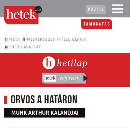
Profil
Támogatás
#
#
META
MESTERSÉGES INTELLIGENCIA
#
ENERGIAVÁLSÁG
hetilap
Orvos a határon
MUNK ARTHUR KALANDJAI