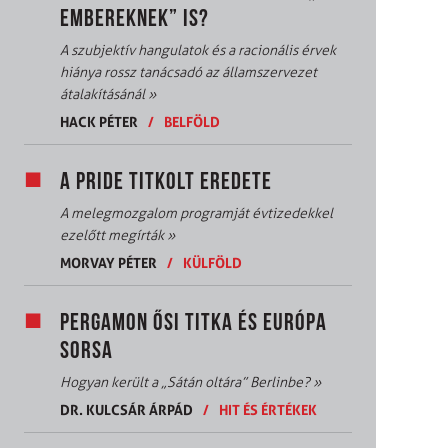
EMBEREKNEK” IS?
A szubjektív hangulatok és a racionális érvek
hiánya rossz tanácsadó az államszervezet
átalakításánál
»
HACK PÉTER
/
BELFÖLD
A PRIDE TITKOLT EREDETE
A melegmozgalom programját évtizedekkel
ezelőtt megírták
»
MORVAY PÉTER
/
KÜLFÖLD
PERGAMON ŐSI TITKA ÉS EURÓPA
SORSA
Hogyan került a „Sátán oltára” Berlinbe?
»
DR. KULCSÁR ÁRPÁD
/
HIT ÉS ÉRTÉKEK