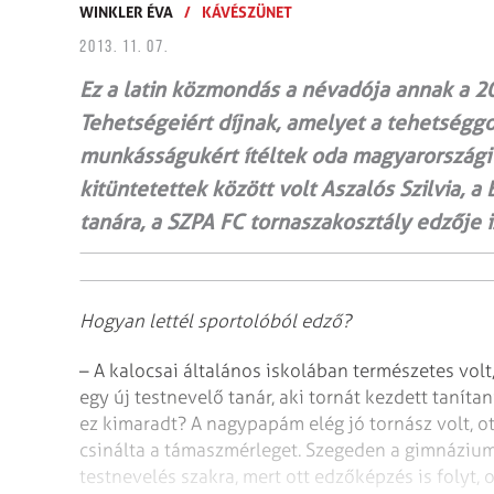
WINKLER ÉVA
/
KÁVÉSZÜNET
2013. 11. 07.
Ez a latin közmondás a névadója annak a 2
Tehetségeiért díjnak, amelyet a tehetség
munkásságukért ítéltek oda magyarországi
kitüntetettek között volt Aszalós Szilvia,
tanára, a SZPA FC tornaszakosztály edzője i
Hogyan lettél sportolóból edző?
– A kalocsai általános iskolában természetes volt
egy új testnevelő tanár, aki tornát kezdett tanít
ez kimaradt? A nagypapám elég jó tornász volt, o
csinálta a támaszmérleget. Szegeden a gimnázium
testnevelés szakra, mert ott edzőképzés is folyt, 