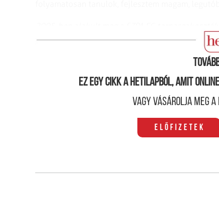
folyamatosan tanulok, fejlesztem magam, legutób
2005-ben alakult meg a SZPA FC tornaszakosztál
Hogy sikerült nulláról idáig „feltornázni’’ magato
Tovább
Ez egy cikk a hetilapból, amit onli
Vagy vásárolja meg a 
Előfizetek