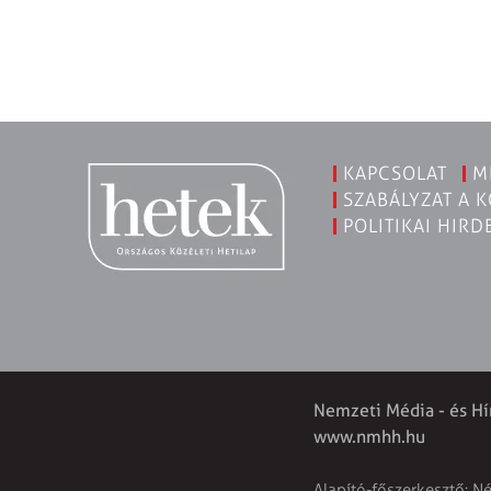
KAPCSOLAT
M
SZABÁLYZAT A 
POLITIKAI HIRD
Nemzeti Média - és Hí
www.nmhh.hu
Alapító-főszerkesztő: N