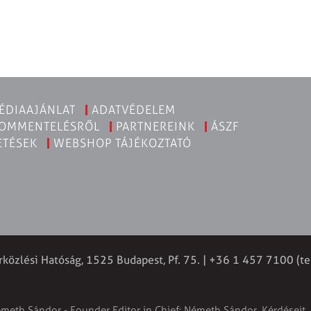
ÉDIAAJÁNLAT
ADATVÉDELEM
KOMMENTELÉSRŐL
PARTNEREINK
ÁSZF
ETÉSEK
WEBSHOP TÁJÉKOZTATÓ
rközlési Hatóság, 1525 Budapest, Pf. 75. | +36 1 457 7100 (te
émeth Sándor - Founder Editor in Chief: Németh Sándor. Kérdéseit, 