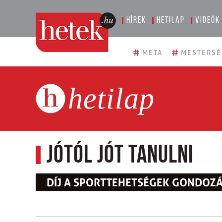
Hírek
Hetilap
Videók
#
#
META
MESTERSÉ
hetilap
Jótól jót tanulni
DÍJ A SPORTTEHETSÉGEK GONDOZ