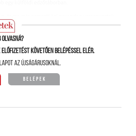
b egy külföldi edzőtáborban.
ya, és ma már nemzetközi porondon versenyeztek.
kat?
 olvasná?
ne előfizetést követően belépéssel elér.
lapot az újságárusoknál.
Belépek