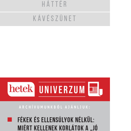
HÁTTÉR
KÁVÉSZÜNET
ARCHÍVUMUNKBÓL AJÁNLJUK:
FÉKEK ÉS ELLENSÚLYOK NÉLKÜL:
MIÉRT KELLENEK KORLÁTOK A „JÓ