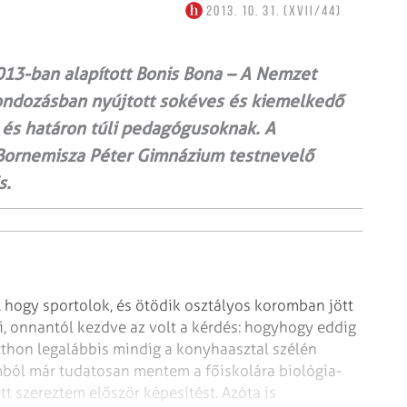
2013. 10. 31. (XVII/44)
013-ban alapított Bonis Bona – A Nemzet
gondozásban nyújtott sokéves és kiemelkedő
 és határon túli pedagógusoknak. A
 a Bornemisza Péter Gimnázium testnevelő
s.
, hogy sportolok, és ötödik osztályos koromban jött
ani, onnantól kezdve az volt a kérdés: hogyhogy eddig
tthon legalábbis mindig a konyhaasztal szélén
ból már tudatosan mentem a főiskolára biológia-
ott szereztem először képesítést. Azóta is