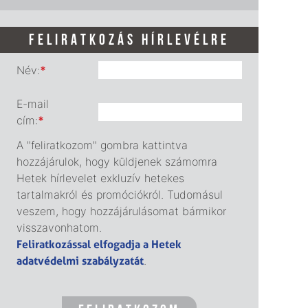
FELIRATKOZÁS HÍRLEVÉLRE
Név:
*
E-mail
cím:
*
A "feliratkozom" gombra kattintva
hozzájárulok, hogy küldjenek számomra
Hetek hírlevelet exkluzív hetekes
tartalmakról és promóciókról. Tudomásul
veszem, hogy hozzájárulásomat bármikor
visszavonhatom.
Feliratkozással elfogadja a Hetek
adatvédelmi szabályzatát
.