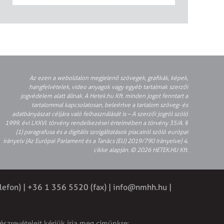
Az ezen a weboldalon megjelenő szövegek, grafikák, képek,
hangfelvételek, video anyagok vagy egyéb tartalmak szerzői
jogvédelem alatt állnak. A Hetek.hu Kft. minden jogot fenntart a
tartalommal kapcsolatosan, beleértve a tartalom szöveg- és
adatbányászat céljára való felhasználását is – A szerzői jogról szóló
1999. évi LXXVI. törvény rendelkezései értelmében a törvény 35/A. §
(1) paragrafusa és a digitális szolgáltatások piacairól szóló európai
irányelv (Az Európai Parlament és a Tanács (EU) 2019/790 Irányelve) 4.
cikke alapján. © 2026 HETEK.HU Kft.
lefon) | +36 1 356 5520 (fax) |
info@nmhh.hu
|
észrevételeit kérjük írja meg címünkre: