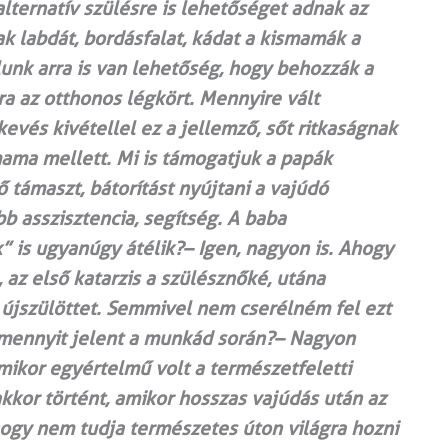
lternatív szülésre is lehetőséget adnak az
k labdát, bordásfalat, kádat a kismamák a
unk arra is van lehetőség, hogy behozzák a
a az otthonos légkört. Mennyire vált
evés kivétellel ez a jellemző, sőt ritkaságnak
mama mellett. Mi is támogatjuk a papák
ő támaszt, bátorítást nyújtani a vajúdó
b asszisztencia, segítség. A baba
” is ugyanúgy átélik?– Igen, nagyon is. Ahogy
 az első katarzis a szülésznőké, utána
 újszülöttet. Semmivel nem cserélném fel ezt
 mennyit jelent a munkád során?– Nagyon
mikor egyértelmű volt a természetfeletti
kor történt, amikor hosszas vajúdás után az
hogy nem tudja természetes úton világra hozni