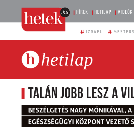
Hírek
Hetilap
Videók
#
#
IZRAEL
MESTERS
hetilap
Talán jobb lesz a vi
BESZÉLGETÉS NAGY MÓNIKÁVAL, 
EGÉSZSÉGÜGYI KÖZPONT VEZETŐ 