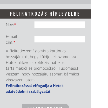
FELIRATKOZÁS HÍRLEVÉLRE
Név:
*
E-mail
cím:
*
A "feliratkozom" gombra kattintva
hozzájárulok, hogy küldjenek számomra
Hetek hírlevelet exkluzív hetekes
tartalmakról és promóciókról. Tudomásul
veszem, hogy hozzájárulásomat bármikor
visszavonhatom.
Feliratkozással elfogadja a Hetek
adatvédelmi szabályzatát
.