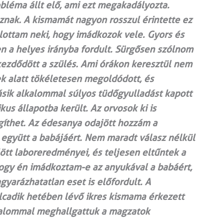
bléma állt elő, ami ezt megakadályozta.
znak. A kismamát nagyon rosszul érintette ez
ánlottam neki, hogy imádkozok vele. Gyors és
n a helyes irányba fordult. Sürgősen szólnom
kezdődött a szülés. Ami órákon keresztül nem
ek alatt tökéletesen megoldódott, és
sik alkalommal súlyos tüdőgyulladást kapott
ikus állapotba került. Az orvosok ki is
egíthet. Az édesanya odajött hozzám a
együtt a babájáért. Nem maradt válasz nélkül
ött laboreredményei, és teljesen eltűntek a
ogy én imádkoztam-e az anyukával a babáért,
yarázhatatlan eset is előfordult. A
cadik hetében lévő ikres kismama érkezett
lkalommal meghallgattuk a magzatok