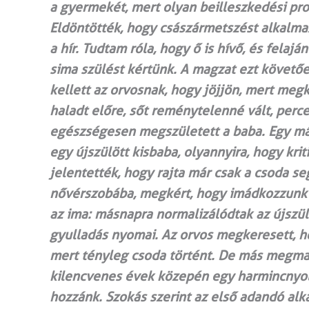
a gyermekét, mert olyan beilleszkedési pro
Eldöntötték, hogy császármetszést alkalma
a hír. Tudtam róla, hogy ő is hívő, és felaj
sima szülést kértünk. A magzat ezt követőe
kellett az orvosnak, hogy jöjjön, mert meg
haladt előre, sőt reménytelenné vált, perc
egészségesen megszületett a baba. Egy má
egy újszülött kisbaba, olyannyira, hogy krit
jelentették, hogy rajta már csak a csoda s
nővérszobába, megkért, hogy imádkozzunk 
az ima: másnapra normalizálódtak az újszül
gyulladás nyomai. Az orvos megkeresett, h
mert tényleg csoda történt. De más megmag
kilencvenes évek közepén egy harmincnyol
hozzánk. Szokás szerint az első adandó a