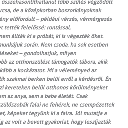
s összehasonlíthatlanul több szülés végződött
urcsa, de a középkorban boszorkányoknak
ény előfordult – például vérzés, vérmérgezés
 tették felelőssé: rontással,
m állták ki a próbát, ki is végezték őket.
a munkájuk során. Nem csoda, ha sok esetben
léseket – gondolhatjuk, milyen
 az otthonszülést támogatók tábora, akik
 inkább a kockázatot. Mi a véleményed az
ik szakmai berken belül erről a kérdésről. Én
zi kereteken belül otthonos körülményeket
em az anya, sem a baba életét. Csak
szülőszobák falai ne fehérek, ne csempézettek
, képeket tegyünk ki a falra. Jól mutatja a
az volt a bevett gyakorlat, hogy leszíjazták