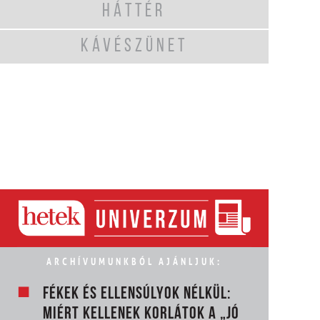
HÁTTÉR
KÁVÉSZÜNET
ARCHÍVUMUNKBÓL AJÁNLJUK:
FÉKEK ÉS ELLENSÚLYOK NÉLKÜL:
MIÉRT KELLENEK KORLÁTOK A „JÓ