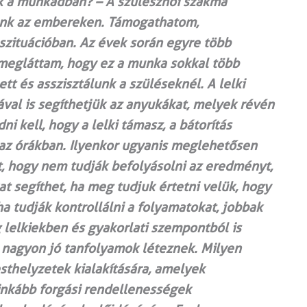
ek a munkádban? – A szülésznői szakma
ünk az embereken. Támogathatom,
zituációban. Az évek során egyre több
 megláttam, hogy ez a munka sokkal több
tt és asszisztálunk a szüléseknél. A lelki
val is segíthetjük az anyukákat, melyek révén
i kell, hogy a lelki támasz, a bátorítás
az órákban. Ilyenkor ugyanis meglehetősen
át, hogy nem tudják befolyásolni az eredményt,
 segíthet, ha meg tudjuk értetni velük, hogy
ha tudják kontrollálni a folyamatokat, jobbak
 lelkiekben és gyakorlati szempontból is
re nagyon jó tanfolyamok léteznek. Milyen
sthelyzetek kialakítására, amelyek
inkább forgási rendellenességek