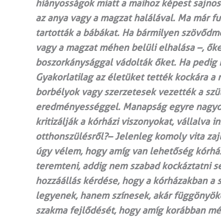
hiányosságok miatt a mai­­hoz képest sajno
az anya vagy a magzat halálával. Ma már f
tartották a bábákat. Ha bármilyen szövődm
vagy a magzat méhen belüli elhalása –, őket
boszorkánysággal vádolták őket. Ha pedig ne
Gyakorlatilag az életüket tették kockára 
borbélyok vagy szerzetesek vezették a szü
eredményességgel. Manapság egyre nagyobb
kritizálják a kórházi viszonyokat, vállalva
otthonszülésről?– Jelenleg komoly vita zajl
úgy vélem, hogy amíg van lehetőség kórhá
teremteni, addig nem szabad kockáztatni s
hozzáállás kérdése, hogy a kórházakban a 
legyenek, hanem színesek, akár függönyöket
szakma fejlődését, hogy amíg korábban még 