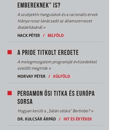
EMBEREKNEK” IS?
A szubjektív hangulatok és a racionális érvek
hiánya rossz tanácsadó az államszervezet
átalakításánál
»
HACK PÉTER
/
BELFÖLD
A PRIDE TITKOLT EREDETE
A melegmozgalom programját évtizedekkel
ezelőtt megírták
»
MORVAY PÉTER
/
KÜLFÖLD
PERGAMON ŐSI TITKA ÉS EURÓPA
SORSA
Hogyan került a „Sátán oltára” Berlinbe?
»
DR. KULCSÁR ÁRPÁD
/
HIT ÉS ÉRTÉKEK