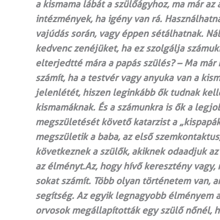
a kismama lábát a szülőágyhoz, ma már az a
intézmények, ha igény van rá. Használhatna
vajúdás során, vagy éppen sétálhatnak. Nál
kedvenc zenéjüket, ha ez szolgálja számukr
elterjedtté mára a papás szülés? – Ma már k
számít, ha a testvér vagy anyuka van a kis
jelenlétét, hiszen leginkább ők tudnak kell
kismamáknak. És a számunkra is ők a legjob
megszületését követő katarzist a „kispapák
megszületik a baba, az első szemkontaktus,
következnek a szülők, akiknek odaadjuk az
az élményt.Az, hogy hívő keresztény vagy,
sokat számít. Több olyan történetem van, a
segítség. Az egyik legnagyobb élményem ak
orvosok megállapították egy szülő nőnél, 