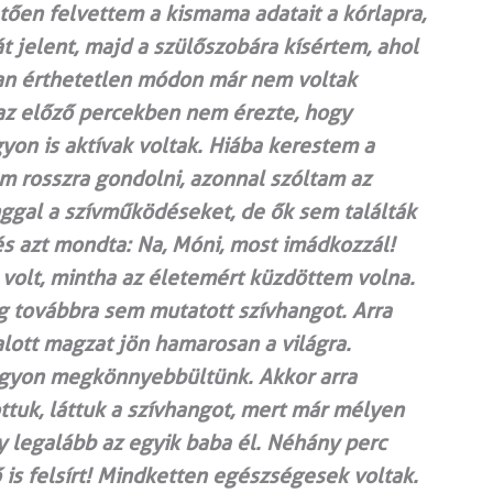
tően felvettem a kismama adatait a kórlapra,
t jelent, majd a szülőszobára kísértem, ahol
an érthetetlen módon már nem voltak
az előző percekben nem érezte, hogy
on is aktívak voltak. Hiába kerestem a
m rosszra gondolni, azonnal szóltam az
ggal a szívműködéseket, de ők sem találták
és azt mondta: Na, Móni, most imádkozzál!
 volt, mintha az életemért küzdöttem volna.
ng továbbra sem mutatott szívhangot. Arra
lott magzat jön hamarosan a világra.
 Nagyon megkönnyebbültünk. Akkor arra
ttuk, láttuk a szívhangot, mert már mélyen
 legalább az egyik baba él. Néhány perc
 is felsírt! Mindketten egészségesek voltak.