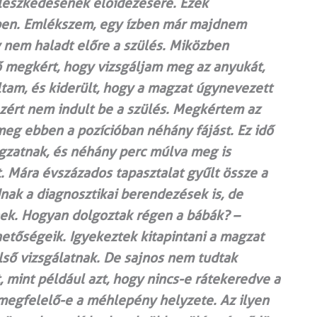
lleszkedésének előidézésére. Ezek
tben. Emlékszem, egy ízben már majdnem
nem haladt előre a szülés. Miközben
ő megkért, hogy vizsgáljam meg az anyukát,
tam, és kiderült, hogy a magzat úgynevezett
zért nem indult be a szülés. Megkértem az
 meg ebben a pozícióban néhány fájást. Ez idő
magzatnak, és néhány perc múlva meg is
. Mára évszázados tapasztalat gyűlt össze a
dnak a diagnosztikai berendezések is, de
ek. Hogyan dolgoztak régen a bábák? –
hetőségeik. Igyekeztek kitapintani a magzat
lső vizsgálatnak. De sajnos nem tudtak
 mint például azt, hogy nincs-e rátekeredve a
megfelelő-e a méhlepény helyzete. Az ilyen