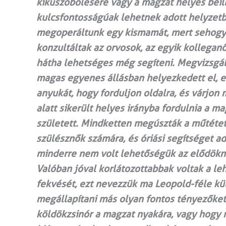
kiküszöbölésére vagy a magzat helyes bei
kulcsfontosságúak lehetnek adott helyze
megoperáltunk egy kismamát, mert sehogy 
konzultáltak az orvosok, az egyik kollegan
hátha lehetséges még segíteni. Megvizsgál
magas egyenes állásban helyezkedett el, e
anyukát, hogy forduljon oldalra, és várjon
alatt sikerült helyes irányba fordulnia a 
született. Mindketten megúszták a műtétet
szülésznők számára, és óriási segítséget a
minderre nem volt lehetőségük az elődökn
Valóban jóval korlátozottabbak voltak a le
fekvését, ezt nevezzük ma Leopold-féle kü
megállapítani más olyan fontos tényezőket,
köldökzsinór a magzat nyakára, vagy hogy 