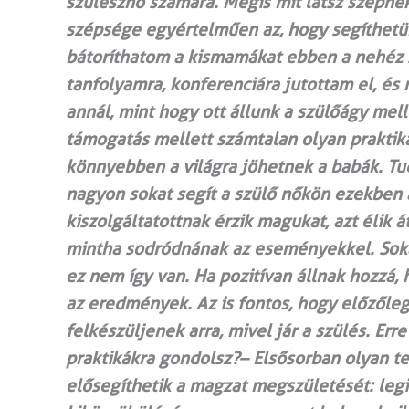
szülésznő számára. Mégis mit látsz szépn
szépsége egyértelműen az, hogy segíthet
bátoríthatom a kismamákat ebben a nehéz s
tanfolyamra, konferenciára jutottam el, és
annál, mint hogy ott állunk a szülőágy melle
támogatás mellett számtalan olyan praktiká
könnyebben a világra jöhetnek a babák. Tudn
nagyon sokat segít a szülő nőkön ezekben 
kiszolgáltatottnak érzik magukat, azt élik 
mintha sodródnának az eseményekkel. Sokat
ez nem így van. Ha pozitívan állnak hozzá, 
az eredmények. Az is fontos, hogy előzőleg
felkészüljenek arra, mivel jár a szülés. Er
praktikákra gondolsz?– Elsősorban olyan te
elősegíthetik a magzat megszületését: leg