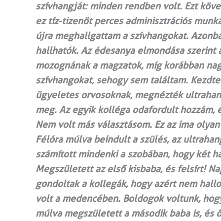
szívhangját: minden rendben volt. Ezt köve
ez tíz-tizenöt perces adminisztrációs munká
újra meghallgattam a szívhangokat. Azonb
hallhatók. Az édesanya elmondása szerint 
mozognának a magzatok, míg korábban nagy
szívhangokat, sehogy sem találtam. Kezdte
ügyeletes orvosoknak, megnézték ultrahan
meg. Az egyik kolléga odafordult hozzám, 
Nem volt más választásom. Ez az ima olyan
Félóra múlva beindult a szülés, az ultraha
számított mindenki a szobában, hogy két ha
Megszületett az első kisbaba, és felsírt!
gondoltak a kollegák, hogy azért nem hallo
volt a medencében. Boldogok voltunk, hogy
múlva megszületett a második baba is, és ő