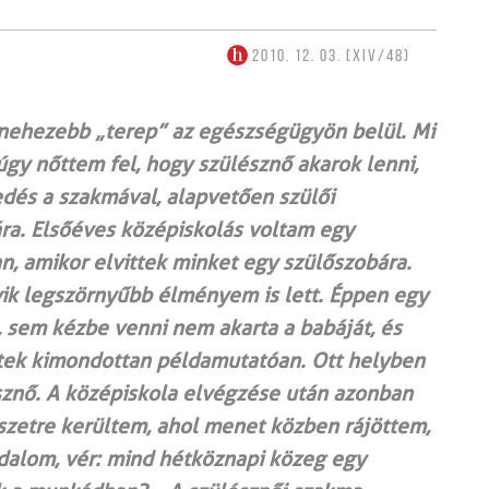
2010. 12. 03. (XIV/48)
egnehezebb „terep” az egészségügyön belül. Mi
y nőttem fel, hogy szülésznő akarok lenni,
edés a szakmával, alapvetően szülői
ra. Első­éves középiskolás voltam egy
, amikor elvittek minket egy szülőszobára.
yik legszörnyűbb élményem is lett. Éppen egy
i, sem kézbe venni nem akarta a babáját, és
dtek kimondottan példamutatóan. Ott helyben
sznő. A középiskola elvégzése után azonban
észetre kerültem, ahol menet közben rájöttem,
dalom, vér: mind hétköznapi közeg egy