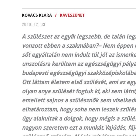
KOVÁCS KLÁRA
/
KÁVÉSZÜNET
2010. 12. 03.
A szülészet az egyik legszebb, de talán l
vonzott ebben a szakmában?– Nem éppen úg
sőt egyáltalán nem indult túl jól az ismerk
unszolásra kerültem az egészségügyi pályá
budapesti egészségügyi szakközépiskolában
Ott láttam életem első szülését, ami az eg
olyan anya szülését fogtuk ki, aki sem látn
emellett sajnos a szülésznők sem viselke
elhatároztam, hogy soha nem leszek szülé
úgy alakultak a dolgok, hogy mégis a szül
nagyon szeretem ezt a munkát.Vajúdás, fáj