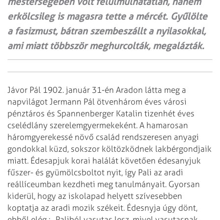
mesterségében volt felülmúlhatatlan, hanem
erkölcsileg is magasra tette a mércét. Gyűlölte
a fasizmust, bátran szembeszállt a nyilasokkal,
ami miatt többször meghurcolták, megalázták.
Jávor Pál 1902. január 31-én Aradon látta meg a
napvilágot Jermann Pál ötvenhárom éves városi
pénztáros és Spannenberger Katalin tizenhét éves
cselédlány szerelemgyermekeként. A hamarosan
háromgyerekessé növő család rendszeresen anyagi
gondokkal küzd, sokszor költözködnek lakbérgondjaik
miatt. Édesapjuk korai halálát követően édesanyjuk
fűszer- és gyümölcsboltot nyit, így Pali az aradi
reállíceumban kezdheti meg tanulmányait. Gyorsan
kiderül, hogy az iskolapad helyett szívesebben
koptatja az aradi mozik székeit. Édesnyja úgy dönt,
ebből elég : „Paliból vasutas lesz, mivel vasutasnak