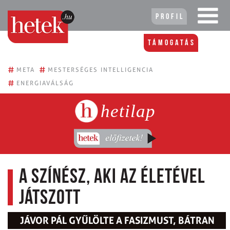
Profil
Támogatás
#
#
META
MESTERSÉGES INTELLIGENCIA
#
ENERGIAVÁLSÁG
hetilap
A Színész, aki az életével
játszott
JÁVOR PÁL GYŰLÖLTE A FASIZMUST, BÁTRAN