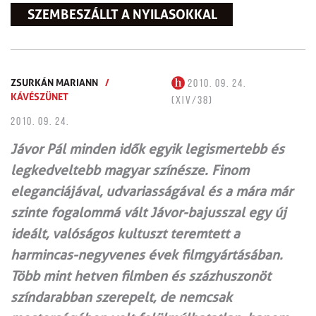
SZEMBESZÁLLT A NYILASOKKAL
ZSURKÁN MARIANN
/
2010. 09. 24.
KÁVÉSZÜNET
(XIV/38)
2010. 09. 24.
Jávor Pál minden idők egyik legismertebb és
legkedveltebb magyar színésze. Finom
eleganciájával, udvariasságával és a mára már
szinte fogalommá vált Jávor-bajusszal egy új
ideált, valóságos kultuszt teremtett a
harmincas-negyvenes évek filmgyártásában.
Több mint hetven filmben és százhuszonöt
színdarabban szerepelt, de nemcsak