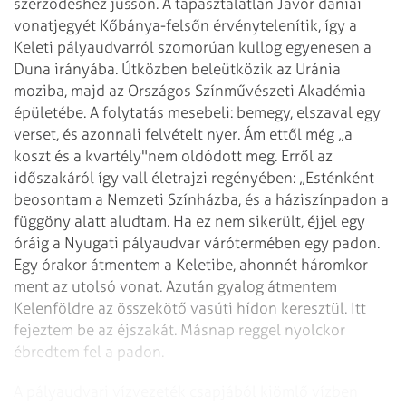
szerződéshez jusson. A tapasztalatlan Jávor dániai
vonatjegyét Kőbánya-felsőn érvénytelenítik, így a
Keleti pálya­udvarról szomorúan kullog egyenesen a
Duna irányába. Útközben beleütközik az Uránia
moziba, majd az Országos Színművészeti Akadémia
épületébe. A folytatás mesebeli: bemegy, elszaval egy
verset, és azonnali felvételt nyer. Ám ettől még „a
koszt és a kvartély"nem oldódott meg. Erről az
időszakáról így vall életrajzi regényében: „Esténként
beosontam a Nemzeti Színházba, és a háziszínpadon a
függöny alatt aludtam. Ha ez nem sikerült, éjjel egy
óráig a Nyugati pályaudvar várótermében egy padon.
Egy órakor átmentem a Keletibe, ahonnét háromkor
ment az utolsó vonat. Azután gyalog átmentem
Kelenföldre az összekötő vasúti hídon keresztül. Itt
fejeztem be az éjszakát. Másnap reggel nyolckor
ébredtem fel a padon.
A pályaudvari vízvezeték csapjából kiömlő vízben