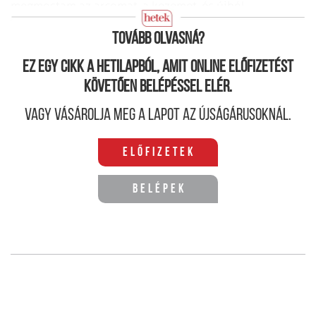
megmostam az arcomat, a kezemet, és újból
átgyalogoltam Budapestre."
Tovább olvasná?
Ez egy cikk a hetilapból, amit online előfizetést
követően belépéssel elér.
Vagy vásárolja meg a lapot az újságárusoknál.
Előfizetek
Belépek