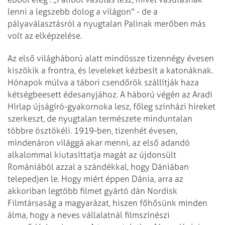
lenni a legszebb dolog a világon" - de a
pályaválasztásról a nyugtalan Palinak merőben más
volt az elképzelése.
Az első világháború alatt mindössze tizennégy évesen
kiszökik a frontra, és leveleket kézbesít a katonáknak.
Hónapok múlva a tábori csendőrök szállítják haza
kétségbeesett édesanyjához. A háború végén az Aradi
Hírlap újságíró-gyakornoka lesz, főleg színházi híreket
szerkeszt, de nyugtalan természete minduntalan
többre ösztökéli. 1919-ben, tizenhét évesen,
mindenáron világgá akar menni, az első adandó
alkalommal kiutasíttatja magát az újdonsült
Romániából azzal a szándékkal, hogy Dániában
telepedjen le. Hogy miért éppen Dánia, arra az
akkoriban legtöbb filmet gyártó dán Nordisk
Filmtársaság a magyarázat, hiszen főhősünk minden
álma, hogy a neves vállalatnál filmszínészi