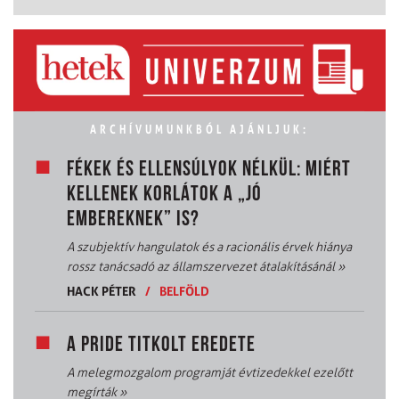
ARCHÍVUMUNKBÓL AJÁNLJUK:
FÉKEK ÉS ELLENSÚLYOK NÉLKÜL: MIÉRT
KELLENEK KORLÁTOK A „JÓ
EMBEREKNEK” IS?
A szubjektív hangulatok és a racionális érvek hiánya
rossz tanácsadó az államszervezet átalakításánál
»
HACK PÉTER
/
BELFÖLD
A PRIDE TITKOLT EREDETE
A melegmozgalom programját évtizedekkel ezelőtt
megírták
»