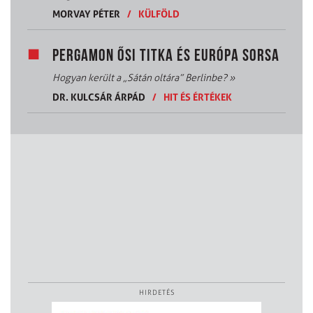
MORVAY PÉTER
/
KÜLFÖLD
PERGAMON ŐSI TITKA ÉS EURÓPA SORSA
Hogyan került a „Sátán oltára” Berlinbe?
»
DR. KULCSÁR ÁRPÁD
/
HIT ÉS ÉRTÉKEK
HIRDETÉS