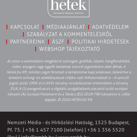
KAPCSOLAT
MÉDIAAJÁNLAT
ADATVÉDELEM
SZABÁLYZAT A KOMMENTELÉSRŐL
PARTNEREINK
ÁSZF
POLITIKAI HIRDETÉSEK
WEBSHOP TÁJÉKOZTATÓ
Az ezen a weboldalon megjelenő szövegek, grafikák, képek, hangfelvételek,
video anyagok vagy egyéb tartalmak szerzői jogvédelem alatt állnak. A
Hetek.hu Kft. minden jogot fenntart a tartalommal kapcsolatosan, beleértve a
tartalom szöveg- és adatbányászat céljára való felhasználását is – A szerzői
jogról szóló 1999. évi LXXVI. törvény rendelkezései értelmében a törvény
35/A. § (1) paragrafusa és a digitális szolgáltatások piacairól szóló európai
irányelv (Az Európai Parlament és a Tanács (EU) 2019/790 Irányelve) 4. cikke
alapján. © 2026 HETEK.HU Kft.
Nemzeti Média - és Hírközlési Hatóság, 1525 Budapest,
Pf. 75. | +36 1 457 7100 (telefon) | +36 1 356 5520