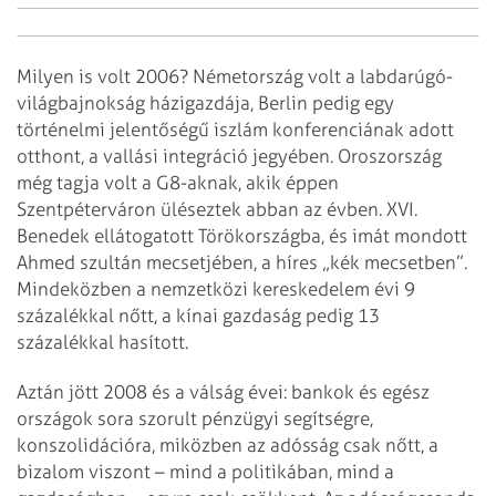
Milyen is volt 2006? Németország volt a labdarúgó-
világbajnokság házigazdája, Berlin pedig egy
történelmi jelentőségű iszlám konferenciának adott
otthont, a vallási integráció jegyében. Oroszország
még tagja volt a G8-aknak, akik éppen
Szentpéterváron üléseztek abban az évben. XVI.
Benedek ellátogatott Törökországba, és imát mondott
Ahmed szultán mecsetjében, a híres „kék mecsetben”.
Mindeközben a nemzetközi kereskedelem évi 9
százalékkal nőtt, a kínai gazdaság pedig 13
százalékkal hasított.
Aztán jött 2008 és a válság évei: bankok és egész
országok sora szorult pénzügyi segítségre,
konszolidációra, miközben az adósság csak nőtt, a
bizalom viszont – mind a politikában, mind a