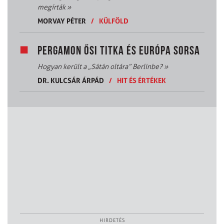
megírták
»
MORVAY PÉTER
/
KÜLFÖLD
PERGAMON ŐSI TITKA ÉS EURÓPA SORSA
Hogyan került a „Sátán oltára” Berlinbe?
»
DR. KULCSÁR ÁRPÁD
/
HIT ÉS ÉRTÉKEK
HIRDETÉS