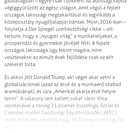
gazdaságban – egyre csak csökkent. Az adósságcsapda
végiggyűrűzött az egész világon, amit végül a fejlett
országok lakossági megtakarításai és leginkább a
középosztály nyugdíjalapjai bántak. Most, 2016-ban –
folytatja a Der Spiegel szerkesztőségi cikke – ott
tartunk, hogy a „nyugati világ” a munkahelyeket, a
prosperitást és gyermekei jövőjét félti. A fejlett
országok lakossága úgy tekint magára, mint
vesztesekre: az elmúlt évek fejlődése csak az elit
szekerét tolta.
És akkor jött Donald Trump, aki véget akar vetni a
globalizációnak (azaz az áruk és a munkaerő szabad
áramlásának), és újra „Amerikát akarja első helyre
tenni”. A válaszra sem kellett sokat várni: Kína
vezetésével a térség 21 államát összefogó Ázsiai és
Csendes-óceáni Gazdasági Együttműködés (APEC)
máris hitet tett amellett, hogy ők bizony nem hagyják,
hogy a szabadkereskedelmet felszámolja a