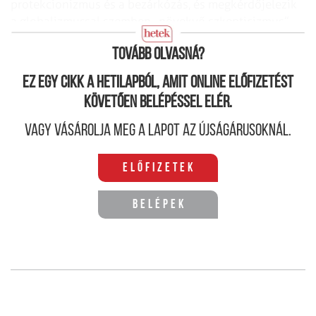
protekcionizmus és a bezárkózás, és megkérdőjelezik
a globalizmussal szemben „növekvő szkepticizmus”
létjogosultságát is.
Tovább olvasná?
Ez egy cikk a hetilapból, amit online előfizetést
követően belépéssel elér.
Vagy vásárolja meg a lapot az újságárusoknál.
Előfizetek
Belépek