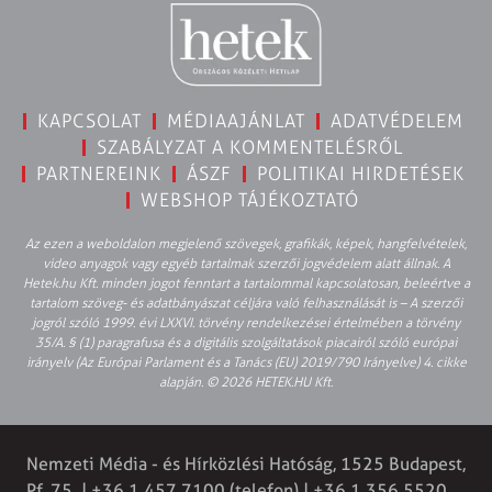
KAPCSOLAT
MÉDIAAJÁNLAT
ADATVÉDELEM
SZABÁLYZAT A KOMMENTELÉSRŐL
PARTNEREINK
ÁSZF
POLITIKAI HIRDETÉSEK
WEBSHOP TÁJÉKOZTATÓ
Az ezen a weboldalon megjelenő szövegek, grafikák, képek, hangfelvételek,
video anyagok vagy egyéb tartalmak szerzői jogvédelem alatt állnak. A
Hetek.hu Kft. minden jogot fenntart a tartalommal kapcsolatosan, beleértve a
tartalom szöveg- és adatbányászat céljára való felhasználását is – A szerzői
jogról szóló 1999. évi LXXVI. törvény rendelkezései értelmében a törvény
35/A. § (1) paragrafusa és a digitális szolgáltatások piacairól szóló európai
irányelv (Az Európai Parlament és a Tanács (EU) 2019/790 Irányelve) 4. cikke
alapján. © 2026 HETEK.HU Kft.
Nemzeti Média - és Hírközlési Hatóság, 1525 Budapest,
Pf. 75. | +36 1 457 7100 (telefon) | +36 1 356 5520