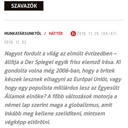
SZAVAZÓK
MUNKATÁRSUNKTÓL
/
HÁTTÉR
2016. 11. 25. (XX/47)
2016. 12. 02.
Nagyot fordult a világ az elmúlt évtizedben –
állítja a Der Spiegel egyik friss elemző írása. Ki
gondolta volna még 2006-ban, hogy a britek
készek lesznek elhagyni az Európai Uniót, vagy
hogy egy populista milliárdos lesz az Egyesült
Államok elnöke? A főbb változások motorja a
német lap szerint maga a globalizmus, amit
inkább meg kellene szelidíteni, mintsem
végképp eltörölni.