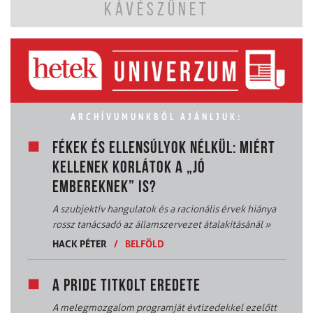
KÁVÉSZÜNET
ARCHÍVUMUNKBÓL AJÁNLJUK:
FÉKEK ÉS ELLENSÚLYOK NÉLKÜL: MIÉRT
KELLENEK KORLÁTOK A „JÓ
EMBEREKNEK” IS?
A szubjektív hangulatok és a racionális érvek hiánya
rossz tanácsadó az államszervezet átalakításánál
»
HACK PÉTER
/
BELFÖLD
A PRIDE TITKOLT EREDETE
A melegmozgalom programját évtizedekkel ezelőtt