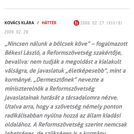
KOVÁCS KLÁRA
/
HÁTTÉR
2009. 02. 27. (XIII/9)
2009. 02. 28.
„Nincsen nálunk a bölcsek köve” – fogalmazott
Békesi László, a Reformszövetség szakértője,
bevallva: nem tudják a megoldást a kialakult
válságra, de javaslatuk „életképesebb”, mint a
kormányé. „Dermesztőnek” nevezte a
miniszterelnök a Reformszövetség
javaslatainak hatását a társadalomra nézve.
Utalva arra, hogy a szövetség némely ponton
radikálisabban nyúlna hozzá az állam kiadási
oldalához. A Reformszövetség szerint nemcsak
lehetséges, de szükséges is a kormány