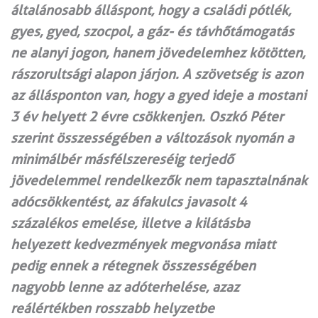
általánosabb álláspont, hogy a családi pótlék,
gyes, gyed, szocpol, a gáz- és távhőtámogatás
ne alanyi jogon, hanem jövedelemhez kötötten,
rászorultsági alapon járjon. A szövetség is azon
az állásponton van, hogy a gyed ideje a mostani
3 év helyett 2 évre csökkenjen. Oszkó Péter
szerint összességében a változások nyomán a
minimálbér másfélszereséig terjedő
jövedelemmel rendelkezők nem tapasztalnának
adócsökkentést, az áfakulcs javasolt 4
százalékos emelése, illetve a kilátásba
helyezett kedvezmények megvonása miatt
pedig ennek a rétegnek összességében
nagyobb lenne az adóterhelése, azaz
reálértékben rosszabb helyzetbe