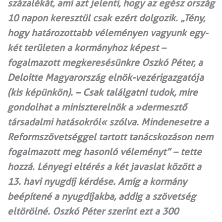
százalékát, ami azt jelenti, hogy az egész ország
10 napon keresztül csak ezért dolgozik. „Tény,
hogy határozottabb véleményen vagyunk egy-
két területen a kormányhoz képest –
fogalmazott megkeresésünkre Oszkó Péter, a
Deloitte Magyarország elnök-vezérigazgatója
(kis képünkön). – Csak találgatni tudok, mire
gondolhat a miniszterelnök a »dermesztő
társadalmi hatásokról« szólva. Mindenesetre a
Reformszövetséggel tartott tanácskozáson nem
fogalmazott meg hasonló véleményt” – tette
hozzá. Lényegi eltérés a két javaslat között a
13. havi nyugdíj kérdése. Amíg a kormány
beépítené a nyugdíjakba, addig a szövetség
eltörölné. Oszkó Péter szerint ezt a 300