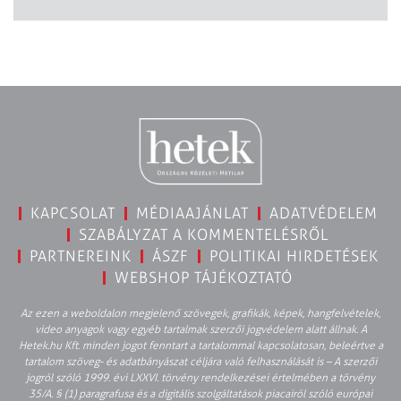
KAPCSOLAT
MÉDIAAJÁNLAT
ADATVÉDELEM
SZABÁLYZAT A KOMMENTELÉSRŐL
PARTNEREINK
ÁSZF
POLITIKAI HIRDETÉSEK
WEBSHOP TÁJÉKOZTATÓ
Az ezen a weboldalon megjelenő szövegek, grafikák, képek, hangfelvételek,
video anyagok vagy egyéb tartalmak szerzői jogvédelem alatt állnak. A
Hetek.hu Kft. minden jogot fenntart a tartalommal kapcsolatosan, beleértve a
tartalom szöveg- és adatbányászat céljára való felhasználását is – A szerzői
jogról szóló 1999. évi LXXVI. törvény rendelkezései értelmében a törvény
35/A. § (1) paragrafusa és a digitális szolgáltatások piacairól szóló európai