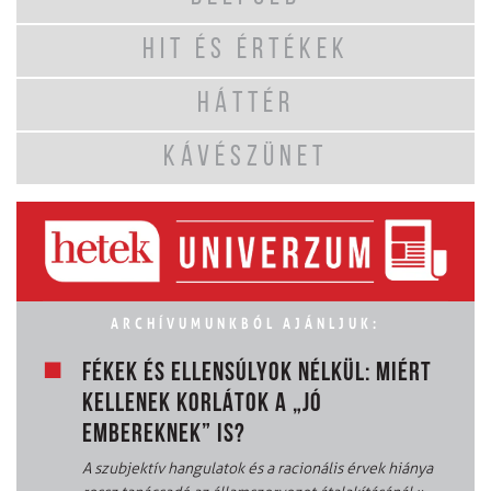
HIT ÉS ÉRTÉKEK
HÁTTÉR
KÁVÉSZÜNET
ARCHÍVUMUNKBÓL AJÁNLJUK:
FÉKEK ÉS ELLENSÚLYOK NÉLKÜL: MIÉRT
KELLENEK KORLÁTOK A „JÓ
EMBEREKNEK” IS?
A szubjektív hangulatok és a racionális érvek hiánya