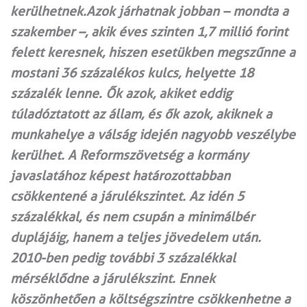
kerülhetnek.Azok járhatnak jobban – mondta a
szakember –, akik éves szinten 1,7 millió forint
felett keresnek, hiszen esetükben megszűnne a
mostani 36 százalékos kulcs, helyette 18
százalék lenne. Ők azok, akiket eddig
túladóztatott az állam, és ők azok, akiknek a
munkahelye a válság idején nagyobb veszélybe
kerülhet. A Reformszövetség a kormány
javaslatához képest határozottabban
csökkentené a járulékszintet. Az idén 5
százalékkal, és nem csupán a minimálbér
duplájáig, hanem a teljes jövedelem után.
2010-ben pedig további 3 százalékkal
mérséklődne a járulékszint. Ennek
köszönhetően a költségszintre csökkenhetne a