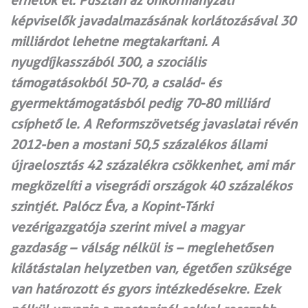
érhetők el. Pusztán az önkormányzati
képviselők javadalmazásának korlátozásával 30
milliárdot lehetne megtakarítani. A
nyugdíjkasszából 300, a szociális
támogatásokból 50-70, a család- és
gyermektámogatásból pedig 70-80 milliárd
csíphető le. A Reformszövetség javaslatai révén
2012-ben a mostani 50,5 százalékos állami
újraelosztás 42 százalékra csökkenhet, ami már
megközelíti a visegrádi országok 40 százalékos
szintjét. Palócz Éva, a Kopint-Tárki
vezérigazgatója szerint mivel a magyar
gazdaság – válság nélkül is – meglehetősen
kilátástalan helyzetben van, égetően szüksége
van határozott és gyors intézkedésekre. Ezek