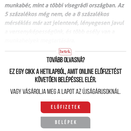
munkabér, mint a többi visegrádi országban. Az
5 százalékos még nem, de a 8 százalékos
mérséklés már azt jelentené, lényegesen javul
a versenyképességünk, és több esély van a
munkahelyek megtartására.
Tovább olvasná?
Ez egy cikk a hetilapból, amit online előfizetést
követően belépéssel elér.
Vagy vásárolja meg a lapot az újságárusoknál.
Előfizetek
Belépek