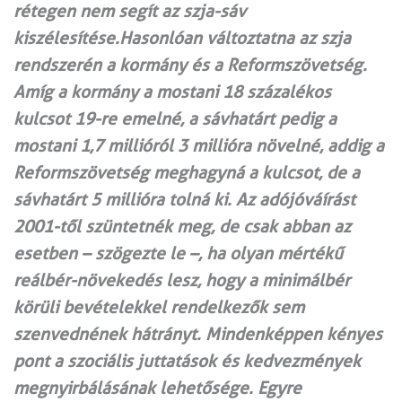
rétegen nem segít az szja-sáv
kiszélesítése.Hasonlóan változtatna az szja
rendszerén a kormány és a Reformszövetség.
Amíg a kormány a mostani 18 százalékos
kulcsot 19-re emelné, a sávhatárt pedig a
mostani 1,7 millióról 3 millióra növelné, addig a
Reformszövetség meghagyná a kulcsot, de a
sávhatárt 5 millióra tolná ki. Az adójóváírást
2001-től szüntetnék meg, de csak abban az
esetben – szögezte le –, ha olyan mértékű
reálbér-növekedés lesz, hogy a minimálbér
körüli bevételekkel rendelkezők sem
szenvednének hátrányt. Mindenképpen kényes
pont a szociális juttatások és kedvezmények
megnyirbálásának lehetősége. Egyre