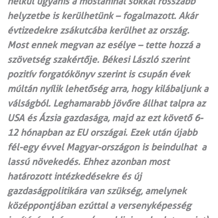
nélkül ugyanis a mostaninál sokkal rosszabb
helyzetbe is kerülhetünk – fogalmazott. Akár
évtizedekre zsákutcába kerülhet az ország.
Most ennek megvan az esélye – tette hozzá a
szövetség szakértője. Békesi László szerint
pozitív forgatókönyv szerint is csupán évek
múltán nyílik lehetőség arra, hogy kilábaljunk a
válságból. Leghamarabb jövőre állhat talpra az
USA és Ázsia gazdasága, majd az ezt követő 6-
12 hónapban az EU országai. Ezek után újabb
fél-egy évvel Magyar-országon is beindulhat a
lassú növekedés. Ehhez azonban most
határozott intézkedésekre és új
gazdaságpolitikára van szükség, amelynek
középpontjában ezúttal a versenyképesség