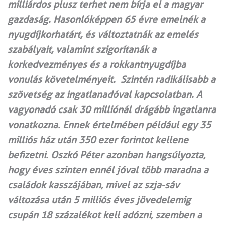
milliárdos plusz terhet nem bírja el a magyar
gazdaság. Hasonlóképpen 65 évre emelnék a
nyugdíjkorhatárt, és változtatnák az emelés
szabályait, valamint szigorítanák a
korkedvezményes és a rokkantnyugdíjba
vonulás követelményeit. Szintén radikálisabb a
szövetség az ingatlanadóval kapcsolatban. A
vagyonadó csak 30 milliónál drágább ingatlanra
vonatkozna. Ennek értelmében például egy 35
milliós ház után 350 ezer forintot kellene
befizetni. Oszkó Péter azonban hangsúlyozta,
hogy éves szinten ennél jóval több maradna a
családok kasszájában, mivel az szja-sáv
változása után 5 milliós éves jövedelemig
csupán 18 százalékot kell adózni, szemben a