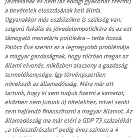
javításának és nem (az eddigi gyakorlat szerint)
a bevételek elosztásának kell állnia.
Ugyanakkor más eszközökre is szükség van:
szigorú fiskális és jövedelempolitikára és az ezt
támogató monetáris politikára – tette hozzá.
Palócz Éva szerint az a legnagyobb problémája
a magyar gazdaságnak, hogy túlzóan magas az
állami elvonás, miközben alacsony a gazdaság
termelékenysége, így törvényszerűen
növekszik az államadósság. Mára már ott
tartunk, hogy ki sem tudjuk fizetni a kamatot,
eközben nem jutunk új hitelekhez, mivel senki
sem hajlandó finanszírozni a magyar államot. Az
államadósság ma már eléri a GDP 73 százalékát
„a törlesztőrészlet” pedig éves szinten a 4