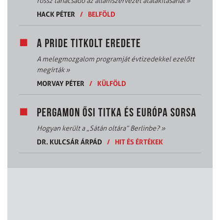
rossz tanácsadó az államszervezet átalakításánál
»
HACK PÉTER
/
BELFÖLD
A PRIDE TITKOLT EREDETE
A melegmozgalom programját évtizedekkel ezelőtt
megírták
»
MORVAY PÉTER
/
KÜLFÖLD
PERGAMON ŐSI TITKA ÉS EURÓPA SORSA
Hogyan került a „Sátán oltára” Berlinbe?
»
DR. KULCSÁR ÁRPÁD
/
HIT ÉS ÉRTÉKEK