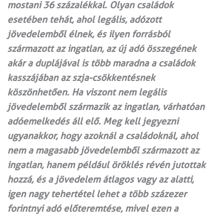
mostani 36 százalékkal. Olyan családok
esetében tehát, ahol legális, adózott
jövedelemből élnek, és ilyen forrásból
származott az ingatlan, az új adó összegének
akár a duplájával is több maradna a családok
kasszájában az szja-csökkentésnek
köszönhetően. Ha viszont nem legális
jövedelemből származik az ingatlan, várhatóan
adóemelkedés áll elő. Meg kell jegyezni
ugyanakkor, hogy azoknál a családoknál, ahol
nem a magasabb jövedelemből származott az
ingatlan, hanem például öröklés révén jutottak
hozzá, és a jövedelem átlagos vagy az alatti,
igen nagy tehertétel lehet a több százezer
forintnyi adó előteremtése, mivel ezen a