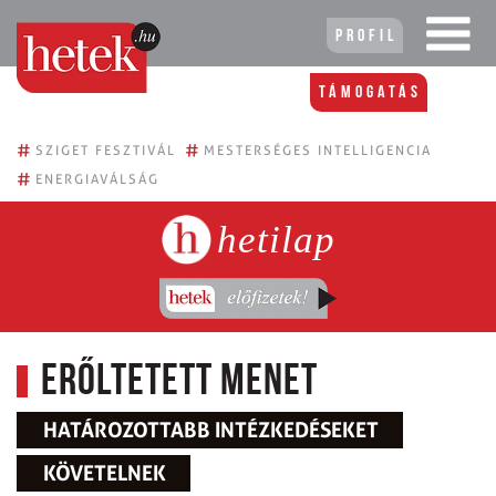
Profil
Támogatás
#
#
SZIGET FESZTIVÁL
MESTERSÉGES INTELLIGENCIA
#
ENERGIAVÁLSÁG
hetilap
Erőltetett menet
HATÁROZOTTABB INTÉZKEDÉSEKET
KÖVETELNEK