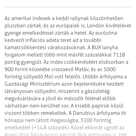
Az amerikai indexek a keddi rallynak köszönhetően
pluszban zártak, és az európaiak is, London kivételével
gyenge emelkedéssel zárták a hetet. Az eurózóna
kedvező inflációs adata teret ad a további
kamatcsökkentési várakozásoknak. A BUX lanyha
forgalom mellett több mint másfél százalékkal 7118
pontig gyengült.
Az index csökkenéséért elsősorban a
900 forint közelébe visszaeső Matáv, és az 5000
forintig süllyedő Mol volt felelős. Utóbbi árfolyama a
Gazdasági Minisztérium azon bejelentésére kezdett
látványosan süllyedni, miszerint a gázüzletág
megvásárlására a jövő év második felénél előbb
várhatóan nem kerülhet sor. A kisebb papírok közül
viszont többen remekeltek. A Danubius árfolyama öt
hónapja nem látott magasságba, 3100 forintig
emelkedett (+14,8 százalék). Közel ekkorát ugrott az
Arago által felvásárolni készült Pick árfolyama is. Hét