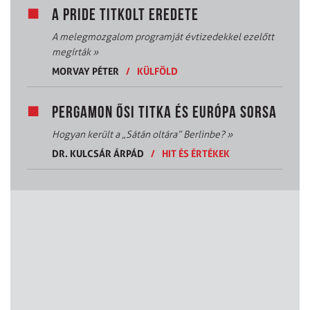
A PRIDE TITKOLT EREDETE
A melegmozgalom programját évtizedekkel ezelőtt
megírták
»
MORVAY PÉTER
/
KÜLFÖLD
PERGAMON ŐSI TITKA ÉS EURÓPA SORSA
Hogyan került a „Sátán oltára” Berlinbe?
»
DR. KULCSÁR ÁRPÁD
/
HIT ÉS ÉRTÉKEK