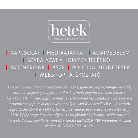
KAPCSOLAT
MÉDIAAJÁNLAT
ADATVÉDELEM
SZABÁLYZAT A KOMMENTELÉSRŐL
PARTNEREINK
ÁSZF
POLITIKAI HIRDETÉSEK
WEBSHOP TÁJÉKOZTATÓ
Az ezen a weboldalon megjelenő szövegek, grafikák, képek, hangfelvételek,
video anyagok vagy egyéb tartalmak szerzői jogvédelem alatt állnak. A
Hetek.hu Kft. minden jogot fenntart a tartalommal kapcsolatosan, beleértve a
tartalom szöveg- és adatbányászat céljára való felhasználását is – A szerzői
jogról szóló 1999. évi LXXVI. törvény rendelkezései értelmében a törvény
35/A. § (1) paragrafusa és a digitális szolgáltatások piacairól szóló európai
irányelv (Az Európai Parlament és a Tanács (EU) 2019/790 Irányelve) 4. cikke
alapján. © 2026 HETEK.HU Kft.