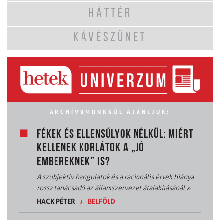
HÁTTÉR
KÁVÉSZÜNET
ARCHÍVUMUNKBÓL AJÁNLJUK:
FÉKEK ÉS ELLENSÚLYOK NÉLKÜL: MIÉRT
KELLENEK KORLÁTOK A „JÓ
EMBEREKNEK” IS?
A szubjektív hangulatok és a racionális érvek hiánya
rossz tanácsadó az államszervezet átalakításánál
»
HACK PÉTER
/
BELFÖLD