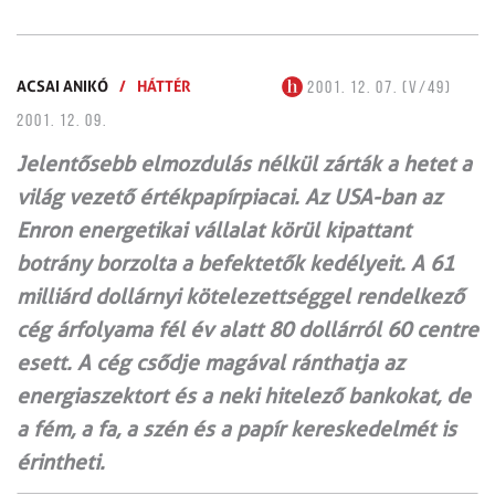
ACSAI ANIKÓ
/
HÁTTÉR
2001. 12. 07. (V/49)
2001. 12. 09.
Jelentősebb elmozdulás nélkül zárták a hetet a
világ vezető értékpapírpiacai. Az USA-ban az
Enron energetikai vállalat körül kipattant
botrány borzolta a befektetők kedélyeit. A 61
milliárd dollárnyi kötelezettséggel rendelkező
cég árfolyama fél év alatt 80 dollárról 60 centre
esett. A cég csődje magával ránthatja az
energiaszektort és a neki hitelező bankokat, de
a fém, a fa, a szén és a papír kereskedelmét is
érintheti.