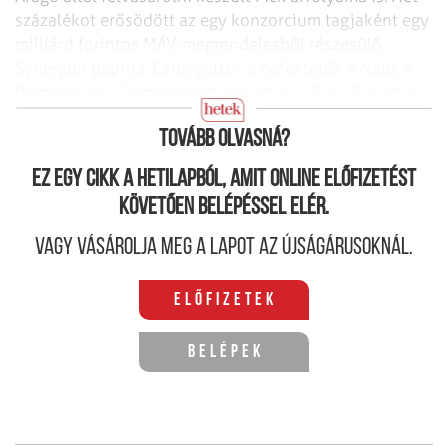
százalékot erősödött az egy konzorcium tagjaként egy
milliárd forintos MÁV-megrendelesből részesülő
Synergon papírja. Csipegették a befektetők a Nabi, a
Prímagáz és a Démász részvényeit is, 7,5, 10,5, illetve
3,5 százalékkal tornázva fel azok árát.
Tovább olvasná?
Ez egy cikk a hetilapból, amit online előfizetést
követően belépéssel elér.
Vagy vásárolja meg a lapot az újságárusoknál.
Előfizetek
Belépek