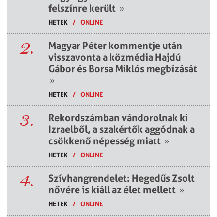
felszínre került
»
HETEK
/
ONLINE
2.
Magyar Péter kommentje után
visszavonta a közmédia Hajdú
Gábor és Borsa Miklós megbízását
»
HETEK
/
ONLINE
3.
Rekordszámban vándorolnak ki
Izraelből, a szakértők aggódnak a
csökkenő népesség miatt
»
HETEK
/
ONLINE
4.
Szívhangrendelet: Hegedűs Zsolt
nővére is kiáll az élet mellett
»
HETEK
/
ONLINE