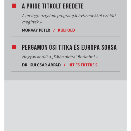
A PRIDE TITKOLT EREDETE
A melegmozgalom programját évtizedekkel ezelőtt
megírták
»
MORVAY PÉTER
/
KÜLFÖLD
PERGAMON ŐSI TITKA ÉS EURÓPA SORSA
Hogyan került a „Sátán oltára” Berlinbe?
»
DR. KULCSÁR ÁRPÁD
/
HIT ÉS ÉRTÉKEK