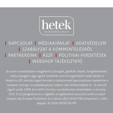
KAPCSOLAT
MÉDIAAJÁNLAT
ADATVÉDELEM
SZABÁLYZAT A KOMMENTELÉSRŐL
PARTNEREINK
ÁSZF
POLITIKAI HIRDETÉSEK
WEBSHOP TÁJÉKOZTATÓ
Az ezen a weboldalon megjelenő szövegek, grafikák, képek, hangfelvételek,
video anyagok vagy egyéb tartalmak szerzői jogvédelem alatt állnak. A
Hetek.hu Kft. minden jogot fenntart a tartalommal kapcsolatosan, beleértve a
tartalom szöveg- és adatbányászat céljára való felhasználását is – A szerzői
jogról szóló 1999. évi LXXVI. törvény rendelkezései értelmében a törvény
35/A. § (1) paragrafusa és a digitális szolgáltatások piacairól szóló európai
irányelv (Az Európai Parlament és a Tanács (EU) 2019/790 Irányelve) 4. cikke
alapján. © 2026 HETEK.HU Kft.