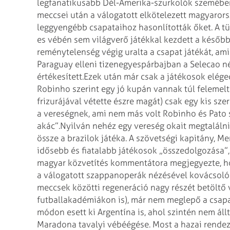
legfanatikusabb Dél-Amerika-szurkolók szemébe
meccsei után a válogatott elkötelezett magyarorsz
leggyengébb csapataihoz hasonlították őket.
A t
es vébén sem világverő játékkal kezdett a későbbi
reménytelenség végig uralta a csapat játékát, ami
Paraguay elleni tizenegyespárbajban a Selecao né
értékesített.
Ezek után már csak a játékosok eléged
Robinho szerint egy jó kupán vannak túl felemelt 
frizurájával vétette észre magát) csak egy kis sze
a vereségnek, ami nem más volt Robinho és Pato sz
akác”.
Nyilván nehéz egy vereség okait megtalálni,
össze a brazilok játéka. A szövetségi kapitány, M
idősebb és fiatalabb játékosok „összedolgozása”, 
magyar közvetítés kommentátora megjegyezte, hogy
a válogatott szappanoperák nézésével kovácsolódi
meccsek közötti regeneráció nagy részét betöltő 
futballakadémiákon is), már nem meglepő a csapa
módon esett ki Argentína is, ahol szintén nem állt
Maradona tavalyi vébéégése. Most a hazai rendez