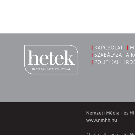
KAPCSOLAT
M
SZABÁLYZAT A 
POLITIKAI HIRD
Nemzeti Média - és Hí
www.nmhh.hu
Alapító-főszerkesztő: N