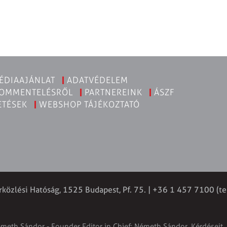
ÉDIAAJÁNLAT
ADATVÉDELEM
KOMMENTELÉSRŐL
PARTNEREINK
ÁSZF
ETÉSEK
WEBSHOP TÁJÉKOZTATÓ
rközlési Hatóság, 1525 Budapest, Pf. 75. | +36 1 457 7100 (te
émeth Sándor - Founder Editor in Chief: Németh Sándor. Kérdéseit, 