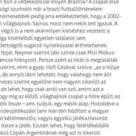
n bűn a védekezés.
De milyen Brazília? A csapat első
ági szurkolói már a brazil futballtörténelem
ürelmesebbek pedig arra emlékeztettek, hogy a 2002-
 világbajnok. Sajnos, most nem nekik lett igazuk. A
 végül is a nem akármilyen kieséshez vezetett: a
gy kísérletből egyetlen találatot sem
ettségtől sugárzó nyilatkozatai érthetetlenek:
fejjel. Neymar szerint (aki szinte csak Misi Mókus-
rencse hiányzott. Persze azért az okát is megtalálták
erint, mint a gyep. Hofi Gézával szólva: „az a hülye
 de annyit látni lehetett, hogy valahogy nem állt
enezes szerint egyelőre nem nagyon sikerült az
de lehet, hogy csak arról van szó, amint azt a
 míg az előző, világbajnok csapat a hitre épült, ez
k össze – ami, tudjuk, egy másik alap. Hozzátéve a
videojátékozást (ami már tért hódított a magyar
t kétdimenziós, vagyis egysíkú játéka.
Hasonló
 össze a játék. Ezután lehet, hogy felértékelődik
ésű Copán Argentínának még azt is sikerült