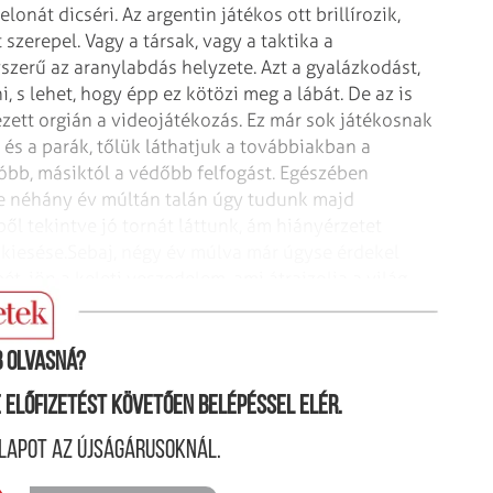
onát dicséri. Az argentin játékos ott brillírozik,
szerepel. Vagy a társak, vagy a taktika a
zerű az aranylabdás helyzete. Azt a gyalázkodást,
 s lehet, hogy épp ez kötözi meg a lábát. De az is
ezett orgián a videojátékozás. Ez már sok játékosnak
és a parák, tőlük láthatjuk a továbbiakban a
dóbb, másiktól a védőbb felfogást. Egészében
e néhány év múltán talán úgy tudunk majd
ől tekintve jó tornát láttunk, ám hiányérzetet
 kiesése.
Sebaj, négy év múlva már úgyse érdekel
t, jön a keleti veszedelem, ami átrajzolja a világ
 olvasná?
ne előfizetést követően belépéssel elér.
lapot az újságárusoknál.