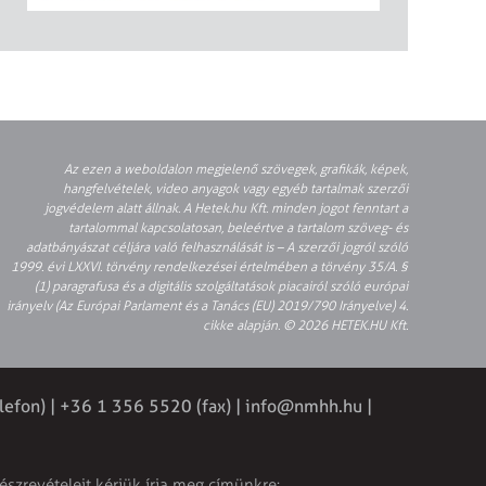
Az ezen a weboldalon megjelenő szövegek, grafikák, képek,
hangfelvételek, video anyagok vagy egyéb tartalmak szerzői
jogvédelem alatt állnak. A Hetek.hu Kft. minden jogot fenntart a
tartalommal kapcsolatosan, beleértve a tartalom szöveg- és
adatbányászat céljára való felhasználását is – A szerzői jogról szóló
1999. évi LXXVI. törvény rendelkezései értelmében a törvény 35/A. §
(1) paragrafusa és a digitális szolgáltatások piacairól szóló európai
irányelv (Az Európai Parlament és a Tanács (EU) 2019/790 Irányelve) 4.
cikke alapján. © 2026 HETEK.HU Kft.
lefon) | +36 1 356 5520 (fax) |
info@nmhh.hu
|
észrevételeit kérjük írja meg címünkre: