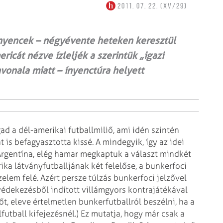
2011. 07. 22. (XV/29)
 ínyencek – négyévente heteken keresztül
icát nézve ízleljék a szerintük „igazi
ínvonala miatt – ínyenctúra helyett
ad a dél-amerikai futballmiliő, ami idén szintén
t is befagyasztotta kissé. A mindegyik, így az idei
y Argentína, elég hamar megkaptuk a választ mindkét
ika látványfutballjának két felelőse, a bunkerfoci
zelem felé.
Azért persze túlzás bunkerfoci jelzővel
 védekezésből indított villámgyors kontrajátékával
őt, eleve értelmetlen bunkerfutballról beszélni, ha a
futball kifejezésnél.) Ez mutatja, hogy már csak a