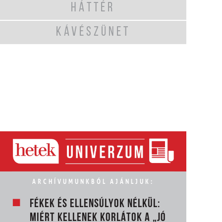
HÁTTÉR
KÁVÉSZÜNET
ARCHÍVUMUNKBÓL AJÁNLJUK:
FÉKEK ÉS ELLENSÚLYOK NÉLKÜL:
MIÉRT KELLENEK KORLÁTOK A „JÓ