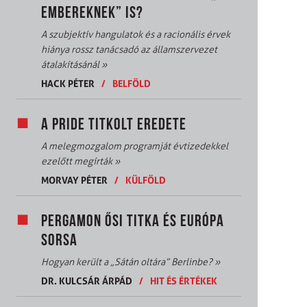
EMBEREKNEK” IS?
A szubjektív hangulatok és a racionális érvek
hiánya rossz tanácsadó az államszervezet
átalakításánál
»
HACK PÉTER
/
BELFÖLD
A PRIDE TITKOLT EREDETE
A melegmozgalom programját évtizedekkel
ezelőtt megírták
»
MORVAY PÉTER
/
KÜLFÖLD
PERGAMON ŐSI TITKA ÉS EURÓPA
SORSA
Hogyan került a „Sátán oltára” Berlinbe?
»
DR. KULCSÁR ÁRPÁD
/
HIT ÉS ÉRTÉKEK