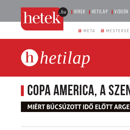
Hírek
Hetilap
Videók
#
#
META
MESTERSÉ
hetilap
Copa America, a sz
MIÉRT BÚCSÚZOTT IDŐ ELŐTT ARGE