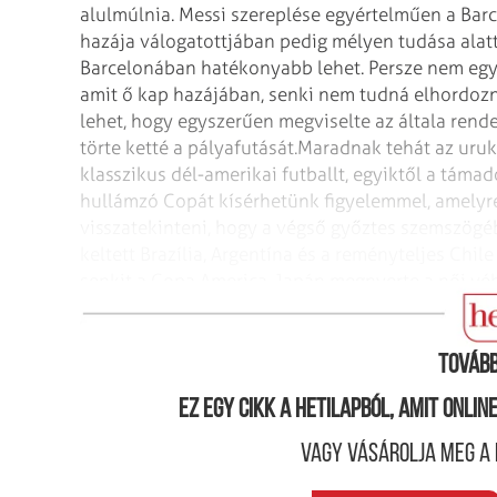
alulmúlnia. Messi szereplése egyértelműen a Barcel
hazája válogatottjában pedig mélyen tudása alatt 
Barcelonában hatékonyabb lehet. Persze nem egys
amit ő kap hazájában, senki nem tudná elhordozni,
lehet, hogy egyszerűen megviselte az általa rend
törte ketté a pályafutását.
Maradnak tehát az uruk 
klasszikus dél-amerikai futballt, egyiktől a táma
hullámzó Copát kísérhetünk figyelemmel, amelyr
visszatekinteni, hogy a végső győztes szemszögéb
keltett Brazília, Argentína és a reményteljes Chile
senkit a Copa America, Japán megnyerte a női vébé
futballtérképét is. Ezek után jöjjön az Ázsia Kupa!
Tovább
Ez egy cikk a hetilapból, amit onli
Vagy vásárolja meg a 