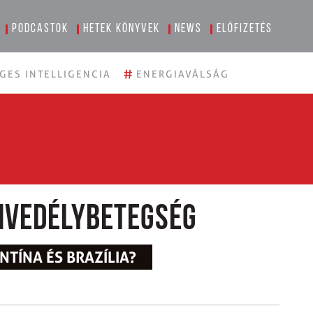
Podcastok
Hetek könyvek
News
Előfizetés
#
GES INTELLIGENCIA
ENERGIAVÁLSÁG
envedélybetegség
NTÍNA ÉS BRAZÍLIA?