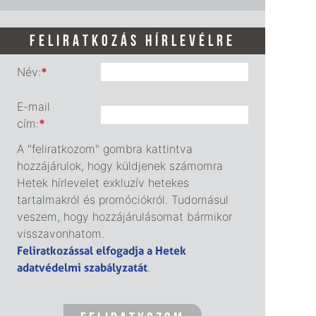
FELIRATKOZÁS HÍRLEVÉLRE
Név:
*
E-mail
cím:
*
A "feliratkozom" gombra kattintva
hozzájárulok, hogy küldjenek számomra
Hetek hírlevelet exkluzív hetekes
tartalmakról és promóciókról. Tudomásul
veszem, hogy hozzájárulásomat bármikor
visszavonhatom.
Feliratkozással elfogadja a Hetek
adatvédelmi szabályzatát
.