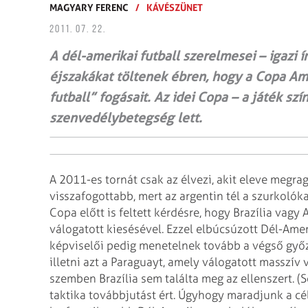
MAGYARY FERENC
/
KÁVÉSZÜNET
2011. 07. 22.
A dél-amerikai futball szerelmesei – igazi
éjszakákat töltenek ébren, hogy a Copa Amer
futball” fogásait. Az idei Copa – a játék sz
szenvedélybetegség lett.
A 2011-es tornát csak az élvezi, akit eleve megrag
visszafogottabb, mert az argentin tél a szurkolóka
Copa előtt is feltett kérdésre, hogy Brazília vag
válogatott kiesésével. Ezzel elbúcsúzott Dél-Amer
képviselői pedig menetelnek tovább a végső győ
illetni azt a Paraguayt, amely válogatott masszív
szemben Brazília sem találta meg az ellenszert. (S
taktika továbbjutást ért. Úgyhogy maradjunk a cél