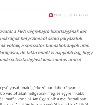
2010. 10. 22. (XIV/42)
vazatát a FIFA végrehajtó bizottságának két
jnokságok helyszíneiről szóló pályázatok
rók voltak, a sorozatos bundabotrányok után
arúgásra, de talán ennél is nagyobb baj, hogy
omácia tisztaságával kapcsolatos utolsó
 legsúlyosabbnak ígérkező bundabotrányának
abb vádlottakat hallgatnak meg, és egyre inkább
si maffia vonalai. Ám úgy tűnik a mai futballban
tóak. A sokáig korrektségéről ismert FIFA körül