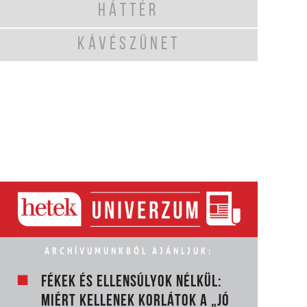
HÁTTÉR
KÁVÉSZÜNET
ARCHÍVUMUNKBÓL AJÁNLJUK:
FÉKEK ÉS ELLENSÚLYOK NÉLKÜL:
MIÉRT KELLENEK KORLÁTOK A „JÓ