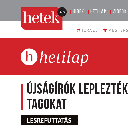
Hírek
Hetilap
Videók
#
#
IZRAEL
MESTERS
hetilap
Újságírók leplezték
tagokat
LESREFUTTATÁS