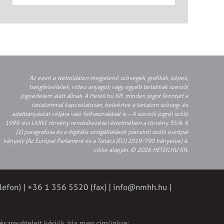
Az ezen a weboldalon megjelenő szövegek, grafikák, képek,
hangfelvételek, video anyagok vagy egyéb tartalmak szerzői
jogvédelem alatt állnak. A Hetek.hu Kft. minden jogot fenntart a
tartalommal kapcsolatosan, beleértve a tartalom szöveg- és
adatbányászat céljára való felhasználását is – A szerzői jogról szóló
1999. évi LXXVI. törvény rendelkezései értelmében a törvény 35/A. §
(1) paragrafusa és a digitális szolgáltatások piacairól szóló európai
irányelv (Az Európai Parlament és a Tanács (EU) 2019/790 Irányelve) 4.
cikke alapján. © 2026 HETEK.HU Kft.
lefon) | +36 1 356 5520 (fax) |
info@nmhh.hu
|
észrevételeit kérjük írja meg címünkre: