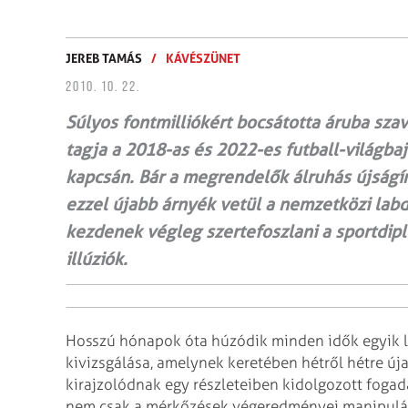
JEREB TAMÁS
/
KÁVÉSZÜNET
2010. 10. 22.
Súlyos fontmilliókért bocsátotta áruba sza
tagja a 2018-as és 2022-es futball-világba
kapcsán. Bár a megrendelők álruhás újságí
ezzel újabb árnyék vetül a nemzetközi labd
kezdenek végleg szertefoszlani a sportdipl
illúziók.
Hosszú hónapok óta húzódik minden idők egyik
kivizsgálása, amelynek keretében hétről hétre új
kirajzolódnak egy részleteiben kidolgozott fogadá
nem csak a mérkőzések végeredményei manipulálha