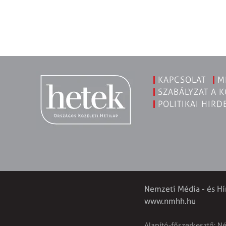
KAPCSOLAT
M
SZABÁLYZAT A 
POLITIKAI HIRD
Nemzeti Média - és Hí
www.nmhh.hu
Alapító-főszerkesztő: N