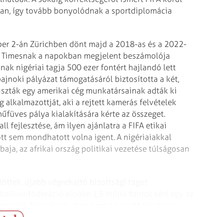
ban, így tovább bonyolódnak a sportdiplomácia
er 2-án Zürichben dönt majd a 2018-as és a 2022-
ay Timesnak a napokban megjelent beszámolója
ak nigériai tagja 500 ezer fontért hajlandó lett
bajnoki pályázat támogatásáról biztosította a két,
liszták egy amerikai cég munkatársainak adták ki
 alkalmazottját, aki a rejtett kamerás felvételek
űfüves pálya kialakítására kérte az összeget.
 fejlesztése, ám ilyen ajánlatra a FIFA etikai
t sem mondhatott volna igent. A nigériaiakkal
ja, az afrikai ország politikai vezetése túlságosan
töttek, újabb végrehajtó bizottsági tagot
ballkonföderáció elnöke 1,5 millió fontot kért egy az
zármazású Temarii egy meg nem nevezett akadémia