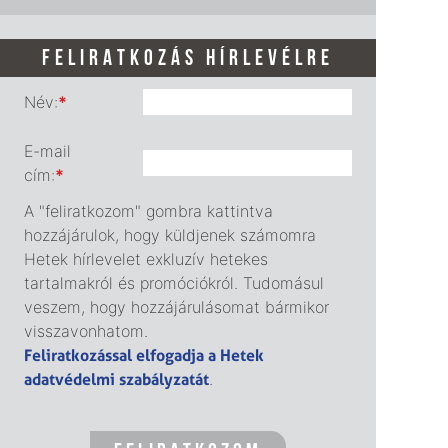
FELIRATKOZÁS HÍRLEVÉLRE
Név:
*
E-mail
cím:
*
A "feliratkozom" gombra kattintva
hozzájárulok, hogy küldjenek számomra
Hetek hírlevelet exkluzív hetekes
tartalmakról és promóciókról. Tudomásul
veszem, hogy hozzájárulásomat bármikor
visszavonhatom.
Feliratkozással elfogadja a Hetek
adatvédelmi szabályzatát
.