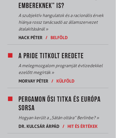
EMBEREKNEK” IS?
A szubjektív hangulatok és a racionális érvek
hiánya rossz tanácsadó az államszervezet
átalakításánál
»
HACK PÉTER
/
BELFÖLD
A PRIDE TITKOLT EREDETE
A melegmozgalom programját évtizedekkel
ezelőtt megírták
»
MORVAY PÉTER
/
KÜLFÖLD
PERGAMON ŐSI TITKA ÉS EURÓPA
SORSA
Hogyan került a „Sátán oltára” Berlinbe?
»
DR. KULCSÁR ÁRPÁD
/
HIT ÉS ÉRTÉKEK