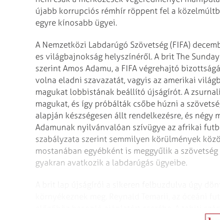
újabb korrupciós rémhír röppent fel a közelmúlt
egyre kínosabb ügyei.
A Nemzetközi Labdarúgó Szövetség (FIFA) decemb
es világbajnokság helyszínéről. A brit The Sund
szerint Amos Adamu, a FIFA végrehajtó bizottságán
volna eladni szavazatát, vagyis az amerikai világ
magukat lobbistának beállító újságírót. A zsurna
magukat, és így próbálták csőbe húzni a szövetség
alapján készségesen állt rendelkezésre, és négy m
Adamunak nyilvánvalóan szívügye az afrikai futball
szabályzata szerint semmilyen körülmények közöt
mostanában egyébként is meggyűlik a szövetség ba
gyakran avatkozik a labdarúgás ügyeibe.
A brit lap újságírói a sikeren felbuzdulva úgy dön
környékeznek meg. Reynald Temarii, az óceáni fut
előzőhöz hasonló ajánlatért cserébe. A tahiti s
támogatására kérte a pénzt.