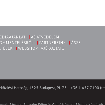
ÉDIAAJÁNLAT
ADATVÉDELEM
KOMMENTELÉSRŐL
PARTNEREINK
ÁSZF
ETÉSEK
WEBSHOP TÁJÉKOZTATÓ
rközlési Hatóság, 1525 Budapest, Pf. 75. | +36 1 457 7100 (te
émeth Sándor - Founder Editor in Chief: Németh Sándor. Kérdéseit, 