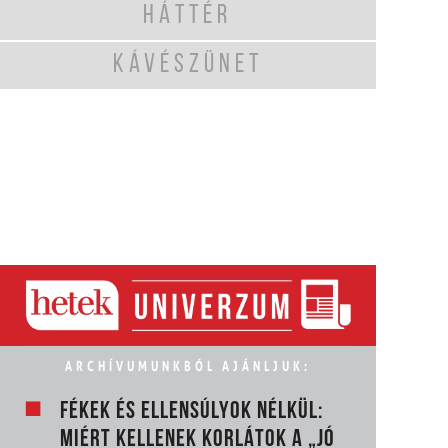
HÁTTÉR
KÁVÉSZÜNET
ARCHÍVUMUNKBÓL AJÁNLJUK:
FÉKEK ÉS ELLENSÚLYOK NÉLKÜL:
MIÉRT KELLENEK KORLÁTOK A „JÓ