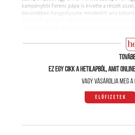
kampányból Ferenc pápa is kivette a részét azza
beszédében hangsúlyozta: mindenkit arra bátorít
alapvető egysége”, valamint háláját fejezte ki a 
erőfeszítéseiért”. A szlovén katolikus egyház a
pénzügyi botrány miatt: a maribori érsekség 18 mil
melynek nyomán több tízezer kisbefektető ment 
Tovább
Ez egy cikk a hetilapból, amit onli
Vagy vásárolja meg a 
Előfizetek