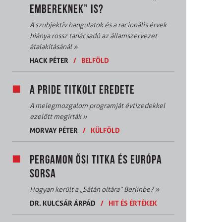
EMBEREKNEK” IS?
A szubjektív hangulatok és a racionális érvek
hiánya rossz tanácsadó az államszervezet
átalakításánál
»
HACK PÉTER
/
BELFÖLD
A PRIDE TITKOLT EREDETE
A melegmozgalom programját évtizedekkel
ezelőtt megírták
»
MORVAY PÉTER
/
KÜLFÖLD
PERGAMON ŐSI TITKA ÉS EURÓPA
SORSA
Hogyan került a „Sátán oltára” Berlinbe?
»
DR. KULCSÁR ÁRPÁD
/
HIT ÉS ÉRTÉKEK