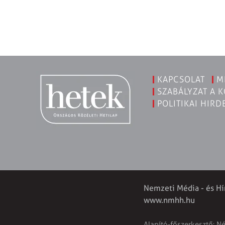
KAPCSOLAT
M
SZABÁLYZAT A 
POLITIKAI HIRD
Nemzeti Média - és Hí
www.nmhh.hu
Alapító-főszerkesztő: N