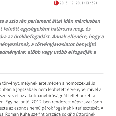
2015. 12. 23. (XIX/52)
a a szlovén parlament által idén márciusban
t felnőtt egységeként határozta meg, és
ra az örökbefogadást. Annak ellenére, hogy a
ményezésnek, a törvényjavaslatot benyújtó
redményére: előbb vagy utóbb elfogadják a
a törvényt, melynek értelmében a homoszexuális
nban a jogszabály nem léphetett érvénybe, mivel a
 szervezet az alkotmánybíróságnál fellebbezett a
ben. Egy hasonló, 2012-ben rendezett népszavazáson
zte az azonos nemű párok jogainak kiterjesztését. A
us, Roman Kuha szerint országa sokáig úttörőnek