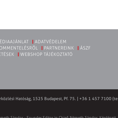
ÉDIAAJÁNLAT
ADATVÉDELEM
KOMMENTELÉSRŐL
PARTNEREINK
ÁSZF
ETÉSEK
WEBSHOP TÁJÉKOZTATÓ
rközlési Hatóság, 1525 Budapest, Pf. 75. | +36 1 457 7100 (te
émeth Sándor - Founder Editor in Chief: Németh Sándor. Kérdéseit, 