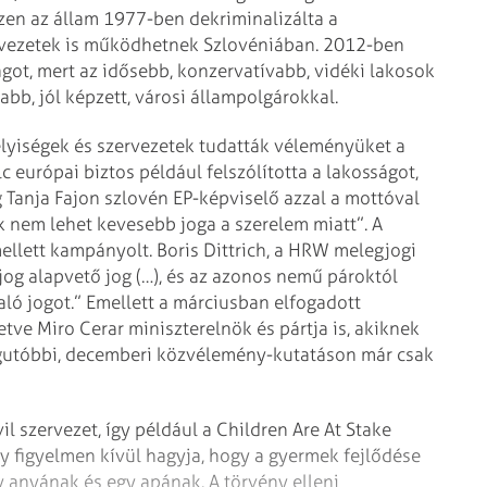
szen az állam 1977-ben dekriminalizálta a
rvezetek is működhetnek Szlovéniában. 2012-ben
ágot, mert az idősebb, konzervatívabb, vidéki lakosok
abb, jól képzett, városi állampolgárokkal.
lyiségek és szervezetek tudatták véleményüket a
 európai biztos például felszólította a lakosságot,
Tanja Fajon szlovén EP-képviselő azzal a mottóval
 nem lehet kevesebb joga a szerelem miatt”. A
lett kampányolt. Boris Dittrich, a HRW melegjogi
jog alapvető jog (…), és az azonos nemű pároktól
ó jogot.” Emellett a márciusban elfogadott
etve Miro Cerar miniszterelnök és pártja is, akiknek
gutóbbi, decemberi közvélemény-kutatáson már csak
l szervezet, így például a Children Are At Stake
y figyelmen kívül hagyja, hogy a gyermek fejlődése
anyának és egy apának. A törvény elleni