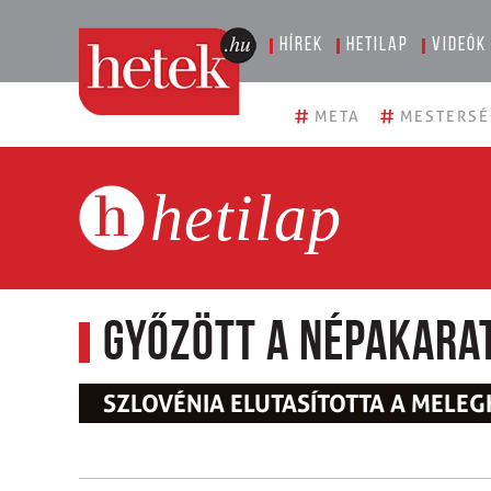
Hírek
Hetilap
Videók
#
#
META
MESTERSÉ
hetilap
Győzött a népakara
SZLOVÉNIA ELUTASÍTOTTA A MELE