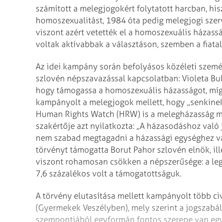
számított a melegjogokért folytatott harcban, hi
homoszexualitást, 1984 óta pedig melegjogi sze
viszont azért vetették el a homoszexuális házass
voltak aktívabbak a választáson, szemben a fiatal
Az idei kampány során befolyásos közéleti szemé
szlovén népszavazással kapcsolatban: Violeta Bulc
hogy támogassa a homoszexuális házasságot, míg 
kampányolt a melegjogok mellett, hogy „senkinek
Human Rights Watch (HRW) is a melegházasság mel
szakértője azt nyilatkozta: „A házasodáshoz való 
nem szabad megtagadni a házassági egységhez val
törvényt támogatta Borut Pahor szlovén elnök, ill
viszont rohamosan csökken a népszerűsége: a le
7,6 százalékos volt a támogatottságuk.
A törvény elutasítása mellett kampányolt több civi
(Gyermekek Veszélyben), mely szerint a jogszabál
szempontjából egyformán fontos szerepe van egy 