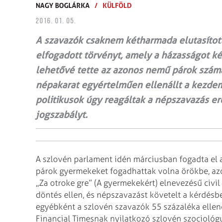
NAGY BOGLÁRKA
/
KÜLFÖLD
2016. 01. 05.
A szavazók csaknem kétharmada elutasított
elfogadott törvényt, amely a házasságot ké
lehetővé tette az azonos nemű párok számá
népakarat egyértelműen ellenállt a kezde
politikusok úgy reagáltak a népszavazás e
jogszabályt.
A szlovén parlament idén márciusban fogadta el 
párok gyermekeket fogadhattak volna örökbe, azo
„Za otroke gre” (A gyermekekért) elnevezésű civil
döntés ellen, és népszavazást követelt a kérdés
egyébként a szlovén szavazók 55 százaléka ellene
Financial Timesnak nyilatkozó szlovén szociológ