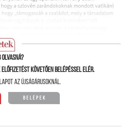
l, hogy a szlovén zarándokoknak mondott vatikáni
, hogy „támogassák a családot, mely a társadalom
szlovén egyháznak a „család érdekében tett
zonban nem vett részt aktívan a kampányban egy
lió euró értékű befektetési alapot vesztett el,
tönkre.
 olvasná?
ne előfizetést követően belépéssel elér.
lapot az újságárusoknál.
Belépek