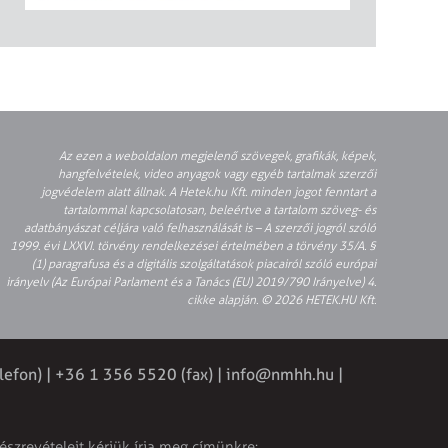
Az ezen a weboldalon megjelenő szövegek, grafikák, képek,
hangfelvételek, video anyagok vagy egyéb tartalmak szerzői
jogvédelem alatt állnak. A Hetek.hu Kft. minden jogot fenntart a
tartalommal kapcsolatosan, beleértve a tartalom szöveg- és
adatbányászat céljára való felhasználását is – A szerzői jogról szóló
1999. évi LXXVI. törvény rendelkezései értelmében a törvény 35/A. §
(1) paragrafusa és a digitális szolgáltatások piacairól szóló európai
irányelv (Az Európai Parlament és a Tanács (EU) 2019/790 Irányelve) 4.
cikke alapján. © 2026 HETEK.HU Kft.
lefon) | +36 1 356 5520 (fax) |
info@nmhh.hu
|
észrevételeit kérjük írja meg címünkre: