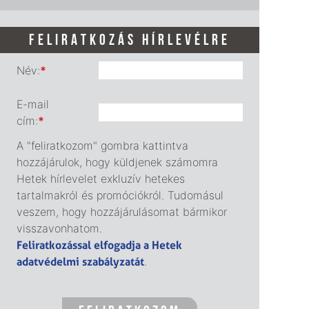
FELIRATKOZÁS HÍRLEVÉLRE
Név:
*
E-mail
cím:
*
A "feliratkozom" gombra kattintva
hozzájárulok, hogy küldjenek számomra
Hetek hírlevelet exkluzív hetekes
tartalmakról és promóciókról. Tudomásul
veszem, hogy hozzájárulásomat bármikor
visszavonhatom.
Feliratkozással elfogadja a Hetek
adatvédelmi szabályzatát
.