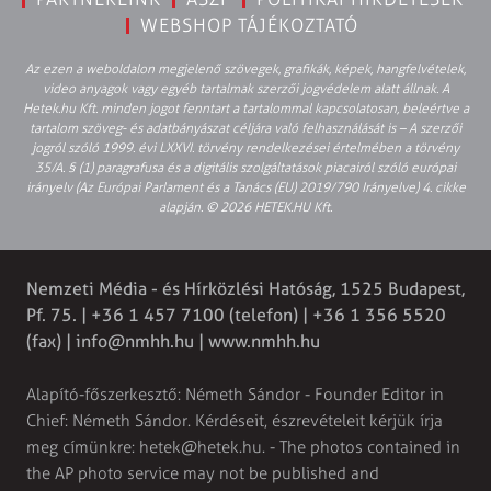
WEBSHOP TÁJÉKOZTATÓ
Az ezen a weboldalon megjelenő szövegek, grafikák, képek, hangfelvételek,
video anyagok vagy egyéb tartalmak szerzői jogvédelem alatt állnak. A
Hetek.hu Kft. minden jogot fenntart a tartalommal kapcsolatosan, beleértve a
tartalom szöveg- és adatbányászat céljára való felhasználását is – A szerzői
jogról szóló 1999. évi LXXVI. törvény rendelkezései értelmében a törvény
35/A. § (1) paragrafusa és a digitális szolgáltatások piacairól szóló európai
irányelv (Az Európai Parlament és a Tanács (EU) 2019/790 Irányelve) 4. cikke
alapján. © 2026 HETEK.HU Kft.
Nemzeti Média - és Hírközlési Hatóság, 1525 Budapest,
Pf. 75. | +36 1 457 7100 (telefon) | +36 1 356 5520
(fax) |
info@nmhh.hu
| www.nmhh.hu
Alapító-főszerkesztő: Németh Sándor - Founder Editor in
Chief: Németh Sándor. Kérdéseit, észrevételeit kérjük írja
meg címünkre:
hetek@hetek.hu
. - The photos contained in
the AP photo service may not be published and