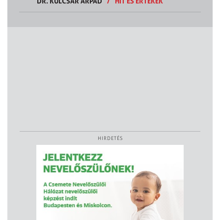
DR. KULCSÁR ÁRPÁD
/
HIT ÉS ÉRTÉKEK
HIRDETÉS