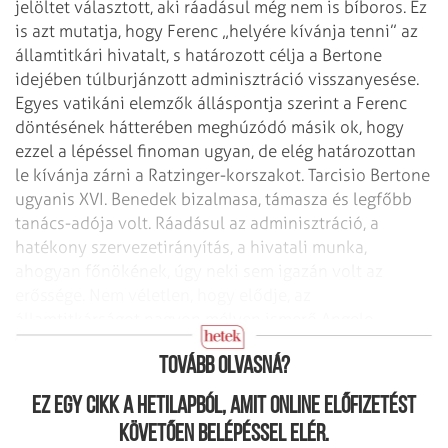
jelöltet választott, aki ráadásul még nem is bíboros. Ez
is azt mutatja, hogy Ferenc „helyére kívánja tenni” az
államtitkári hivatalt, s határozott célja a Bertone
idejében túlburjánzott adminisztráció visszanyesése.
Egyes vatikáni elemzők álláspontja szerint a Ferenc
döntésének hátterében meghúzódó másik ok, hogy
ezzel a lépéssel finoman ugyan, de elég határozottan
le kívánja zárni a Ratzinger-korszakot. Tarcisio Bertone
ugyanis XVI. Benedek bizalmasa, támasza és legfőbb
tanács-adója volt. Ráadásul az adminisztráció, a
hatékony szervezetirányítás, a hivatali munka,
ahogyan főnökének, úgy neki sem igazán volt az
erőssége. Nem véletlen, hogy elődje, az
államtitkárságot nagyon mélyen ismerő Angelo
Sodano az egyik legjelentősebb kritikusává vált.
Tovább olvasná?
Ez egy cikk a hetilapból, amit online előfizetést
követően belépéssel elér.