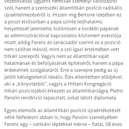
vezetőváltás ugyanis nemcsak személyi változásról
szól, hanem a szentszéki államtitkári pozíció radikális
újraértelmezéséről is. Hiszen míg Bertone idejében ez
a poszt elsősorban a pápa szinte teljhatalmú
helyettesét jelentette, különösen a korábbi pápának
az adminisztrációval kapcsolatos közismert averziója
miatt, addig Ferenc és tanácsadói szerint ez a pozíció
nem szólhat másról, mint a szó igazi értelmében vett
titkári szerepről. Vagyis nem az államtitkár saját
hatalmának és befolyásának építéséről, hanem a pápa
érdekeinek szolgálatáról. Erre a szerepre pedig az új
jelölt kétségtelenül ideális. Éles ellentétben elődjével,
aki a „könyvtárból”, vagyis a Hittani Kongregáció
titkári pozíciójából érkezett az államtitkárságra, Pietro
Parolin rendkívül tapasztalt, sokat látott diplomata.
Egyes elemzők az államtitkári pozíció újraértékelését
vélik felfedezni abban is, hogy Parolin személyében
Ferenc egy – vatikáni léptékkel mérve – fiatal, 58 éves