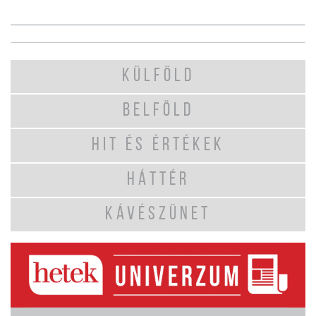
KÜLFÖLD
BELFÖLD
HIT ÉS ÉRTÉKEK
HÁTTÉR
KÁVÉSZÜNET