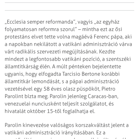
„Ecclesia semper reformanda”, vagyis „az egyház
folyamatosan reformra szorul” – mintha ezt az ősi
protestáns elvet tette volna magáévá Ferenc pápa, aki
a napokban nekilátott a vatikáni adminisztráció várva
várt radikális szervezeti megújításának. Kezdte
mindezt a legfontosabb vatikáni pozíció, a szentszéki
államtitkárság élén. A múlt pénteken bejelentette
ugyanis, hogy elfogadta Tarcisio Bertone korábbi
államtitkár lemondását, s a pápai adminisztráció
vezetésével egy 58 éves olasz püspököt, Pietro
Parolint bízta meg. Parolin jelenleg Caracas-ban,
venezuelai nunciusként teljesít szolgálatot, és
hivatalát október 15-től foglalhatja el.
Parolin kinevezése valóságos korszakváltást jelent a
vatikáni adminisztráció irányításában. Ez a