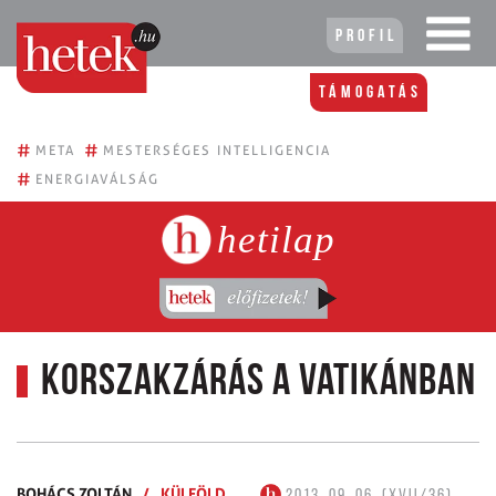
Profil
Támogatás
#
#
META
MESTERSÉGES INTELLIGENCIA
#
ENERGIAVÁLSÁG
hetilap
Korszakzárás a Vatikánban
BOHÁCS ZOLTÁN
/
KÜLFÖLD
2013. 09. 06. (XVII/36)