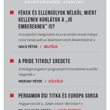
ARCHÍVUMUNKBÓL AJÁNLJUK:
FÉKEK ÉS ELLENSÚLYOK NÉLKÜL: MIÉRT
KELLENEK KORLÁTOK A „JÓ
EMBEREKNEK” IS?
A szubjektív hangulatok és a racionális érvek hiánya
rossz tanácsadó az államszervezet átalakításánál
»
HACK PÉTER
/
BELFÖLD
A PRIDE TITKOLT EREDETE
A melegmozgalom programját évtizedekkel ezelőtt
megírták
»
MORVAY PÉTER
/
KÜLFÖLD
PERGAMON ŐSI TITKA ÉS EURÓPA SORSA
Hogyan került a „Sátán oltára” Berlinbe?
»