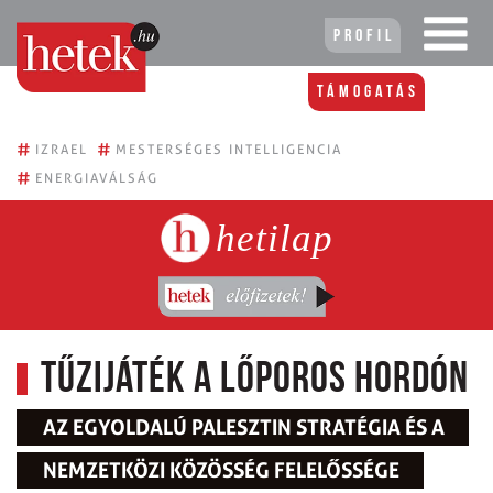
Profil
Támogatás
#
#
IZRAEL
MESTERSÉGES INTELLIGENCIA
#
ENERGIAVÁLSÁG
hetilap
Tűzijáték a lőporos hordón
AZ EGYOLDALÚ PALESZTIN STRATÉGIA ÉS A
NEMZETKÖZI KÖZÖSSÉG FELELŐSSÉGE