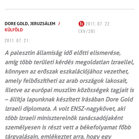
DORE GOLD,
JERUZSÁLEM
/
2011. 07. 22.
KÜLFÖLD
(XV/29)
2011. 07. 21.
A palesztin államiság idő előtti elismerése,
amíg több területi kérdés megoldatlan Izraellel,
könnyen az erőszak eszkalációjához vezethet,
amely felbőszítheti az arab országok lakosait,
illetve az európai muszlim közösségek tagjait is
– állítja lapunknak készített írásában Dore Gold
izraeli diplomata. A volt ENSZ-nagykövet, aki
több izraeli miniszterelnök tanácsadójaként
személyesen is részt vett a békefolyamat főbb
tárgyalásain, emlékeztet arra, hogy egy