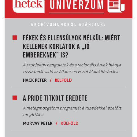
ARCHÍVUMUNKBÓL AJÁNLJUK:
FÉKEK ÉS ELLENSÚLYOK NÉLKÜL: MIÉRT
KELLENEK KORLÁTOK A „JÓ
EMBEREKNEK” IS?
A szubjektív hangulatok és a racionális érvek hiánya
rossz tanácsadó az államszervezet átalakításánál
»
HACK PÉTER
/
BELFÖLD
A PRIDE TITKOLT EREDETE
A melegmozgalom programját évtizedekkel ezelőtt
megírták
»
MORVAY PÉTER
/
KÜLFÖLD