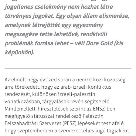
jogellenes cselekmény nem hozhat létre
törvényes jogokat. Egy olyan állam elismerése,
amelynek létrejöttét egy egyezmény
megszegése tette lehetővé, rendkívüli
problémák forrása lehet – véli Dore Gold (kis
képünkön).
Az elmúlt négy évtized során a nemzetközi közösség
arra törekedett, hogy az arab-izraeli konfliktus
rendezését, különösen izraeli-palesztin
vonatkozásban, tárgyalások révén segítse elő.
Mindemellett, híresztelések szerint az ENSZ-ben
megfigyelő státusszal rendelkező Palesztin
Felszabadítási Szervezet (PFSZ) lépéseket tesz afelé,
hogy szeptemberben a szervezet teljes jogú tagjaként