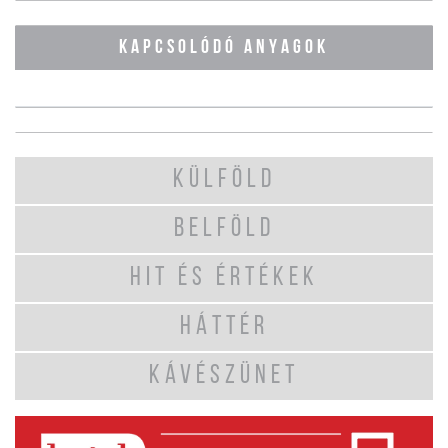
KAPCSOLÓDÓ ANYAGOK
KÜLFÖLD
BELFÖLD
HIT ÉS ÉRTÉKEK
HÁTTÉR
KÁVÉSZÜNET