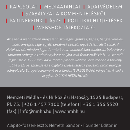
KAPCSOLAT
MÉDIAAJÁNLAT
ADATVÉDELEM
SZABÁLYZAT A KOMMENTELÉSRŐL
PARTNEREINK
ÁSZF
POLITIKAI HIRDETÉSEK
WEBSHOP TÁJÉKOZTATÓ
Az ezen a weboldalon megjelenő szövegek, grafikák, képek, hangfelvételek,
video anyagok vagy egyéb tartalmak szerzői jogvédelem alatt állnak. A
Hetek.hu Kft. minden jogot fenntart a tartalommal kapcsolatosan, beleértve a
tartalom szöveg- és adatbányászat céljára való felhasználását is – A szerzői
jogról szóló 1999. évi LXXVI. törvény rendelkezései értelmében a törvény
35/A. § (1) paragrafusa és a digitális szolgáltatások piacairól szóló európai
irányelv (Az Európai Parlament és a Tanács (EU) 2019/790 Irányelve) 4. cikke
alapján. © 2026 HETEK.HU Kft.
Nemzeti Média - és Hírközlési Hatóság, 1525 Budapest,
Pf. 75. | +36 1 457 7100 (telefon) | +36 1 356 5520
(fax) |
info@nmhh.hu
| www.nmhh.hu
Alapító-főszerkesztő: Németh Sándor - Founder Editor in