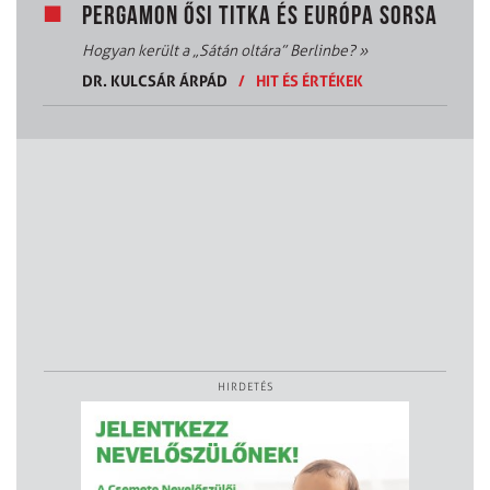
PERGAMON ŐSI TITKA ÉS EURÓPA SORSA
Hogyan került a „Sátán oltára” Berlinbe?
»
DR. KULCSÁR ÁRPÁD
/
HIT ÉS ÉRTÉKEK
HIRDETÉS