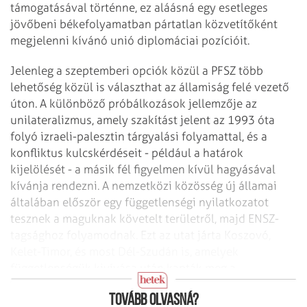
támogatásával történne, ez aláásná egy esetleges
jövőbeni békefolyamatban pártatlan közvetítőként
megjelenni kívánó unió diplomáciai pozícióit.
Jelenleg a szeptemberi opciók közül a PFSZ több
lehetőség közül is választhat az államiság felé vezető
úton. A különböző próbálkozások jellemzője az
unilateralizmus, amely szakítást jelent az 1993 óta
folyó izraeli-palesztin tárgyalási folyamattal, és a
konfliktus kulcskérdéseit - például a határok
kijelölését - a másik fél figyelmen kívül hagyásával
kívánja rendezni. A nemzetközi közösség új államai
általában először egy függetlenségi nyilatkozatot
tesznek a maguknak követelt területről, majd ENSZ-
tagsághoz folyamodnak. Ezt az utat járta Koszovó,
Kelet-Timor, és most Dél-Szudán is, amelyek
függetlenségük kivívása után kapták meg a
nemzetközi elismerést, és váltak az ENSZ tagjaivá.
Tovább olvasná?