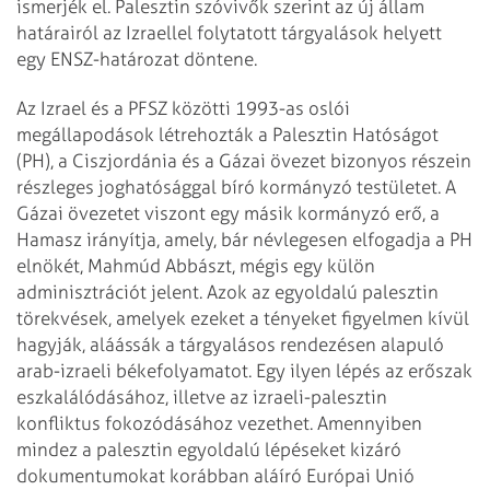
ismerjék el. Palesztin szóvivők szerint az új állam
határairól az Izraellel folytatott tárgyalások helyett
egy ENSZ-határozat döntene.
Az Izrael és a PFSZ közötti 1993-as oslói
megállapodások létrehozták a Palesztin Hatóságot
(PH), a Ciszjordánia és a Gázai övezet bizonyos részein
részleges joghatósággal bíró kormányzó testületet. A
Gázai övezetet viszont egy másik kormányzó erő, a
Hamasz irányítja, amely, bár névlegesen elfogadja a PH
elnökét, Mahmúd Abbászt, mégis egy külön
adminisztrációt jelent. Azok az egyoldalú palesztin
törekvések, amelyek ezeket a tényeket figyelmen kívül
hagyják, aláássák a tárgyalásos rendezésen alapuló
arab-izraeli békefolyamatot. Egy ilyen lépés az erőszak
eszkalálódásához, illetve az izraeli-palesztin
konfliktus fokozódásához vezethet. Amennyiben
mindez a palesztin egyoldalú lépéseket kizáró
dokumentumokat korábban aláíró Európai Unió