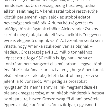
mindössze tíz, Oroszország pedig húsz évig tudná
ellátni saját magát. A kerekasztal többi résztvevője,
köztük parlamenti képviselők ez utóbbi adatot
nevetségesnek találták. A duma költségvetési és
adóügyi bizottságának elnöke, Alekszander Zsukov
szerint még új olajkutak feltárása nélkül is "negyven
évre is elegendő olajunk van".
Azt azonban senki sem
vitatta, hogy Amerika szűkében van az olajnak –
ráadásul Oroszország évi 115 millió tonnájához
képest ott elfogy 950 millió is. Így hát – noha ez
konkrétan nem hangzott el a műsorban – eggyel több
érv látszik alátámasztani azt a tényt, hogy Amerikának
elsősorban az iraki olaj feletti kontroll megszerzése
jelenti a fő vonzerőt.
Ami pedig az oroszokat
nyugtalanítja, nem is annyira Irak megtámadása és
olajának megszerzése, mint inkább mindezek kihatása
az olajárakra, hiszen Oroszország fő állami bevétele
éppen az olajeladásból származik. Igaz, egy ismert