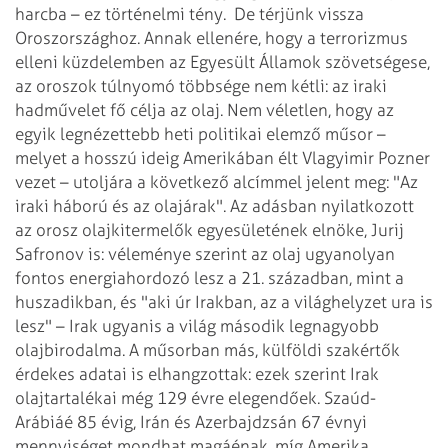
harcba – ez történelmi tény.
De térjünk vissza
Oroszországhoz. Annak ellenére, hogy a terrorizmus
elleni küzdelemben az Egyesült Államok szövetségese,
az oroszok túlnyomó többsége nem kétli: az iraki
hadművelet fő célja az olaj. Nem véletlen, hogy az
egyik legnézettebb heti politikai elemző műsor –
melyet a hosszú ideig Amerikában élt Vlagyimir Pozner
vezet – utoljára a következő alcímmel jelent meg: "Az
iraki háború és az olajárak". Az adásban nyilatkozott
az orosz olajkitermelők egyesületének elnöke, Jurij
Safronov is: véleménye szerint az olaj ugyanolyan
fontos energiahordozó lesz a 21. században, mint a
huszadikban, és "aki úr Irakban, az a világhelyzet ura is
lesz" – Irak ugyanis a világ második legnagyobb
olajbirodalma.
A műsorban más, külföldi szakértők
érdekes adatai is elhangzottak: ezek szerint Irak
olajtartalékai még 129 évre elegendőek. Szaúd-
Arábiáé 85 évig, Irán és Azerbajdzsán 67 évnyi
mennyiséget mondhat magáénak, míg Amerika