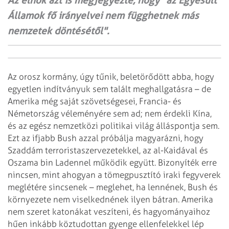
Az elnök azt is megjegyezte, hogy "az Egyesült
Államok fő irányelvei nem függhetnek más
nemzetek döntésétől".
Az orosz kormány, úgy tűnik, beletörődött abba, hogy
egyetlen indítványuk sem talált meghallgatásra – de
Amerika még saját szövetségesei, Francia- és
Németország véleményére sem ad; nem érdekli Kína,
és az egész nemzetközi politikai világ álláspontja sem.
Ezt az ifjabb Bush azzal próbálja magyarázni, hogy
Szaddám terroristaszervezetekkel, az al-Kaidával és
Oszama bin Ladennel működik együtt. Bizonyíték erre
nincsen, mint ahogyan a tömegpusztító iraki fegyverek
meglétére sincsenek – meglehet, ha lennének, Bush és
környezete nem viselkednének ilyen bátran. Amerika
nem szeret katonákat veszíteni, és hagyományaihoz
hűen inkább köztudottan gyenge ellenfelekkel lép