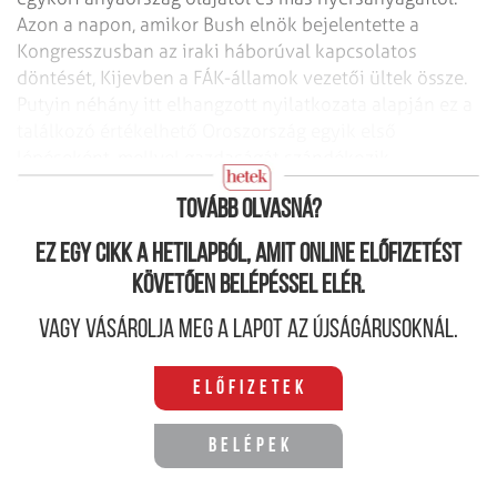
Azon a napon, amikor Bush elnök bejelentette a
Kongresszusban az iraki háborúval kapcsolatos
döntését, Kijevben a FÁK-államok vezetői ültek össze.
Putyin néhány itt elhangzott nyilatkozata alapján ez a
találkozó értékelhető Oroszország egyik első
lépéseként, mellyel gazdaságát szándékozik
biztosítani.
Tovább olvasná?
Ez egy cikk a hetilapból, amit online előfizetést
követően belépéssel elér.
Vagy vásárolja meg a lapot az újságárusoknál.
Előfizetek
Belépek