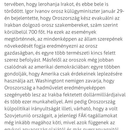
tervében, hogy lerohanja Irakot, és ebbe bele is
törődött. Igor Ivanov orosz külügyminiszter január 29-
én bejelentette, hogy Oroszország kész evakuálni az
Irakban dolgozó orosz szakembereket, szám szerint
körülbelül 700 főt. Ha ezek az események
megtörténnek, az mindenképpen az állam szerepének
növekedését fogja eredményezni az orosz
gazdaságban, és egyre több természeti kincs felett
szerez befolyást. Másfelől az oroszok még jobban
csalódnak az amerikai demokráciában: egyre többen
gondolják, hogy Amerika csak érdekeinek leplezésére
használja azt. Washingtont nemigen zavarja, hogy
Oroszország a hadművelet eredményeképpen
szegényebb lesz az Irakba fektetett dollármilliárdjaival
és több ezer munkahellyel.
Ami pedig Oroszország
külpolitikai irányultságát illeti, várható, hogy a volt
Szovjetunió országait, a jelenlegi FÁK-tagállamokat
még inkább magához köti, mivel azok függenek az
egykori anyaország olajától és más nyersanyagaitól.