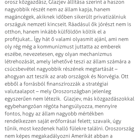
orosz közgazdász, Glazjev állítása szerint a haszon
nagyobbik részét nem az állam kapja, hanem
magáncégek, akiknek időben sikerült privatizálniuk
országuk nemzeti kincseit. Ráadásul ők jórészt nem is
otthon, hanem inkább külföldön költik el a
profitjukat... Így hát ő valami olyasmit ajánl, ami nem
oly rég még a kommunizmust juttatta az emberek
eszébe, nevezetesen, egy olyan mechanizmus
létrehozását, amely lehetővé teszi az állam számára a
csúcsbevétel nagyobbik részének megtartását –
ahogyan azt teszik az arab országok és Norvégia. Ott
ebből a forrásból finanszírozzák a stratégiai
valutaalapot – mely Oroszországban jelenleg
egyszerűen nem létezik.
Glazjev, más közgazdászokkal
egybehangzóan régóta hangsúlyozza, mennyire
fontos, hogy az állam nagyobb mértékben
rendelkezzen saját erőforrásai felett; szavaik, úgy
tűnik, most kezdenek halló fülekre találni. Oroszország
nem képes megakadályozni Amerikát abban a