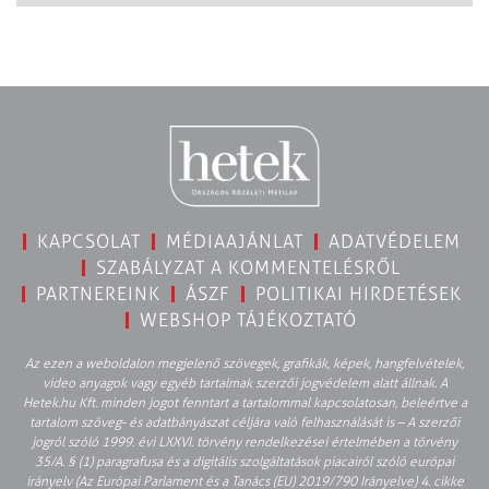
KAPCSOLAT
MÉDIAAJÁNLAT
ADATVÉDELEM
SZABÁLYZAT A KOMMENTELÉSRŐL
PARTNEREINK
ÁSZF
POLITIKAI HIRDETÉSEK
WEBSHOP TÁJÉKOZTATÓ
Az ezen a weboldalon megjelenő szövegek, grafikák, képek, hangfelvételek,
video anyagok vagy egyéb tartalmak szerzői jogvédelem alatt állnak. A
Hetek.hu Kft. minden jogot fenntart a tartalommal kapcsolatosan, beleértve a
tartalom szöveg- és adatbányászat céljára való felhasználását is – A szerzői
jogról szóló 1999. évi LXXVI. törvény rendelkezései értelmében a törvény
35/A. § (1) paragrafusa és a digitális szolgáltatások piacairól szóló európai
irányelv (Az Európai Parlament és a Tanács (EU) 2019/790 Irányelve) 4. cikke