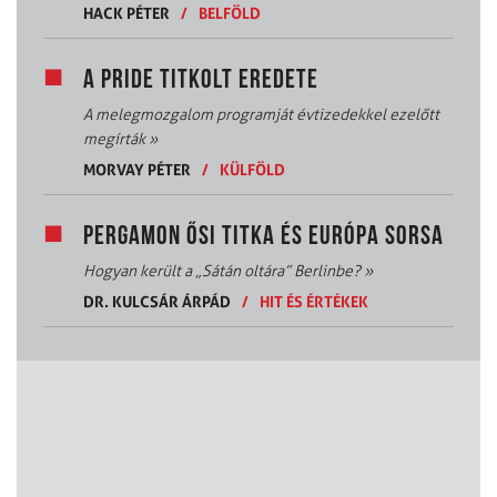
HACK PÉTER
/
BELFÖLD
A PRIDE TITKOLT EREDETE
A melegmozgalom programját évtizedekkel ezelőtt
megírták
»
MORVAY PÉTER
/
KÜLFÖLD
PERGAMON ŐSI TITKA ÉS EURÓPA SORSA
Hogyan került a „Sátán oltára” Berlinbe?
»
DR. KULCSÁR ÁRPÁD
/
HIT ÉS ÉRTÉKEK