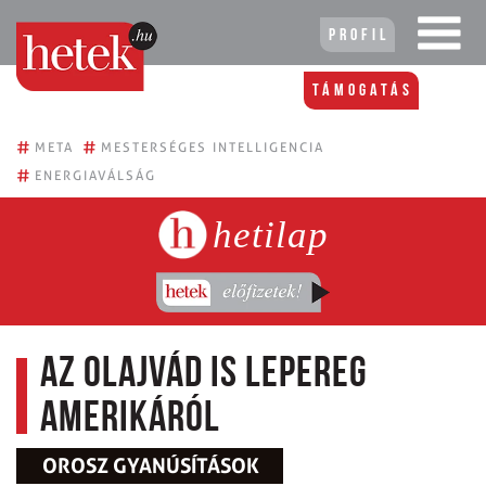
Profil
Támogatás
#
#
META
MESTERSÉGES INTELLIGENCIA
#
ENERGIAVÁLSÁG
hetilap
Az olajvád is lepereg
Amerikáról
OROSZ GYANÚSÍTÁSOK