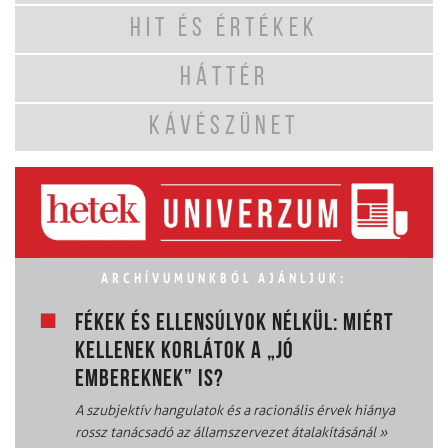
HIT ÉS ÉRTÉKEK
HÁTTÉR
KÁVÉSZÜNET
ARCHÍVUMUNKBÓL AJÁNLJUK:
FÉKEK ÉS ELLENSÚLYOK NÉLKÜL: MIÉRT
KELLENEK KORLÁTOK A „JÓ
EMBEREKNEK” IS?
A szubjektív hangulatok és a racionális érvek hiánya
rossz tanácsadó az államszervezet átalakításánál
»