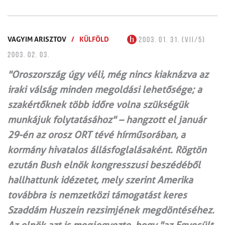
VAGYIM ARISZTOV
/
KÜLFÖLD
2003. 01. 31. (VII/5)
2003. 02. 03.
"Oroszország úgy véli, még nincs kiaknázva az
iraki válság minden megoldási lehetősége; a
szakértőknek több időre volna szükségük
munkájuk folytatásához" – hangzott el január
29-én az orosz ORT tévé hírműsorában, a
kormány hivatalos állásfoglalásaként. Rögtön
ezután Bush elnök kongresszusi beszédéből
hallhattunk idézetet, mely szerint Amerika
továbbra is nemzetközi támogatást keres
Szaddám Huszein rezsimjének megdöntéséhez.