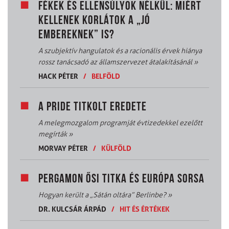
FÉKEK ÉS ELLENSÚLYOK NÉLKÜL: MIÉRT
KELLENEK KORLÁTOK A „JÓ
EMBEREKNEK” IS?
A szubjektív hangulatok és a racionális érvek hiánya
rossz tanácsadó az államszervezet átalakításánál
»
HACK PÉTER
/
BELFÖLD
A PRIDE TITKOLT EREDETE
A melegmozgalom programját évtizedekkel ezelőtt
megírták
»
MORVAY PÉTER
/
KÜLFÖLD
PERGAMON ŐSI TITKA ÉS EURÓPA SORSA
Hogyan került a „Sátán oltára” Berlinbe?
»
DR. KULCSÁR ÁRPÁD
/
HIT ÉS ÉRTÉKEK