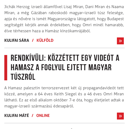
Jichák Herzog izraeli államfővel Lisaj Miran, Dani Miran és Naama
Miran, a még Gázában raboskodó magyar–izraeli túsz felesége,
apja és nővére is ismét Magyarországra látogatott, hogy Budapest
segítségét kérjék annak érdekében, hogy Omri minél hamarabb,
élve térhessen haza a Hamász kínzókamrájából.
KULIFAI SÁRA
/
KÜLFÖLD
Rendkívüli: közzétett egy videót a
Hamasz a foglyul ejtett magyar
túszról
A Hamasz palesztin terrorszervezet két új propagandavideót tett
közzé, amelyen a 64 éves Keith Siegel és a 46 éves Omri Miran
látható. Ez az első alkalom október 7-e óta, hogy életjelet adtak a
magyar-izraeli származású édesapáról.
KULIFAI MÁTÉ
/
ONLINE