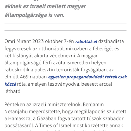
akinek az izraeli mellett magyar
állampolgársága is van.
Omri Mirant 2023 október 7-én
dzsihadista
rabolták el
fegyveresek az otthonából, miközben a feleségét és
két kislányát akarta védelmezni. A magyar
állampolgárságú férfi azóta ismeretlen helyen
raboskodik a palesztin terroristák fogságában, az
elmúlt 469 napban
egyetlen propagandavideót tettek csak
róla, amelyen lesoványodva, beesett arccal
közzé
látható.
Pénteken az izraeli miniszterelnök, Benjamin
Netanjahu megerősítette, hogy megállapodás született
a Hamasszal a Gázában fogva tartott túszok szabadon
bocsátásáról. A Times of Israel most közzétette annak