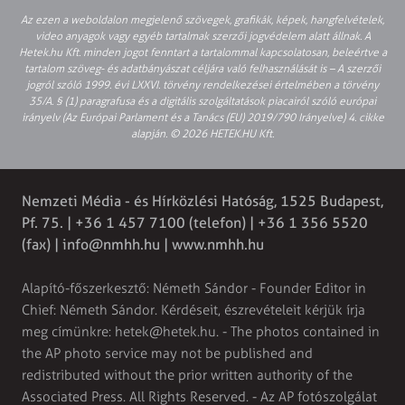
Az ezen a weboldalon megjelenő szövegek, grafikák, képek, hangfelvételek,
video anyagok vagy egyéb tartalmak szerzői jogvédelem alatt állnak. A
Hetek.hu Kft. minden jogot fenntart a tartalommal kapcsolatosan, beleértve a
tartalom szöveg- és adatbányászat céljára való felhasználását is – A szerzői
jogról szóló 1999. évi LXXVI. törvény rendelkezései értelmében a törvény
35/A. § (1) paragrafusa és a digitális szolgáltatások piacairól szóló európai
irányelv (Az Európai Parlament és a Tanács (EU) 2019/790 Irányelve) 4. cikke
alapján. © 2026 HETEK.HU Kft.
Nemzeti Média - és Hírközlési Hatóság, 1525 Budapest,
Pf. 75. | +36 1 457 7100 (telefon) | +36 1 356 5520
(fax) |
info@nmhh.hu
| www.nmhh.hu
Alapító-főszerkesztő: Németh Sándor - Founder Editor in
Chief: Németh Sándor. Kérdéseit, észrevételeit kérjük írja
meg címünkre:
hetek@hetek.hu
. - The photos contained in
the AP photo service may not be published and
redistributed without the prior written authority of the
Associated Press. All Rights Reserved. - Az AP fotószolgálat