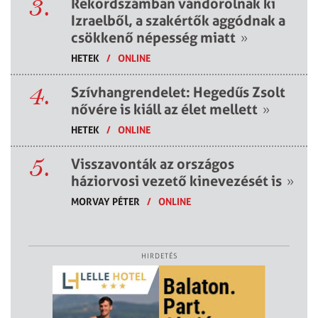
3.
Rekordszámban vándorolnak ki
Izraelből, a szakértők aggódnak a
csökkenő népesség miatt
»
HETEK
/
ONLINE
4.
Szívhangrendelet: Hegedűs Zsolt
nővére is kiáll az élet mellett
»
HETEK
/
ONLINE
5.
Visszavonták az országos
háziorvosi vezető kinevezését is
»
MORVAY PÉTER
/
ONLINE
HIRDETÉS