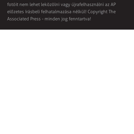
fotóit nem lehet leközölni vagy újrafelhasználni az AP
előzetes írásbeli felhatalmazása nélkül! Copyright The
Associated Press - minden jog fenntartva!