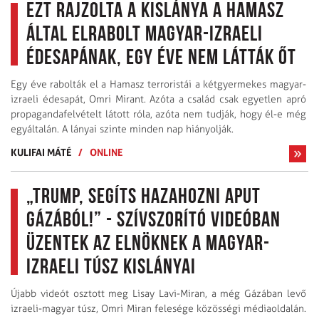
Ezt rajzolta a kislánya a Hamasz
által elrabolt magyar-izraeli
édesapának, egy éve nem látták őt
Egy éve rabolták el a Hamasz terroristái a kétgyermekes magyar-
izraeli édesapát, Omri Mirant. Azóta a család csak egyetlen apró
propagandafelvételt látott róla, azóta nem tudják, hogy él-e még
egyáltalán. A lányai szinte minden nap hiányolják.
KULIFAI MÁTÉ
/
ONLINE
„Trump, segíts hazahozni aput
Gázából!” - szívszorító videóban
üzentek az elnöknek a magyar-
izraeli túsz kislányai
Újabb videót osztott meg Lisay Lavi-Miran, a még Gázában levő
izraeli-magyar túsz, Omri Miran felesége közösségi médiaoldalán.