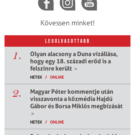
Kövessen minket!
LEGOLVASOTTABB
1.
Olyan alacsony a Duna vízállása,
hogy egy 18. századi erőd is a
felszínre került
»
HETEK
/
ONLINE
2.
Magyar Péter kommentje után
visszavonta a közmédia Hajdú
Gábor és Borsa Miklós megbízását
»
HETEK
/
ONLINE