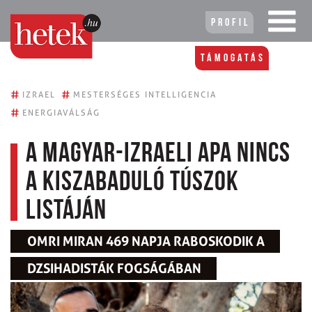
Profil
Támogatás
#
#
IZRAEL
MESTERSÉGES INTELLIGENCIA
#
ENERGIAVÁLSÁG
A magyar-izraeli apa nincs
a kiszabaduló túszok
listáján
OMRI MIRAN 469 NAPJA RABOSKODIK A
DZSIHADISTÁK FOGSÁGÁBAN