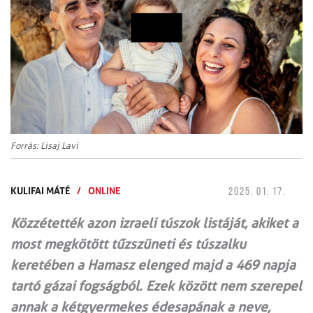
Forrás: Lisaj Lavi
KULIFAI MÁTÉ
/
ONLINE
2025. 01. 17.
Közzétették azon izraeli túszok listáját, akiket a
most megkötött tűzszüneti és túszalku
keretében a Hamasz elenged majd a 469 napja
tartó gázai fogságból. Ezek között nem szerepel
annak a kétgyermekes édesapának a neve,