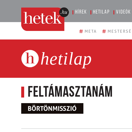
Hírek
Hetilap
Videók
#
#
META
MESTERSÉ
hetilap
Feltámasztanám
BÖRTÖNMISSZIÓ