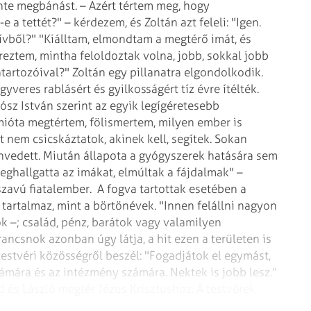
nte megbánást. – Azért tértem meg, hogy
 a tettét?" – kérdezem, és Zoltán azt feleli: "Igen.
zívből?" "Kiálltam, elmondtam a megtérő imát, és
reztem, mintha feloldoztak volna, jobb, sokkal jobb
tartozóival?" Zoltán egy pillanatra elgondolkodik.
yveres rablásért és gyilkosságért tíz évre ítélték.
ósz István szerint az egyik legígéretesebb
amióta megtértem, fölismertem, milyen ember is
 nem csicskáztatok, akinek kell, segítek. Sokan
nvedett. Miután állapota a gyógyszerek hatására sem
 meghallgatta az imákat, elmúltak a fájdalmak" –
szavú fiatalember.
A fogva tartottak esetében a
tartalmaz, mint a börtönévek. "Innen felállni nagyon
 –; család, pénz, barátok vagy valamilyen
ancsnok azonban úgy látja, a hit ezen a területen is
 testvéri közösségről beszél: "Fogadjátok el egymást,
mára és az intézmény számára. Nektek is jobb lesz."
d és László megtér Jézus Krisztushoz. A testvérek