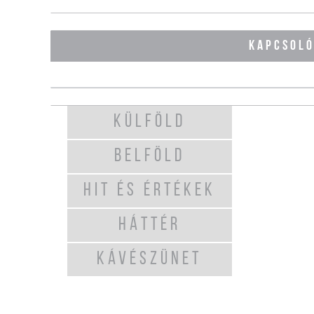
KAPCSOL
KÜLFÖLD
BELFÖLD
HIT ÉS ÉRTÉKEK
HÁTTÉR
KÁVÉSZÜNET