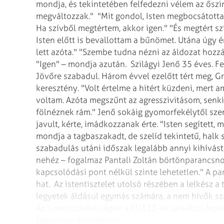
mondja, és tekintetében felfedezni vélem az őszi
megváltozzak."
"Mit gondol, Isten megbocsátotta-e
Ha szívből megtértem, akkor igen." "És megtért s
Isten előtt is bevallottam a bűnömet. Utána úgy é
lett azóta." "Szembe tudna nézni az áldozat hozzá
"Igen" – mondja azután.
Szilágyi Jenő 35 éves. Feg
Jövőre szabadul. Három évvel ezelőtt tért meg, Gr
keresztény. "Volt értelme a hitért küzdeni, mert 
voltam. Azóta megszűnt az agresszivitásom, senkit
fölnéznek rám." Jenő sokáig gyomorfekélytől sze
javult, kérte, imádkozzanak érte. "Isten segített,
mondja a tagbaszakadt, de szelíd tekintetű, halk 
szabadulás utáni időszak legalább annyi kihívást 
nehéz – fogalmaz Pantali Zoltán börtönparancsnok
kapcsolódási pont nélkül szinte lehetetlen." A par
hat.
Az istentisztelet utolsó részében a lelkész a
legyetek áldásul egymás számára, a nem hívők szá
Az istentisztelet végén a XI/322-es zárkából Árpá
tapsolnak örömükben.