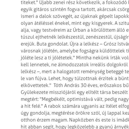
titeket."
Újabb zenei rész következik, a fokozódó 
egyik gitáros szintén fogva tartott, akárcsak csö
ismeri a dalok szövegét, az újaknak gépelt lapokk
olyan átéléssel énekel, mint egy kisgyerek. A szit
alja, vagy testvéreim az Úrban a körülöttem álló
túszul ejthetnék lelkészestül, zenészestül, újság
erejük. Buta gondolat.
Újra a lelkész – Grósz Istvá
városnak jólétén, amelybe fogságra küldöttelek t
jóléte lesz a ti jólétetek."
Mintha nekünk írták voln
kell lennetek, ne álmodozzatok irreális dolgokról
lelkész –, mert a halogatott reménység beteggé tes
le van fújva. Lehet, hogy túlzottnak érzitek a bünt
elkövettetek."
Tóth András 30 éves, erőszakos bű
Gyülekezete missziójáról egy elítélt társa beszélt
megtért: "Megbékélt, optimistává vált, pedig na
a hit felé." A rabok számára ugyanis az ítélet elf
úgy gondolja, megtérése örökre szól, új lappal kez
otthon érzem magam. Napközben és este is imádko
hit abban segít, hogy legközelebb a gyanú árnyék