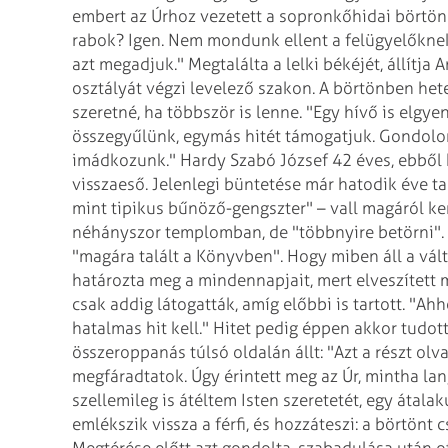
embert az Úrhoz vezetett a sopronkőhidai börtö
rabok? Igen. Nem mondunk ellent a felügyelőknek,
azt megadjuk." Megtalálta a lelki békéjét, állítj
osztályát végzi levelező szakon.
A börtönben heten
szeretné, ha többször is lenne. "Egy hívő is elgyen
összegyűlünk, egymás hitét támogatjuk. Gondolom
imádkozunk."
Hardy Szabó József 42 éves, ebből 
visszaeső. Jelenlegi büntetése már hatodik éve ta
mint tipikus bűnöző-gengszter" – vall magáról ke
néhányszor templomban, de "többnyire betörni". 
"magára talált a Könyvben".
Hogy miben áll a vált
határozta meg a mindennapjait, mert elveszített 
csak addig látogatták, amíg előbbi is tartott. "Ah
hatalmas hit kell." Hitet pedig éppen akkor tudott 
összeroppanás túlsó oldalán állt: "Azt a részt olv
megfáradtatok. Úgy érintett meg az Úr, mintha lang
szellemileg is átéltem Isten szeretetét, egy átal
emlékszik vissza a férfi, és hozzáteszi: a börtön
Megtérése előtt azt gondolta, szabadulása után ot