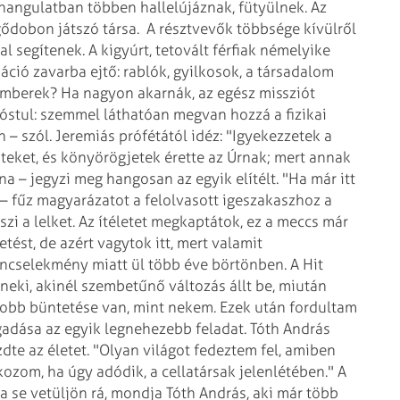
hangulatban többen hallelújáznak, fütyülnek. Az
rgődobon játszó társa.
A résztvevők többsége kívülről
al segítenek.
A kigyúrt, tetovált férfiak némelyike
uáció zavarba ejtő: rablók, gyilkosok, a társadalom
 emberek? Ha nagyon akarnák, az egész missziót
íróstul: szemmel láthatóan megvan hozzá a fizikai
n – szól. Jeremiás prófétától idéz: "Igyekezzetek a
iteket, és könyörögjetek érette az Úrnak; mert annak
a – jegyzi meg hangosan az egyik elítélt.
"Ha már itt
 – fűz magyarázatot a felolvasott igeszakaszhoz a
zi a lelket. Az ítéletet megkaptátok, ez a meccs már
etést, de azért vagytok itt, mert valamit
ncselekmény miatt ül több éve börtönben. A Hit
 neki, akinél szembetűnő változás állt be, miután
gyobb büntetése van, mint nekem. Ezek után fordultam
ogadása az egyik legnehezebb feladat.
Tóth András
dte az életet. "Olyan világot fedeztem fel, amiben
zom, ha úgy adódik, a cellatársak jelenlétében."
A
a se vetüljön rá, mondja Tóth András, aki már több