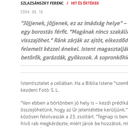
SZLAZSÁNSZKY FERENC
/
HIT ÉS ÉRTÉKEK
2004. 08. 16.
"Jöjjenek, jöjjenek, ez az imádság helye" –
egy borostás férfit. "Magának nincs szakál
visszajöhet." Ránk zárják az ajtót, elkezdőd
felemelt kézzel énekel. Istent magasztaljá
betörők, garázdák, gyilkosok. A sopronkőhid
Istentisztelet a cellában. Ha a Biblia Istene "sze
kezdeni Fotó: S. L.
"Van ebben a börtönben jó hely is – kezdi prédikác
összejöhetünk, hogy az Úr jelenlétébe kerüljünk."
közösen felolvassák a 23. zsoltárt.
"Tegnap is benn
hívő rab megkérdezte, miért járok be hozzátok, mié