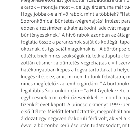
akarok – mondja most –, de úgy érzem, ma már tu
Hogy jobbak-e a hívő rabok, mint a többiek? "Határ
Sopronkőhidai Büntetés-végrehajtási Intézet para
ebben a rezsimben alkalmazkodni, adekvát magat
bűntényeseknek." A hívő rabok azonban az átlagn
foglalja össze a parancsnok saját és kollégái tap
okoznak, és így saját maguknak is". A börtönpszi
elítélteknek nincs szükségük rá, lelkiállapotuk lé
Zoltán elismeri: a büntetés-végrehajtás civil sz
hatékonyabban képes a fogva tartottakat a helye
kiegészítése ez, amit mi nem tudunk felvállalni,
nincs megfelelő szakembergárdánk." A börtönöknek
legalábbis Sopronkőhidán – "a Hit Gyülekezete az
egybeesnek a mi célkitűzéseinkkel" – mondja a 
tizenkét évet kapott. A bűncselekményt 1997-ben 
első ítélete. Mielőtt letartóztatták, megpróbált an
áldozat egy negyven év körüli férfi volt, akivel
évvel a börtönbe kerülése után tudatosodott, mit