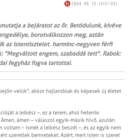
2004. 08. 13. (VIII/33)
 mutatja a bejáratot az őr. Betódulunk, kivéve
lengedélye, borotválkozzon meg, aztán
ik az istentisztelet. harminc-negyven férfi
k: "Megváltott engem, szabaddá tett". Rabok:
ai fegyház fogva tartottai.
mbejön velük", akkor hajlandóak és képesek új életet
ióját a lelkész –, ez a terem, ahol hetente
Ámen, ámen – válaszol egyik-másik hívő, azután
 voltam – ismét a lelkész beszél –, és az egyik nem
rt szeretlek benneteket. Azért, mert Isten is szeret