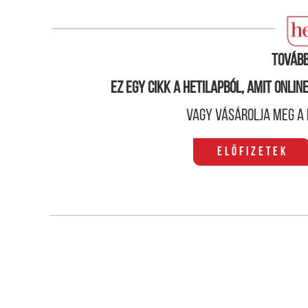
Errefelé lelkizéssel nem lehet hívőket toborozni
Tovább
Ez egy cikk a hetilapból, amit onli
Vagy vásárolja meg a 
Előfizetek