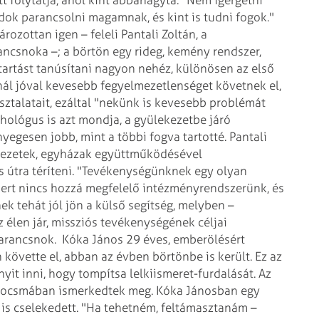
dok parancsolni magamnak, és kint is tudni fogok."
ozottan igen – feleli Pantali Zoltán, a
ncsnoka –; a börtön egy rideg, kemény rendszer,
artást tanúsítani nagyon nehéz, különösen az első
ál jóval kevesebb fegyelmezetlenséget követnek el,
asztalatait, ezáltal "nekünk is kevesebb problémát
chológus is azt mondja, a gyülekezetbe járó
nyegesen jobb, mint a többi fogva tartotté.
Pantali
ervezetek, egyházak együttműködésével
s útra téríteni. "Tevékenységünknek egy olyan
 mert nincs hozzá megfelelő intézményrendszerünk, és
 tehát jól jön a külső segítség, melyben –
 élen jár, missziós tevékenységének céljai
parancsnok.
Kóka János 29 éves, emberölésért
követte el, abban az évben börtönbe is került. Ez az
nyit inni, hogy tompítsa lelkiismeret-furdalását. Az
 a kocsmában ismerkedtek meg. Kóka Jánosban egy
 is cselekedett. "Ha tehetném, feltámasztanám –