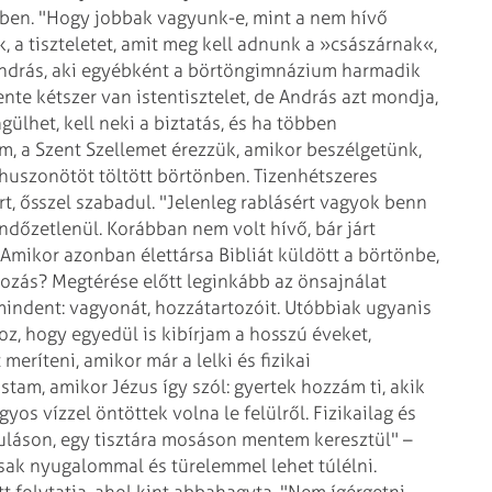
nben. "Hogy jobbak vagyunk-e, mint a nem hívő
 a tiszteletet, amit meg kell adnunk a »császárnak«,
a András, aki egyébként a börtöngimnázium harmadik
te kétszer van istentisztelet, de András azt mondja,
gülhet, kell neki a biztatás, és ha többen
, a Szent Szellemet érezzük, amikor beszélgetünk,
huszonötöt töltött börtönben. Tizenhétszeres
rt, ősszel szabadul. "Jelenleg rablásért vagyok benn
ndőzetlenül.
Korábban nem volt hívő, bár járt
Amikor azonban élettársa Bibliát küldött a börtönbe,
ozás? Megtérése előtt leginkább az önsajnálat
mindent: vagyonát, hozzátartozóit. Utóbbiak ugyanis
hoz, hogy egyedül is kibírjam a hosszú éveket,
meríteni, amikor már a lelki és fizikai
astam, amikor Jézus így szól: gyertek hozzám ti, akik
yos vízzel öntöttek volna le felülről. Fizikailag és
akuláson, egy tisztára mosáson mentem keresztül" –
t csak nyugalommal és türelemmel lehet túlélni.
t folytatja, ahol kint abbahagyta. "Nem ígérgetni