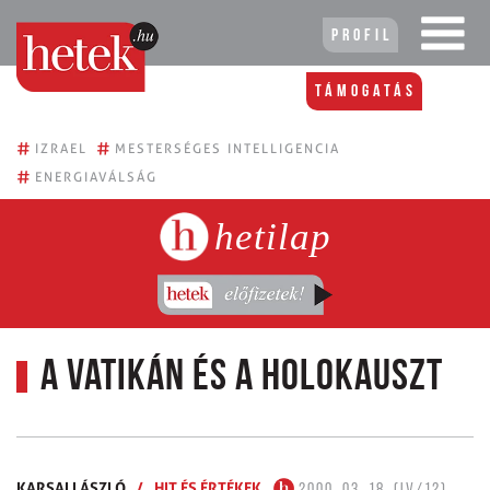
Profil
Támogatás
#
#
IZRAEL
MESTERSÉGES INTELLIGENCIA
#
ENERGIAVÁLSÁG
hetilap
A Vatikán és a holokauszt
KARSAI LÁSZLÓ
/
HIT ÉS ÉRTÉKEK
2000. 03. 18. (IV/12)