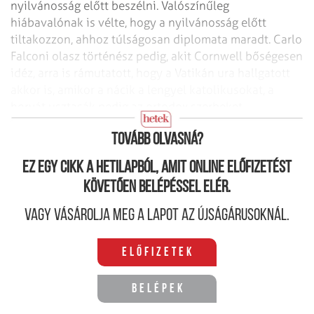
nyilvánosság
előtt beszélni. Valószínűleg
hiábavalónak is vélte, hogy a nyilvánosság előtt
tiltakozzon, ahhoz túlságosan diplomata maradt. Carlo
Falconi olasz történész pedig,
akit Cornwell bőségesen
idéz, arra is rámutatott, hogy a Vatikán ura hallgatott
akkor
is, amikor a nácik a lengyel katolikusokat, a
horvát usztasák pedig az ortodox
szerbeket
mészárolták százezer számra.
Tovább olvasná?
Ez egy cikk a hetilapból, amit online előfizetést
követően belépéssel elér.
Vagy vásárolja meg a lapot az újságárusoknál.
Előfizetek
Belépek