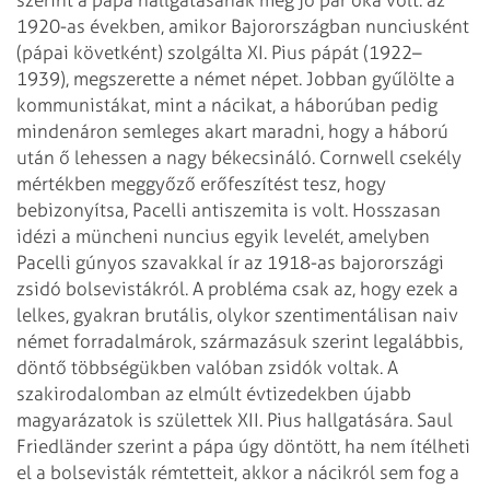
szerint a pápa
hallgatásának még jó pár oka volt: az
1920-as években, amikor Bajorországban
nunciusként
(pápai követként) szolgálta XI. Pius pápát (1922–
1939), megszerette a
német népet. Jobban gyűlölte a
kommunistákat, mint a nácikat, a háborúban pedig
mindenáron semleges akart maradni, hogy a háború
után ő lehessen a nagy
békecsináló.
Cornwell csekély
mértékben meggyőző erőfeszítést tesz, hogy
bebizonyítsa, Pacelli
antiszemita is volt. Hosszasan
idézi a müncheni nuncius egyik levelét, amelyben
Pacelli
gúnyos szavakkal ír az 1918-as bajorországi
zsidó bolsevistákról. A probléma csak
az, hogy ezek a
lelkes, gyakran brutális, olykor szentimentálisan naiv
német
forradalmárok, származásuk szerint legalábbis,
döntő többségükben valóban
zsidók voltak. A
szakirodalomban az elmúlt évtizedekben újabb
magyarázatok is
születtek XII. Pius hallgatására. Saul
Friedländer szerint a pápa úgy döntött, ha
nem ítélheti
el a bolsevisták rémtetteit, akkor a nácikról sem fog a