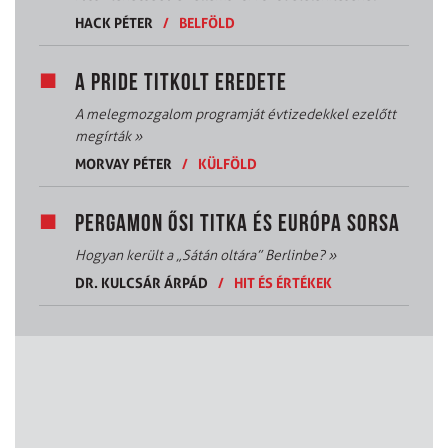
HACK PÉTER
/
BELFÖLD
A PRIDE TITKOLT EREDETE
A melegmozgalom programját évtizedekkel ezelőtt
megírták
»
MORVAY PÉTER
/
KÜLFÖLD
PERGAMON ŐSI TITKA ÉS EURÓPA SORSA
Hogyan került a „Sátán oltára” Berlinbe?
»
DR. KULCSÁR ÁRPÁD
/
HIT ÉS ÉRTÉKEK