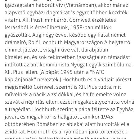
igazságtalan háborút vív (Vietnámban), akkor már az
alapvető egyházi dogmákat is
egyre többen kezdték
vitatni. XII. Piust, mint arról Cornwell érzékletes
leírásából is értesülhetünk, 1958-ban milliók
gyászolták. Alig négy évvel
később egy fiatal német
drámaíró, Rolf Hochhuth Magyarországon A helytartó
címmel
játszott, világhírűvé vált darabjában
kíméletlen, és sok tekintetben
igazságtalan támadást
indított az antikommunista Nyugat egyik szimbóluma,
XII.
Pius
ellen. (A pápát 1945 után a "NATO
káplánjának" nevezték.) Hochhuth és a
vádjait jórészt
megismétlő Cornwell szerint is XII. Pius tudta, mit
művelnek a
nácik a zsidókkal, és ha felemelte volna
szavát a népirtás ellen, ezzel
megakadályozhatta volna
a tragédiát. Hochhuth szerint a pápa féltette az Egyház
javait, és még akkor is hallgatott, amikor 1943
októberében Rómában az ablakai alatt
hurcolták el a
zsidókat. Hochhuth és a nyomában járó történészek