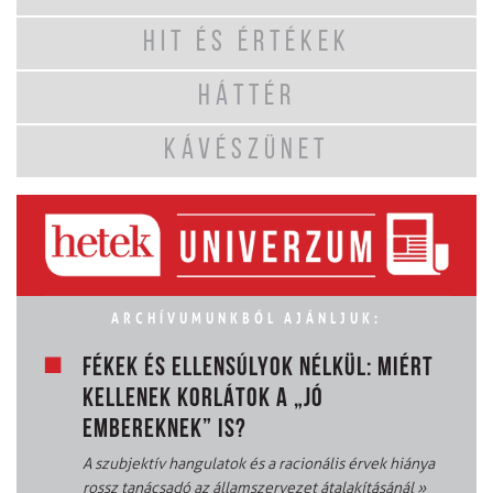
HIT ÉS ÉRTÉKEK
HÁTTÉR
KÁVÉSZÜNET
ARCHÍVUMUNKBÓL AJÁNLJUK:
FÉKEK ÉS ELLENSÚLYOK NÉLKÜL: MIÉRT
KELLENEK KORLÁTOK A „JÓ
EMBEREKNEK” IS?
A szubjektív hangulatok és a racionális érvek hiánya
rossz tanácsadó az államszervezet átalakításánál
»