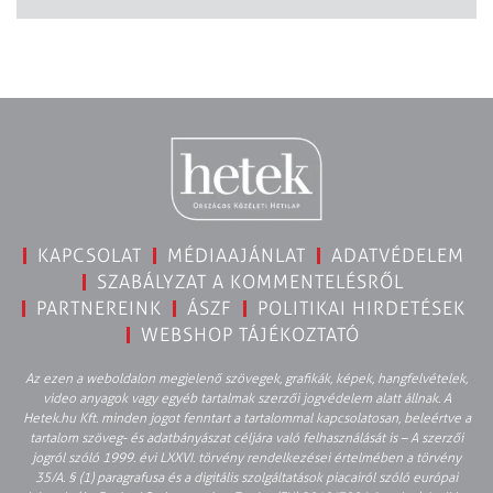
KAPCSOLAT
MÉDIAAJÁNLAT
ADATVÉDELEM
SZABÁLYZAT A KOMMENTELÉSRŐL
PARTNEREINK
ÁSZF
POLITIKAI HIRDETÉSEK
WEBSHOP TÁJÉKOZTATÓ
Az ezen a weboldalon megjelenő szövegek, grafikák, képek, hangfelvételek,
video anyagok vagy egyéb tartalmak szerzői jogvédelem alatt állnak. A
Hetek.hu Kft. minden jogot fenntart a tartalommal kapcsolatosan, beleértve a
tartalom szöveg- és adatbányászat céljára való felhasználását is – A szerzői
jogról szóló 1999. évi LXXVI. törvény rendelkezései értelmében a törvény
35/A. § (1) paragrafusa és a digitális szolgáltatások piacairól szóló európai