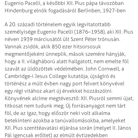
Eugenio Pacelli, a későbbi XII. Pius pápa távozóban
Hindenburg elnök
fogadásáról Berlinben, 1927-ben
A 20. századi történelem egyik legvitatottabb
személyisége Eugenio Pacelli
(1876–1958), aki XII. Pius
néven 1939 márciusától ült Szent Péter trónusán.
Vannak zsidók, akik 850 ezer hitsorsosuk
megmentőjeként ünneplik, mások szemére
hányják,
hogy a II. világháború alatt hallgatott, nem emelte föl
szavát az
üldözöttek védelmében. John Cornwell, a
Cambridge-i Jesus College kutatója,
újságíró és
történész a múlt évben nagy port felvert könyvével
egy régi
vitához akart új érvekkel hozzászólni.
Könyvének alcíme megtévesztő: XII.
Piusról semmi újat,
titkosat nem tudunk meg. Új forrásanyagot nem tárt
föl, de az
igaz, hogy először neki volt alkalma
betekinteni azokba a tanúvallomásokba, amelyeket
XII. Pius szenttéavatási eljárása során (melyet II. János
Pál igencsak erőltet) az
elmúlt évtizedekben