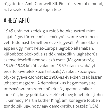
rögzítettek. Amit Cornwell XII. Piusról ezen túl elmond,
azt a
szakirodalom alapján teszi.
A helytartó
1945 után évtizedekig a zsidó holokausztról mint
sajátságos történelmi
eseményről szinte senki nem
vett tudomást. Izraelben és az Egyesült Államokban
éppen úgy, mint Kelet-Európa legtöbb államában,
különböző okokból a zsidók
második világháborús
szenvedéseiről nem sok szó esett. (Magyarország
1945–1948
között, valamint 1957 után a szabályt
erősítő kivételek közé tartozik.) A
süket, közönyös,
olykor gyáva csöndet az 1960-as években csak lassan
lehetett
megtörni. A demokratikus hagyományaira,
intézményrendszerére büszke Nyugaton, amikor
kiderült, hogy politikai vezetőket meg lehet ölni (John
F. Kennedy, Martin Luther
King), amikor egyre többen
gondolták úgy, hogy egy demokratikus ország (USA)