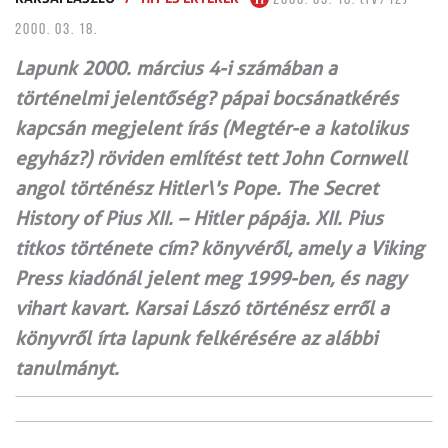
2000. 03. 18.
Lapunk 2000. március 4-i számában a
történelmi jelentőség? pápai bocsánatkérés
kapcsán megjelent írás (Megtér-e a katolikus
egyház?) röviden említést tett John Cornwell
angol történész Hitler\'s Pope. The Secret
History of Pius XII. – Hitler pápája. XII. Pius
titkos története cím? könyvéről, amely a Viking
Press kiadónál jelent meg 1999-ben, és nagy
vihart kavart. Karsai Lászó történész erről a
könyvről írta lapunk felkérésére az alábbi
tanulmányt.