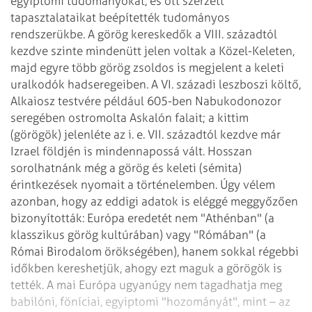
egyiptomi tudományokat,
és ott szerzett
tapasztalataikat beépítették tudományos
rendszerükbe. A görög
kereskedők a VIII. századtól
kezdve szinte mindenütt jelen voltak a Közel-Keleten,
majd egyre több görög zsoldos is megjelent a keleti
uralkodók hadseregeiben. A VI. századi
leszboszi költő,
Alkaiosz testvére például 605-ben Nabukodonozor
seregében
ostromolta Askalón falait; a kittim
(görögök) jelenléte az i. e. VII. századtól
kezdve már
Izrael földjén is mindennapossá vált.
Hosszan
sorolhatnánk még a görög és keleti (sémita)
érintkezések nyomait a történelemben.
Úgy vélem
azonban, hogy az eddigi adatok is eléggé meggyőzően
bizonyították: Európa
eredetét nem "Athénban" (a
klasszikus görög kultúrában) vagy "Rómában" (a
Római Birodalom örökségében), hanem sokkal régebbi
időkben kereshetjük, ahogy ezt
maguk a görögök is
tették. A mai Európa ugyanúgy nem tagadhatja meg
babilóni, föníciai,
egyiptomi "hozományát", mint – az