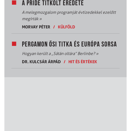
A PRIDE TITKOLT EREDETE
A melegmozgalom programját évtizedekkel ezelőtt
megírták
»
MORVAY PÉTER
/
KÜLFÖLD
PERGAMON ŐSI TITKA ÉS EURÓPA SORSA
Hogyan került a „Sátán oltára” Berlinbe?
»
DR. KULCSÁR ÁRPÁD
/
HIT ÉS ÉRTÉKEK