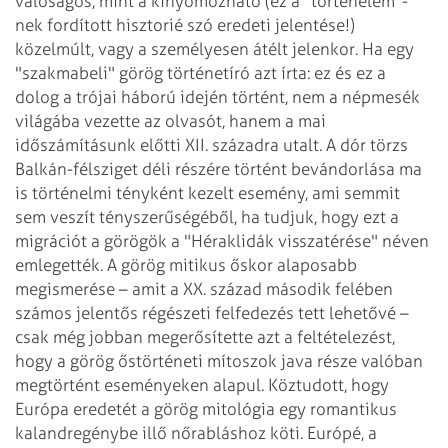
valóságos, mint a kinyomozható (ez a "történelem"-
nek fordított
hisztorié szó eredeti jelentése!)
közelmúlt, vagy a személyesen átélt jelenkor. Ha
egy
"szakmabeli" görög történetíró azt írta: ez és ez a
dolog a trójai háború
idején történt, nem a népmesék
világába vezette az olvasót, hanem a mai
időszámításunk
előtti XII. századra utalt. A dór törzs
Balkán-félsziget déli részére történt
bevándorlása ma
is történelmi tényként kezelt esemény, ami semmit
sem veszít tényszerűségéből,
ha tudjuk, hogy ezt a
migrációt a görögök a "Héraklidák visszatérése" néven
emlegették. A görög mitikus őskor alaposabb
megismerése – amit a XX. század második
felében
számos jelentős régészeti felfedezés tett lehetővé –
csak még jobban
megerősítette azt a feltételezést,
hogy a görög őstörténeti mítoszok java része
valóban
megtörtént eseményeken alapul.
Köztudott, hogy
Európa eredetét a görög mitológia egy romantikus
kalandregénybe illő
nőrabláshoz köti. Európé, a