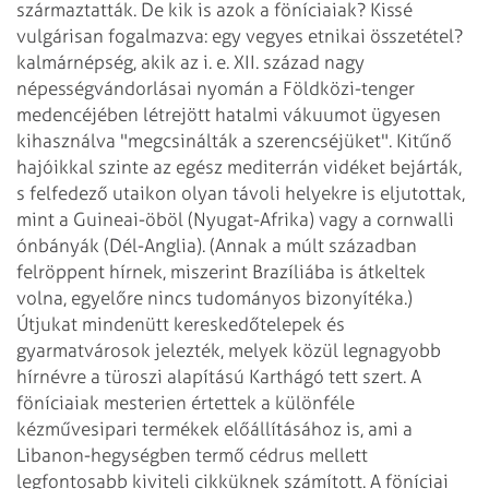
származtatták. De kik is azok a föníciaiak? Kissé
vulgárisan
fogalmazva: egy vegyes etnikai összetétel?
kalmárnépség, akik az i. e. XII. század
nagy
népességvándorlásai nyomán a Földközi-tenger
medencéjében létrejött
hatalmi vákuumot ügyesen
kihasználva "megcsinálták a szerencséjüket". Kitűnő
hajóikkal szinte az egész mediterrán vidéket bejárták,
s felfedező utaikon olyan távoli
helyekre is eljutottak,
mint a Guineai-öböl (Nyugat-Afrika) vagy a cornwalli
ónbányák
(Dél-Anglia). (Annak a múlt században
felröppent hírnek, miszerint Brazíliába is átkeltek
volna, egyelőre nincs tudományos bizonyítéka.)
Útjukat mindenütt kereskedőtelepek
és
gyarmatvárosok jelezték, melyek közül legnagyobb
hírnévre a türoszi alapítású
Karthágó tett szert. A
föníciaiak mesterien értettek a különféle
kézművesipari
termékek előállításához is, ami a
Libanon-hegységben termő cédrus mellett
legfontosabb kiviteli cikküknek számított. A föníciai