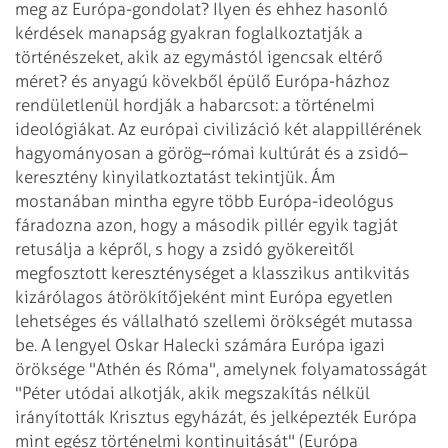
meg az Európa-gondolat? Ilyen és ehhez hasonló
kérdések manapság
gyakran foglalkoztatják a
történészeket, akik az egymástól igencsak eltérő
méret?
és anyagú kövekből épülő Európa-házhoz
rendületlenül hordják a habarcsot: a történelmi
ideológiákat. Az európai civilizáció két alappillérének
hagyományosan a görög–római
kultúrát és a zsidó–
keresztény kinyilatkoztatást tekintjük. Ám
mostanában
mintha egyre több Európa-ideológus
fáradozna azon, hogy a második pillér egyik tagját
retusálja a képről, s hogy a zsidó gyökereitől
megfosztott kereszténységet a
klasszikus antikvitás
kizárólagos átörökítőjeként mint Európa egyetlen
lehetséges
és vállalható szellemi örökségét mutassa
be. A lengyel Oskar Halecki számára Európa
igazi
öröksége "Athén és Róma", amelynek folyamatosságát
"Péter utódai
alkotják, akik megszakítás nélkül
irányították Krisztus egyházát, és jelképezték
Európa
mint egész történelmi kontinuitását" (Európa