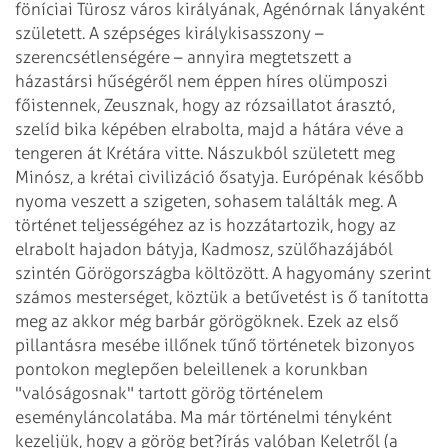
föníciai Türosz város királyának, Agénórnak lányaként
született. A szépséges királykisasszony –
szerencsétlenségére – annyira
megtetszett a
házastársi hűségéről nem éppen híres olümposzi
főistennek,
Zeusznak, hogy az rózsaillatot árasztó,
szelíd bika képében elrabolta, majd a hátára
véve a
tengeren át Krétára vitte. Nászukból született meg
Minósz, a krétai
civilizáció ősatyja. Európénak később
nyoma veszett a szigeten, sohasem találták
meg. A
történet teljességéhez az is hozzátartozik, hogy az
elrabolt hajadon bátyja,
Kadmosz, szülőhazájából
szintén Görögországba költözött. A hagyomány szerint
számos mesterséget, köztük a betűvetést is ő tanította
meg az akkor még barbár görögöknek.
Ezek az első
pillantásra mesébe illőnek tűnő történetek bizonyos
pontokon meglepően
beleillenek a korunkban
"valóságosnak" tartott görög történelem
eseményláncolatába.
Ma már történelmi tényként
kezeljük, hogy a görög bet?írás valóban Keletről
(a