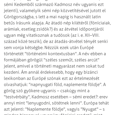
sémi Kedemből származó Kadmosz név ugyanis ezt
jelenti), valamelyik sémi nép közvetítésével
jutott el
Görögországba, s lett a mai napig is használt latin
betűs írásunk alapja.
Az átadó nép kilétéről (föníciaiak,
arámiak, esetleg zsidók?) és az átvétel
időpontjáról
ugyan még vitatkoznak a tudósok (az i. e. XII–VIII.
század közé
teszik), de az átadás-átvétel tényét senki
sem vonja kétségbe.
Nézzük ezek után Európé
történetét "történelmi kontextusban". A név ebben a
formájában görögül "széles szeműt, széles arcút"
jelent, amivel a történeti
magyarázat nem sokat tud
kezdeni. Ám annál érdekesebb, hogy egy bizánci
lexikonban az
Európé szónak ezt az értelmezését
olvashatjuk: "napnyugati föld, naplemente földje".
A
görög szó gyökere ugyanis – csakúgy mint a
"testvérbáty", Kadmosz esetében
– sémi eredet?: erev
annyi mint "lenyugodni, sötétnek lenni". Európa tehát
azt
jelenti: "Naplemente földje", vagyis "Nyugat" – s