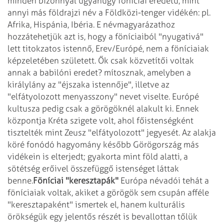
minden bizonnyal ugyanúgy föníciai
eredetű, mint
annyi más földrajzi név a Földközi-tenger vidékén: pl.
Afrika, Hispánia,
Ibéria.
E névmagyarázathoz
hozzátehetjük azt is, hogy a föníciaiból "nyugativá"
lett
titokzatos istennő, Erev/Európé, nem a föníciaiak
képzeletében született. Ők csak
közvetítői voltak
annak a babilóni eredet? mítosznak, amelyben a
királylány az
"éjszaka istennője", illetve az
"elfátyolozott menyasszony" nevet viselte. Európé
kultusza pedig csak a görögöknél alakult ki. Ennek
központja Kréta szigete volt,
ahol főistenségként
tisztelték mint Zeusz "elfátyolozott" jegyesét. Az alakja
köré
fonódó hagyomány később Görögország más
vidékein is elterjedt; gyakorta mint föld
alatti, a
sötétség erőivel összefüggő istenséget láttak
benne.
Föníciai "keresztapák"
Európa névadói tehát a
föníciaiak voltak, akiket a görögök sem csupán afféle
"keresztapaként" ismertek el, hanem kulturális
örökségük egy jelentős részét
is bevallottan tőlük