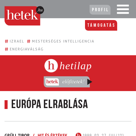
Profil
Támogatás
#
#
IZRAEL
MESTERSÉGES INTELLIGENCIA
#
ENERGIAVÁLSÁG
hetilap
Európa elrablása
GRÜLL TIBOR
/
HIT ÉS ÉRTÉKEK
1999. 03. 27. (III/12)