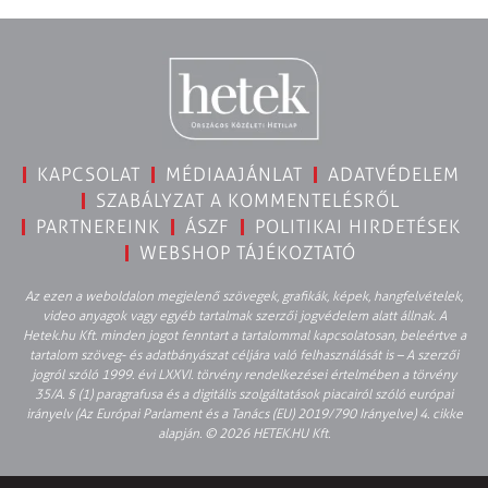
KAPCSOLAT
MÉDIAAJÁNLAT
ADATVÉDELEM
SZABÁLYZAT A KOMMENTELÉSRŐL
PARTNEREINK
ÁSZF
POLITIKAI HIRDETÉSEK
WEBSHOP TÁJÉKOZTATÓ
Az ezen a weboldalon megjelenő szövegek, grafikák, képek, hangfelvételek,
video anyagok vagy egyéb tartalmak szerzői jogvédelem alatt állnak. A
Hetek.hu Kft. minden jogot fenntart a tartalommal kapcsolatosan, beleértve a
tartalom szöveg- és adatbányászat céljára való felhasználását is – A szerzői
jogról szóló 1999. évi LXXVI. törvény rendelkezései értelmében a törvény
35/A. § (1) paragrafusa és a digitális szolgáltatások piacairól szóló európai
irányelv (Az Európai Parlament és a Tanács (EU) 2019/790 Irányelve) 4. cikke
alapján. © 2026 HETEK.HU Kft.