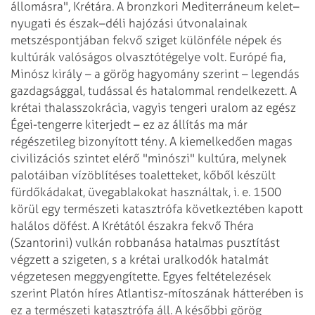
állomásra", Krétára. A
bronzkori Mediterráneum kelet–
nyugati és észak–déli hajózási útvonalainak
metszéspontjában
fekvő sziget különféle népek és
kultúrák valóságos olvasztótégelye volt. Európé
fia,
Minósz király – a görög hagyomány szerint – legendás
gazdagsággal, tudással
és hatalommal rendelkezett. A
krétai thalasszokrácia, vagyis tengeri uralom az egész
Égei-tengerre kiterjedt – ez az állítás ma már
régészetileg bizonyított tény. A
kiemelkedően magas
civilizációs szintet elérő "minószi" kultúra, melynek
palotáiban
vízöblítéses toaletteket, kőből készült
fürdőkádakat, üvegablakokat használtak,
i. e. 1500
körül egy természeti katasztrófa következtében kapott
halálos döfést.
A Krétától északra fekvő Théra
(Szantorini) vulkán robbanása hatalmas pusztítást
végzett a szigeten, s a krétai uralkodók hatalmát
végzetesen meggyengítette. Egyes
feltételezések
szerint Platón híres Atlantisz-mítoszának hátterében is
ez a természeti
katasztrófa áll. A későbbi görög