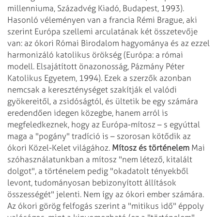
millenniuma, Századvég Kiadó,
Budapest, 1993).
Hasonló véleményen van a francia Rémi Brague, aki
szerint Európa
szellemi arculatának két összetevője
van: az ókori Római Birodalom hagyománya és
az ezzel
harmonizáló katolikus örökség (Európa: a római
modell. Elsajátított önazonosság,
Pázmány Péter
Katolikus Egyetem, 1994). Ezek a szerzők azonban
nemcsak a kereszténységet
szakítják el valódi
gyökereitől, a zsidóságtól, és ültetik be egy számára
eredendően idegen közegbe, hanem arról is
megfeledkeznek, hogy az Európa-mítosz – s
egyúttal
maga a "pogány" tradíció is – szorosan kötődik az
ókori Közel-Kelet
világához.
Mítosz és történelem
Mai
szóhasználatunkban a mítosz "nem létező, kitalált
dolgot", a történelem
pedig "okadatolt tényekből
levont, tudományosan bebizonyított állítások
összességét"
jelenti. Nem így az ókori ember számára.
Az ókori görög felfogás szerint a "mitikus
idő" éppoly