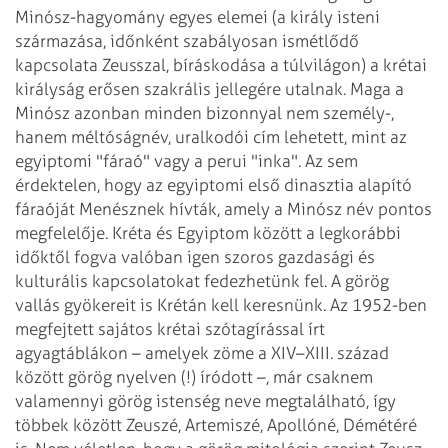
Minósz-hagyomány egyes elemei (a király isteni
származása, időnként szabályosan ismétlődő
kapcsolata Zeusszal, bíráskodása a túlvilágon)
a krétai
királyság erősen szakrális jellegére utalnak. Maga a
Minósz azonban minden
bizonnyal nem személy-,
hanem méltóságnév, uralkodói cím lehetett, mint az
egyiptomi "fáraó" vagy a perui "inka". Az sem
érdektelen, hogy az egyiptomi első
dinasztia alapító
fáraóját Menésznek hívták, amely a Minósz név pontos
megfelelője.
Kréta és Egyiptom között a legkorábbi
időktől fogva valóban igen szoros gazdasági
és
kulturális kapcsolatokat fedezhetünk fel.
A görög
vallás gyökereit is Krétán kell keresnünk. Az 1952-ben
megfejtett sajátos
krétai szótagírással írt
agyagtáblákon – amelyek zöme a XIV–XIII. század
között
görög nyelven (!) íródott –, már csaknem
valamennyi görög istenség neve megtalálható,
így
többek között Zeuszé, Artemiszé, Apollóné, Démétéré