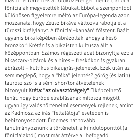
másutt is történtek a Földközi-tenger
mentén, ahol a
föníciaiak megvetették lábukat. Ebből a szempontból
különösen
figyelemre méltó az Európa-legenda azon
mozzanata, hogy Zeusz bikává változva
rabolja el a
türoszi királylányt. A föníciai–kanaáni főistent, Baált
ugyanis
bika képében ábrázolták, ahogy a késő
bronzkori Krétán is a bikaisten kultusza állt
a
középpontban. Számos régészeti adat bizonyítja ezt: a
bikaszarv-oltárok és a híres
– freskókon is gyakran
ábrázolt – kultikus bikaugrás-jelenetek. Ezek után az
sem
meglepő, hogy a "bika" jelentés? görög (és latin)
taurosz szó is a sémi shór/tór
átvételének
bizonyult.
Kréta: "az olvasztótégely"
Elképzelhető
tehát, hogy Európé elrablásának mítosza mögött
ugyanúgy valós történelmi
események rejlenek, amint
az Kadmosz, az írás "feltalálója" esetében is
bebizonyosodott. Érdemes hát tovább
tanulmányoznunk a történetet, a kiindulóponttól
(a
föníciaiaktól) most már áttérve a "befogadó