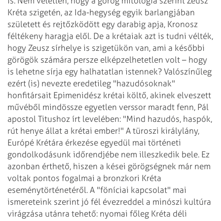
is. Nem véletlen,
hogy a görög mitológia szerint Zeusz
Kréta szigetén, az Ida-hegység egyik barlangjában
született és rejtőzködött egy darabig apja, Kronosz
féltékeny haragja elől. De a
krétaiak azt is tudni vélték,
hogy Zeusz sírhelye is szigetükön van, ami a későbbi
görögök számára persze elképzelhetetlen volt – hogy
is lehetne sírja egy
halhatatlan istennek? Valószínűleg
ezért (is) nevezte eredetileg "hazudósoknak"
honfitársait Epimenidész krétai költő, akinek elveszett
művéből mindössze
egyetlen verssor maradt fenn, Pál
apostol Titushoz írt levelében: "Mind hazudós,
haspók,
rút henye állat a krétai ember!"
A türoszi királylány,
Európé Krétára érkezése egyedül mai történeti
gondolkodásunk
időrendjébe nem illeszkedik bele. Ez
azonban érthető, hiszen a kései görögségnek már
nem
voltak pontos fogalmai a bronzkori Kréta
eseménytörténetéről. A "föníciai
kapcsolat" mai
ismereteink szerint jó fél évezreddel a minószi kultúra
virágzása
utánra tehető: nyomai főleg Kréta déli