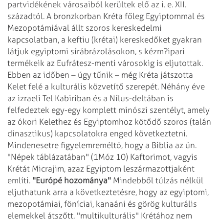
partvidékének városaiból kerültek elő az
i. e. XII.
századtól. A bronzkorban Kréta főleg Egyiptommal és
Mezopotámiával állt
szoros kereskedelmi
kapcsolatban, a keftiu (krétai) kereskedőket gyakran
látjuk
egyiptomi sírábrázolásokon, s kézm?ipari
termékeik az Eufrátesz-menti városokig
is eljutottak.
Ebben az időben – úgy tűnik – még Kréta játszotta
Kelet felé a
kulturális közvetítő szerepét. Néhány éve
az izraeli Tel Kabiriban és a Nílus-deltában
is
felfedeztek egy-egy komplett minószi szentélyt, amely
az ókori Kelethez és
Egyiptomhoz kötődő szoros (talán
dinasztikus) kapcsolatokra enged következtetni.
Mindenesetre figyelemreméltó, hogy a Biblia az ún.
"Népek táblázatában" (1Móz
10) Kaftorimot, vagyis
Krétát Micrajim, azaz Egyiptom leszármazottjaként
említi.
"Európé hozománya"
Mindebből túlzás nélkül
eljuthatunk arra a következtetésre, hogy az egyiptomi,
mezopotámiai, föníciai, kanaáni és görög kulturális
elemekkel átszőtt, "multikulturális"
Krétához nem