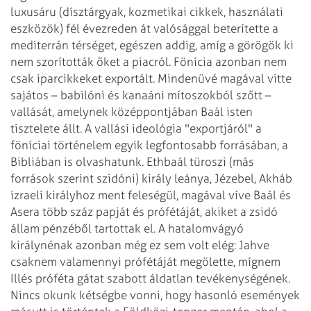
luxusáru (dísztárgyak,
kozmetikai cikkek, használati
eszközök) fél évezreden át valósággal beterítette a
mediterrán térséget, egészen addig, amíg a görögök ki
nem szorították őket a
piacról. Fönícia azonban nem
csak iparcikkeket exportált. Mindenüvé magával vitte
sajátos – babilóni és kanaáni mítoszokból szőtt –
vallását, amelynek középpontjában
Baál isten
tisztelete állt. A vallási ideológia "exportjáról" a
föníciai történelem
egyik legfontosabb forrásában, a
Bibliában is olvashatunk. Ethbaál türoszi (más
források
szerint szidóni) király leánya, Jézebel, Akháb
izraeli királyhoz ment feleségül,
magával víve Baál és
Asera több száz papját és prófétáját, akiket a zsidó
állam
pénzéből tartottak el. A hatalomvágyó
királynénak azonban még ez sem volt elég:
Jahve
csaknem valamennyi prófétáját megölette, mígnem
Illés próféta gátat
szabott áldatlan tevékenységének.
Nincs okunk kétségbe vonni, hogy hasonló események