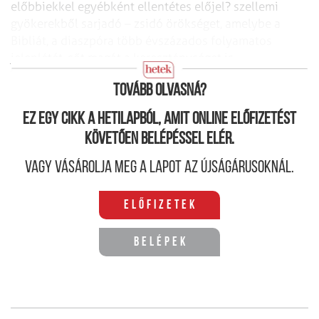
előbbiekkel egyébként ellentétes előjel?
szellemi
gyökerekből sarjadó – zsidó örökséget, amelybe a
Bibliát, a diaszpóra
több évszázados folyamatos
jelenlétét, sőt magát a kereszténységet is
beleérthetjük.
Tovább olvasná?
Ez egy cikk a hetilapból, amit online előfizetést
követően belépéssel elér.
Vagy vásárolja meg a lapot az újságárusoknál.
Előfizetek
Belépek