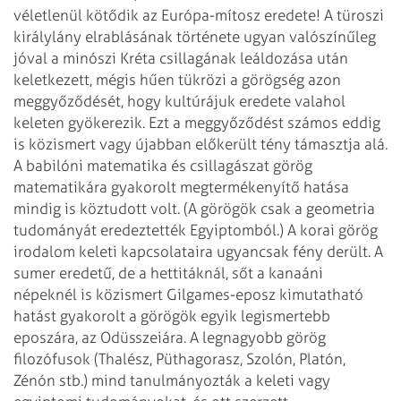
véletlenül kötődik az Európa-mítosz eredete! A türoszi
királylány
elrablásának története ugyan valószínűleg
jóval a minószi Kréta csillagának leáldozása
után
keletkezett, mégis hűen tükrözi a görögség azon
meggyőződését, hogy kultúrájuk
eredete valahol
keleten gyökerezik. Ezt a meggyőződést számos eddig
is közismert
vagy újabban előkerült tény támasztja alá.
A babilóni matematika és csillagászat
görög
matematikára gyakorolt megtermékenyítő hatása
mindig is köztudott volt. (A görögök
csak a geometria
tudományát eredeztették Egyiptomból.) A korai görög
irodalom keleti
kapcsolataira ugyancsak fény derült. A
sumer eredetű, de a hettitáknál, sőt a kanaáni
népeknél is közismert Gilgames-eposz kimutatható
hatást gyakorolt a görögök egyik
legismertebb
eposzára, az Odüsszeiára. A legnagyobb görög
filozófusok (Thalész, Püthagorasz,
Szolón, Platón,
Zénón stb.) mind tanulmányozták a keleti vagy