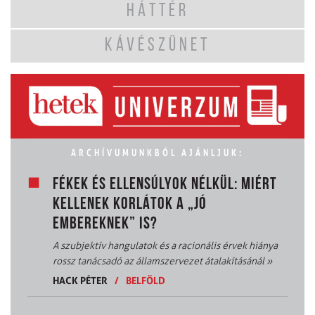
HÁTTÉR
KÁVÉSZÜNET
ARCHÍVUMUNKBÓL AJÁNLJUK:
FÉKEK ÉS ELLENSÚLYOK NÉLKÜL: MIÉRT
KELLENEK KORLÁTOK A „JÓ
EMBEREKNEK” IS?
A szubjektív hangulatok és a racionális érvek hiánya
rossz tanácsadó az államszervezet átalakításánál
»
HACK PÉTER
/
BELFÖLD