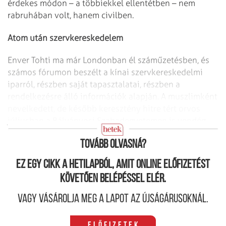
érdekes módon – a többiekkel ellentétben – nem
rabruhában volt, hanem civilben.
Atom után szervkereskedelem
Enver Tohti ma már Londonban él száműzetésben, és
számos fórumon beszélt a kínai szervkereskedelmi
iparról, részben saját tapasztalatai, részben a
rendelkezésre álló információk alapján. A muszlimként
nevelkedett, de később keresztény hitre tért orvos
júliusban a Bálványosi Szabadegyetemen is vendég­
előadó volt.
Tovább olvasná?
Ez egy cikk a hetilapból, amit online előfizetést
követően belépéssel elér.
Vagy vásárolja meg a lapot az újságárusoknál.
Előfizetek