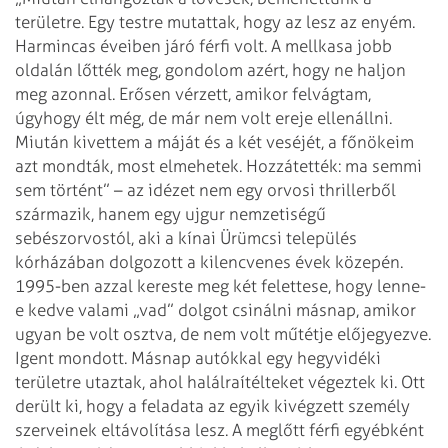
területre. Egy testre mutattak, hogy az lesz az enyém.
Harmin­cas éveiben járó férfi volt. A mellkasa jobb
oldalán lőtték meg, gondolom azért, hogy ne haljon
meg azonnal. Erősen vérzett, amikor felvágtam,
úgyhogy élt még, de már nem volt ereje ellenállni.
Miután kivettem a máját és a két veséjét, a főnökeim
azt mondták, most elmehetek. Hozzátették: ma semmi
sem történt” – az idézet nem egy orvosi thrillerből
származik, hanem egy ujgur nemzetiségű
sebészorvostól, aki a kínai Ürümcsi település
kórházában dolgozott a kilencvenes évek közepén.
1995-ben azzal kereste meg két felettese, hogy lenne-
e kedve valami „vad” dolgot csinálni másnap, amikor
ugyan be volt osztva, de nem volt műtétje előjegyezve.
Igent mondott. Másnap autókkal egy hegyvidéki
területre utaztak, ahol halálraítélteket végeztek ki. Ott
derült ki, hogy a feladata az egyik kivégzett személy
szerveinek eltávolítása lesz. A meglőtt férfi egyébként