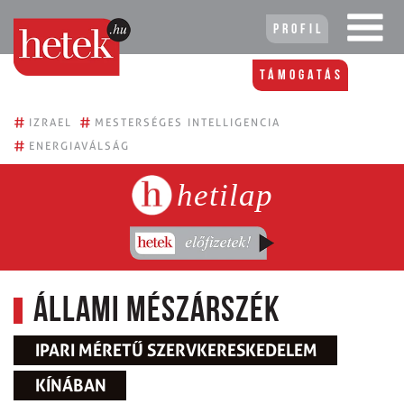
Profil
Támogatás
#
#
IZRAEL
MESTERSÉGES INTELLIGENCIA
#
ENERGIAVÁLSÁG
hetilap
Állami mészárszék
IPARI MÉRETŰ SZERVKERESKEDELEM
KÍNÁBAN