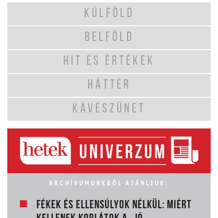
KÜLFÖLD
BELFÖLD
HIT ÉS ÉRTÉKEK
HÁTTÉR
KÁVÉSZÜNET
ARCHÍVUMUNKBÓL AJÁNLJUK:
FÉKEK ÉS ELLENSÚLYOK NÉLKÜL: MIÉRT