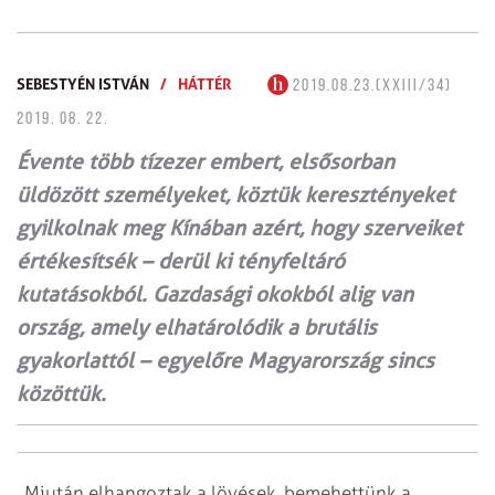
SEBESTYÉN ISTVÁN
/
HÁTTÉR
2019.08.23.(XXIII/34)
2019. 08. 22.
Évente több tízezer embert, elsősorban
üldözött személyeket, köztük keresztényeket
gyilkolnak meg Kínában azért, hogy szerveiket
értékesítsék – derül ki tényfeltáró
kutatásokból. Gazdasági okokból alig van
ország, amely elhatárolódik a brutális
gyakorlattól – egyelőre Magyarország sincs
közöttük.
„Miután elhangoztak a lövések, bemehettünk a