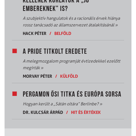
KELLENEK KORLÁTOK A „JÓ
EMBEREKNEK” IS?
A szubjektív hangulatok és a racionális érvek hiánya
rossz tanácsadó az államszervezet átalakításánál
»
HACK PÉTER
/
BELFÖLD
A PRIDE TITKOLT EREDETE
A melegmozgalom programját évtizedekkel ezelőtt
megírták
»
MORVAY PÉTER
/
KÜLFÖLD
PERGAMON ŐSI TITKA ÉS EURÓPA SORSA
Hogyan került a „Sátán oltára” Berlinbe?
»
DR. KULCSÁR ÁRPÁD
/
HIT ÉS ÉRTÉKEK