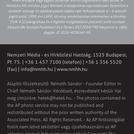
video anyagok vagy egyéb tartalmak szerzői jogvédelem alatt állnak. A
Hetek.hu Kft. minden jogot fenntart a tartalommal kapcsolatosan, beleértve a
tartalom szöveg- és adatbányászat céljára való felhasználását is – A szerzői
jogról szóló 1999. évi LXXVI. törvény rendelkezései értelmében a törvény
35/A. § (1) paragrafusa és a digitális szolgáltatások piacairól szóló európai
irányelv (Az Európai Parlament és a Tanács (EU) 2019/790 Irányelve) 4. cikke
alapján. © 2026 HETEK.HU Kft.
Nemzeti Média - és Hírközlési Hatóság, 1525 Budapest,
Pf. 75. | +36 1 457 7100 (telefon) | +36 1 356 5520
(fax) |
info@nmhh.hu
| www.nmhh.hu
Alapító-főszerkesztő: Németh Sándor - Founder Editor in
Chief: Németh Sándor. Kérdéseit, észrevételeit kérjük írja
meg címünkre:
hetek@hetek.hu
. - The photos contained in
the AP photo service may not be published and
redistributed without the prior written authority of the
Associated Press. All Rights Reserved. - Az AP fotószolgálat
fotóit nem lehet leközölni vagy újrafelhasználni az AP
előzetes írásbeli felhatalmazása nélkül! Copyright The