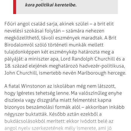
kora politikai kereteibe.
Főúri angol család sarja, akinek szülei – a brit elit
nevelési szokásai folytán – számára nehezen
megközelíthető, távoli eszmények maradtak. A Brit
Birodalomról szóló történeti munkák mellett
tulajdonképpen két eszménykép határozta meg a
pályáját: a miniszter apa, Lord Randolph Churchill és a
18. század elejének meghatározó hadvezér-politikusa,
John Churchill, ismertebb nevén Marlborough hercege.
A fiatal Winstonon az iskolában még nem látszott,
hogy ígéretes tehetség lenne. Ma valószínűleg enyhe
diszlexia vagy diszgráfia miatt felmentést kapna
bizonyos beszámolási formák alól – akkoriban inkább
négyszer buktatták. Később aztán ezekből a
bukdácsolásokból merített: ekkor ivódott belé az
angol nyelv szerkezetének mély ismerete, ami jó