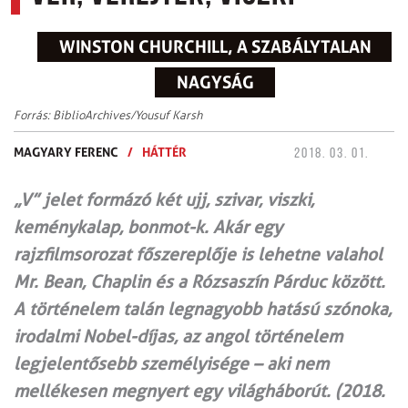
WINSTON CHURCHILL, A SZABÁLYTALAN
NAGYSÁG
Forrás: BiblioArchives/Yousuf Karsh
MAGYARY FERENC
/
HÁTTÉR
2018. 03. 01.
„V” jelet formázó két ujj, szivar, viszki,
keménykalap, bonmot-k. Akár egy
rajzfilmsorozat főszereplője is lehetne valahol
Mr. Bean, Chaplin és a Rózsaszín Párduc között.
A történelem talán legnagyobb hatású szónoka,
irodalmi Nobel-díjas, az angol történelem
legjelentősebb személyisége – aki nem
mellékesen megnyert egy világháborút. (2018.