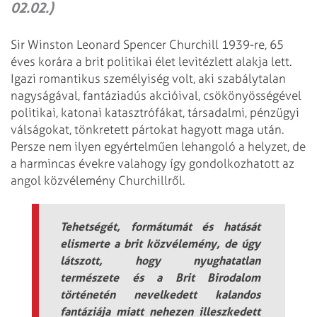
02.02.)
Sir Winston Leonard Spencer Churchill 1939-re, 65
éves korára a brit politikai élet levitézlett alakja lett.
Igazi romantikus személyiség volt, aki szabálytalan
nagyságával, fantáziadús akcióival, csökönyösségével
politikai, katonai katasztrófákat, társadalmi, pénzügyi
válságokat, tönkretett pártokat hagyott maga után.
Persze nem ilyen egyértelműen lehangoló a helyzet, de
a harmincas évekre valahogy így gondolkozhatott az
angol közvélemény Churchillről.
Tehetségét, formátumát és hatását
elismerte a brit közvélemény, de úgy
látszott, hogy nyughatatlan
természete és a Brit Birodalom
történetén nevelkedett kalandos
fantáziája miatt nehezen illeszkedett