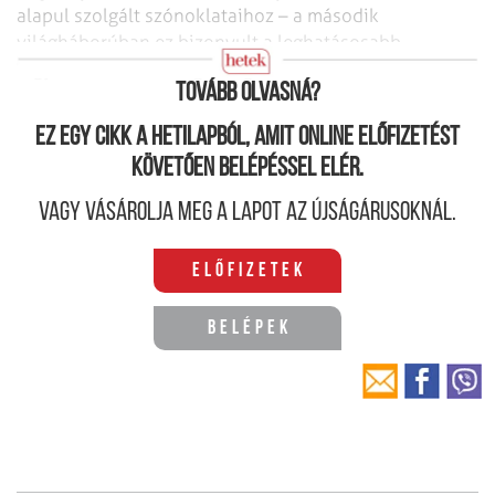
alapul szolgált szónoklataihoz – a második
világháborúban ez bizonyult a leghatásosabb
fegyverének az ország mozgósításában.
Tovább olvasná?
Ez egy cikk a hetilapból, amit online előfizetést
követően belépéssel elér.
Vagy vásárolja meg a lapot az újságárusoknál.
Előfizetek
Belépek