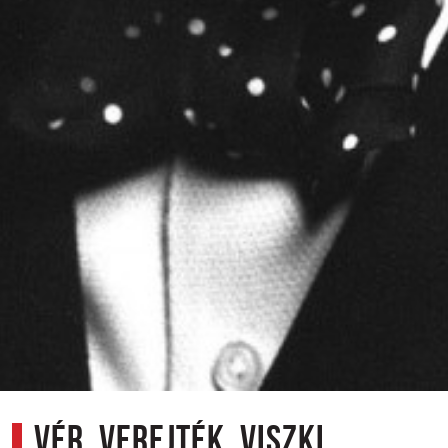
Vér, verejték, viszki