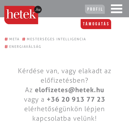
Profil
Támogatás
#
#
META
MESTERSÉGES INTELLIGENCIA
#
ENERGIAVÁLSÁG
Kérdése van, vagy elakadt az
előfizetésben?
Az
elofizetes@hetek.hu
vagy a
+36 20 913 77 23
elérhetőségünkön lépjen
kapcsolatba velünk!