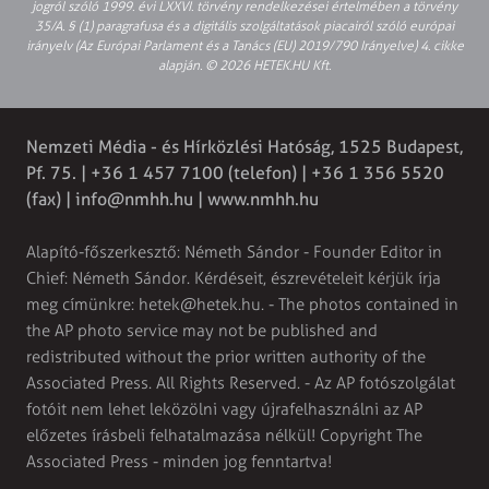
jogról szóló 1999. évi LXXVI. törvény rendelkezései értelmében a törvény
35/A. § (1) paragrafusa és a digitális szolgáltatások piacairól szóló európai
irányelv (Az Európai Parlament és a Tanács (EU) 2019/790 Irányelve) 4. cikke
alapján. © 2026 HETEK.HU Kft.
Nemzeti Média - és Hírközlési Hatóság, 1525 Budapest,
Pf. 75. | +36 1 457 7100 (telefon) | +36 1 356 5520
(fax) |
info@nmhh.hu
| www.nmhh.hu
Alapító-főszerkesztő: Németh Sándor - Founder Editor in
Chief: Németh Sándor. Kérdéseit, észrevételeit kérjük írja
meg címünkre:
hetek@hetek.hu
. - The photos contained in
the AP photo service may not be published and
redistributed without the prior written authority of the
Associated Press. All Rights Reserved. - Az AP fotószolgálat
fotóit nem lehet leközölni vagy újrafelhasználni az AP
előzetes írásbeli felhatalmazása nélkül! Copyright The
Associated Press - minden jog fenntartva!