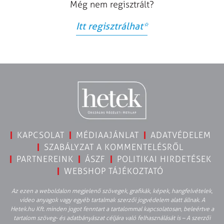
Még nem regisztrált?
Itt regisztrálhat
*
KAPCSOLAT
MÉDIAAJÁNLAT
ADATVÉDELEM
SZABÁLYZAT A KOMMENTELÉSRŐL
PARTNEREINK
ÁSZF
POLITIKAI HIRDETÉSEK
WEBSHOP TÁJÉKOZTATÓ
Az ezen a weboldalon megjelenő szövegek, grafikák, képek, hangfelvételek,
video anyagok vagy egyéb tartalmak szerzői jogvédelem alatt állnak. A
Hetek.hu Kft. minden jogot fenntart a tartalommal kapcsolatosan, beleértve a
tartalom szöveg- és adatbányászat céljára való felhasználását is – A szerzői