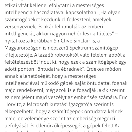
etikai vitát kellene lefolytatni a mesterséges
intelligencia használatával kapcsolatban. „Ha olyan
számítógépeket kezdünk el fejleszteni, amelyek
versenyeznek, és akár felülmúlják az emberi
intelligenciát, akkor nagyon nehéz lesz a túlélés” –
nyilatkozta korábban Sir Clive Sinclair is, a
Magyarországon is népszerű Spektrum számítógép
kifejlesztője. A lázadó robotoktól való félelem abból a
fel­tételezésből indul ki, hogy ezek a számítógépek egy
adott ponton „öntudatra ébrednek”. Érdekes módon
annak a lehetőségét, hogy a mesterséges
intelligenciával működő gépek saját öntudattal fognak
majd rendelkezni, még azok is elfogadják, akik szerint
ez nem jelent majd veszélyt az emberiség számára. Eric
Horvitz, a Microsoft kutatási igazgatója szerint is
elképzelhető, hogy a számítógépek öntudatra kelnek
majd, de véleménye szerint az emberiség megőrzi
befolyását és ellenőrzőképességét a gépek felett.
Az