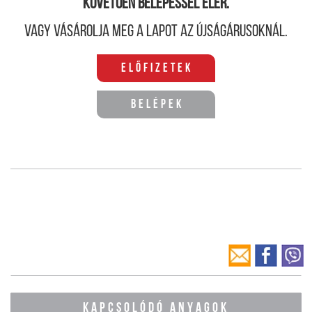
követően belépéssel elér.
Vagy vásárolja meg a lapot az újságárusoknál.
Előfizetek
Belépek
KAPCSOLÓDÓ ANYAGOK