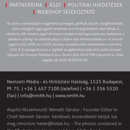
PARTNEREINK
ÁSZF
POLITIKAI HIRDETÉSEK
WEBSHOP TÁJÉKOZTATÓ
Az ezen a weboldalon megjelenő szövegek, grafikák, képek, hangfelvételek,
video anyagok vagy egyéb tartalmak szerzői jogvédelem alatt állnak. A
Hetek.hu Kft. minden jogot fenntart a tartalommal kapcsolatosan, beleértve a
tartalom szöveg- és adatbányászat céljára való felhasználását is – A szerzői
jogról szóló 1999. évi LXXVI. törvény rendelkezései értelmében a törvény
35/A. § (1) paragrafusa és a digitális szolgáltatások piacairól szóló európai
irányelv (Az Európai Parlament és a Tanács (EU) 2019/790 Irányelve) 4. cikke
alapján. © 2026 HETEK.HU Kft.
Nemzeti Média - és Hírközlési Hatóság, 1525 Budapest,
Pf. 75. | +36 1 457 7100 (telefon) | +36 1 356 5520
(fax) |
info@nmhh.hu
| www.nmhh.hu
Alapító-főszerkesztő: Németh Sándor - Founder Editor in
Chief: Németh Sándor. Kérdéseit, észrevételeit kérjük írja
meg címünkre:
hetek@hetek.hu
. - The photos contained in