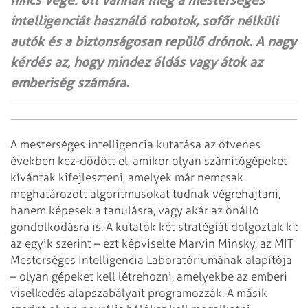
nincs vége: ott vannak még a mesterséges
intelligenciát használó robotok, sofőr nélküli
autók és a biztonságosan repülő drónok. A nagy
kérdés az, hogy mindez áldás vagy átok az
emberiség számára.
A mesterséges intelligencia kutatása az ötvenes
években kez-dődött el, amikor olyan számítógépeket
kívántak kifejleszteni, amelyek már nemcsak
meghatározott algoritmusokat tudnak végrehajtani,
hanem képesek a tanulásra, vagy akár az önálló
gondolkodásra is. A kutatók két stratégiát dolgoztak ki:
az egyik szerint – ezt képviselte Marvin Minsky, az MIT
Mesterséges Intelligencia Laboratóriumának alapítója
– olyan gépeket kell létrehozni, amelyekbe az emberi
viselkedés alapszabályait programozzák. A másik