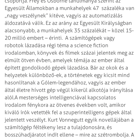
csoportja. Frey és Osborne tanulmánya szerint az
Egyesült Államokban a munkahelyek 47 százaléka van
„nagy veszélynek” kitéve, vagyis az automatizálás
áldozatává válik. Ez az arány az Egyesült Királyságban
alacsonyabb, a munkahelyek 35 százalékát – közel 15-
20 millió embert – érinti.
A számítógépek vagy
robotok lázadása régi téma a science fiction
irodalomban, könyvek és filmek százai jelentek meg az
elmúlt ötven évben, amelyek témája az ember által
épített gondolkodó gépek lázadása. Bár az okok és a
helyzetek különböző-ek, a történetek egy kicsit mind
hasonlítanak a Gólem-legendához, vagyis az ember
által életre hívott gép végül kikerül alkotója irányítása
alól.
A mesterséges intelligenciával kapcsolatos
irodalom fénykora az ötvenes években volt, amikor
kiváló írók vetették fel a szuperintelligens gépek által
jelentett veszélyt. Kurt Vonnegutt egyik novellájában a
számítógép féltékeny lesz a tulajdonosára, és
bosszúhadjáratot indít ellene – mire az szétrombolja. A