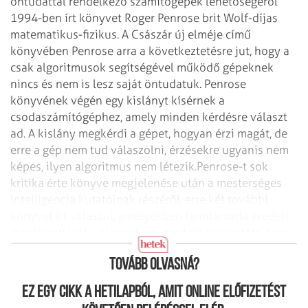
öntudattal rendelkező számítógépek lehetőségéről
1994-ben írt könyvet Roger Penrose brit Wolf-díjas
matematikus-fizikus. A Császár új elméje című
könyvében Penrose arra a következtetésre jut, hogy a
csak algoritmusok segítségével működő gépeknek
nincs és nem is lesz saját öntudatuk. Penrose
könyvének végén egy kislányt kísérnek a
csodaszámítógéphez, amely minden kérdésre választ
ad. A kislány megkérdi a gépet, hogyan érzi magát, de
erre a gép nem tud válaszolni, érzésekre ugyanis nem
képes, ilyen algoritmus nem létezik.
Penrose-t sok
kritika érte könyve megjelenése után a mesterséges
intelligencia kutatóinak részéről, erre két további
könyvet írt válaszul, amelyekben fenntartotta eredeti
megállapítását, valamint egy modellt is alkotott, hogy
hogyan jönnek létre a gondolatok az emberi agyban.
Tovább olvasná?
Ez egy cikk a hetilapból, amit online előfizetést