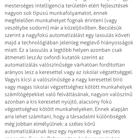
mesterséges intelligencia területén elért fejlesztések
nagyon sok típusú munkafolyamatot, ennek
megfelelően munkahelyet fognak érinteni (vagy
veszélybe sodorni) már a közeljövőben. Becslésük
szerint a nagyfokú automatizálást egy lassulás követi
majd a technológiában jelenleg meglevő hiányosságok
miatt. Ez a lassulás a legtöbb helyen azonban csak
átmeneti lesz.
Az oxfordi kutatók szerint az
automatizálás valószínűsége várhatóan fordítottan
arányos lesz a keresettel vagy az iskolai végzettséggel.
Vagyis kicsi a valószínűsége a nagy keresettel bíró
vagy magas iskolai végzettséghez kötött munkahelyek
számítógépekkel való felváltásának, nagyon valószínű
azonban a kis keresetet nyújtó, alacsony fokú
végzettséghez kötött munkahelyeken. Ennek alapján
arra lehet számítani, hogy a társadalmi különbségek
még jobban elmélyülnek: a széles körű
automatizálásnak lesz egy nyertes és egy vesztes