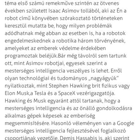
téma első számú remekműve szintén az ötvenes
években született Isaac Asimov tollából, aki az Én a
robot című könyvében szórakoztató történeteken
keresztül mutatta be, hogy milyen problémák
adódhatnak még abban az esetben is, ha a robotok
engedelmeskednek a robotika három törvényének,
amelyeket az emberek védelme érdekében
programoztak beléjük.
Bár még távolról sem tartunk
ott, mint Asimov robotjai, egyesek szerint a
mesterséges intelligencia veszélyes is lehet. Erről
olyan technológiai és tudományos „nagyágyúk”
nyilatkoztak, mint Stephen Hawking brit fizikus vagy
Elon Musk,
a Tesla és a SpaceX vezérigazgatója.
Hawking és Musk egyaránt attól tartanak, hogy a
mesterséges intelligencia és az önálló gondolkodásra
alkalmas gépek képesek az emberiség
megsemmisítésére. Hasonló véleményen van a Google
mesterséges intelligencia fejlesztésével foglalkozó
csoportjának vezetője, Demis Hassabis is, aki szerint