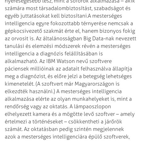
nyereségesebb lesz, mint a sofőrök alkalmazása – akik
számára most társadalombiztosítást, szabadságot és
egyéb juttatásokat kell biztosítani.
A mesterséges
intelligencia egyre fokozottabb térnyerése nemcsak a
gépkocsivezető szakmát érte el, hanem bizonyos fokig
az orvosit is. Az általánosságban Big Data-nak nevezett
tanulási és elemzési módszerek révén a mesterséges
intelligencia a diagnózis felállításában is
alkalmazható. Az IBM Watson nevű szoftvere
páciensek millióinak az adatait felhasználva állapítja
meg a diagnózist, és előre jelzi a betegség lehetséges
kimenetelét. (A szoftvert már Magyarországon is
elkezdték használni.) A mesterséges intelligencia
alkalmazása elérte az olyan munkahelyeket is, mint a
rendőrség vagy az oktatás. A lámpaoszlopon
elhelyezett kamera és a mögötte levő szoftver – amely
értelmezi a történéseket – csökkentheti a járőrök
számát. Az oktatásban pedig szintén megjelennek
azok a mesterséges intelligenciára épülő szoftverek,