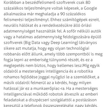
Korábban a beszédfelismerő szoftverek csak 80
százalékos teljesítményre voltak képesek, a Google
alkalmazása már meghaladja a 90 százalékos
felismerési teljesítményt. Ehhez számítógépek ezreit,
neurális hálókat és a rendelkezésükre álló óriási
adatmennyiséget használták fel. A sofőr nélküli autók
vagy a hatalmas adatmennyiség feldolgozására épülő
szoftverek (Big Data vagy Deep Learning) látványos
sikere azt mutatja, hogy egy olyan technológiai
robbanás előtt állunk, amely több szempontból is meg
fogja lepni az emberiség túlnyomó részét, és ez a
meglepetés nem biztos, hogy kellemes lesz.
Míg egyik
oldalról a mesterséges intelligencia és a robotika
rohamos fejlődése joggal nyűgözi le a szemlélőket, a
másik oldalról felmerül az a kérdés, hogy milyen
hatással jár ez a munkaerőpiac-ra. Ha a mesterséges
intelligenciával működő robotok átveszik az emberi
feladatokat a diszpécseri szolgálattól a postázáson
keresztül a telefonok összeszereléséig, nagy kérdés,