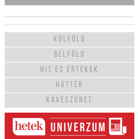
KÜLFÖLD
BELFÖLD
HIT ÉS ÉRTÉKEK
HÁTTÉR
KÁVÉSZÜNET