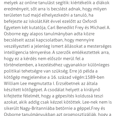
melyek az online tanulást segítik: kiértékelik a diákok
eredményeit, sőt arra is becslést adnak, hogy milyen
területen tud majd elhelyezkedni a tanuló, ha
befejezte az iskolát.
Két évvel ezelőtt az Oxfordi
Egyetem két kutatója, Carl Benedikt Frey és Michael A.
Osborne egy alapos tanulmányban adta közre
becsléseit azzal kapcsolatban, hogy mennyire
veszélyezteti a jelenleg ismert állásokat a mesterséges
intelligencia térnyerése. A szerzők emlékeztettek arra,
hogy ez a kérdés nem először merül fel a
történelemben, a kezeléséhez ugyanakkor különleges
politikai tehetségre van szükség. Erre jó példa a
kötőgép megjelenése a 16. század végén:1589-ben
William Lee megmutatta I. Erzsébetnek az általa
készített kötőgépet. A csodálat helyett a királynő
kifejtette félelmét, hogy a gépesítés koldussá teszi
azokat, akik addig csak kézzel kötöttek. Lee-nek nem is
sikerült Nagy-Britanniába betörnie a géppel.
Frey és
Osborne tanulmányukban azt prognosztizálják, hogy a