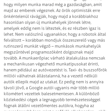
hogy milyen munka marad még a gazdaságban, amit
majd az emberek végeznek. Az örök optimisták erre
önkéntelenül rávágják, hogy majd a korábbiakhoz
hasonlóan olyan új munkahelyek jönnek létre,
amelyek eddig nem is léteztek, és ez részben igaz is
lehet. Nem valószínű ugyanakkor, hogy a robotok által
felváltott – korábban mondjuk összeszerelő vagy más
rutinszerű munkát végző – munkások munkahelyük
megszűntével programozóként dolgoznak majd
tovább. A munkaerőpiac várható átalakulása nemcsak
a mechanikusan végezhető munkatípusokat érinti,
hanem például az autóvezetést is. Taxi- és buszsofőrök
milliói válhatnak állástalanná, ha a vezető nélküli
autók ellepik majd az utakat. Ez pedig nem is annyira
távoli jövő, a Google autói ugyanis már több millió
kilométert vezettek balesetmentesen. A különböző
közlekedési cégek a legnagyobb természetességgel
fognak átállni vezetőmentes autókra, hogyha az