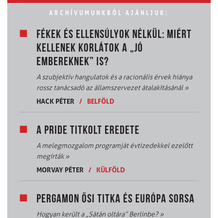
ARCHÍVUMUNKBÓL AJÁNLJUK:
FÉKEK ÉS ELLENSÚLYOK NÉLKÜL: MIÉRT
KELLENEK KORLÁTOK A „JÓ
EMBEREKNEK” IS?
A szubjektív hangulatok és a racionális érvek hiánya
rossz tanácsadó az államszervezet átalakításánál
»
HACK PÉTER
/
BELFÖLD
A PRIDE TITKOLT EREDETE
A melegmozgalom programját évtizedekkel ezelőtt
megírták
»
MORVAY PÉTER
/
KÜLFÖLD
PERGAMON ŐSI TITKA ÉS EURÓPA SORSA
Hogyan került a „Sátán oltára” Berlinbe?
»