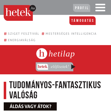
Profil
Támogatás
#
#
SZIGET FESZTIVÁL
MESTERSÉGES INTELLIGENCIA
#
ENERGIAVÁLSÁG
hetilap
Tudományos-fantasztikus
valóság
ÁLDÁS VAGY ÁTOK?