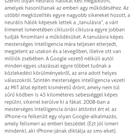
szerint olyan neurális hálókat kell megalkotni,
amelyek hasonlítanak az emberi agy működéséhez. Az
utóbbi megközelítés egyre nagyobb sikereket hozott, a
neurális hálók képesek lettek a „tanulásra”, a várt
kimenet ismeretében ciklusról ciklusra egyre jobban
tudják finomítani a működésüket. A tanulásra képes
mesterséges intelligencia mára teljesen elterjedt,
megjelent az utakon és a levegőben, illetve ott van
milliók zsebében. A Google vezető nélküli autói
minden egyes utazással egyre többet tudnak a
közlekedési körülményekről, az arra adott helyes
válaszokról. Szintén mesterséges intelligencia vezeti
az MIT által épített kisméretű drónt, amely nem túl
sűrű ködben is 45 kilométeres sebességgel képes
repülni, sikerrel kerülve ki a fákat. 2008-ban a
mesterséges intelligencia óriási áttörést ért el: az
iPhone-ra felkerült egy olyan Google-alkalmazás,
amely felismeri az emberi beszédet. (Ezt jól ismeri
mindenki, aki iPhone-jának diktálja az sms-eket).