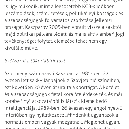
is úgy működik, mint a legsötétebb KGB-s időkben:
leszámolások, száműzetések, politikai gyilkosságok és
a szabadságjogok folyamatos csorbítása jellemzi
országát. Kaszparov 2005-ben vonult vissza a sakktól,
majd politikai pályára lépett, és ma is aktív emberi jogi
tevékenységet folytat, elemzése tehát nem egy
kívülálló műve.
Szétzúzni a tükörlabirintust
Az örmény származású Kaszparov 1985-ben, 22
évesen lett sakkvilágbajnok a Szovjetunió színeiben,
ezt követően 20 éven át uralta a sportágat. A közélet
és a szabadságjogok fiatal kora óta érdekelték, és már
korabeli nyilatkozataiból is látszik kiemelkedő
intelligenciája. 1989-ben, 26 évesen egy angol nyelvű
interjúban így nyilatkozott: „Mindenkit ugyanazok a
normális emberi vágyak mozgatnak. Meglehet ugyan,
hogy manapság világunk két politikai érdekszférára