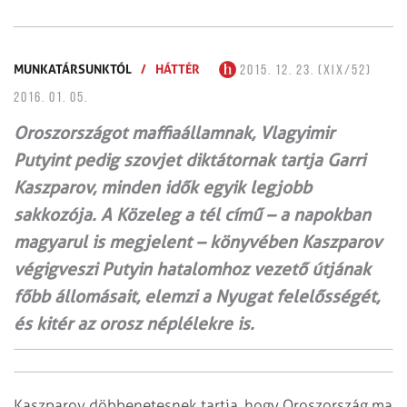
MUNKATÁRSUNKTÓL
/
HÁTTÉR
2015. 12. 23. (XIX/52)
2016. 01. 05.
Oroszországot maffiaállamnak, Vlagyimir
Putyint pedig szovjet diktátornak tartja Garri
Kaszparov, minden idők egyik legjobb
sakkozója. A Közeleg a tél című – a napokban
magyarul is megjelent – könyvében Kaszparov
végigveszi Putyin hatalomhoz vezető útjának
főbb állomásait, elemzi a Nyugat felelősségét,
és kitér az orosz néplélekre is.
Kaszparov döbbenetesnek tartja, hogy Oroszország ma