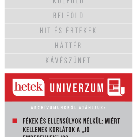
KÜLFÖLD
BELFÖLD
HIT ÉS ÉRTÉKEK
HÁTTÉR
KÁVÉSZÜNET
ARCHÍVUMUNKBÓL AJÁNLJUK:
FÉKEK ÉS ELLENSÚLYOK NÉLKÜL: MIÉRT
KELLENEK KORLÁTOK A „JÓ