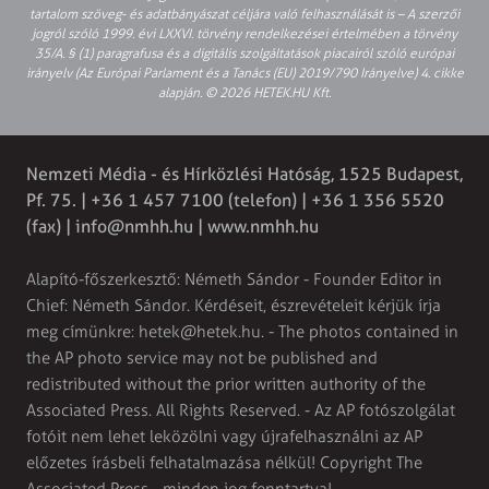
tartalom szöveg- és adatbányászat céljára való felhasználását is – A szerzői
jogról szóló 1999. évi LXXVI. törvény rendelkezései értelmében a törvény
35/A. § (1) paragrafusa és a digitális szolgáltatások piacairól szóló európai
irányelv (Az Európai Parlament és a Tanács (EU) 2019/790 Irányelve) 4. cikke
alapján. © 2026 HETEK.HU Kft.
Nemzeti Média - és Hírközlési Hatóság, 1525 Budapest,
Pf. 75. | +36 1 457 7100 (telefon) | +36 1 356 5520
(fax) |
info@nmhh.hu
| www.nmhh.hu
Alapító-főszerkesztő: Németh Sándor - Founder Editor in
Chief: Németh Sándor. Kérdéseit, észrevételeit kérjük írja
meg címünkre:
hetek@hetek.hu
. - The photos contained in
the AP photo service may not be published and
redistributed without the prior written authority of the
Associated Press. All Rights Reserved. - Az AP fotószolgálat
fotóit nem lehet leközölni vagy újrafelhasználni az AP
előzetes írásbeli felhatalmazása nélkül! Copyright The
Associated Press - minden jog fenntartva!