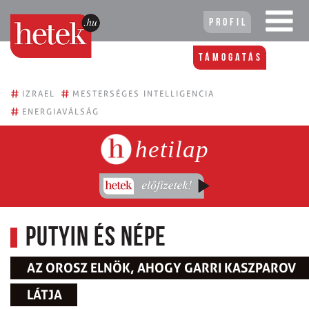
Profil
Támogatás
#
#
IZRAEL
MESTERSÉGES INTELLIGENCIA
#
ENERGIAVÁLSÁG
hetilap
Putyin és népe
AZ OROSZ ELNÖK, AHOGY GARRI KASZPAROV
LÁTJA