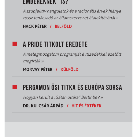
EMBEREKNEK” IS?
A szubjektív hangulatok és a racionális érvek hiánya
rossz tanácsadó az államszervezet átalakításánál
»
HACK PÉTER
/
BELFÖLD
A PRIDE TITKOLT EREDETE
A melegmozgalom programját évtizedekkel ezelőtt
megírták
»
MORVAY PÉTER
/
KÜLFÖLD
PERGAMON ŐSI TITKA ÉS EURÓPA SORSA
Hogyan került a „Sátán oltára” Berlinbe?
»
DR. KULCSÁR ÁRPÁD
/
HIT ÉS ÉRTÉKEK