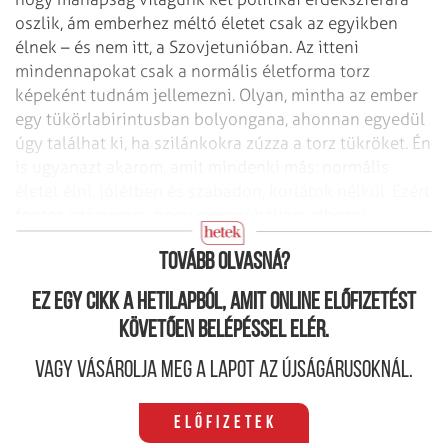
oszlik, ám emberhez méltó életet csak az egyikben
élnek – és nem itt, a Szovjetunióban. Az itteni
mindennapokat csak a normális életforma torz
képeként tudnám jellemezni. Olyan, mintha az ember
egy tükörlabirintusban bolyongana, ahonnan egyedül
úgy találhat ki, ha szilánkokra zúzza a torz tükröket. Én
is ugyanazt akarom, amit mindenki más: normális
életet élni, jólétben és szabadon, korlátok nélkül. Ezért
fontos számomra, hogy megpróbáljam elhozni
honfitársaimnak a normális életet. A napfényt.”
Tovább olvasná?
Ez egy cikk a hetilapból, amit online előfizetést
követően belépéssel elér.
Vagy vásárolja meg a lapot az újságárusoknál.
Előfizetek