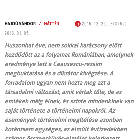
HAJDÚ SÁNDOR
/
HÁTTÉR
2015. 12. 23. (XIX/52)
2016. 01. 05.
Huszonhat éve, nem sokkal karácsony előtt
kezdődött az a folyamat Romániában, amelynek
eredménye lett a Ceausescu-rezsim
megbuktatása és a diktátor kivégzése. A
forradalom ugyan nem hozta meg azt a
társadalmi változást, amit vártak tőle, de az
emlékek máig élnek, és szinte mindenkinek van
saját története a történelmi napokról. Az
események történelmi megítélése azonban
korántsem egységes, az elmúlt évtizedekben
számos összeesküvés-elmélet keletkezett,