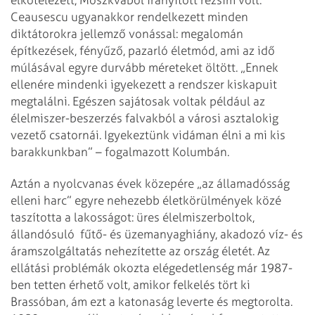
Ceausescu ugyanakkor rendelkezett minden
diktátorokra jellemző vonással: megalomán
építkezések, fényűző, pazarló életmód, ami az idő
múlásával egyre durvább méreteket öltött. „Ennek
ellenére mindenki igyekezett a rendszer kiskapuit
megtalálni. Egészen sajátosak voltak például az
élelmiszer-beszerzés falvakból a városi asztalokig
vezető csatornái. Igyekeztünk vidáman élni a mi kis
barakkunkban” – fogalmazott Kolumbán.
Aztán a nyolcvanas évek közepére „az államadósság
elleni harc” egyre nehezebb életkörülmények közé
taszította a lakosságot: üres élelmiszerboltok,
állandósuló fűtő- és üzemanyaghiány, akadozó víz- és
áramszolgáltatás nehezítette az ország életét. Az
ellátási problémák okozta elégedetlenség már 1987-
ben tetten érhető volt, amikor felkelés tört ki
Brassóban, ám ezt a katonaság leverte és megtorolta.