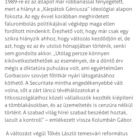
1989-re ez az állapot már robbanással fenyegetett,
mert a hiányt a „Kárpátok Géniusza” ideológiai alapon
fokozta. Az egy évvel korábban meghirdetett
falurombolás politikájával végképp maga ellen
fordított mindenkit. Érezhető volt, hogy már csak egy
szikra hiányzik ahhoz, hogy változás kezdődjön el, de
azt, hogy ez az év utolsó hónapjában történik, senki
sem gondolta akkor. „Utólag persze könnyen
kikövetkeztethetőek az események, de a döntő érv
mégis a diktatúra puhulása volt, ami egyértelműen
Gorbacsov szovjet főtitkár nyári látogatásához
köthető. A Securitate mintha engedékenyebbé vált
volna, sőt a zárt láncú tévéhálózatokat a
titkosszolgálathoz közeli vállalkozók kezdték kiépíteni
a tömblakásokban, és az üzemeltetés is cenzúra nélkül
történt. A szabad világ hírei szabad beszédet hoztak,
lazult a kontroll” – emlékezett vissza Kolumbán Gábor.
A változást végül Tőkés László temesvári református