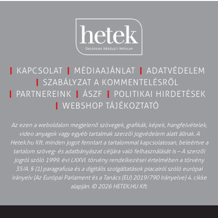
KAPCSOLAT
MÉDIAAJÁNLAT
ADATVÉDELEM
SZABÁLYZAT A KOMMENTELÉSRŐL
PARTNEREINK
ÁSZF
POLITIKAI HIRDETÉSEK
WEBSHOP TÁJÉKOZTATÓ
Az ezen a weboldalon megjelenő szövegek, grafikák, képek, hangfelvételek,
video anyagok vagy egyéb tartalmak szerzői jogvédelem alatt állnak. A
Hetek.hu Kft. minden jogot fenntart a tartalommal kapcsolatosan, beleértve a
tartalom szöveg- és adatbányászat céljára való felhasználását is – A szerzői
jogról szóló 1999. évi LXXVI. törvény rendelkezései értelmében a törvény
35/A. § (1) paragrafusa és a digitális szolgáltatások piacairól szóló európai
irányelv (Az Európai Parlament és a Tanács (EU) 2019/790 Irányelve) 4. cikke
alapján. © 2026 HETEK.HU Kft.