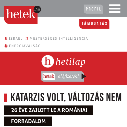
Profil
Támogatás
#
#
IZRAEL
MESTERSÉGES INTELLIGENCIA
#
ENERGIAVÁLSÁG
hetilap
Katarzis volt, változás nem
26 ÉVE ZAJLOTT LE A ROMÁNIAI
FORRADALOM