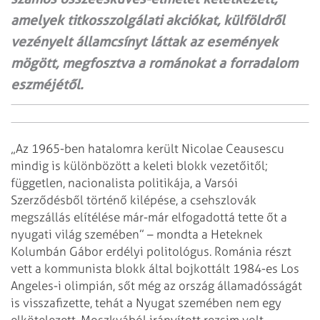
amelyek titkosszolgálati akciókat, külföldről
vezényelt államcsínyt láttak az események
mögött, megfosztva a románokat a forradalom
eszméjétől.
„Az 1965-ben hatalomra került Nicolae Ceausescu
mindig is különbözött a keleti blokk vezetőitől;
független, nacionalista politikája, a Varsói
Szerződésből történő kilépése, a csehszlovák
megszállás elítélése már-már elfogadottá tette őt a
nyugati világ szemében” – mondta a Heteknek
Kolumbán Gábor erdélyi politológus. Románia részt
vett a kommunista blokk által bojkottált 1984-es Los
Angeles-i olimpián, sőt még az ország államadósságát
is visszafizette, tehát a Nyugat szemében nem egy
elkötelezett, Moszkvából irányított rezsim volt.