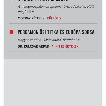
A melegmozgalom programját évtizedekkel ezelőtt
megírták
»
MORVAY PÉTER
/
KÜLFÖLD
PERGAMON ŐSI TITKA ÉS EURÓPA SORSA
Hogyan került a „Sátán oltára” Berlinbe?
»
DR. KULCSÁR ÁRPÁD
/
HIT ÉS ÉRTÉKEK