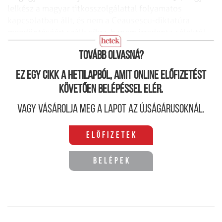
lelkész a magyar titkosszolgálattal folyamatos
kapcsolatban állt, és nem a Ceausescu-diktatúra
megdöntéséért szállt síkra, hanem irredenta céloktól
vezérelve Románia szétrombolása volt a célja.
Tovább olvasná?
Ez egy cikk a hetilapból, amit online előfizetést
követően belépéssel elér.
Vagy vásárolja meg a lapot az újságárusoknál.
Előfizetek
Belépek