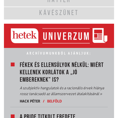
HÁTTÉR
KÁVÉSZÜNET
ARCHÍVUMUNKBÓL AJÁNLJUK:
FÉKEK ÉS ELLENSÚLYOK NÉLKÜL: MIÉRT
KELLENEK KORLÁTOK A „JÓ
EMBEREKNEK” IS?
A szubjektív hangulatok és a racionális érvek hiánya
rossz tanácsadó az államszervezet átalakításánál
»
HACK PÉTER
/
BELFÖLD
A PRIDE TITKOLT EREDETE