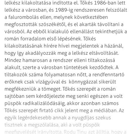
lelkész kilakoltatása indította el. Tőkés 1986-ban lett
lelkész a városban, és 1989-ig rendszeresen felszólalt
a falurombolás ellen, melynek következtében
megfosztották szószékétől, és el akarták távolítani a
városból. Az ebből kialakuló ellenállást tekinthetjük a
román forradalom első lépésének. Tőkés
kilakoltatásának hírére hívei megjelentek a házánál,
hogy így akadályozzák meg a lelkész eltávolítását.
Mindez hamarosan a rendszer elleni tiltakozássá
alakult, szerte a városban tüntetések kezdődtek. A
tiltakozók száma folyamatosan nőtt, a rendfenntartó
erőknek csak vízágyúval és könnygázzal sikerült
megfékezniük a tömeget. Tőkés szerepét a román
sajtóban sem kérdőjelezte meg senki egészen a volt
püspök radikalizálódásáig, akkor azonban számos
Tőkés szerepét firtató cikk jelent meg a médiában. Az
egyik legérdekesebb annak a nyugdíjas szekus
tisztnek a megszólalása, aki a volt püspök
megfigyelését irányította. Rodu Tinu azt állítja, hogy a