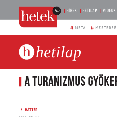
Hírek
Hetilap
Videók
#
#
META
MESTERSÉ
hetilap
A turanizmus gyöke
/
HÁTTÉR