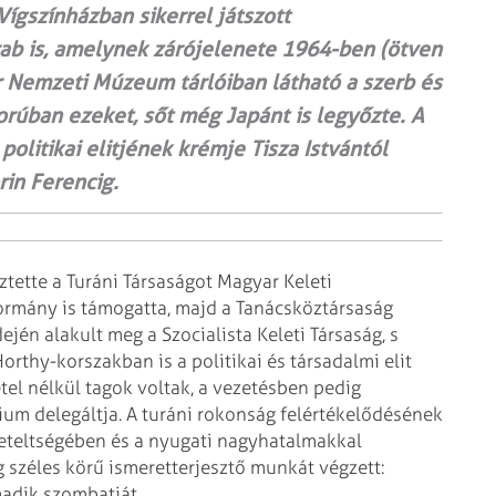
Vígszínházban sikerrel játszott
ab is, amelynek zárójelenete 1964-ben (ötven
r Nemzeti Múzeum tárlóiban látható a szerb és
rúban ezeket, sőt még Japánt is legyőzte. A
olitikai elitjének krémje Tisza Istvántól
rin Ferencig.
tette a Turáni Társaságot Magyar Keleti
kormány is támogatta, majd a Tanácsköztársaság
dején alakult meg a Szocialista Keleti Társaság, s
Horthy-korszakban is a politikai és társadalmi elit
tel nélkül tagok voltak, a vezetésben pedig
um delegáltja. A turáni rokonság felértékelődésének
geteltségében és a nyugati nagyhatalmakkal
 széles körű ismeretterjesztő munkát végzett:
madik szombatját