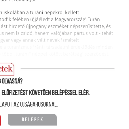
 iskolában a turáni népekről kellett
ásodik felében újjáéledt a Magyarországi Turán
lást hirdető újpogány eszméket népszerűsítette, és
zus nem is zsidó, hanem valójában pártus volt - tehát
magyar vagy annak vélt nevek ismételt
 a turanizmus iránti társadalmi érdeklődés minden
s több „turáni" néppel kötött barátsági szerződést.
története)
 olvasná?
ne előfizetést követően belépéssel elér.
lapot az újságárusoknál.
Belépek