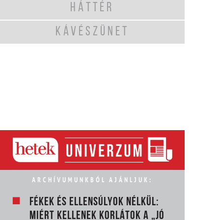
HÁTTÉR
KÁVÉSZÜNET
ARCHÍVUMUNKBÓL AJÁNLJUK:
FÉKEK ÉS ELLENSÚLYOK NÉLKÜL:
MIÉRT KELLENEK KORLÁTOK A „JÓ