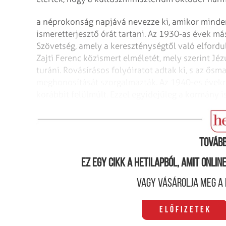
a nép­­rokonság napjává nevezze ki, amikor minden
ismeretterjesztő órát tartani. Az 1930-as évek m
Szövetség, amely a kereszténységtől való elfordu
Zajti Ferenc közismert elméletét, mely szerint Jé
turáni. Rovásírásos folyóiratot adtak ki, s az ős
meghonosítását szorgalmazták. Az 1940-es évekre
korábbit felülmúlt. Ezzel egyidejűleg a kormány i
(Forrás: Paksa Rudolf - A magyar szélsőjobboldal 
Tovább
Ez egy cikk a hetilapból, amit onli
Vagy vásárolja meg a 
Előfizetek