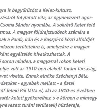
a is begyűrűzött a Kelet-kultusz,
sáról folytatott vita, az úgynevezett ugor-
 Csoma Sándor nyomába. A sokrétű Kelet felé
izmus. A magyar földrajztudósok számára a
k a Pamír, Irán és a Kaszpi-tó közti alföldjét
indazon területekre is, amelyekre a magyar
ként egyáltalán hivatkozhattak. A
 soron minden, a magyarral rokon keleti
elye volt az 1910-ben alakult Turáni Társaság,
vet viselte. Ennek elnöke Széchenyi Béla,
adatokat - egyebek mellett - a fiatal
óf Teleki Pál látta el, aki az 1910-es években
zatér keleti gyökereihez, s e körben a mintegy
ynevezett turáni területek) húzóereje,