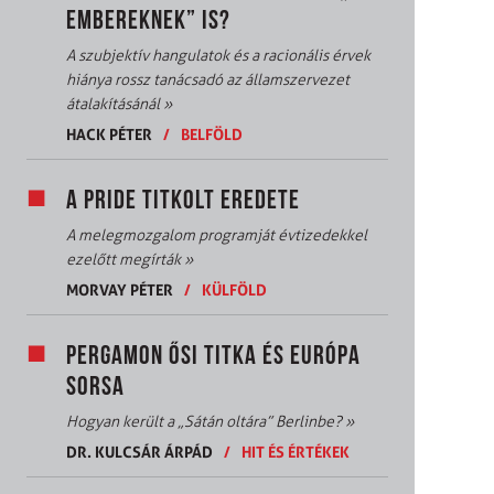
EMBEREKNEK” IS?
A szubjektív hangulatok és a racionális érvek
hiánya rossz tanácsadó az államszervezet
átalakításánál
»
HACK PÉTER
/
BELFÖLD
A PRIDE TITKOLT EREDETE
A melegmozgalom programját évtizedekkel
ezelőtt megírták
»
MORVAY PÉTER
/
KÜLFÖLD
PERGAMON ŐSI TITKA ÉS EURÓPA
SORSA
Hogyan került a „Sátán oltára” Berlinbe?
»
DR. KULCSÁR ÁRPÁD
/
HIT ÉS ÉRTÉKEK