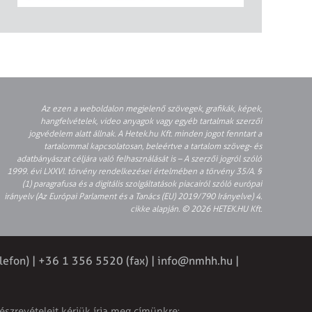
Az ezen a weboldalon megjelenő szövegek, grafikák, képek,
hangfelvételek, video anyagok vagy egyéb tartalmak szerzői
jogvédelem alatt állnak. A Hetek.hu Kft. minden jogot fenntart a
tartalommal kapcsolatosan, beleértve a tartalom szöveg- és
adatbányászat céljára való felhasználását is – A szerzői jogról szóló
1999. évi LXXVI. törvény rendelkezései értelmében a törvény 35/A. §
(1) paragrafusa és a digitális szolgáltatások piacairól szóló európai
irányelv (Az Európai Parlament és a Tanács (EU) 2019/790 Irányelve) 4.
cikke alapján. © 2026 HETEK.HU Kft.
lefon) | +36 1 356 5520 (fax) |
info@nmhh.hu
|
észrevételeit kérjük írja meg címünkre: