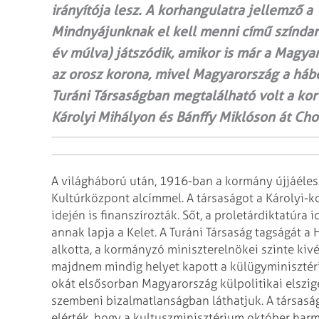
irányítója lesz. A korhangulatra jellemző a 
Mindnyájunknak el kell menni című színdar
év múlva) játszódik, amikor is már a Magya
az orosz korona, mivel Magyarország a hábo
Turáni Társaságban megtalálható volt a kor p
Károlyi Mihályon és Bánffy Miklóson át Cho
A világháború után, 1916-ban a kormány újjáélesz
Kultúrközpont alcímmel. A társaságot a Károlyi-
idején is finanszírozták. Sőt, a proletárdiktatúra i
annak lapja a Kelet. A Turáni Társaság tagságát a 
alkotta, a kormányzó miniszterelnökei szinte kivé
majdnem mindig helyet kapott a külügyminisztéri
okát elsősorban Magyarország külpolitikai elszi
szembeni bizalmatlanságban láthatjuk. A társaság
elérték, hogy a kultuszminisztérium október har