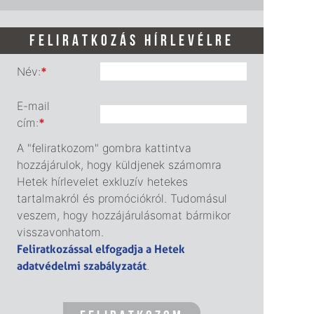
FELIRATKOZÁS HÍRLEVÉLRE
Név:
*
E-mail
cím:
*
A "feliratkozom" gombra kattintva
hozzájárulok, hogy küldjenek számomra
Hetek hírlevelet exkluzív hetekes
tartalmakról és promóciókról. Tudomásul
veszem, hogy hozzájárulásomat bármikor
visszavonhatom.
Feliratkozással elfogadja a Hetek
adatvédelmi szabályzatát
.