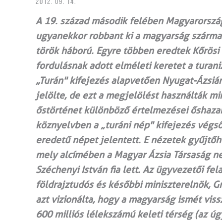
2012. 09. 14.
A 19. század második felében Magyarországr
ugyanekkor robbant ki a magyarság származá
török háború. Egyre többen eredtek Kőrösi
fordulásnak adott elméleti keretet a turan
„Turán" kifejezés alapvetően Nyugat-Ázsiána
jelölte, de ezt a megjelölést használták m
őstörténet különböző értelmezései őshaza­
köznyelvben a „turáni nép" kifejezés végső
eredetű népet jelentett. E nézetek gyűjtőh
mely alcímében a Magyar Ázsia Társaság ne
Széchenyi István fia lett. Az ügyvezetői fel
földrajztudós és későbbi miniszterelnök, Gr
azt vizionálta, hogy a magyarság ismét viss
600 milliós lélekszámú keleti térség (az úg