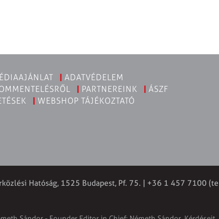
ÉDIAAJÁNLAT
ADATVÉDELEM
KOMMENTELÉSRŐL
PARTNEREINK
ÁSZF
ETÉSEK
WEBSHOP TÁJÉKOZTATÓ
rközlési Hatóság, 1525 Budapest, Pf. 75. | +36 1 457 7100 (te
émeth Sándor - Founder Editor in Chief: Németh Sándor. Kérdéseit, 