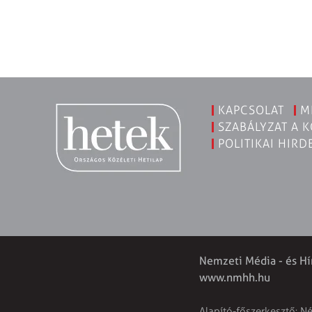
KAPCSOLAT
M
SZABÁLYZAT A 
POLITIKAI HIRD
Nemzeti Média - és Hí
www.nmhh.hu
Alapító-főszerkesztő: N