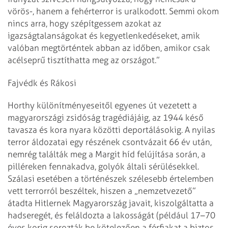
vörös-, hanem a fehérterror is uralkodott. Semmi okom
nincs arra, hogy szépítgessem azokat az
igazságtalanságokat és kegyetlenkedéseket, amik
valóban megtörténtek abban az időben, amikor csak
acélseprű tisztíthatta meg az országot.”
Fajvédk és Rákosi
Horthy különítményeseitől egyenes út vezetett a
magyarországi zsidóság tragédiájáig, az 1944 késő
tavasza és kora nyara közötti deportálásokig. A nyilas
terror áldozatai egy részének csontvázait 66 év után,
nemrég találták meg a Margit híd felújítása során, a
pilléreken fennakadva, golyók általi sérülésekkel.
Szálasi esetében a történészek szélesebb értelemben
vett terrorról beszéltek, hiszen a „nemzetvezető”
átadta Hitlernek Magyarország javait, kiszolgáltatta a
hadseregét, és feláldozta a lakosságát (például 17–70
éves korig sorozták be kötelezően a férfiakat a biztos