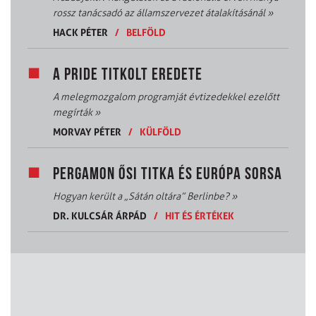
rossz tanácsadó az államszervezet átalakításánál
»
HACK PÉTER
/
BELFÖLD
A PRIDE TITKOLT EREDETE
A melegmozgalom programját évtizedekkel ezelőtt
megírták
»
MORVAY PÉTER
/
KÜLFÖLD
PERGAMON ŐSI TITKA ÉS EURÓPA SORSA
Hogyan került a „Sátán oltára” Berlinbe?
»
DR. KULCSÁR ÁRPÁD
/
HIT ÉS ÉRTÉKEK