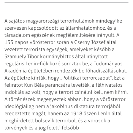
A sajátos magyarországi terrorhullámok mindegyike
szervesen kapcsolódott az államhatalomhoz, és a
társadalom egészének megfélemlítésére irányult. A
133 napos vö­rösterror során a Cserny József által
vezetett terrorista egységek, amelyeket később a
Szamuely Tibor kormánybiztos által irányított
reguláris Lenin-fiúk közé soroztak be, a Tudományos
Akadémia épületében rendezték be főhadiszállásukat.
Az épületre kiírták, hogy „Politikai terrorcsapat”. Ezt a
feliratot Kun Béla parancsára levették, a félhivatalos
indoklás az volt, hogy a terrort csinálni kell, nem kiírni.
A történészek megegyeztek abban, hogy a vörösterror
ideológiailag nem a jakobinus diktatúra terrorjából
eredeztette magát, hanem az 1918 őszén Lenin által
meghirdetett bolsevik terrorból, és a vörösök a
törvények és a jog feletti felsőbb