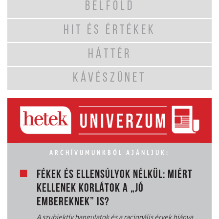
BELFÖLD
HIT ÉS ÉRTÉKEK
HÁTTÉR
KÁVÉSZÜNET
ARCHÍVUMUNKBÓL AJÁNLJUK:
FÉKEK ÉS ELLENSÚLYOK NÉLKÜL: MIÉRT
KELLENEK KORLÁTOK A „JÓ
EMBEREKNEK” IS?
A szubjektív hangulatok és a racionális érvek hiánya