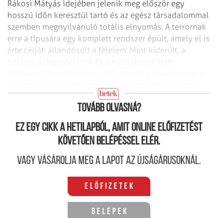
Rákosi Mátyás idejében jelenik meg először egy
hosszú időn keresztül tartó és az egész társadalommal
szemben megnyilvánuló totális elnyomás. A terrornak
erre a típusára egy komplett rendszer épült, amely el is
érte célját: állandósult a félelem. Mint kiderült, a
háború, a deportálások és a nyilasterror alatt
elkövetett bűnök háborút követő számonkérése során
az elszámoltatók között többen voltak az érintettek,
mint számos európai országban.
Tovább olvasná?
Ez egy cikk a hetilapból, amit online előfizetést
követően belépéssel elér.
Vagy vásárolja meg a lapot az újságárusoknál.
Előfizetek
Belépek