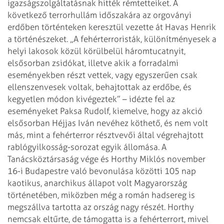
igazságszolgáltatásnak hitték rémtetteiket.
A
következő terrorhullám időszakára az orgoványi
erdőben történteken keresztül vezette át Havas Henrik
a történészeket. „A fehérterroristák, különítményesek a
helyi lakosok közül körülbelül háromtucatnyit,
elsősorban zsidókat, illetve akik a forradalmi
eseményekben részt vettek, vagy egyszerűen csak
ellenszenvesek voltak, behajtottak az erdőbe, és
kegyetlen módon kivégeztek” – idézte fel az
eseményeket Paksa Rudolf, kiemelve, hogy az akció
elsősorban Héjjas Iván nevéhez köthető, és nem volt
más, mint a fehérterror résztvevői által végrehajtott
rablógyilkosság-sorozat egyik állomása. A
Tanácsköztársaság vége és Horthy Miklós november
16-i Budapestre való bevonulása közötti 105 nap
kaotikus, anarchikus állapot volt Magyarország
történetében, miközben még a román hadsereg is
megszállva tartotta az ország nagy részét. Horthy
nemcsak eltűrte, de támogatta is a fehérterrort, mivel