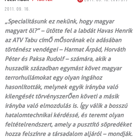
2011. 09. 16.
„Specialitásunk ez nekünk, hogy magyar
magyart öl?” – ütötte fel a labdát Havas Henrik
az ATV Tabu címŐ mŐsorának els adásában
történész vendégei – Harmat Árpád, Horváth
Péter és Paksa Rudolf – számára, akik a
huszadik században egymást követ magyar
terrorhullámokat egy olyan ingához
hasonlították, melynek egyik irányba való
kilengését törvényszerŐen követi a másik
irányba való elmozdulás is. Így válik a bosszú
hatalomtechnikai kérdéssé, és teremt olyan
feltételrendszert, amely a pusztító söpredéket
hozza felszínre a társadalom aljáról – mondják.