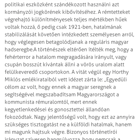
politikai eszközként szándékozott használni azt
kormányzói jogkörének kibővítéséhez. A rémtetteket
végrehajtó különítményesek teljes mértékben hűek
voltak hozzá, ő pedig csak 1921-ben, hatalmának
stabilizálását követően intézkedett személyesen arról,
hogy véglegesen betagolódjanak a reguláris magyar
hadseregbe.
A történészek eltérően ítélték meg, hogy a
fehérterror a hatalom megragadására irányult, vagy
csupán bosszút kívántak állni a vörös uralom alatt
felülkeveredő csoportokon. A vitát végül egy Horthy
Miklós emlékirataiból vett idézet zárta le: „Egyedüli
célom az volt, hogy ennek a magyar seregnek a
segítségével megszabadítsam Magyarországot a
kommunista rémuralomtól, mert ennek
kegyetlenkedései és gonosztettei állandóan
fokozódtak. Nagy jelentőségű volt, hogy ezt az annyira
szükséges tisztogatást ne a külföldi hatalmak, hanem
mi magunk hajtsuk végre. Bizonyos történetírói
irányzat szívesen hangsúlyozza, hogy nemcsak a