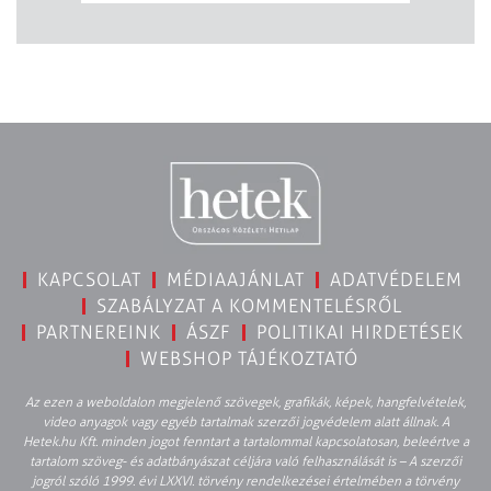
KAPCSOLAT
MÉDIAAJÁNLAT
ADATVÉDELEM
SZABÁLYZAT A KOMMENTELÉSRŐL
PARTNEREINK
ÁSZF
POLITIKAI HIRDETÉSEK
WEBSHOP TÁJÉKOZTATÓ
Az ezen a weboldalon megjelenő szövegek, grafikák, képek, hangfelvételek,
video anyagok vagy egyéb tartalmak szerzői jogvédelem alatt állnak. A
Hetek.hu Kft. minden jogot fenntart a tartalommal kapcsolatosan, beleértve a
tartalom szöveg- és adatbányászat céljára való felhasználását is – A szerzői
jogról szóló 1999. évi LXXVI. törvény rendelkezései értelmében a törvény