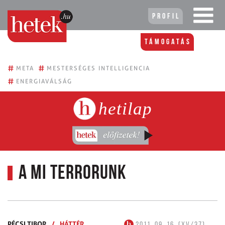
Profil
Támogatás
#
#
META
MESTERSÉGES INTELLIGENCIA
#
ENERGIAVÁLSÁG
hetilap
A mi terrorunk
PÉCSI TIBOR
/
HÁTTÉR
2011. 09. 16. (XV/37)