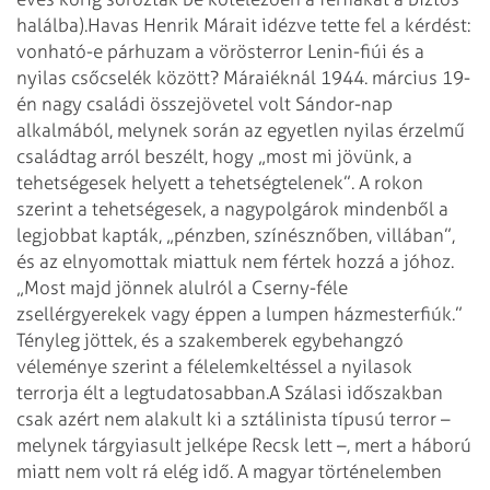
halálba).
Havas Henrik Márait idézve tette fel a kérdést:
vonható-e párhuzam a vörösterror Lenin-fiúi és a
nyilas csőcselék között? Máraiéknál 1944. március 19-
én nagy családi összejövetel volt Sándor-nap
alkalmából, melynek során az egyetlen nyilas érzelmű
családtag arról beszélt, hogy „most mi jövünk, a
tehetségesek helyett a tehetségtelenek”. A rokon
szerint a tehetségesek, a nagypolgárok mindenből a
legjobbat kapták, „pénzben, színésznőben, villában”,
és az elnyomottak miattuk nem fértek hozzá a jóhoz.
„Most majd jönnek alulról a Cserny-féle
zsellérgyerekek vagy éppen a lumpen házmesterfiúk.”
Tényleg jöttek, és a szakemberek egybehangzó
véleménye szerint a félelemkeltéssel a nyilasok
terrorja élt a legtudatosabban.
A Szálasi időszakban
csak azért nem alakult ki a sztálinista típusú terror –
melynek tárgyiasult jelképe Recsk lett –, mert a háború
miatt nem volt rá elég idő. A magyar történelemben