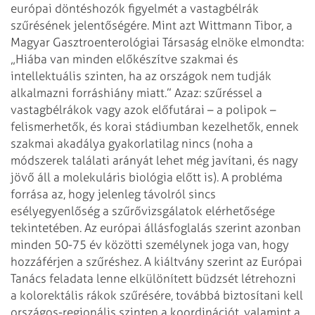
európai döntéshozók figyelmét a vastagbélrák
szűrésének jelentőségére.
Mint azt Wittmann Tibor, a
Magyar Gasztroenterológiai Társaság elnöke elmondta:
„Hiába van minden előkészítve szakmai és
intellektuális szinten, ha az országok nem tudják
alkalmazni forráshiány miatt.” Azaz: szűréssel a
vastagbélrákok vagy azok előfutárai – a polipok –
felismerhetők, és korai stádiumban kezelhetők, ennek
szakmai akadálya gyakorlatilag nincs (noha a
módszerek találati arányát lehet még javítani, és nagy
jövő áll a molekuláris biológia előtt is). A probléma
forrása az, hogy jelenleg távolról sincs
esélyegyenlőség a szűrővizsgálatok elérhetősége
tekintetében. Az európai állásfoglalás szerint azonban
minden 50-75 év közötti személynek joga van, hogy
hozzáférjen a szűréshez. A kiáltvány szerint az Európai
Tanács feladata lenne elkülönített büdzsét létrehozni
a kolorektális rákok szűrésére, továbbá biztosítani kell
országos-regionális szinten a koordinációt, valamint a