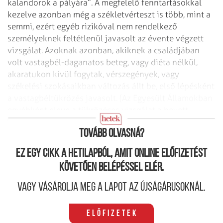
kalandorok a pályára”.
A megfelelő fenntartásokkal
kezelve azonban még a székletvérteszt is több, mint a
semmi, ezért egyéb rizikóval nem rendelkező
személyeknek feltétlenül javasolt az évente végzett
vizsgálat. Azoknak azonban, akiknek a családjában
volt vastagbél-daganatos beteg, vagy diéta nélkül,
akaratukon kívül fogytak, vérszegények, vagy
székelési szokásaikban változás állt be, első lépésként
a vastagbéltükrözés javasolt. (Az Egyesült Államokban
egyébként eleve a tükrözéses vizsgálat a bevett
szűrőmódszer, éppen a fentebb említett okok miatt.)
Tovább olvasná?
Ez egy cikk a hetilapból, amit online előfizetést
követően belépéssel elér.
Vagy vásárolja meg a lapot az újságárusoknál.
Előfizetek