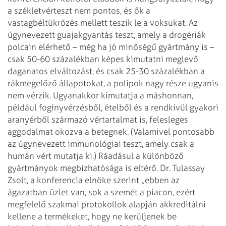
a székletvérteszt nem pontos, és ők a
vastagbéltükrözés mellett teszik le a voksukat.
Az
úgynevezett guajakgyantás teszt, amely a drogériák
polcain elérhető – még ha jó minőségű gyártmány is –
csak 50-60 százalékban képes kimutatni meglevő
daganatos elváltozást, és csak 25-30 százalékban a
rákmegelőző állapotokat, a polipok nagy része ugyanis
nem vérzik. Ugyanakkor kimutatja a máshonnan,
például fogínyvérzésből, ételből és a rendkívül gyakori
aranyérből származó vértartalmat is, felesleges
aggodalmat okozva a betegnek. (Valamivel pontosabb
az úgynevezett immunológiai teszt, amely csak a
humán vért mutatja ki.) Ráadásul a különböző
gyártmányok megbízhatósága is eltérő. Dr. Tulassay
Zsolt, a konferencia elnöke szerint „ebben az
ágazatban üzlet van, sok a szemét a piacon, ezért
megfelelő szakmai protokollok alapján akkreditálni
kellene a termékeket, hogy ne kerüljenek be