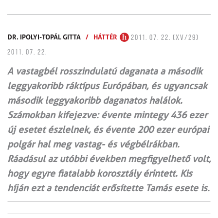
DR. IPOLYI-TOPÁL GITTA
/
HÁTTÉR
2011. 07. 22. (XV/29)
2011. 07. 22.
A vastagbél rosszindulatú daganata a második
leggyakoribb ráktípus Európában, és ugyan­csak
második leggyakoribb daganatos halálok.
Számokban kifejezve: évente mintegy 436 ezer
új esetet észlelnek, és évente 200 ezer európai
polgár hal meg vastag- és végbél­rákban.
Ráadásul az utóbbi években meg­figyelhető volt,
hogy egyre fiatalabb korosztály érintett. Kis
híján ezt a tendenciát erősítette Tamás esete is.