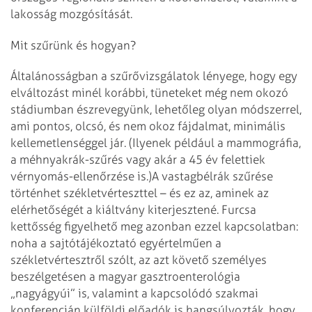
lakosság mozgósítását.
Mit szűrünk és hogyan?
Általánosságban a szűrővizsgálatok lényege, hogy egy
elváltozást minél korábbi, tüneteket még nem okozó
stádiumban észrevegyünk, lehetőleg olyan módszerrel,
ami pontos, olcsó, és nem okoz fájdalmat, minimális
kellemetlenséggel jár. (Ilyenek például a mammográfia,
a méhnyakrák-szűrés vagy akár a 45 év felettiek
vérnyomás-ellenőrzése is.)
A vastagbélrák szűrése
történhet székletvérteszttel – és ez az, aminek az
elérhetőségét a kiáltvány kiterjesztené. Furcsa
kettősség figyelhető meg azonban ezzel kapcsolatban:
noha a sajtótájékoztató egyértelműen a
székletvértesztről szólt, az azt követő személyes
beszélgetésen a magyar gasztroentero­lógia
„nagyágyúi” is, valamint a kapcsolódó szakmai
konferencián külföldi előadók is hangsúlyozták, hogy