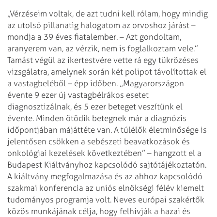
„Vérzéseim voltak, de azt tudni kell rólam, hogy mindig
az utolsó pillanatig halogatom az orvoshoz járást –
mondja a 39 éves fiatalember. – Azt gondoltam,
aranyerem van, az vérzik, nem is foglalkoztam vele.”
Tamást végül az ikertestvére vette rá egy tükrözéses
vizsgálatra, amelynek során két polipot távolítottak el
a vastagbeléből – épp időben.
„Magyarországon
évente 9 ezer új vastagbélrákos esetet
diagnosztizálnak, és 5 ezer beteget veszítünk el
évente. Minden ötödik betegnek már a diagnózis
időpontjában májáttéte van. A túlélők életminősége is
jelentősen csökken a sebészeti beavatkozások és
onkológiai kezelések következtében” – hangzott el a
Budapest Kiáltványhoz kapcsolódó sajtótájékoztatón.
A kiáltvány megfogalmazása és az ahhoz kapcsolódó
szakmai konferencia az uniós elnökségi félév kiemelt
tudományos programja volt. Neves európai szakértők
közös munkájának célja, hogy felhívják a hazai és