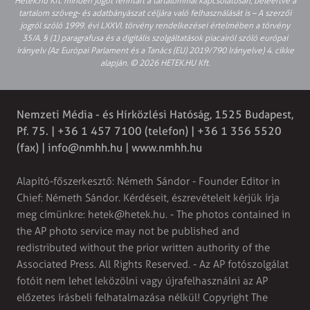
Hetek.hu Kft. minden jogot fenntart a tartalommal kapcsolatosan, beleértve a
tartalom szöveg- és adatbányászat céljára való felhasználását is – A szerzői
jogról szóló 1999. évi LXXVI. törvény rendelkezései értelmében a törvény
35/A. § (1) paragrafusa és a digitális szolgáltatások piacairól szóló európai
irányelv (Az Európai Parlament és a Tanács (EU) 2019/790 Irányelve) 4. cikke
alapján. © 2026 HETEK.HU Kft.
Nemzeti Média - és Hírközlési Hatóság, 1525 Budapest,
Pf. 75. | +36 1 457 7100 (telefon) | +36 1 356 5520
(fax) |
info@nmhh.hu
| www.nmhh.hu
Alapító-főszerkesztő: Németh Sándor - Founder Editor in
Chief: Németh Sándor. Kérdéseit, észrevételeit kérjük írja
meg címünkre:
hetek@hetek.hu
. - The photos contained in
the AP photo service may not be published and
redistributed without the prior written authority of the
Associated Press. All Rights Reserved. - Az AP fotószolgálat
fotóit nem lehet leközölni vagy újrafelhasználni az AP
előzetes írásbeli felhatalmazása nélkül! Copyright The