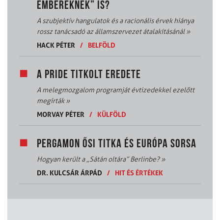
EMBEREKNEK” IS?
A szubjektív hangulatok és a racionális érvek hiánya
rossz tanácsadó az államszervezet átalakításánál
»
HACK PÉTER
/
BELFÖLD
A PRIDE TITKOLT EREDETE
A melegmozgalom programját évtizedekkel ezelőtt
megírták
»
MORVAY PÉTER
/
KÜLFÖLD
PERGAMON ŐSI TITKA ÉS EURÓPA SORSA
Hogyan került a „Sátán oltára” Berlinbe?
»
DR. KULCSÁR ÁRPÁD
/
HIT ÉS ÉRTÉKEK