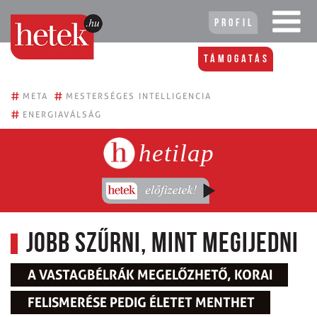
Profil
Támogatás
#
#
META
MESTERSÉGES INTELLIGENCIA
#
ENERGIAVÁLSÁG
hetilap
Jobb szűrni, mint megijedni
A VASTAGBÉLRÁK MEGELŐZHETŐ, KORAI
FELISMERÉSE PEDIG ÉLETET MENTHET